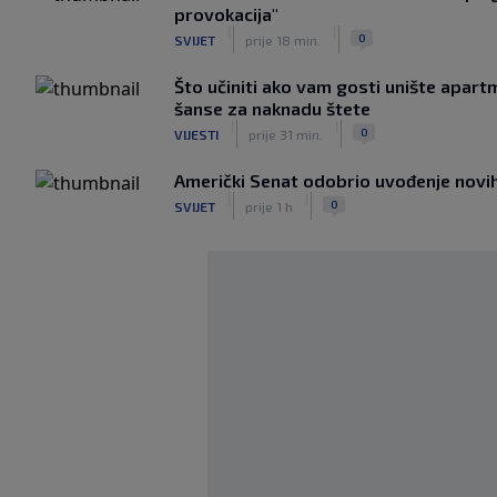
provokacija"
|
|
0
SVIJET
prije 18 min.
Što učiniti ako vam gosti unište apar
šanse za naknadu štete
|
|
0
VIJESTI
prije 31 min.
Američki Senat odobrio uvođenje novih 
|
|
0
SVIJET
prije 1 h