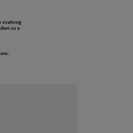
ja ovakvog
đani su s
tum: