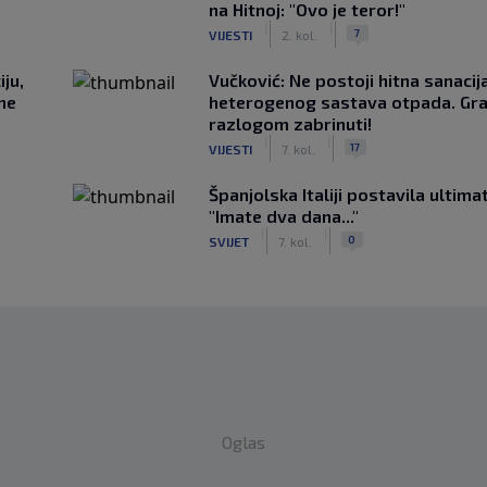
na Hitnoj: "Ovo je teror!"
|
|
7
VIJESTI
2. kol.
ju,
Vučković: Ne postoji hitna sanaci
 ne
heterogenog sastava otpada. Gra
razlogom zabrinuti!
|
|
17
VIJESTI
7. kol.
Španjolska Italiji postavila ultima
"Imate dva dana..."
|
|
0
SVIJET
7. kol.
Oglas