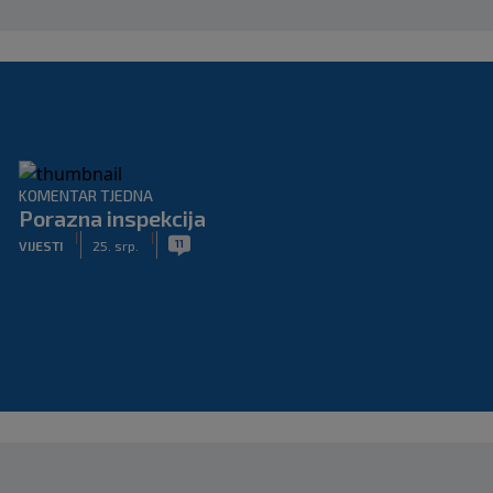
KOMENTAR TJEDNA
Porazna inspekcija
|
|
11
VIJESTI
25. srp.