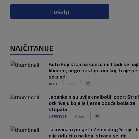
Pošalji
NAJČITANIJE
Auto koji stoji na suncu ne hladi se naj
klimom, nego postupkom koji traje pe
sekundi
|
|
0
AUTO
7. kol.
Japanke nisu uvijek najbolji izbor: Stru
otkrivaju koja je ljetna obuća bolja za
stopala
|
|
0
LIFESTYLE
6. kol.
Jakovina o posjetu Zelenskog Srbiji: "J
nije odlučilo na koju stranu se ide"