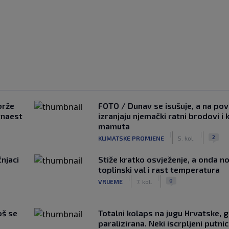
brže
FOTO / Dunav se isušuje, a na pov
tnaest
izranjaju njemački ratni brodovi i 
mamuta
|
|
2
KLIMATSKE PROMJENE
5. kol.
čnjaci
Stiže kratko osvježenje, a onda no
toplinski val i rast temperatura
|
|
0
VRIJEME
7. kol.
oš se
Totalni kolaps na jugu Hrvatske, g
paralizirana. Neki iscrpljeni putnici