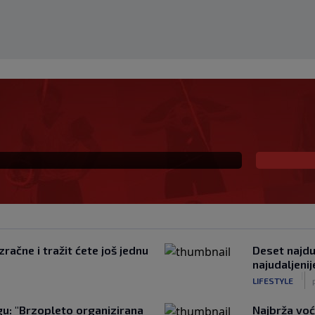
 i sada je slobodan
io, ali…
račne i tražit ćete još jednu
Deset najduž
najudaljeni
|
LIFESTYLE
u: "Brzopleto organizirana
Najbrža voć