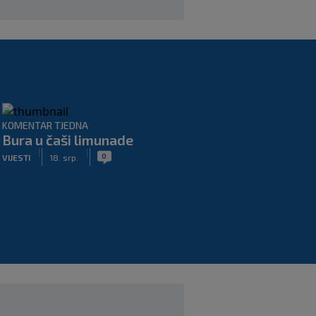
KOMENTAR TJEDNA
Bura u čaši limunade
|
|
0
VIJESTI
18. srp.