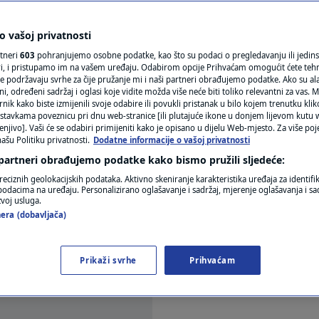
z koji ćete smršavjeti i
N1(DIS)INFO
KLIMATSKE PROMJENE
 vašoj privatnosti
a
rtneri
603
pohranjujemo osobne podatke, kao što su podaci o pregledavanju ili jedins
FOTO
ori, i pristupamo im na vašem uređaju. Odabirom opcije Prihvaćam omogućit ćete teh
e podržavaju svrhe za čije pružanje mi i naši partneri obrađujemo podatke. Ako su ala
0
ZDRAVLJE
komentara
|
|
 određeni sadržaj i oglasi koje vidite možda više neće biti toliko relevantni za vas. Mo
VIDEO
rnik kako biste izmijenili svoje odabire ili povukli pristanak u bilo kojem trenutku kl
stavkama poveznicu pri dnu web-stranice [ili plutajuće ikone u donjem lijevom kutu w
enjivo]. Vaši će se odabiri primijeniti kako je opisano u dijelu Web-mjesto. Za više poj
ašu Politiku privatnosti.
Dodatne informacije o vašoj privatnosti
 partneri obrađujemo podatke kako bismo pružili sljedeće:
reciznih geolokacijskih podataka. Aktivno skeniranje karakteristika uređaja za identifi
p podacima na uređaju. Personalizirano oglašavanje i sadržaj, mjerenje oglašavanja i sad
zvoj usluga.
etjerano propisane i nemoguće ih se držati. Mnogo 
era (dobavljača)
 poput mediteranske prehrane, a ne stroge režime, 
Prikaži svrhe
Prihvaćam