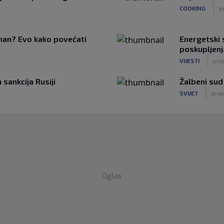
|
COOKING
p
tman? Evo kako povećati
Energetski s
poskupljenj
|
VIJESTI
prij
sankcija Rusiji
Žalbeni sud
|
SVIJET
prije
Oglas