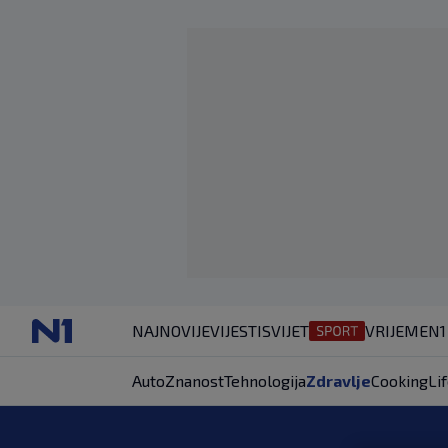
NAJNOVIJE
VIJESTI
SVIJET
VRIJEME
N1
Auto
Znanost
Tehnologija
Zdravlje
Cooking
Li