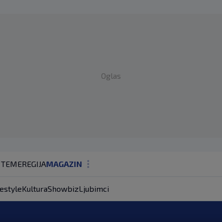
Oglas
 TEME
REGIJA
MAGAZIN
N1 KOMENTAR
festyle
Kultura
Showbiz
Ljubimci
KOLUMNE