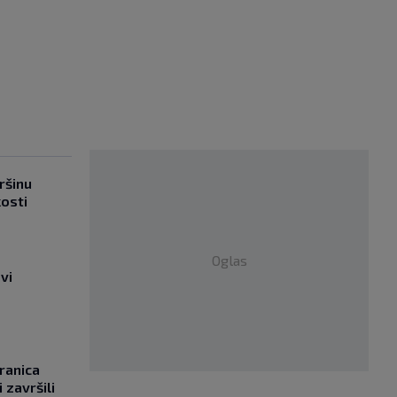
ršinu
kosti
Oglas
vi
ranica
 završili