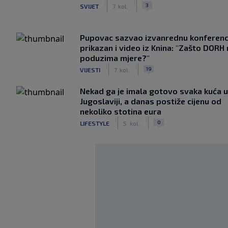
|
|
3
SVIJET
7. kol.
Pupovac sazvao izvanrednu konferenci
prikazan i video iz Knina: "Zašto DORH
poduzima mjere?"
|
|
19
VIJESTI
7. kol.
Nekad ga je imala gotovo svaka kuća u
Jugoslaviji, a danas postiže cijenu od
nekoliko stotina eura
|
|
0
LIFESTYLE
5. kol.