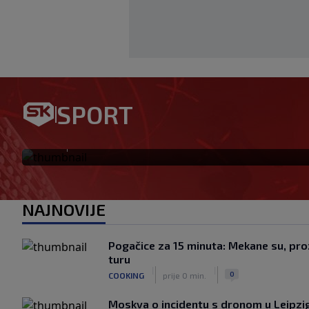
Bennacer raskinuo s Milanom
SPORT
igrač: Boban je upravo to i ht
|
SK
prije 24 min.
NAJNOVIJE
Pogačice za 15 minuta: Mekane su, proz
turu
|
|
0
COOKING
prije 0 min.
Moskva o incidentu s dronom u Leipzig