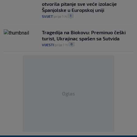
otvorila pitanje sve veće izolacije
Španjolske u Europskoj uniji
1
SVIJET
prije 1 h
|
|
Tragedija na Biokovu: Preminuo češki
turist, Ukrajinac spašen sa Sutvida
0
VIJESTI
prije 1 h
|
|
Oglas