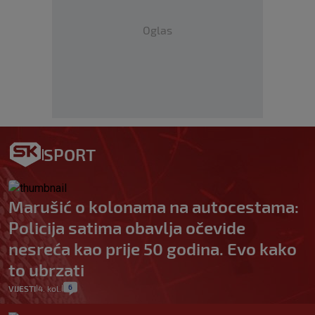
Oglas
SPORT
Marušić o kolonama na autocestama:
Policija satima obavlja očevide
nesreća kao prije 50 godina. Evo kako
to ubrzati
6
VIJESTI
4. kol.
|
|