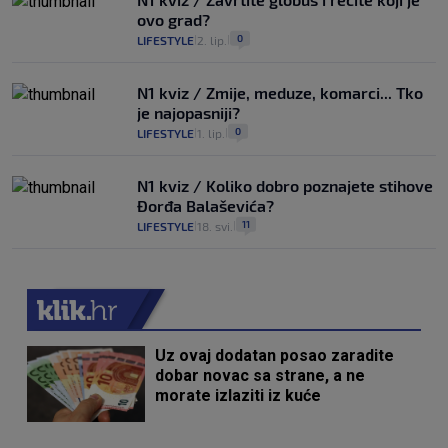
ovo grad?
0
LIFESTYLE
2. lip.
|
|
N1 kviz / Zmije, meduze, komarci... Tko
je najopasniji?
0
LIFESTYLE
1. lip.
|
|
N1 kviz / Koliko dobro poznajete stihove
Đorđa Balaševića?
11
LIFESTYLE
18. svi.
|
|
Uz ovaj dodatan posao zaradite
dobar novac sa strane, a ne
morate izlaziti iz kuće