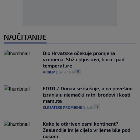
NAJČITANIJE
Dio Hrvatske očekuje promjena
vremena: Stižu pljuskovi, bura i pad
temperature
0
VRIJEME
prije 16 h
|
|
FOTO / Dunav se isušuje, a na površinu
izranjaju njemački ratni brodovi i kosti
mamuta
1
KLIMATSKE PROMJENE
5. kol.
|
|
Kako je otkriven osmi kontinent?
Zealandija im je cijelo vrijeme bila pod
nosom