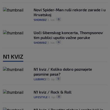
Novi Spider-Man ruši rekorde zarade i u
Hrvatskoj
0
SHOWBIZ
3. kol.
|
|
Uoči šibenskog koncerta, Thompsonov
tim publici uputio važne poruke
4
SHOWBIZ
3. kol.
|
|
N1 KVIZ
N1 kviz / Koliko dobro poznajete
pasmine pasa?
0
LJUBIMCI
13. lip.
|
|
N1 kviz / Rock & Roll
0
LIFESTYLE
8. lip.
|
|
N1 kviz / Zavrtite globus i recite koji je