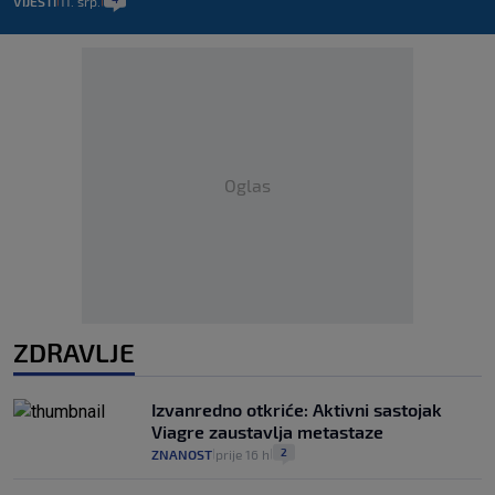
VIJESTI
11. srp.
|
|
Oglas
ZDRAVLJE
Izvanredno otkriće: Aktivni sastojak
Viagre zaustavlja metastaze
2
ZNANOST
prije 16 h
|
|