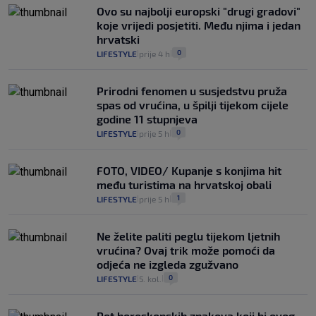
Ovo su najbolji europski "drugi gradovi"
koje vrijedi posjetiti. Među njima i jedan
hrvatski
0
LIFESTYLE
prije 4 h
|
|
Prirodni fenomen u susjedstvu pruža
spas od vrućina, u špilji tijekom cijele
godine 11 stupnjeva
0
LIFESTYLE
prije 5 h
|
|
FOTO, VIDEO/ Kupanje s konjima hit
među turistima na hrvatskoj obali
1
LIFESTYLE
prije 5 h
|
|
Ne želite paliti peglu tijekom ljetnih
vrućina? Ovaj trik može pomoći da
odjeća ne izgleda zgužvano
0
LIFESTYLE
5. kol.
|
|
Pet horoskopskih znakova koji bi ovog