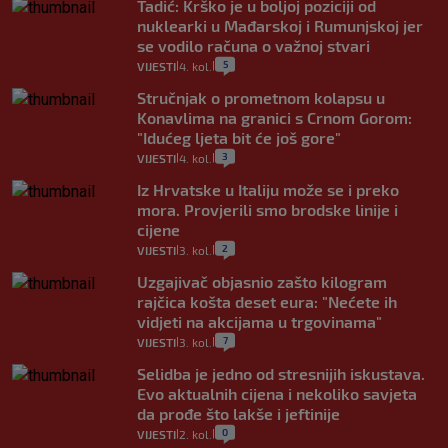
Tadić: Krško je u boljoj poziciji od
nuklearki u Mađarskoj i Rumunjskoj jer
se vodilo računa o važnoj stvari
5
VIJESTI
4. kol.
|
|
Stručnjak o prometnom kolapsu u
Konavlima na granici s Crnom Gorom:
"Idućeg ljeta bit će još gore"
3
VIJESTI
4. kol.
|
|
Iz Hrvatske u Italiju može se i preko
mora. Provjerili smo brodske linije i
cijene
2
VIJESTI
3. kol.
|
|
Uzgajivač objasnio zašto kilogram
rajčica košta deset eura: "Nećete ih
vidjeti na akcijama u trgovinama"
7
VIJESTI
3. kol.
|
|
Selidba je jedno od stresnijih iskustava.
Evo aktualnih cijena i nekoliko savjeta
da prođe što lakše i jeftinije
0
VIJESTI
2. kol.
|
|