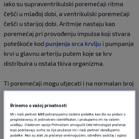
iako su supraventrikulski poremećaji ritma
češći u mlađoj dobi, a ventrikulski poremećaji
češći u starijoj dobi. Aritmije nastaju kao
poremećaj pri provođenju impulsa koji stvara
poteškoće kod
punjenja srca krvlju
i pumpanja
krvi u glavnu arteriju putem koje se krv
distribuira u ostala tkiva organizma.
Ti poremećaji mogu utjecati i na normalan broj
otkucaja srca u minuti. Ako je broj otkucaja srca
u minuti niži od 60 smatra se da osoba pati od
Brinemo o vašoj privatnosti
bradikardije, a ako su otkucaji srca veći od 100
Mi i naši partneri
603
pohranjujemo osobne podatke, kao što su podaci o
pregledavanju ili jedinstveni identifikatori, i pristupamo im na vašem
smatra se da osoba boluje od tahikardije. Kod
uređaju. Odabirom opcije Prihvaćam omogućit ćete tehnologije praćenja
koje podržavaju svrhe za čije pružanje mi i naši partneri obrađujemo
tahikardije je potrebno da osoba zna kako
podatke. Ako su alati za praćenje onemogućeni, određeni sadržaj i oglasi