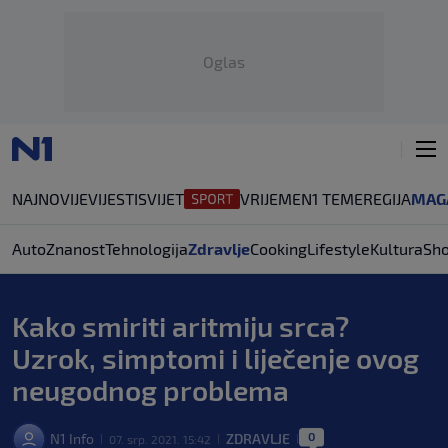
Oglas
NAJNOVIJE
VIJESTI
SVIJET
VRIJEME
N1 TEME
REGIJA
MAG
Auto
Znanost
Tehnologija
Zdravlje
Cooking
Lifestyle
Kultura
Sh
Kako smiriti aritmiju srca?
Uzrok, simptomi i liječenje ovog
neugodnog problema
0
N1 Info
ZDRAVLJE
07. srp. 2021. 15:42
|
|
|