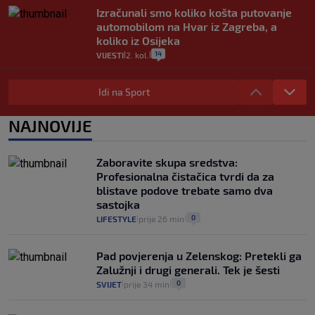
Izračunali smo koliko košta putovanje
automobilom na Hvar iz Zagreba, a
koliko iz Osijeka
14
VIJESTI
2. kol.
|
|
"Kći je otišla na more, a zaboravila
zdravstvenu iskaznicu". Kakva su prava
Idi na Sport
pacijenata izvan mjesta prebivališta?
1
VIJESTI
1. kol.
NAJNOVIJE
|
|
Provjerili smo "što ćemo onda" ako
Plenković na 15 dana ukine mjere: "Ne bi
Zaboravite skupa sredstva:
se dogodilo ništa. Vlada se zaljubila u te
Profesionalna čistačica tvrdi da za
intervencije"
blistave podove trebate samo dva
25
VIJESTI
30. srp.
|
|
sastojka
0
LIFESTYLE
prije 26 min
|
|
Pad povjerenja u Zelenskog: Pretekli ga
Zalužnji i drugi generali. Tek je šesti
0
SVIJET
prije 34 min
|
|