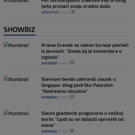
ljeta pronaći svoju srodnu dušu
0
LIFESTYLE
5. kol.
|
|
SHOWBIZ
Ariana Grande se nakon turneje povlači
iz javnosti: "Dosta joj je komentara o
izgledu"
0
SHOWBIZ
4. kol.
|
|
Slavnom bendu zabranili ulazak u
Singapur zbog podrške Palestini:
"Nadrealno iskustvo"
0
SHOWBIZ
3. kol.
|
|
Slavni glazbenik progovorio o velikoj
borbi: "Ljudi su se dolazili oprostiti od
mene"
0
SHOWBIZ
3. kol.
|
|