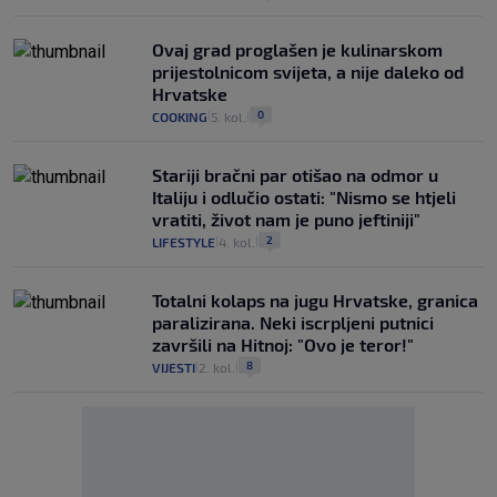
Ovaj grad proglašen je kulinarskom
prijestolnicom svijeta, a nije daleko od
Hrvatske
0
COOKING
5. kol.
|
|
Stariji bračni par otišao na odmor u
Italiju i odlučio ostati: "Nismo se htjeli
vratiti, život nam je puno jeftiniji"
2
LIFESTYLE
4. kol.
|
|
Totalni kolaps na jugu Hrvatske, granica
paralizirana. Neki iscrpljeni putnici
završili na Hitnoj: "Ovo je teror!"
8
VIJESTI
2. kol.
|
|