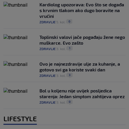
Kardiolog upozorava: Evo što se događa
s krvnim tlakom ako dugo boravite na
vrućini
0
ZDRAVLJE
5. kol.
|
|
Toplinski valovi jače pogađaju žene nego
muškarce. Evo zašto
1
ZDRAVLJE
3. kol.
|
|
Ovo je najnezdravije ulje za kuhanje, a
gotovo svi ga koriste svaki dan
3
ZDRAVLJE
3. kol.
|
|
Bol u koljenu nije uvijek posljedica
starenja: Jedan simptom zahtijeva oprez
0
ZDRAVLJE
3. kol.
|
|
LIFESTYLE