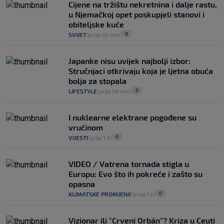
Cijene na tržištu nekretnina i dalje rastu,
u Njemačkoj opet poskupjeli stanovi i
obiteljske kuće
0
SVIJET
prije 45 min
|
|
Japanke nisu uvijek najbolji izbor:
Stručnjaci otkrivaju koja je ljetna obuća
bolja za stopala
0
LIFESTYLE
prije 54 min
|
|
I nuklearne elektrane pogođene su
vrućinom
0
VIJESTI
prije 1 h
|
|
VIDEO / Vatrena tornada stigla u
Europu: Evo što ih pokreće i zašto su
opasna
0
KLIMATSKE PROMJENE
prije 1 h
|
|
Vizionar ili "Crveni Orbán"? Kriza u Ceuti