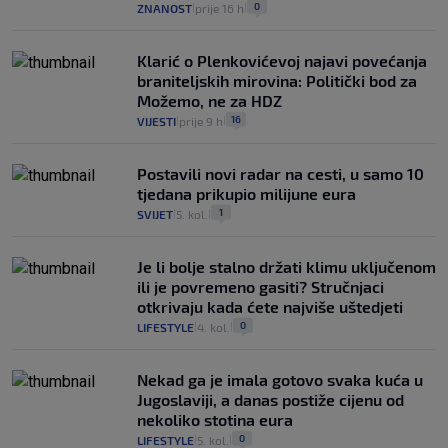
0
ZNANOST
prije 16 h
|
|
Klarić o Plenkovićevoj najavi povećanja
braniteljskih mirovina: Politički bod za
Možemo, ne za HDZ
16
VIJESTI
prije 9 h
|
|
Postavili novi radar na cesti, u samo 10
tjedana prikupio milijune eura
1
SVIJET
5. kol.
|
|
Je li bolje stalno držati klimu uključenom
ili je povremeno gasiti? Stručnjaci
otkrivaju kada ćete najviše uštedjeti
0
LIFESTYLE
4. kol.
|
|
Nekad ga je imala gotovo svaka kuća u
Jugoslaviji, a danas postiže cijenu od
nekoliko stotina eura
0
LIFESTYLE
5. kol.
|
|