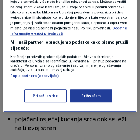
koje vidite možda više neće biti toliko relevantni za vas. Možete se vratiti
smiriti aritmiju srca. Važno je napomenuti da
na ovaj izbornik kako biste izmijenili svoje odabire ili povukli pristanak u
kod mlađih ljudi ili sportaša otkucaji mogu biti
bilo kojem trenutku klikom na Upravljaj postavkama poveznicu pri dnu
web-stranice [ili plutajuće ikone u donjem lijevom kutu web stranice, ako
niži od normalnih vrijednosti.
je primjenjivo]. Vaši će se odabiri primijeniti kako je opisano u dijelu Web-
mjesto. Za više pojedinosti pogledajte našu Politiku privatnosti.
Dodatne
informacije o vašoj privatnosti
Mi i naši partneri obrađujemo podatke kako bismo pružili
Poremećaj srčanog ritma ili aritmija može biti
sljedeće:
manje ili više intenzivna pa tako kod nekih ljudi
Korištenje preciznih geolokacijskih podataka. Aktivno skeniranje
karakteristika uređaja za identifikaciju. Pohrana i/ili pristup podacima na
može biti intenzivan osjećaj kucanja vlastitog
uređaju. Personalizirano oglašavanje i sadržaj, mjerenje oglašavanja i
sadržaja, uvidi u publiku i razvoj usluga.
srca dok neki ne osjećaju pretjeranu promjenu.
Popis partnera (dobavljača)
Ovo su još neki
mogući simptomi aritmije
:
Prikaži svrhe
Prihvaćam
pojačani osjećaj kucanja srca dok se leži
na lijevoj strani