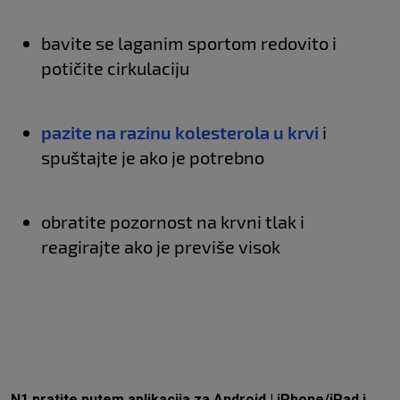
bavite se laganim sportom redovito i
potičite cirkulaciju
pazite na razinu kolesterola u krvi
i
spuštajte je ako je potrebno
obratite pozornost na krvni tlak i
reagirajte ako je previše visok
N1 pratite putem aplikacija za
Android
|
iPhone/iPad
i