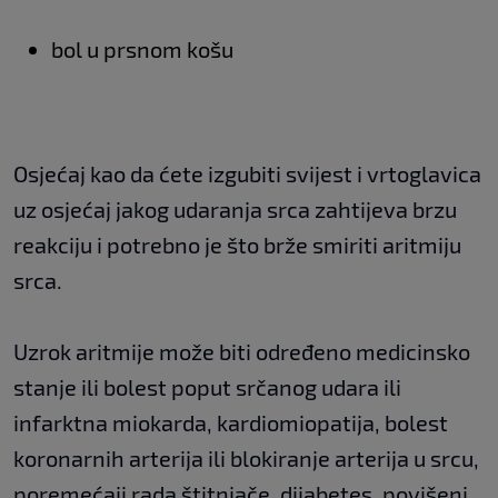
bol u prsnom košu
Osjećaj kao da ćete izgubiti svijest i vrtoglavica
uz osjećaj jakog udaranja srca zahtijeva brzu
reakciju i potrebno je što brže smiriti aritmiju
srca.
Uzrok aritmije može biti određeno medicinsko
stanje ili bolest poput srčanog udara ili
infarktna miokarda, kardiomiopatija, bolest
koronarnih arterija ili blokiranje arterija u srcu,
poremećaji rada štitnjače, dijabetes, povišeni