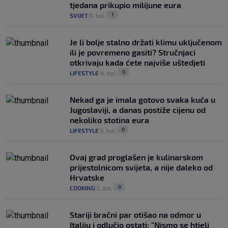
tjedana prikupio milijune eura
1
SVIJET
5. kol.
|
|
Je li bolje stalno držati klimu uključenom
ili je povremeno gasiti? Stručnjaci
otkrivaju kada ćete najviše uštedjeti
0
LIFESTYLE
4. kol.
|
|
Nekad ga je imala gotovo svaka kuća u
Jugoslaviji, a danas postiže cijenu od
nekoliko stotina eura
0
LIFESTYLE
5. kol.
|
|
Ovaj grad proglašen je kulinarskom
prijestolnicom svijeta, a nije daleko od
Hrvatske
0
COOKING
5. kol.
|
|
Stariji bračni par otišao na odmor u
Italiju i odlučio ostati: "Nismo se htjeli