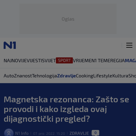
Oglas
NAJNOVIJE
VIJESTI
SVIJET
VRIJEME
N1 TEME
REGIJA
MAG
Auto
Znanost
Tehnologija
Zdravlje
Cooking
Lifestyle
Kultura
Sh
Magnetska rezonanca: Zašto se
provodi i kako izgleda ovaj
dijagnostički pregled?
0
N1 Info
ZDRAVLJE
07. pro. 2022. 15:20
|
|
|