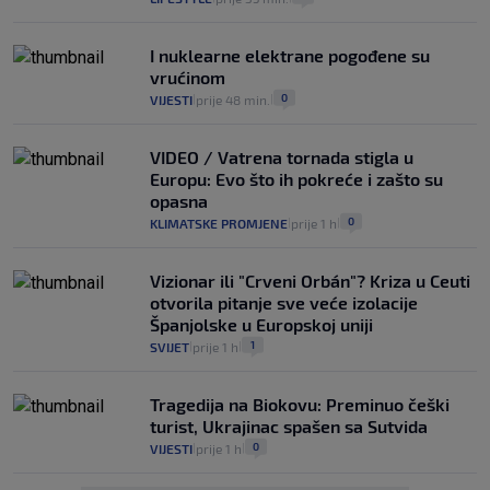
I nuklearne elektrane pogođene su
vrućinom
0
VIJESTI
prije 48 min.
|
|
VIDEO / Vatrena tornada stigla u
Europu: Evo što ih pokreće i zašto su
opasna
0
KLIMATSKE PROMJENE
prije 1 h
|
|
Vizionar ili "Crveni Orbán"? Kriza u Ceuti
otvorila pitanje sve veće izolacije
Španjolske u Europskoj uniji
1
SVIJET
prije 1 h
|
|
Tragedija na Biokovu: Preminuo češki
turist, Ukrajinac spašen sa Sutvida
0
VIJESTI
prije 1 h
|
|