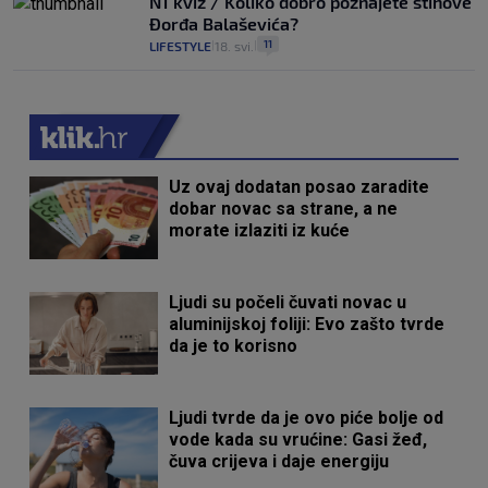
N1 kviz / Koliko dobro poznajete stihove
Đorđa Balaševića?
11
LIFESTYLE
18. svi.
|
|
Uz ovaj dodatan posao zaradite
dobar novac sa strane, a ne
morate izlaziti iz kuće
Ljudi su počeli čuvati novac u
aluminijskoj foliji: Evo zašto tvrde
da je to korisno
Ljudi tvrde da je ovo piće bolje od
vode kada su vrućine: Gasi žeđ,
čuva crijeva i daje energiju