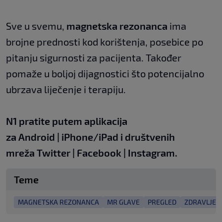
Sve u svemu,
magnetska rezonanca
ima
brojne prednosti kod korištenja, posebice po
pitanju sigurnosti za pacijenta. Također
pomaže u boljoj dijagnostici što potencijalno
ubrzava liječenje i terapiju.
N1 pratite putem aplikacija
za
Android
|
iPhone/iPad
i društvenih
mreža
Twitter
|
Facebook
|
Instagram.
Teme
MAGNETSKA REZONANCA
MR GLAVE
PREGLED
ZDRAVLJE