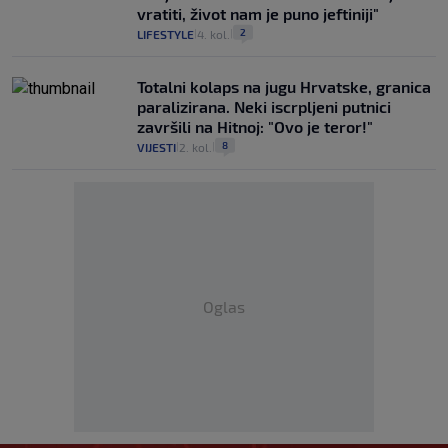
vratiti, život nam je puno jeftiniji"
2
LIFESTYLE
4. kol.
|
|
Totalni kolaps na jugu Hrvatske, granica
paralizirana. Neki iscrpljeni putnici
završili na Hitnoj: "Ovo je teror!"
8
VIJESTI
2. kol.
|
|
Oglas