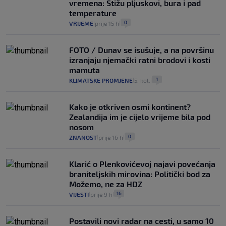
vremena: Stižu pljuskovi, bura i pad
temperature
0
VRIJEME
prije 15 h
|
|
FOTO / Dunav se isušuje, a na površinu
izranjaju njemački ratni brodovi i kosti
mamuta
1
KLIMATSKE PROMJENE
5. kol.
|
|
Kako je otkriven osmi kontinent?
Zealandija im je cijelo vrijeme bila pod
nosom
0
ZNANOST
prije 16 h
|
|
Klarić o Plenkovićevoj najavi povećanja
braniteljskih mirovina: Politički bod za
Možemo, ne za HDZ
16
VIJESTI
prije 9 h
|
|
Postavili novi radar na cesti, u samo 10