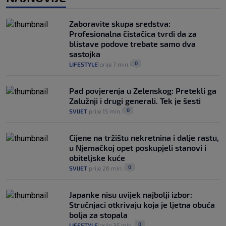
Provjerili smo "što ćemo onda" ako
Plenković na 15 dana ukine mjere: "Ne bi
Zaboravite skupa sredstva:
se dogodilo ništa. Vlada se zaljubila u te
Profesionalna čistačica tvrdi da za
intervencije"
blistave podove trebate samo dva
25
VIJESTI
30. srp.
|
|
sastojka
0
LIFESTYLE
prije 7 min.
|
|
Pad povjerenja u Zelenskog: Pretekli ga
Zalužnji i drugi generali. Tek je šesti
0
SVIJET
prije 15 min.
|
|
Cijene na tržištu nekretnina i dalje rastu,
u Njemačkoj opet poskupjeli stanovi i
obiteljske kuće
0
SVIJET
prije 26 min.
|
|
Japanke nisu uvijek najbolji izbor:
Stručnjaci otkrivaju koja je ljetna obuća
bolja za stopala
0
LIFESTYLE
prije 35 min.
|
|