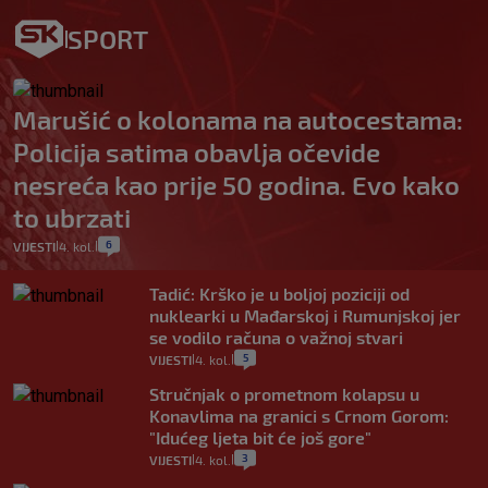
SPORT
Marušić o kolonama na autocestama:
Policija satima obavlja očevide
nesreća kao prije 50 godina. Evo kako
to ubrzati
6
VIJESTI
4. kol.
|
|
Tadić: Krško je u boljoj poziciji od
nuklearki u Mađarskoj i Rumunjskoj jer
se vodilo računa o važnoj stvari
5
VIJESTI
4. kol.
|
|
Stručnjak o prometnom kolapsu u
Konavlima na granici s Crnom Gorom:
"Idućeg ljeta bit će još gore"
3
VIJESTI
4. kol.
|
|