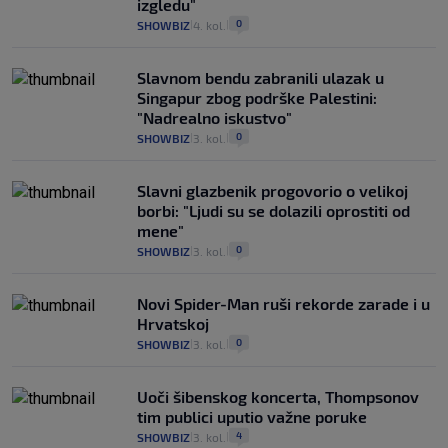
izgledu"
0
SHOWBIZ
4. kol.
|
|
Slavnom bendu zabranili ulazak u
Singapur zbog podrške Palestini:
"Nadrealno iskustvo"
0
SHOWBIZ
3. kol.
|
|
Slavni glazbenik progovorio o velikoj
borbi: "Ljudi su se dolazili oprostiti od
mene"
0
SHOWBIZ
3. kol.
|
|
Novi Spider-Man ruši rekorde zarade i u
Hrvatskoj
0
SHOWBIZ
3. kol.
|
|
Uoči šibenskog koncerta, Thompsonov
tim publici uputio važne poruke
4
SHOWBIZ
3. kol.
|
|