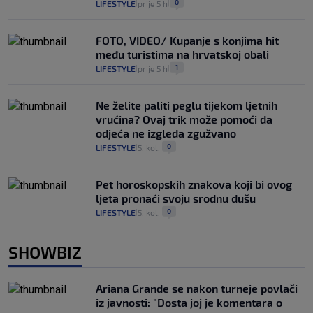
0
LIFESTYLE
prije 5 h
|
|
FOTO, VIDEO/ Kupanje s konjima hit
među turistima na hrvatskoj obali
1
LIFESTYLE
prije 5 h
|
|
Ne želite paliti peglu tijekom ljetnih
vrućina? Ovaj trik može pomoći da
odjeća ne izgleda zgužvano
0
LIFESTYLE
5. kol.
|
|
Pet horoskopskih znakova koji bi ovog
ljeta pronaći svoju srodnu dušu
0
LIFESTYLE
5. kol.
|
|
SHOWBIZ
Ariana Grande se nakon turneje povlači
iz javnosti: "Dosta joj je komentara o