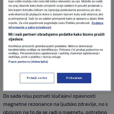
koje vidite možda više neće biti toliko relevantni za vas. Možete se vratiti
na ovaj izbornik kako biste izmijenili svoje odabire ili povukli pristanak u
bilo kojem trenutku klikom na Upravljaj postavkama poveznicu pri dnu
MR uređaj za dijagnostiku
može biti u
web-stranice [ili plutajuće ikone u donjem lijevom kutu web stranice, ako
je primjenjivo]. Vaši će se odabiri primijeniti kako je opisano u dijelu Web-
različitim oblicima, no u Hrvatskoj se najčešće
mjesto. Za više pojedinosti pogledajte našu Politiku privatnosti.
Dodatne
informacije o vašoj privatnosti
koriste oni s kućištem u obliku tunela. Uređaj
Mi i naši partneri obrađujemo podatke kako bismo pružili
izgleda poput velikog tunela u čijem
sljedeće:
središnjem dijelu leži pacijent. Osoba se
Korištenje preciznih geolokacijskih podataka. Aktivno skeniranje
karakteristika uređaja za identifikaciju. Pohrana i/ili pristup podacima na
uređaju. Personalizirano oglašavanje i sadržaj, mjerenje oglašavanja i
automatiziranim stolom uvodi u "tunel"
sadržaja, uvidi u publiku i razvoj usluga.
Popis partnera (dobavljača)
magnetske rezonance. U nekim slučajevima se
samo dio tijela kojeg treba analizirati postavlja
Prikaži svrhe
Prihvaćam
u uređaj.
Do sada nisu poznati slučajevi opasnosti
magnetne rezonance na ljudsko zdravlje, no s
obzirom na to da se radi o magnetu, potrebno