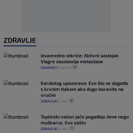
ZDRAVLJE
Izvanredno otkriće: Aktivni sastojak
Viagre zaustavlja metastaze
2
ZNANOST
prije 6 h
|
|
Kardiolog upozorava: Evo što se događa
s krvnim tlakom ako dugo boravite na
vrućini
0
ZDRAVLJE
5. kol.
|
|
Toplinski valovi jače pogađaju žene nego
muškarce. Evo zašto
1
ZDRAVLJE
3. kol.
|
|