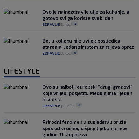
Ovo je najnezdravije ulje za kuhanje, a
gotovo svi ga koriste svaki dan
3
ZDRAVLJE
3. kol.
|
|
Bol u koljenu nije uvijek posljedica
starenja: Jedan simptom zahtijeva oprez
0
ZDRAVLJE
3. kol.
|
|
LIFESTYLE
Ovo su najbolji europski "drugi gradovi"
koje vrijedi posjetiti. Među njima i jedan
hrvatski
0
LIFESTYLE
prije 4 h
|
|
Prirodni fenomen u susjedstvu pruža
spas od vrućina, u špilji tijekom cijele
godine 11 stupnjeva