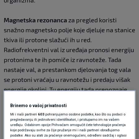
organizma.
Magnetska rezonanca
za pregled koristi
snažno magnetsko polje koje djeluje na stanice
tkiva ili protone slažući ih u red.
Radiofrekventni val iz uređaja pronosi energiju
protonima te ih pomiče iz ravnoteže. Tada
nastaje val, a prestankom djelovanja tog vala
se protoni vraćaju u ravnotežu i predaju višak
energije okolini. Tu energiju tada prepoznaje
magnetska rezonanca te računalo dobiva sliku.
Brinemo o vašoj privatnosti
Kako izgleda magnetska
Mi i naši partneri
603
pohranjujemo osobne podatke, kao što su podaci o
pregledavanju ili jedinstveni identifikatori, i pristupamo im na vašem
uređaju. Odabirom opcije Prihvaćam omogućit ćete tehnologije praćenja
rezonanca?
koje podržavaju svrhe za čije pružanje mi i naši partneri obrađujemo
podatke. Ako su alati za praćenje onemogućeni, određeni sadržaj i oglasi