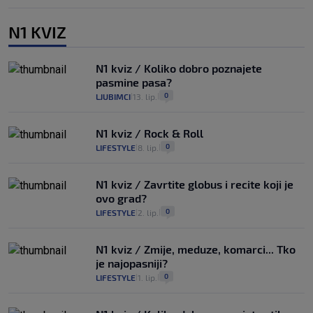
N1 KVIZ
N1 kviz / Koliko dobro poznajete
pasmine pasa?
0
LJUBIMCI
13. lip.
|
|
N1 kviz / Rock & Roll
0
LIFESTYLE
8. lip.
|
|
N1 kviz / Zavrtite globus i recite koji je
ovo grad?
0
LIFESTYLE
2. lip.
|
|
N1 kviz / Zmije, meduze, komarci... Tko
je najopasniji?
0
LIFESTYLE
1. lip.
|
|