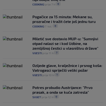
0
COOKING
prije 7 h
|
|
Pogačice za 15 minuta: Mekane su,
prozračne i tražit ćete još jednu turu
0
COOKING
7. kol.
|
|
Miletić sve dostavio MUP-u: "Sumnjivi
otpad nalazi se i kod Udbine, na
zemljišnoj čestici u vlasništvu države"
7
VIJESTI
prije 11 h
|
|
Ozljede glave, kralježnice i prsnog koša:
Vatrogasci spriječili veliki požar
1
VIJESTI
prije 10 h
|
|
Potres probudio Austrijance: "Prvo
prasak, a onda se kuća zatresla"
0
SVIJET
prije 12 h
|
|