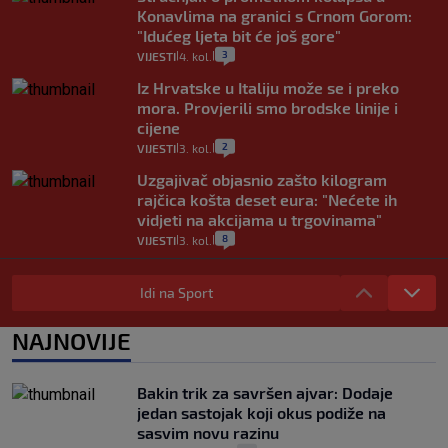
Konavlima na granici s Crnom Gorom:
"Idućeg ljeta bit će još gore"
3
VIJESTI
4. kol.
|
|
Iz Hrvatske u Italiju može se i preko
mora. Provjerili smo brodske linije i
cijene
2
VIJESTI
3. kol.
|
|
Uzgajivač objasnio zašto kilogram
rajčica košta deset eura: "Nećete ih
vidjeti na akcijama u trgovinama"
8
VIJESTI
3. kol.
|
|
Selidba je jedno od stresnijih iskustava.
Evo aktualnih cijena i nekoliko savjeta
Idi na Sport
da prođe što lakše i jeftinije
0
VIJESTI
2. kol.
NAJNOVIJE
|
|
Izračunali smo koliko košta putovanje
automobilom na Hvar iz Zagreba, a
Bakin trik za savršen ajvar: Dodaje
koliko iz Osijeka
jedan sastojak koji okus podiže na
14
VIJESTI
2. kol.
|
|
sasvim novu razinu