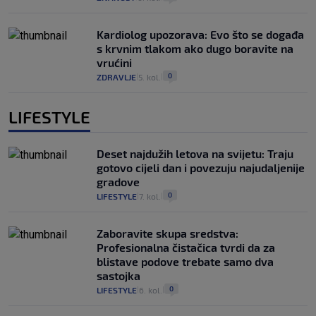
Kardiolog upozorava: Evo što se događa
s krvnim tlakom ako dugo boravite na
vrućini
0
ZDRAVLJE
5. kol.
|
|
LIFESTYLE
Deset najdužih letova na svijetu: Traju
gotovo cijeli dan i povezuju najudaljenije
gradove
0
LIFESTYLE
7. kol.
|
|
Zaboravite skupa sredstva:
Profesionalna čistačica tvrdi da za
blistave podove trebate samo dva
sastojka
0
LIFESTYLE
6. kol.
|
|