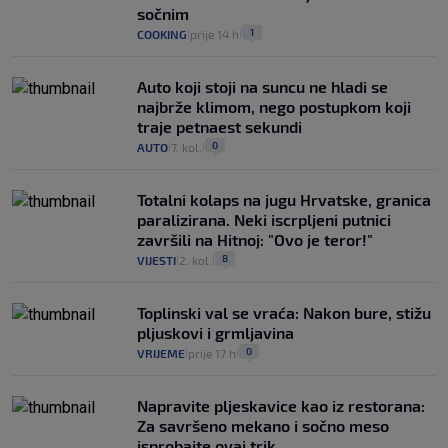
sočnim
1
COOKING
prije 14 h
|
|
Auto koji stoji na suncu ne hladi se
najbrže klimom, nego postupkom koji
traje petnaest sekundi
0
AUTO
7. kol.
|
|
Totalni kolaps na jugu Hrvatske, granica
paralizirana. Neki iscrpljeni putnici
završili na Hitnoj: "Ovo je teror!"
8
VIJESTI
2. kol.
|
|
Toplinski val se vraća: Nakon bure, stižu
pljuskovi i grmljavina
0
VRIJEME
prije 17 h
|
|
Napravite pljeskavice kao iz restorana:
Za savršeno mekano i sočno meso
isprobajte ovaj trik