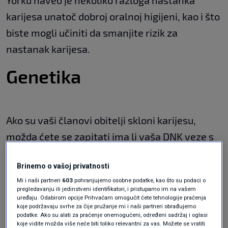
Yorku naveo je nekoliko razloga nastanka
karijesa unatoč dobroj oralnoj higijeni, kao i što
biste mogli učiniti da smanjite rizik za
nastanak karijesa.
Genetika
Ako su vaši članovi obitelji skloni karijesu,
možda ćete se zapitati ima li vaša DNK veze s
vašim zubnim problemima. Postavlja se
Brinemo o vašoj privatnosti
pitanje može li se netko roditi s takvom
Mi i naši partneri
603
pohranjujemo osobne podatke, kao što su podaci o
predispozicijom? Odgovor je u nekoj mjeri
pregledavanju ili jedinstveni identifikatori, i pristupamo im na vašem
uređaju. Odabirom opcije Prihvaćam omogućit ćete tehnologije praćenja
potvrdan.
koje podržavaju svrhe za čije pružanje mi i naši partneri obrađujemo
podatke. Ako su alati za praćenje onemogućeni, određeni sadržaj i oglasi
koje vidite možda više neće biti toliko relevantni za vas. Možete se vratiti