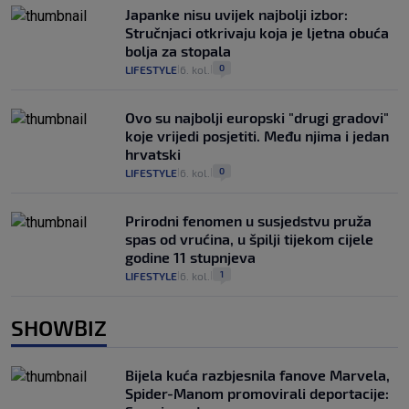
Japanke nisu uvijek najbolji izbor:
Stručnjaci otkrivaju koja je ljetna obuća
bolja za stopala
0
LIFESTYLE
6. kol.
|
|
Ovo su najbolji europski "drugi gradovi"
koje vrijedi posjetiti. Među njima i jedan
hrvatski
0
LIFESTYLE
6. kol.
|
|
Prirodni fenomen u susjedstvu pruža
spas od vrućina, u špilji tijekom cijele
godine 11 stupnjeva
1
LIFESTYLE
6. kol.
|
|
SHOWBIZ
Bijela kuća razbjesnila fanove Marvela,
Spider-Manom promovirali deportacije: