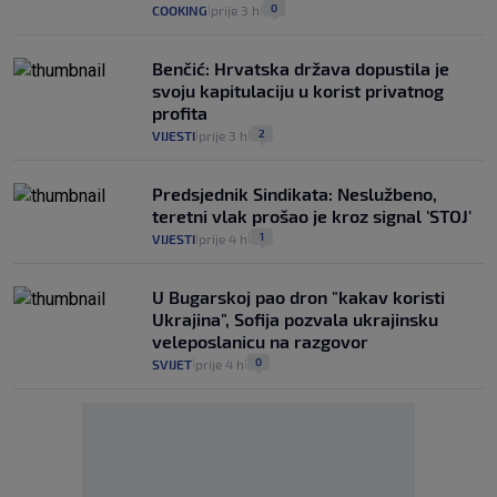
0
COOKING
prije 3 h
|
|
Benčić: Hrvatska država dopustila je
svoju kapitulaciju u korist privatnog
profita
2
VIJESTI
prije 3 h
|
|
Predsjednik Sindikata: Neslužbeno,
teretni vlak prošao je kroz signal 'STOJ'
1
VIJESTI
prije 4 h
|
|
U Bugarskoj pao dron "kakav koristi
Ukrajina", Sofija pozvala ukrajinsku
veleposlanicu na razgovor
0
SVIJET
prije 4 h
|
|