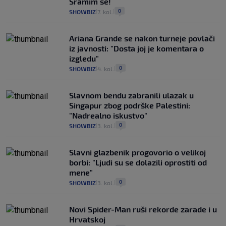
Sramim se!
0
SHOWBIZ
7. kol.
|
|
Ariana Grande se nakon turneje povlači
iz javnosti: "Dosta joj je komentara o
izgledu"
0
SHOWBIZ
4. kol.
|
|
Slavnom bendu zabranili ulazak u
Singapur zbog podrške Palestini:
"Nadrealno iskustvo"
0
SHOWBIZ
3. kol.
|
|
Slavni glazbenik progovorio o velikoj
borbi: "Ljudi su se dolazili oprostiti od
mene"
0
SHOWBIZ
3. kol.
|
|
Novi Spider-Man ruši rekorde zarade i u
Hrvatskoj