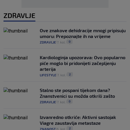
ZDRAVLJE
Ove znakove dehidracije mnogi pripisuju
umoru: Prepoznajte ih na vrijeme
0
ZDRAVLJE
7. kol.
|
|
Kardiologinja upozorava: Ovo popularno
piće moglo bi pridonijeti začepljenju
arterija
2
LIFESTYLE
7. kol.
|
|
Stalno ste pospani tijekom dana?
Znanstvenici su možda otkrili zašto
0
ZDRAVLJE
7. kol.
|
|
Izvanredno otkriće: Aktivni sastojak
Viagre zaustavlja metastaze
2
ZNANOST
6. kol.
|
|