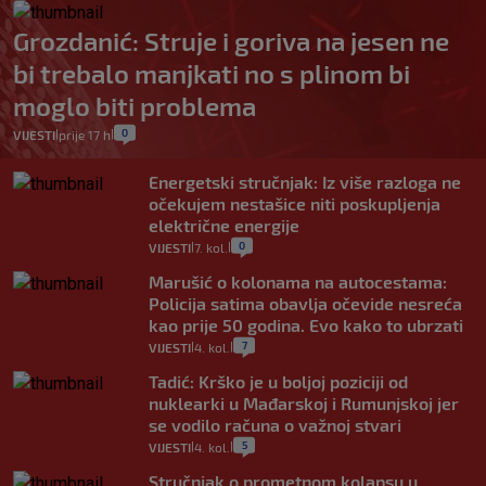
Grozdanić: Struje i goriva na jesen ne
bi trebalo manjkati no s plinom bi
moglo biti problema
0
VIJESTI
prije 17 h
|
|
Energetski stručnjak: Iz više razloga ne
očekujem nestašice niti poskupljenja
električne energije
0
VIJESTI
7. kol.
|
|
Marušić o kolonama na autocestama:
Policija satima obavlja očevide nesreća
kao prije 50 godina. Evo kako to ubrzati
7
VIJESTI
4. kol.
|
|
Tadić: Krško je u boljoj poziciji od
nuklearki u Mađarskoj i Rumunjskoj jer
se vodilo računa o važnoj stvari
5
VIJESTI
4. kol.
|
|
Stručnjak o prometnom kolapsu u