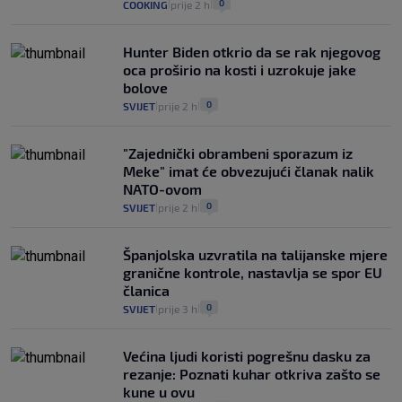
0
COOKING
prije 2 h
|
|
Hunter Biden otkrio da se rak njegovog
oca proširio na kosti i uzrokuje jake
bolove
0
SVIJET
prije 2 h
|
|
"Zajednički obrambeni sporazum iz
Meke" imat će obvezujući članak nalik
NATO-ovom
0
SVIJET
prije 2 h
|
|
Španjolska uzvratila na talijanske mjere
granične kontrole, nastavlja se spor EU
članica
0
SVIJET
prije 3 h
|
|
Većina ljudi koristi pogrešnu dasku za
rezanje: Poznati kuhar otkriva zašto se
kune u ovu