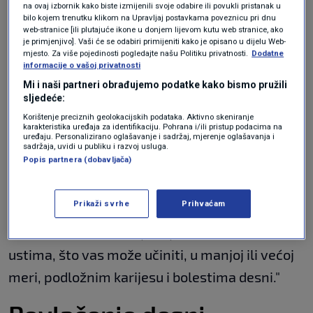
Dok stvari poput oralne higijene i prehrane
na ovaj izbornik kako biste izmijenili svoje odabire ili povukli pristanak u
bilo kojem trenutku klikom na Upravljaj postavkama poveznicu pri dnu
mogu značajno doprinijeti nastanku karijesa,
web-stranice [ili plutajuće ikone u donjem lijevom kutu web stranice, ako
je primjenjivo]. Vaši će se odabiri primijeniti kako je opisano u dijelu Web-
istraživanje pokazuje da genetika također
mjesto. Za više pojedinosti pogledajte našu Politiku privatnosti.
Dodatne
informacije o vašoj privatnosti
može imati ulogu u riziku od razvoja karijesa,
Mi i naši partneri obrađujemo podatke kako bismo pružili
kaže dr. Mitola i dodaje:
sljedeće:
Korištenje preciznih geolokacijskih podataka. Aktivno skeniranje
karakteristika uređaja za identifikaciju. Pohrana i/ili pristup podacima na
uređaju. Personalizirano oglašavanje i sadržaj, mjerenje oglašavanja i
"Geni povezani s karijesom najčešće su
sadržaja, uvidi u publiku i razvoj usluga.
Popis partnera (dobavljača)
uključeni u stvaranje cakline, stvaranje
pljuvačke ili imunološki odgovor", kaže dr.
Prikaži svrhe
Prihvaćam
Mitola. Genetika također može djelomice
odrediti vrstu bakterija koje žive u vašim
ustima, što vas može učiniti, u manjoj ili većoj
meri, podložnim karijesu i bolestima desni."