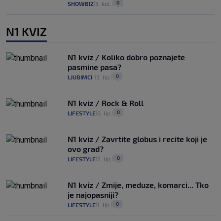
0
SHOWBIZ
3. kol.
|
|
N1 KVIZ
N1 kviz / Koliko dobro poznajete
pasmine pasa?
0
LJUBIMCI
13. lip.
|
|
N1 kviz / Rock & Roll
0
LIFESTYLE
8. lip.
|
|
N1 kviz / Zavrtite globus i recite koji je
ovo grad?
0
LIFESTYLE
2. lip.
|
|
N1 kviz / Zmije, meduze, komarci... Tko
je najopasniji?
0
LIFESTYLE
1. lip.
|
|