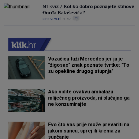
N1 kviz / Koliko dobro poznajete stihove
Đorđa Balaševića?
11
LIFESTYLE
18. svi.
|
|
Vozačica tuži Mercedes jer ju je
"žigosao" znak poznate tvrtke: "To
su opekline drugog stupnja"
Ako vidite ovakvu ambalažu
mliječnog proizvoda, ni slučajno ga
ne konzumirajte
Evo što vas prije može prevariti na
jakom suncu, sprej ili krema za
sunčanje