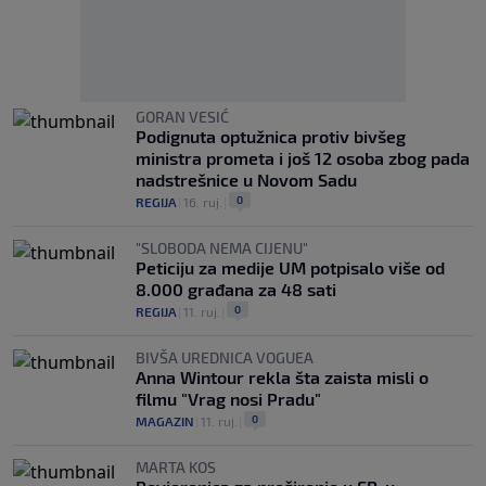
GORAN VESIĆ
Podignuta optužnica protiv bivšeg
ministra prometa i još 12 osoba zbog pada
nadstrešnice u Novom Sadu
0
REGIJA
|
16. ruj.
|
"SLOBODA NEMA CIJENU"
Peticiju za medije UM potpisalo više od
8.000 građana za 48 sati
0
REGIJA
|
11. ruj.
|
BIVŠA UREDNICA VOGUEA
Anna Wintour rekla šta zaista misli o
filmu "Vrag nosi Pradu"
0
MAGAZIN
|
11. ruj.
|
MARTA KOS