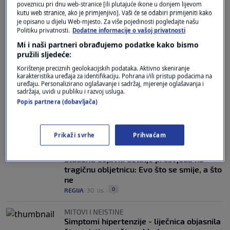
poveznicu pri dnu web-stranice [ili plutajuće ikone u donjem lijevom
kutu web stranice, ako je primjenjivo]. Vaši će se odabiri primijeniti kako
je opisano u dijelu Web-mjesto. Za više pojedinosti pogledajte našu
SLOBODA MEDIJA
Politiku privatnosti.
Dodatne informacije o vašoj privatnosti
United Media: Kad vlast šuti, nasilje
Mi i naši partneri obrađujemo podatke kako bismo
govori - rekordan broj napada na
pružili sljedeće:
nezavisne medije
Korištenje preciznih geolokacijskih podataka. Aktivno skeniranje
0
REGIJA
|
22. pro.
|
karakteristika uređaja za identifikaciju. Pohrana i/ili pristup podacima na
uređaju. Personalizirano oglašavanje i sadržaj, mjerenje oglašavanja i
ŠIRENJE ILI STAGNACIJA?
sadržaja, uvidi u publiku i razvoj usluga.
Euronews odbio zahtjev dopisnika N1 za
Popis partnera (dobavljača)
prisustvo Samitu o proširenju EU u
Bruxellesu - jedan od govornika Vučić
REGIJA
|
31. lis.
Prikaži svrhe
Prihvaćam
NOVI SAD
Studenti objavili detalje prosvjeda na
tragičnu obljetnicu: Evo što se smije, a što
ne
0
REGIJA
|
30. lis.
|
MITOVI I NEISTINE
Simptomi hipertenzije - liječnica objasnila