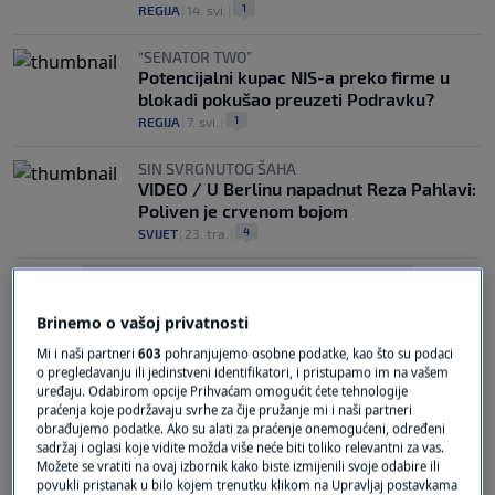
1
REGIJA
|
14. svi.
|
“SENATOR TWO”
Potencijalni kupac NIS-a preko firme u
blokadi pokušao preuzeti Podravku?
1
REGIJA
|
7. svi.
|
SIN SVRGNUTOG ŠAHA
VIDEO / U Berlinu napadnut Reza Pahlavi:
Poliven je crvenom bojom
4
SVIJET
|
23. tra.
|
Brinemo o vašoj privatnosti
Mi i naši partneri
603
pohranjujemo osobne podatke, kao što su podaci
o pregledavanju ili jedinstveni identifikatori, i pristupamo im na vašem
uređaju. Odabirom opcije Prihvaćam omogućit ćete tehnologije
Oglas
praćenja koje podržavaju svrhe za čije pružanje mi i naši partneri
obrađujemo podatke. Ako su alati za praćenje onemogućeni, određeni
sadržaj i oglasi koje vidite možda više neće biti toliko relevantni za vas.
Možete se vratiti na ovaj izbornik kako biste izmijenili svoje odabire ili
povukli pristanak u bilo kojem trenutku klikom na Upravljaj postavkama