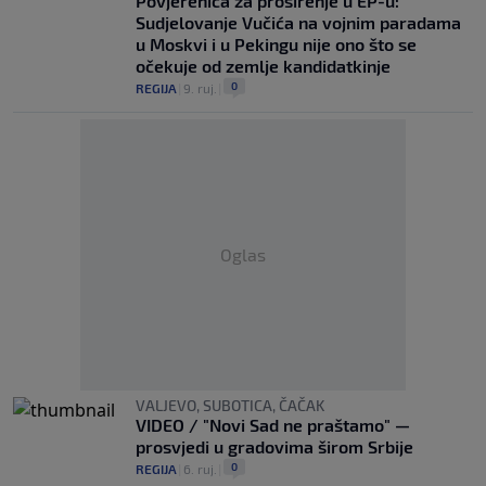
Povjerenica za proširenje u EP-u:
Sudjelovanje Vučića na vojnim paradama
u Moskvi i u Pekingu nije ono što se
očekuje od zemlje kandidatkinje
0
REGIJA
|
9. ruj.
|
Oglas
VALJEVO, SUBOTICA, ČAČAK
VIDEO / "Novi Sad ne praštamo" —
prosvjedi u gradovima širom Srbije
0
REGIJA
|
6. ruj.
|