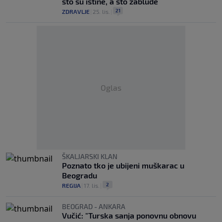
što su istine, a što zablude
21
ZDRAVLJE
|
25. lis.
|
Oglas
ŠKALJARSKI KLAN
Poznato tko je ubijeni muškarac u
Beogradu
2
REGIJA
|
17. lis.
|
BEOGRAD - ANKARA
Vučić: "Turska sanja ponovnu obnovu