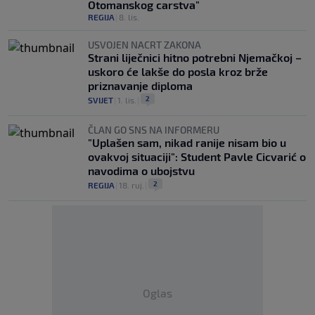
Otomanskog carstva"
REGIJA
|
8. lis.
USVOJEN NACRT ZAKONA
Strani liječnici hitno potrebni Njemačkoj –
uskoro će lakše do posla kroz brže
priznavanje diploma
2
SVIJET
|
1. lis.
|
ČLAN GO SNS NA INFORMERU
"Uplašen sam, nikad ranije nisam bio u
ovakvoj situaciji": Student Pavle Cicvarić o
navodima o ubojstvu
2
REGIJA
|
18. ruj.
|
Oglas