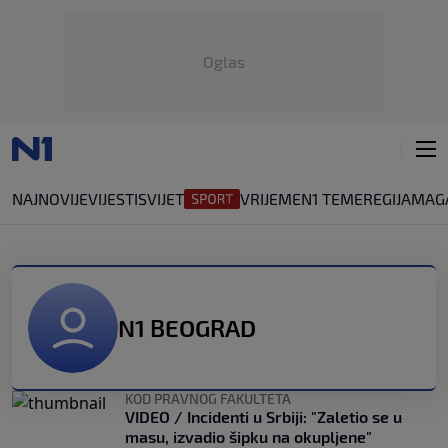
Oglas
NAJNOVIJE
VIJESTI
SVIJET
VRIJEME
N1 TEME
REGIJA
MAG
N1 BEOGRAD
KOD PRAVNOG FAKULTETA
VIDEO / Incidenti u Srbiji: "Zaletio se u
masu, izvadio šipku na okupljene"