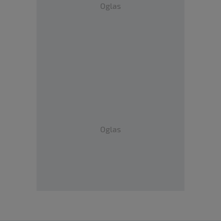
Oglas
Oglas