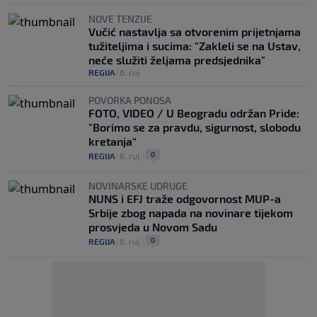
NOVE TENZIJE
Vučić nastavlja sa otvorenim prijetnjama
tužiteljima i sucima: "Zakleli se na Ustav,
neće služiti željama predsjednika"
REGIJA
|
6. ruj.
POVORKA PONOSA
FOTO, VIDEO / U Beogradu održan Pride:
"Borimo se za pravdu, sigurnost, slobodu
kretanja“
0
REGIJA
|
6. ruj.
|
NOVINARSKE UDRUGE
NUNS i EFJ traže odgovornost MUP-a
Srbije zbog napada na novinare tijekom
prosvjeda u Novom Sadu
0
REGIJA
|
6. ruj.
|