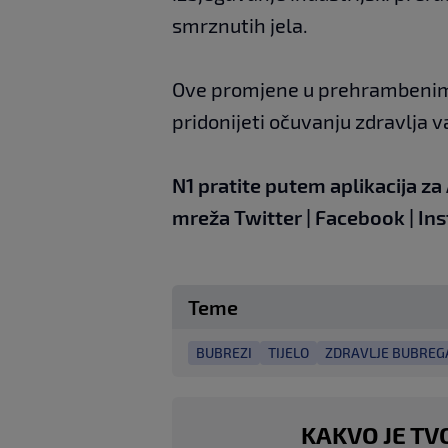
smrznutih jela.
Ove promjene u prehrambenim
pridonijeti očuvanju zdravlja 
N1 pratite putem aplikacija za
mreža
Twitter
|
Facebook
|
In
Teme
BUBREZI
TIJELO
ZDRAVLJE BUBREG
KAKVO JE TV