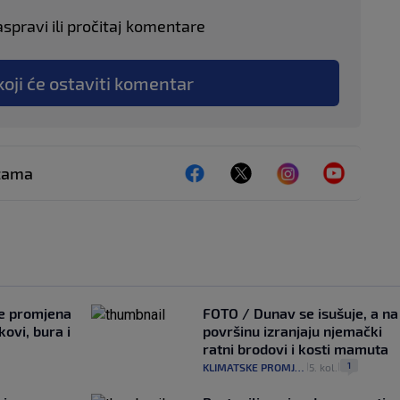
aspravi ili pročitaj komentare
koji će ostaviti komentar
ežama
je promjena
FOTO / Dunav se isušuje, a na
ovi, bura i
površinu izranjaju njemački
ratni brodovi i kosti mamuta
1
KLIMATSKE PROMJENE
5. kol.
|
|