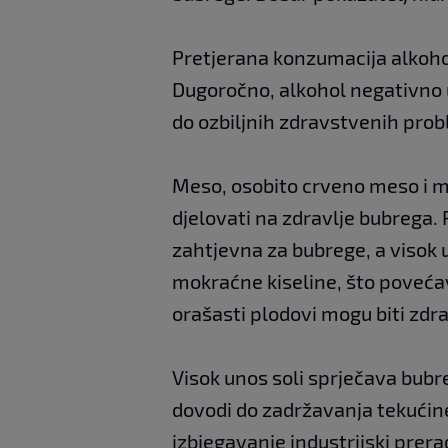
Pretjerana konzumacija alkohol
Dugoročno, alkohol negativno u
do ozbiljnih zdravstvenih pro
Meso, osobito crveno meso i 
djelovati na zdravlje bubrega. 
zahtjevna za bubrege, a visok 
mokraćne kiseline, što poveća
orašasti plodovi mogu biti zdra
Visok unos soli sprječava bubre
dovodi do zadržavanja tekućine
izbjegavanje industrijski prer