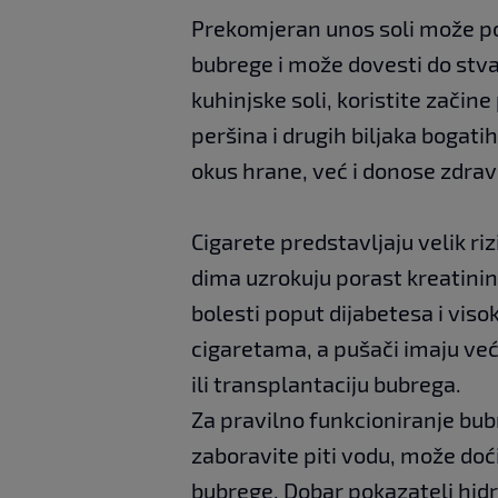
Prekomjeran unos soli može pov
bubrege i može dovesti do st
kuhinjske soli, koristite začin
peršina i drugih biljaka bogat
okus hrane, već i donose zdrav
Cigarete predstavljaju velik ri
dima uzrokuju porast kreatinin
bolesti poput dijabetesa i vis
cigaretama, a pušači imaju veću
ili transplantaciju bubrega.
Za pravilno funkcioniranje bub
zaboravite piti vodu, može doć
bubrege. Dobar pokazatelj hidra