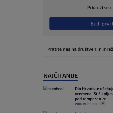
Pridruži se r
Budi prvi 
Pratite nas na društvenim mr
NAJČITANIJE
Dio Hrvatske očeku
vremena: Stižu pljusk
pad temperature
0
VRIJEME
prije 11 h
|
|