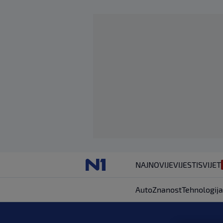
NAJNOVIJE
VIJESTI
SVIJET
Auto
Znanost
Tehnologija