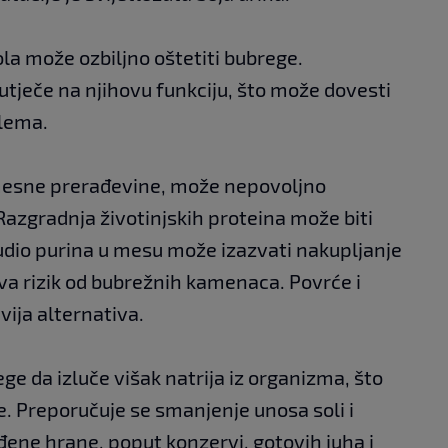
a može ozbiljno oštetiti bubrege.
tječe na njihovu funkciju, što može dovesti
blema.
mesne prerađevine, može nepovoljno
Razgradnja životinjskih proteina može biti
udio purina u mesu može izazvati nakupljanje
va rizik od bubrežnih kamenaca. Povrće i
vija alternativa.
ge da izluče višak natrija iz organizma, što
. Preporučuje se smanjenje unosa soli i
ađene hrane, poput konzervi, gotovih juha i