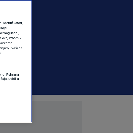
identifikatori,
 koje
 onemogućeni,
a ovaj izbornik
ostavkama
njivo]. Vaši će
ku
ciju. Pohrana
žaja, uvidi u