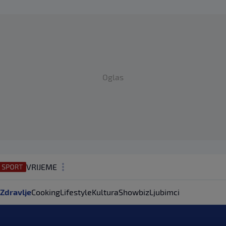
Oglas
VRIJEME
N1 TEME
Zdravlje
Cooking
Lifestyle
Kultura
Showbiz
Ljubimci
REGIJA