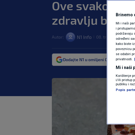
Ove svakodnev
Brinemo o
zdravlju bubre
Mi i naši pa
i pristupam
podržavaju s
N1 Info
Autor:
08. tra. 2025. 08:36
|
određeni sadr
kako biste i
poveznicu pr
se odabiri p
Dodajte N1 u omiljeni Google izvor
privatnosti.
Mi i naši
Korištenje p
i/ili pristu
publiku i ra
Popis partn