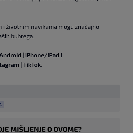
 i životnim navikama mogu značajno
vaših bubrega.
Android
|
iPhone/iPad
i
stagram
|
TikTok
.
A
OJE MIŠLJENJE O OVOME?