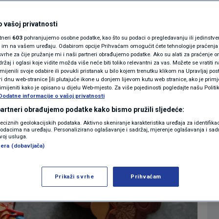
ne navike štete
MAGAZIN
N1 KOMENTAR
 vašoj privatnosti
ga
rtneri
603
pohranjujemo osobne podatke, kao što su podaci o pregledavanju ili jedinstveni 
KOLUMNE
o im na vašem uređaju. Odabirom opcije Prihvaćam omogućit ćete tehnologije praćenja
vrhe za čije pružanje mi i naši partneri obrađujemo podatke. Ako su alati za praćenje
0
ZDRAVLJE
komentara
|
|
žaj i oglasi koje vidite možda više neće biti toliko relevantni za vas. Možete se vratiti n
N1(DIS)INFO
zmijenili svoje odabire ili povukli pristanak u bilo kojem trenutku klikom na Upravljaj p
i dnu web-stranice [ili plutajuće ikone u donjem lijevom kutu web stranice, ako je primje
KLIMATSKE PROMJENE
rimijeniti kako je opisano u dijelu Web-mjesto. Za više pojedinosti pogledajte našu Politi
Dodatne informacije o vašoj privatnosti
Više
FOTO
 partneri obrađujemo podatke kako bismo pružili sljedeće:
reciznih geolokacijskih podataka. Aktivno skeniranje karakteristika uređaja za identifika
p podacima na uređaju. Personalizirano oglašavanje i sadržaj, mjerenje oglašavanja i sadr
VIDEO
zvoj usluga.
era (dobavljača)
Prikaži svrhe
Prihvaćam