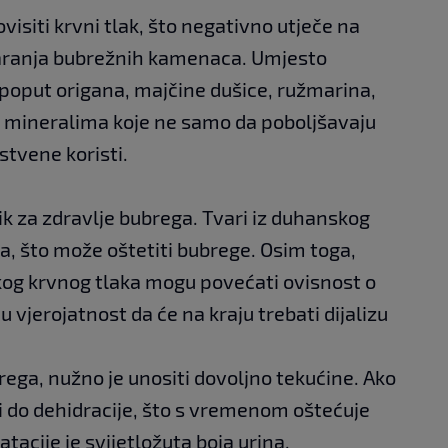
isiti krvni tlak, što negativno utječe na
varanja bubrežnih kamenaca. Umjesto
e poput origana, majčine dušice, ružmarina,
ih mineralima koje ne samo da poboljšavaju
stvene koristi.
zik za zdravlje bubrega. Tvari iz duhanskog
a, što može oštetiti bubrege. Osim toga,
okog krvnog tlaka mogu povećati ovisnost o
 vjerojatnost da će na kraju trebati dijalizu
rega, nužno je unositi dovoljno tekućine. Ako
i do dehidracije, što s vremenom oštećuje
tacije je svijetložuta boja urina.