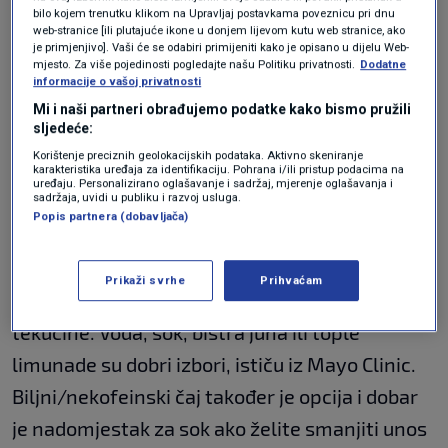
bilo kojem trenutku klikom na Upravljaj postavkama poveznicu pri dnu
web-stranice [ili plutajuće ikone u donjem lijevom kutu web stranice, ako
"Većina nas je dehidrirana više nego što bi
je primjenjivo]. Vaši će se odabiri primijeniti kako je opisano u dijelu Web-
mjesto. Za više pojedinosti pogledajte našu Politiku privatnosti.
Dodatne
trebali biti, a naravno, kada ste bolesni,
informacije o vašoj privatnosti
trebate da vaše tijelo bude u najboljoj formi",
Mi i naši partneri obrađujemo podatke kako bismo pružili
sljedeće:
kaže Yackoski. Osim što pomaže vašem tijelu
Korištenje preciznih geolokacijskih podataka. Aktivno skeniranje
da što bolje funkcionira, odgovarajuće količine
karakteristika uređaja za identifikaciju. Pohrana i/ili pristup podacima na
uređaju. Personalizirano oglašavanje i sadržaj, mjerenje oglašavanja i
sadržaja, uvidi u publiku i razvoj usluga.
tekućine također mogu pomoći u razrjeđivanju
Popis partnera (dobavljača)
sluzi u nosu i grlu, što pomaže u smanjenju
zagušenja, dodaje.
Prikaži svrhe
Prihvaćam
S obzirom na to, Yackoski se trudi piti više
tekućine. Voda, sok, bistra juha ili tople
limunade su dobri izbori, ističu iz Mayo Clinic.
Biljni/nekofeinski čaj također je opcija i dobar
je nadomjestak za sok ako želite smanjiti unos