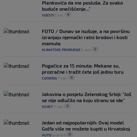
Plenkovića da me posluša. Za svako
buduće onečišćenje..."
9
VIJESTI
7. kol.
|
|
FOTO / Dunav se isušuje, a na površinu
izranjaju njemački ratni brodovi i kosti
mamuta
2
KLIMATSKE PROMJENE
5. kol.
|
|
Pogačice za 15 minuta: Mekane su,
prozračne i tražit ćete još jednu turu
0
COOKING
7. kol.
|
|
Jakovina o posjetu Zelenskog Srbiji: "Još
se nije odlučilo na koju stranu se ide"
5
SVIJET
7. kol.
|
|
Jedan od najpopularnijih: Ovaj model
Golfa više ne možete kupiti u Hrvatskoj
0
AUTO
prije 6 h
|
|