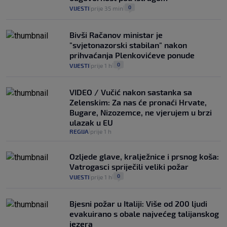
0
VIJESTI
prije 35 min
|
|
Bivši Račanov ministar je
"svjetonazorski stabilan" nakon
prihvaćanja Plenkovićeve ponude
0
VIJESTI
prije 1 h
|
|
VIDEO / Vučić nakon sastanka sa
Zelenskim: Za nas će pronaći Hrvate,
Bugare, Nizozemce, ne vjerujem u brzi
ulazak u EU
REGIJA
prije 1 h
|
Ozljede glave, kralježnice i prsnog koša:
Vatrogasci spriječili veliki požar
0
VIJESTI
prije 1 h
|
|
Bjesni požar u Italiji: Više od 200 ljudi
evakuirano s obale najvećeg talijanskog
jezera