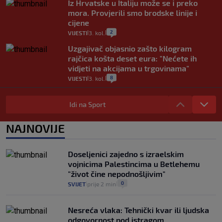
Iz Hrvatske u Italiju može se i preko
mora. Provjerili smo brodske linije i
cijene
2
VIJESTI
3. kol.
|
|
Uzgajivač objasnio zašto kilogram
rajčica košta deset eura: "Nećete ih
vidjeti na akcijama u trgovinama"
8
VIJESTI
3. kol.
|
|
Selidba je jedno od stresnijih iskustava.
Evo aktualnih cijena i nekoliko savjeta
Idi na Sport
da prođe što lakše i jeftinije
0
VIJESTI
2. kol.
NAJNOVIJE
|
|
Izračunali smo koliko košta putovanje
automobilom na Hvar iz Zagreba, a
Doseljenici zajedno s izraelskim
koliko iz Osijeka
vojnicima Palestincima u Betlehemu
14
VIJESTI
2. kol.
|
|
"život čine nepodnošljivim"
0
SVIJET
prije 2 min
|
|
Nesreća vlaka: Tehnički kvar ili ljudska
odgovornost pod istragom