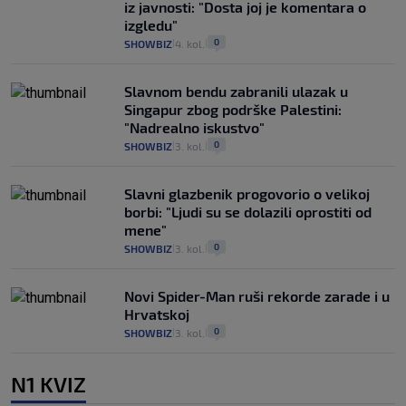
iz javnosti: "Dosta joj je komentara o
izgledu"
0
SHOWBIZ
4. kol.
|
|
Slavnom bendu zabranili ulazak u
Singapur zbog podrške Palestini:
"Nadrealno iskustvo"
0
SHOWBIZ
3. kol.
|
|
Slavni glazbenik progovorio o velikoj
borbi: "Ljudi su se dolazili oprostiti od
mene"
0
SHOWBIZ
3. kol.
|
|
Novi Spider-Man ruši rekorde zarade i u
Hrvatskoj
0
SHOWBIZ
3. kol.
|
|
N1 KVIZ