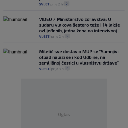
0
SVIJET
prije 2 h
|
|
VIDEO / Ministarstvo zdravstva: U
sudaru vlakova šestero teže i 14 lakše
ozlijeđenih, jedna žena na intenzivnoj
0
VIJESTI
prije 2 h
|
|
Miletić sve dostavio MUP-u: "Sumnjivi
otpad nalazi se i kod Udbine, na
zemljišnoj čestici u vlasništvu države"
0
VIJESTI
prije 3 h
|
|
Oglas