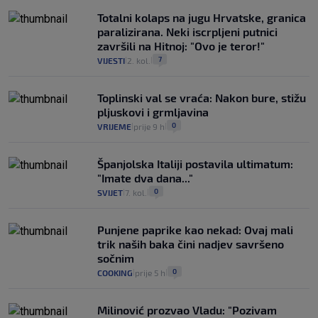
Totalni kolaps na jugu Hrvatske, granica
paralizirana. Neki iscrpljeni putnici
završili na Hitnoj: "Ovo je teror!"
7
VIJESTI
2. kol.
|
|
Toplinski val se vraća: Nakon bure, stižu
pljuskovi i grmljavina
0
VRIJEME
prije 9 h
|
|
Španjolska Italiji postavila ultimatum:
"Imate dva dana..."
0
SVIJET
7. kol.
|
|
Punjene paprike kao nekad: Ovaj mali
trik naših baka čini nadjev savršeno
sočnim
0
COOKING
prije 5 h
|
|
Milinović prozvao Vladu: "Pozivam