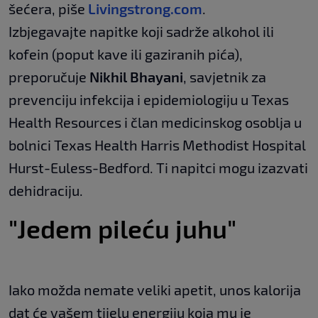
šećera, piše
Livingstrong.com
.
Izbjegavajte napitke koji sadrže alkohol ili
kofein (poput kave ili gaziranih pića),
preporučuje
Nikhil Bhayani
, savjetnik za
prevenciju infekcija i epidemiologiju u Texas
Health Resources i član medicinskog osoblja u
bolnici Texas Health Harris Methodist Hospital
Hurst-Euless-Bedford. Ti napitci mogu izazvati
dehidraciju.
"Jedem pileću juhu"
Iako možda nemate veliki apetit, unos kalorija
dat će vašem tijelu energiju koja mu je