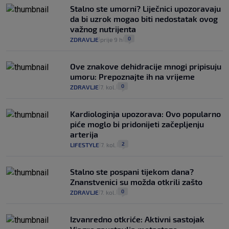
Stalno ste umorni? Liječnici upozoravaju
da bi uzrok mogao biti nedostatak ovog
važnog nutrijenta
0
ZDRAVLJE
prije 9 h
|
|
Ove znakove dehidracije mnogi pripisuju
umoru: Prepoznajte ih na vrijeme
0
ZDRAVLJE
7. kol.
|
|
Kardiologinja upozorava: Ovo popularno
piće moglo bi pridonijeti začepljenju
arterija
2
LIFESTYLE
7. kol.
|
|
Stalno ste pospani tijekom dana?
Znanstvenici su možda otkrili zašto
0
ZDRAVLJE
7. kol.
|
|
Izvanredno otkriće: Aktivni sastojak