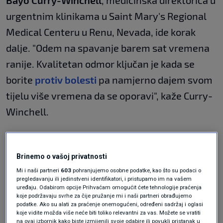
Bayo Curry-Winchell
, medicinska direktorica u
urgentnim klinikama u Saint Mary's Regional
Medical Centeru u Renu, Nevada, ide korak
dalje. "Odem na spavanje barem sat vremena
ranije. Kvalitetan odmor ključan je kada se
borite
protiv bolesti
pa namjerno dajem svom
tijelu više vremena da se oporavi", kaže Curry-
Winchell.
Iako nije nužno provesti dan u krevetu, vrijedi
Brinemo o vašoj privatnosti
izbjegavati naporan fizički rad kako biste
Mi i naši partneri
603
pohranjujemo osobne podatke, kao što su podaci o
sačuvali svoju energiju.
pregledavanju ili jedinstveni identifikatori, i pristupamo im na vašem
uređaju. Odabirom opcije Prihvaćam omogućit ćete tehnologije praćenja
"Pijem puno tekućine"
koje podržavaju svrhe za čije pružanje mi i naši partneri obrađujemo
podatke. Ako su alati za praćenje onemogućeni, određeni sadržaj i oglasi
koje vidite možda više neće biti toliko relevantni za vas. Možete se vratiti
na ovaj izbornik kako biste izmijenili svoje odabire ili povukli pristanak u