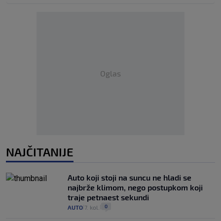
Oglas
NAJČITANIJE
Auto koji stoji na suncu ne hladi se
najbrže klimom, nego postupkom koji
traje petnaest sekundi
0
AUTO
7. kol.
|
|