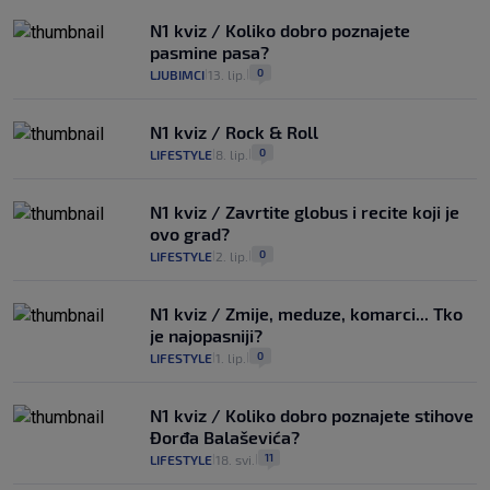
N1 kviz / Koliko dobro poznajete
pasmine pasa?
0
LJUBIMCI
13. lip.
|
|
N1 kviz / Rock & Roll
0
LIFESTYLE
8. lip.
|
|
N1 kviz / Zavrtite globus i recite koji je
ovo grad?
0
LIFESTYLE
2. lip.
|
|
N1 kviz / Zmije, meduze, komarci... Tko
je najopasniji?
0
LIFESTYLE
1. lip.
|
|
N1 kviz / Koliko dobro poznajete stihove
Đorđa Balaševića?
11
LIFESTYLE
18. svi.
|
|