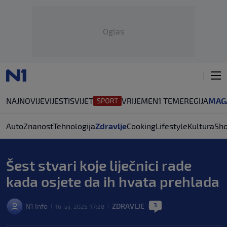
Oglas
NAJNOVIJE
VIJESTI
SVIJET
VRIJEME
N1 TEME
REGIJA
MAG
Auto
Znanost
Tehnologija
Zdravlje
Cooking
Lifestyle
Kultura
Sh
Šest stvari koje liječnici rade
kada osjete da ih hvata prehlada
3
N1 Info
ZDRAVLJE
16. sij. 2025. 17:28
|
|
|