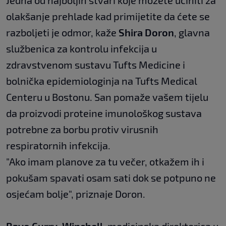
Jedna od najboljih stvari koje možete učiniti za
olakšanje prehlade kad primijetite da ćete se
razboljeti je odmor, kaže
Shira Doron
, glavna
službenica za kontrolu infekcija u
zdravstvenom sustavu Tufts Medicine i
bolnička epidemiologinja na Tufts Medical
Centeru u Bostonu. San pomaže vašem tijelu
da proizvodi proteine imunološkog sustava
potrebne za borbu protiv virusnih
respiratornih infekcija.
"Ako imam planove za tu večer, otkažem ih i
pokušam spavati osam sati dok se potpuno ne
osjećam bolje", priznaje Doron.