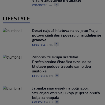
Viagre zaustavlja metastaze
2
ZNANOST
6. kol.
|
|
LIFESTYLE
Deset najdužih letova na svijetu: Traju
gotovo cijeli dan i povezuju najudaljenije
gradove
0
LIFESTYLE
7. kol.
|
|
Zaboravite skupa sredstva:
Profesionalna čistačica tvrdi da za
blistave podove trebate samo dva
sastojka
0
LIFESTYLE
6. kol.
|
|
Japanke nisu uvijek najbolji izbor:
Stručnjaci otkrivaju koja je ljetna obuća
bolja za stopala
0
LIFESTYLE
6. kol.
|
|