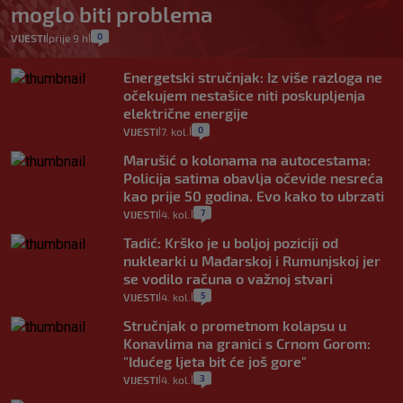
moglo biti problema
0
VIJESTI
prije 9 h
|
|
Energetski stručnjak: Iz više razloga ne
očekujem nestašice niti poskupljenja
električne energije
0
VIJESTI
7. kol.
|
|
Marušić o kolonama na autocestama:
Policija satima obavlja očevide nesreća
kao prije 50 godina. Evo kako to ubrzati
7
VIJESTI
4. kol.
|
|
Tadić: Krško je u boljoj poziciji od
nuklearki u Mađarskoj i Rumunjskoj jer
se vodilo računa o važnoj stvari
5
VIJESTI
4. kol.
|
|
Stručnjak o prometnom kolapsu u
Konavlima na granici s Crnom Gorom:
"Idućeg ljeta bit će još gore"
3
VIJESTI
4. kol.
|
|