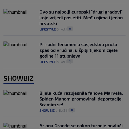
Ovo su najbolji europski "drugi gradovi"
koje vrijedi posjetiti. Među njima i jedan
hrvatski
0
LIFESTYLE
6. kol.
|
|
Prirodni fenomen u susjedstvu pruža
spas od vrućina, u špilji tijekom cijele
godine 11 stupnjeva
1
LIFESTYLE
6. kol.
|
|
SHOWBIZ
Bijela kuća razbjesnila fanove Marvela,
Spider-Manom promovirali deportacije:
Sramim se!
0
SHOWBIZ
prije 2 h
|
|
Ariana Grande se nakon turneje povlači