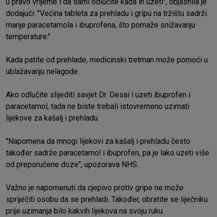
u pravo vrijeme i da sami odlučite kada ih uzeti", objasnila je
dodajući: "Većina tableta za prehladu i gripu na tržištu sadrži
manje paracetamola i ibuprofena, što pomaže snižavanju
temperature."
Kada patite od prehlade, medicinski tretman može pomoći u
ublažavanju nelagode.
Ako odlučite slijediti savjet Dr. Desai i uzeti ibuprofen i
paracetamol, tada ne biste trebali istovremeno uzimati
lijekove za kašalj i prehladu.
"Napomena da mnogi lijekovi za kašalj i prehladu često
također sadrže paracetamol i ibuprofen, pa je lako uzeti više
od preporučene doze", upozorava NHS.
Važno je napomenuti da cjepivo protiv gripe ne može
spriječiti osobu da se prehladi. Također, obratite se liječniku
prije uzimanja bilo kakvih lijekova na svoju ruku.