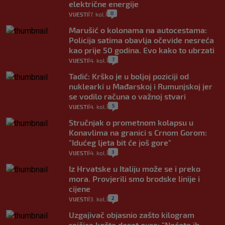
električne energije
0
VIJESTI
7. kol.
|
|
Marušić o kolonama na autocestama:
Policija satima obavlja očevide nesreća
kao prije 50 godina. Evo kako to ubrzati
7
VIJESTI
4. kol.
|
|
Tadić: Krško je u boljoj poziciji od
nuklearki u Mađarskoj i Rumunjskoj jer
se vodilo računa o važnoj stvari
5
VIJESTI
4. kol.
|
|
Stručnjak o prometnom kolapsu u
Konavlima na granici s Crnom Gorom:
"Idućeg ljeta bit će još gore"
3
VIJESTI
4. kol.
|
|
Iz Hrvatske u Italiju može se i preko
mora. Provjerili smo brodske linije i
cijene
2
VIJESTI
3. kol.
|
|
Uzgajivač objasnio zašto kilogram
rajčica košta deset eura: "Nećete ih