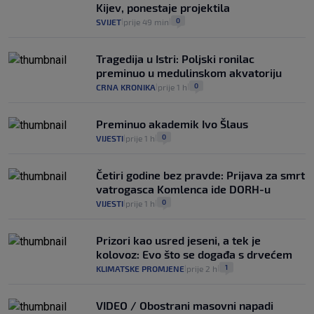
Kijev, ponestaje projektila
0
SVIJET
prije 49 min
|
|
Tragedija u Istri: Poljski ronilac
preminuo u medulinskom akvatoriju
0
CRNA KRONIKA
prije 1 h
|
|
Preminuo akademik Ivo Šlaus
0
VIJESTI
prije 1 h
|
|
Četiri godine bez pravde: Prijava za smrt
vatrogasca Komlenca ide DORH-u
0
VIJESTI
prije 1 h
|
|
Prizori kao usred jeseni, a tek je
kolovoz: Evo što se događa s drvećem
1
KLIMATSKE PROMJENE
prije 2 h
|
|
VIDEO / Obostrani masovni napadi