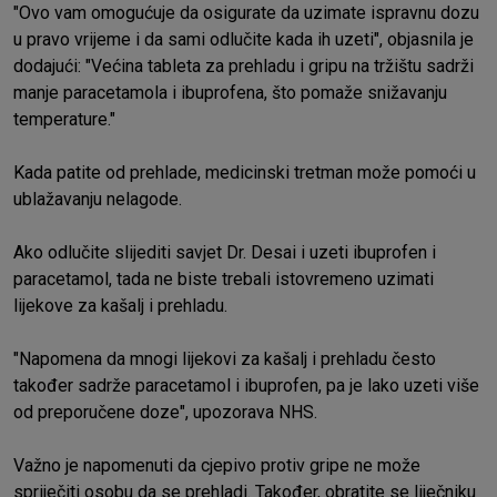
"Ovo vam omogućuje da osigurate da uzimate ispravnu dozu
u pravo vrijeme i da sami odlučite kada ih uzeti", objasnila je
dodajući: "Većina tableta za prehladu i gripu na tržištu sadrži
manje paracetamola i ibuprofena, što pomaže snižavanju
temperature."
Kada patite od prehlade, medicinski tretman može pomoći u
ublažavanju nelagode.
Ako odlučite slijediti savjet Dr. Desai i uzeti ibuprofen i
paracetamol, tada ne biste trebali istovremeno uzimati
lijekove za kašalj i prehladu.
"Napomena da mnogi lijekovi za kašalj i prehladu često
također sadrže paracetamol i ibuprofen, pa je lako uzeti više
od preporučene doze", upozorava NHS.
Važno je napomenuti da cjepivo protiv gripe ne može
spriječiti osobu da se prehladi. Također, obratite se liječniku