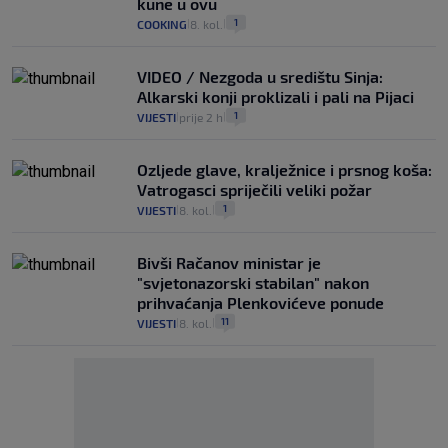
kune u ovu
1
COOKING
8. kol.
|
|
VIDEO / Nezgoda u središtu Sinja:
Alkarski konji proklizali i pali na Pijaci
1
VIJESTI
prije 2 h
|
|
Ozljede glave, kralježnice i prsnog koša:
Vatrogasci spriječili veliki požar
1
VIJESTI
8. kol.
|
|
Bivši Račanov ministar je
"svjetonazorski stabilan" nakon
prihvaćanja Plenkovićeve ponude
11
VIJESTI
8. kol.
|
|