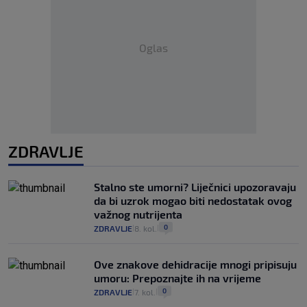
Oglas
ZDRAVLJE
Stalno ste umorni? Liječnici upozoravaju
da bi uzrok mogao biti nedostatak ovog
važnog nutrijenta
0
ZDRAVLJE
8. kol.
|
|
Ove znakove dehidracije mnogi pripisuju
umoru: Prepoznajte ih na vrijeme
0
ZDRAVLJE
7. kol.
|
|