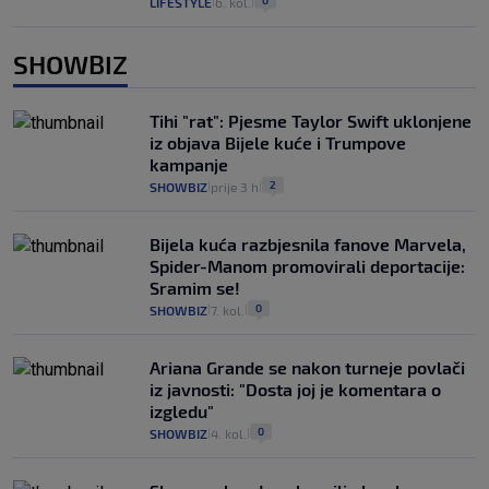
0
LIFESTYLE
6. kol.
|
|
SHOWBIZ
Tihi "rat": Pjesme Taylor Swift uklonjene
iz objava Bijele kuće i Trumpove
kampanje
2
SHOWBIZ
prije 3 h
|
|
Bijela kuća razbjesnila fanove Marvela,
Spider-Manom promovirali deportacije:
Sramim se!
0
SHOWBIZ
7. kol.
|
|
Ariana Grande se nakon turneje povlači
iz javnosti: "Dosta joj je komentara o
izgledu"
0
SHOWBIZ
4. kol.
|
|