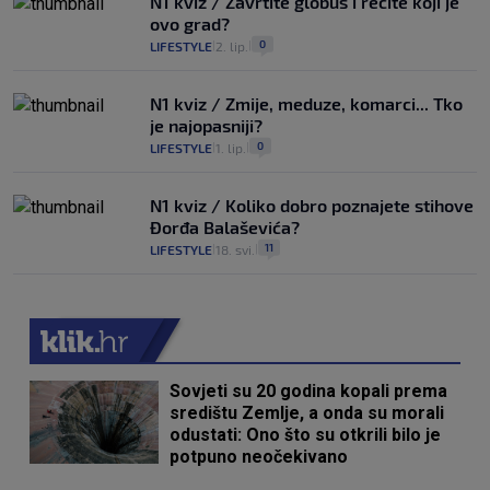
N1 kviz / Zavrtite globus i recite koji je
ovo grad?
0
LIFESTYLE
2. lip.
|
|
N1 kviz / Zmije, meduze, komarci... Tko
je najopasniji?
0
LIFESTYLE
1. lip.
|
|
N1 kviz / Koliko dobro poznajete stihove
Đorđa Balaševića?
11
LIFESTYLE
18. svi.
|
|
Sovjeti su 20 godina kopali prema
središtu Zemlje, a onda su morali
odustati: Ono što su otkrili bilo je
potpuno neočekivano