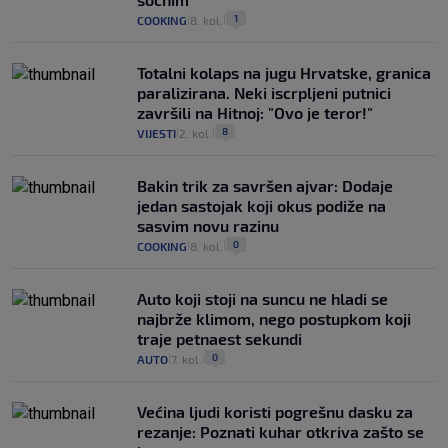
1
COOKING
8. kol.
|
|
Totalni kolaps na jugu Hrvatske, granica
paralizirana. Neki iscrpljeni putnici
završili na Hitnoj: "Ovo je teror!"
8
VIJESTI
2. kol.
|
|
Bakin trik za savršen ajvar: Dodaje
jedan sastojak koji okus podiže na
sasvim novu razinu
0
COOKING
8. kol.
|
|
Auto koji stoji na suncu ne hladi se
najbrže klimom, nego postupkom koji
traje petnaest sekundi
0
AUTO
7. kol.
|
|
Većina ljudi koristi pogrešnu dasku za
rezanje: Poznati kuhar otkriva zašto se