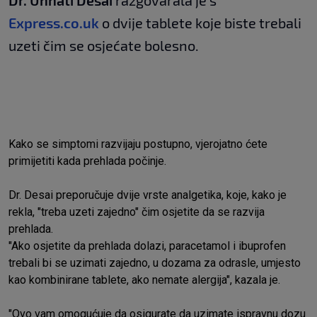
Dr. Unnati Desai
razgovarala je s
Express.co.uk
o dvije tablete koje biste trebali
uzeti čim se osjećate bolesno.
Kako se simptomi razvijaju postupno, vjerojatno ćete
primijetiti kada prehlada počinje.
Dr. Desai preporučuje dvije vrste analgetika, koje, kako je
rekla, "treba uzeti zajedno" čim osjetite da se razvija
prehlada.
"Ako osjetite da prehlada dolazi, paracetamol i ibuprofen
trebali bi se uzimati zajedno, u dozama za odrasle, umjesto
kao kombinirane tablete, ako nemate alergija", kazala je.
"Ovo vam omogućuje da osigurate da uzimate ispravnu dozu