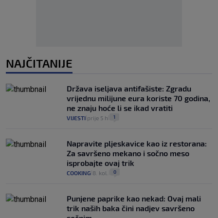
NAJČITANIJE
Država iseljava antifašiste: Zgradu
vrijednu milijune eura koriste 70 godina,
ne znaju hoće li se ikad vratiti
1
VIJESTI
prije 5 h
|
|
Napravite pljeskavice kao iz restorana:
Za savršeno mekano i sočno meso
isprobajte ovaj trik
0
COOKING
8. kol.
|
|
Punjene paprike kao nekad: Ovaj mali
trik naših baka čini nadjev savršeno
sočnim