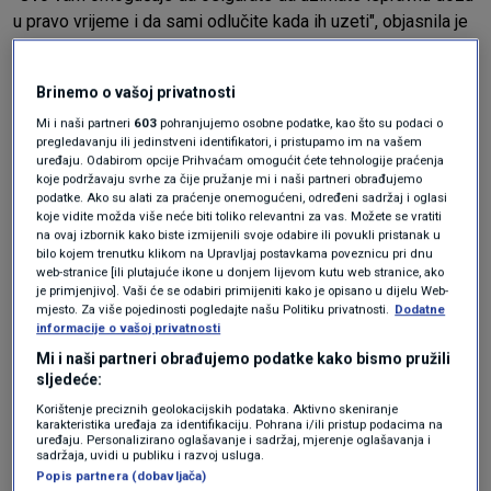
u pravo vrijeme i da sami odlučite kada ih uzeti", objasnila je
dodajući: "Većina tableta za prehladu i gripu na tržištu sadrži
manje paracetamola i ibuprofena, što pomaže snižavanju
Brinemo o vašoj privatnosti
temperature."
Mi i naši partneri
603
pohranjujemo osobne podatke, kao što su podaci o
pregledavanju ili jedinstveni identifikatori, i pristupamo im na vašem
Kada patite od prehlade, medicinski tretman može pomoći u
uređaju. Odabirom opcije Prihvaćam omogućit ćete tehnologije praćenja
ublažavanju nelagode.
koje podržavaju svrhe za čije pružanje mi i naši partneri obrađujemo
podatke. Ako su alati za praćenje onemogućeni, određeni sadržaj i oglasi
koje vidite možda više neće biti toliko relevantni za vas. Možete se vratiti
Ako odlučite slijediti savjet Dr. Desai i uzeti ibuprofen i
na ovaj izbornik kako biste izmijenili svoje odabire ili povukli pristanak u
bilo kojem trenutku klikom na Upravljaj postavkama poveznicu pri dnu
paracetamol, tada ne biste trebali istovremeno uzimati
web-stranice [ili plutajuće ikone u donjem lijevom kutu web stranice, ako
lijekove za kašalj i prehladu.
je primjenjivo]. Vaši će se odabiri primijeniti kako je opisano u dijelu Web-
mjesto. Za više pojedinosti pogledajte našu Politiku privatnosti.
Dodatne
informacije o vašoj privatnosti
"Napomena da mnogi lijekovi za kašalj i prehladu često
Mi i naši partneri obrađujemo podatke kako bismo pružili
također sadrže paracetamol i ibuprofen, pa je lako uzeti više
sljedeće:
od preporučene doze", upozorava NHS.
Korištenje preciznih geolokacijskih podataka. Aktivno skeniranje
karakteristika uređaja za identifikaciju. Pohrana i/ili pristup podacima na
uređaju. Personalizirano oglašavanje i sadržaj, mjerenje oglašavanja i
Važno je napomenuti da cjepivo protiv gripe ne može
sadržaja, uvidi u publiku i razvoj usluga.
spriječiti osobu da se prehladi. Također, obratite se liječniku
Popis partnera (dobavljača)