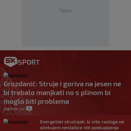
Oglas
SPORT
Grozdanić: Struje i goriva na jesen ne
bi trebalo manjkati no s plinom bi
moglo biti problema
0
VIJESTI
8. kol.
|
|
Energetski stručnjak: Iz više razloga ne
očekujem nestašice niti poskupljenja