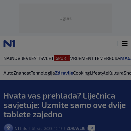
Oglas
NAJNOVIJE
VIJESTI
SVIJET
VRIJEME
N1 TEME
REGIJA
MAG
Auto
Znanost
Tehnologija
Zdravlje
Cooking
Lifestyle
Kultura
Sh
Hvata vas prehlada? Liječnica
savjetuje: Uzmite samo ove dvije
tablete zajedno
0
N1 Info
ZDRAVLJE
01. stu. 2023. 12:45
|
|
|