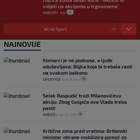
vidjeti na akcijama u trgovinama"
8
VIJESTI
3. kol.
|
|
Selidba je jedno od stresnijih iskustava.
Evo aktualnih cijena i nekoliko savjeta
Idi na Sport
da prođe što lakše i jeftinije
0
VIJESTI
2. kol.
NAJNOVIJE
|
|
Izračunali smo koliko košta putovanje
automobilom na Hvar iz Zagreba, a
Komarci je ne podnose, a ljude
koliko iz Osijeka
oduševljava: Biljka koja bi trebala rasti
14
VIJESTI
2. kol.
|
|
na svakom balkonu
0
LIFESTYLE
prije 8 min
|
|
Selak Raspudić traži Milanovićevu
akciju: Zbog Gospića ova Vlada treba
pasti!
0
VIJESTI
prije 22 min
|
|
Kritična zima pred vratima: Britanski
ministar obrane mobilizira pomoć za