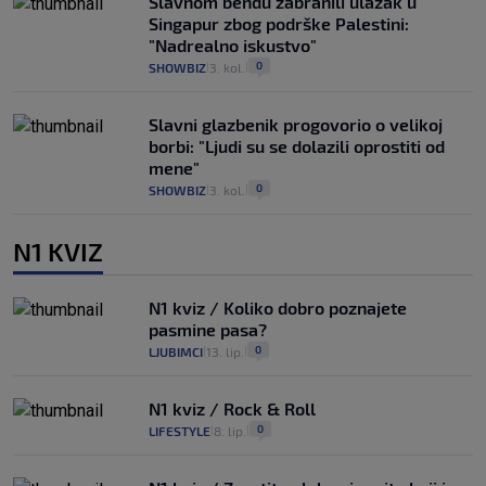
Slavnom bendu zabranili ulazak u
Singapur zbog podrške Palestini:
"Nadrealno iskustvo"
0
SHOWBIZ
3. kol.
|
|
Slavni glazbenik progovorio o velikoj
borbi: "Ljudi su se dolazili oprostiti od
mene"
0
SHOWBIZ
3. kol.
|
|
N1 KVIZ
N1 kviz / Koliko dobro poznajete
pasmine pasa?
0
LJUBIMCI
13. lip.
|
|
N1 kviz / Rock & Roll
0
LIFESTYLE
8. lip.
|
|