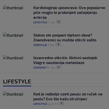
Kardiologinja upozorava: Ovo popularno
piće moglo bi pridonijeti začepljenju
arterija
2
LIFESTYLE
7. kol.
|
|
Stalno ste pospani tijekom dana?
Znanstvenici su možda otkrili zašto
0
ZDRAVLJE
7. kol.
|
|
Izvanredno otkriće: Aktivni sastojak
Viagre zaustavlja metastaze
2
ZNANOST
6. kol.
|
|
LIFESTYLE
Kad je najbolje uzeti pauzu za ručak na
poslu? Evo što kažu stručnjaci
0
LIFESTYLE
prije 7 h
|
|