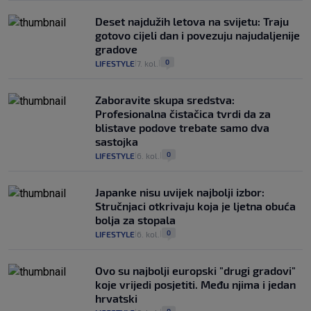
Deset najdužih letova na svijetu: Traju
gotovo cijeli dan i povezuju najudaljenije
gradove
0
LIFESTYLE
7. kol.
|
|
Zaboravite skupa sredstva:
Profesionalna čistačica tvrdi da za
blistave podove trebate samo dva
sastojka
0
LIFESTYLE
6. kol.
|
|
Japanke nisu uvijek najbolji izbor:
Stručnjaci otkrivaju koja je ljetna obuća
bolja za stopala
0
LIFESTYLE
6. kol.
|
|
Ovo su najbolji europski "drugi gradovi"
koje vrijedi posjetiti. Među njima i jedan
hrvatski