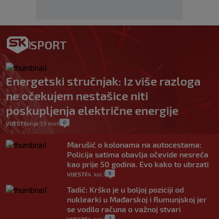
SPORT
Energetski stručnjak: Iz više razloga
ne očekujem nestašice niti
poskupljenja električne energije
0
VIJESTI
prije 33 min
|
|
Marušić o kolonama na autocestama:
Policija satima obavlja očevide nesreća
kao prije 50 godina. Evo kako to ubrzati
6
VIJESTI
4. kol.
|
|
Tadić: Krško je u boljoj poziciji od
nuklearki u Mađarskoj i Rumunjskoj jer
se vodilo računa o važnoj stvari
5
|
|