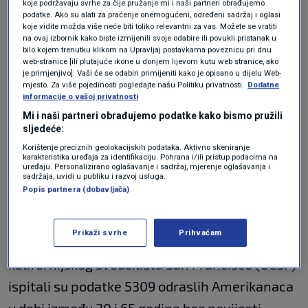
stručnog liječničkog odbora. "Budući da rizik od
koje podržavaju svrhe za čije pružanje mi i naši partneri obrađujemo
podatke. Ako su alati za praćenje onemogućeni, određeni sadržaj i oglasi
ovih bolesti automatski raste kako starimo,
koje vidite možda više neće biti toliko relevantni za vas. Možete se vratiti
na ovaj izbornik kako biste izmijenili svoje odabire ili povukli pristanak u
dodavanje prekomjerne količine šećera u
bilo kojem trenutku klikom na Upravljaj postavkama poveznicu pri dnu
web-stranice [ili plutajuće ikone u donjem lijevom kutu web stranice, ako
jednadžbu starenja ne pomaže", dodala je.
je primjenjivo]. Vaši će se odabiri primijeniti kako je opisano u dijelu Web-
mjesto. Za više pojedinosti pogledajte našu Politiku privatnosti.
Dodatne
Gazirani sok može povećati rizik od bolesti, ali
informacije o vašoj privatnosti
također može negativno utjecati na stanice
Mi i naši partneri obrađujemo podatke kako bismo pružili
sljedeće:
vašeg tijela. Prema studiji iz 2014. objavljenoj u
Korištenje preciznih geolokacijskih podataka. Aktivno skeniranje
American Journal of Public Health, slatka pića
karakteristika uređaja za identifikaciju. Pohrana i/ili pristup podacima na
uređaju. Personalizirano oglašavanje i sadržaj, mjerenje oglašavanja i
mogu uzrokovati prerano starenje na staničnoj
sadržaja, uvidi u publiku i razvoj usluga.
Popis partnera (dobavljača)
razini.
Prikaži svrhe
Prihvaćam
Kako bi proveli svoju studiju, istraživači sa
kalifornijskog sveučilišta San Francisco (UCSF)
ispitali su podatke 5309 odraslih Amerikanaca