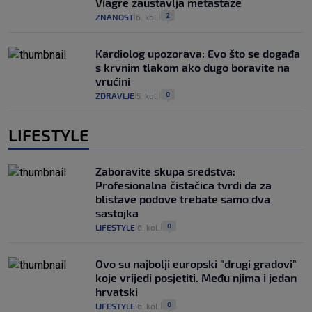
Viagre zaustavlja metastaze
2
ZNANOST
6. kol.
|
|
Kardiolog upozorava: Evo što se događa
s krvnim tlakom ako dugo boravite na
vrućini
0
ZDRAVLJE
5. kol.
|
|
LIFESTYLE
Zaboravite skupa sredstva:
Profesionalna čistačica tvrdi da za
blistave podove trebate samo dva
sastojka
0
LIFESTYLE
6. kol.
|
|
Ovo su najbolji europski "drugi gradovi"
koje vrijedi posjetiti. Među njima i jedan
hrvatski
0
LIFESTYLE
6. kol.
|
|