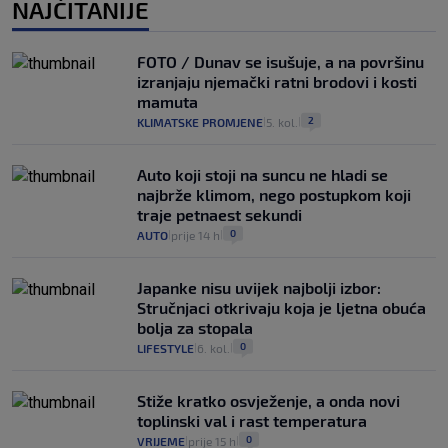
NAJČITANIJE
FOTO / Dunav se isušuje, a na površinu
izranjaju njemački ratni brodovi i kosti
mamuta
2
KLIMATSKE PROMJENE
5. kol.
|
|
Auto koji stoji na suncu ne hladi se
najbrže klimom, nego postupkom koji
traje petnaest sekundi
0
AUTO
prije 14 h
|
|
Japanke nisu uvijek najbolji izbor:
Stručnjaci otkrivaju koja je ljetna obuća
bolja za stopala
0
LIFESTYLE
6. kol.
|
|
Stiže kratko osvježenje, a onda novi
toplinski val i rast temperatura
0
VRIJEME
prije 15 h
|
|