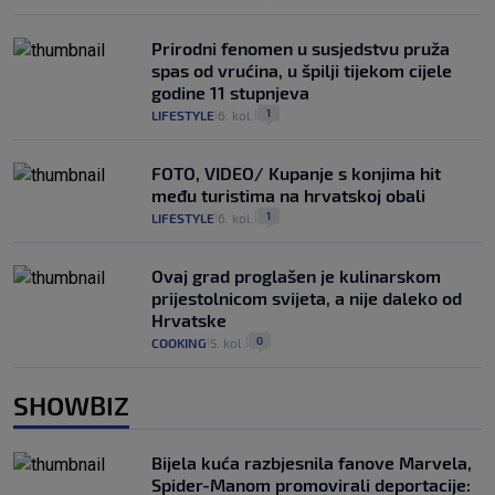
Prirodni fenomen u susjedstvu pruža
spas od vrućina, u špilji tijekom cijele
godine 11 stupnjeva
1
LIFESTYLE
6. kol.
|
|
FOTO, VIDEO/ Kupanje s konjima hit
među turistima na hrvatskoj obali
1
LIFESTYLE
6. kol.
|
|
Ovaj grad proglašen je kulinarskom
prijestolnicom svijeta, a nije daleko od
Hrvatske
0
COOKING
5. kol.
|
|
SHOWBIZ
Bijela kuća razbjesnila fanove Marvela,
Spider-Manom promovirali deportacije: