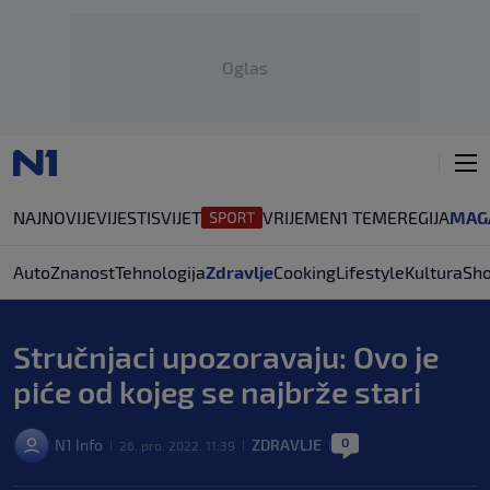
Oglas
NAJNOVIJE
VIJESTI
SVIJET
VRIJEME
N1 TEME
REGIJA
MAG
Auto
Znanost
Tehnologija
Zdravlje
Cooking
Lifestyle
Kultura
Sh
Stručnjaci upozoravaju: Ovo je
piće od kojeg se najbrže stari
0
N1 Info
ZDRAVLJE
26. pro. 2022. 11:39
|
|
|