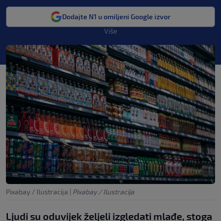
Dodajte N1 u omiljeni Google izvor
Više
Pixabay / Ilustracija
|
Pixabay / Ilustracija
Ljudi su oduvijek željeli izgledati mlađe, stoga