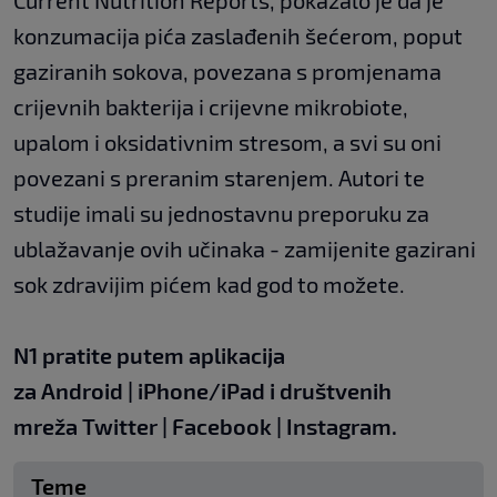
Current Nutrition Reports, pokazalo je da je
konzumacija pića zaslađenih šećerom, poput
gaziranih sokova, povezana s promjenama
crijevnih bakterija i crijevne mikrobiote,
upalom i oksidativnim stresom, a svi su oni
povezani s preranim starenjem. Autori te
studije imali su jednostavnu preporuku za
ublažavanje ovih učinaka - zamijenite gazirani
sok zdravijim pićem kad god to možete.
N1 pratite putem aplikacija
za
Android
|
iPhone/iPad
i društvenih
mreža
Twitter
|
Facebook
|
Instagram.
Teme