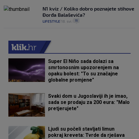
N1 kviz / Koliko dobro poznajete stihove
Đorđa Balaševića?
11
LIFESTYLE
18. svi.
|
|
Super El Niño sada dolazi sa
smrtonosnim upozorenjem na
opaku bolest: "To su značajne
globalne promjene"
Svaki dom u Jugoslaviji ih je imao,
sada se prodaju za 200 eura: "Malo
pretjerujete"
Ljudi su počeli stavljati limun
pokraj kreveta: Tvrde da rješava