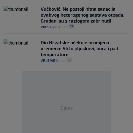
Vučković: Ne postoji hitna sanacija
ovakvog heterogenog sastava otpada.
Građani su s razlogom zabrinuti!
13
VIJESTI
prije 10 h
|
|
Dio Hrvatske očekuje promjena
vremena: Stižu pljuskovi, bura i pad
temperature
0
VRIJEME
6. kol.
|
|
Oglas