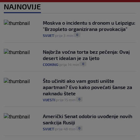
14
VIJESTI
2. kol.
NAJNOVIJE
|
|
"Kći je otišla na more, a zaboravila
zdravstvenu iskaznicu". Kakva su prava
Moskva o incidentu s dronom u Leipzigu:
pacijenata izvan mjesta prebivališta?
"Brzopleto organizirana provokacija"
1
VIJESTI
1. kol.
|
|
0
SVIJET
prije 3 min
|
|
Najbrža voćna torta bez pečenja: Ovaj
desert idealan je za ljeto
0
COOKING
prije 14 min
|
|
Što učiniti ako vam gosti unište
apartman? Evo kako povećati šanse za
naknadu štete
0
VIJESTI
prije 15 min
|
|
Američki Senat odobrio uvođenje novih
sankcija Rusiji
0
SVIJET
prije 48 min
|
|