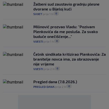
Žalbeni sud zaustavio gradnju plesne
dvorane u Bijeloj kući
0
SVIJET
prije 1 h
|
|
Milinović prozvao Vladu: "Pozivam
Plenkovića da me posluša. Za svako
buduće onečišćenje..."
0
VIJESTI
prije 1 h
|
|
Čelnik sindikata kritizirao Plenkovića: Za
branitelje novca ima, za obrazovanje
nije vrijeme
0
VIJESTI
prije 2 h
|
|
Pregled dana (7.8.2026.)
0
PREGLED DANA
prije 2 h
|
|