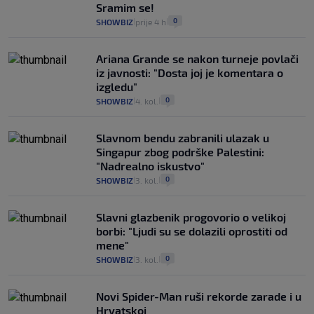
Sramim se!
0
SHOWBIZ
prije 4 h
|
|
Ariana Grande se nakon turneje povlači
iz javnosti: "Dosta joj je komentara o
izgledu"
0
SHOWBIZ
4. kol.
|
|
Slavnom bendu zabranili ulazak u
Singapur zbog podrške Palestini:
"Nadrealno iskustvo"
0
SHOWBIZ
3. kol.
|
|
Slavni glazbenik progovorio o velikoj
borbi: "Ljudi su se dolazili oprostiti od
mene"
0
SHOWBIZ
3. kol.
|
|
Novi Spider-Man ruši rekorde zarade i u
Hrvatskoj