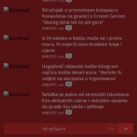
VIJESTI
4. kol.
Stručnjak o prometnom kolapsu u
Konavlima na granici s Crnom Gorom:
"Idućeg ljeta bit će još gore"
3
VIJESTI
4. kol.
|
|
Iz Hrvatske u Italiju može se i preko
mora. Provjerili smo brodske linije i
cijene
2
VIJESTI
3. kol.
|
|
Uzgajivač objasnio zašto kilogram
rajčica košta deset eura: "Nećete ih
vidjeti na akcijama u trgovinama"
8
VIJESTI
3. kol.
|
|
Selidba je jedno od stresnijih iskustava.
Evo aktualnih cijena i nekoliko savjeta
da prođe što lakše i jeftinije
0
VIJESTI
2. kol.
|
|
Izračunali smo koliko košta putovanje
automobilom na Hvar iz Zagreba, a
Idi na Sport
koliko iz Osijeka