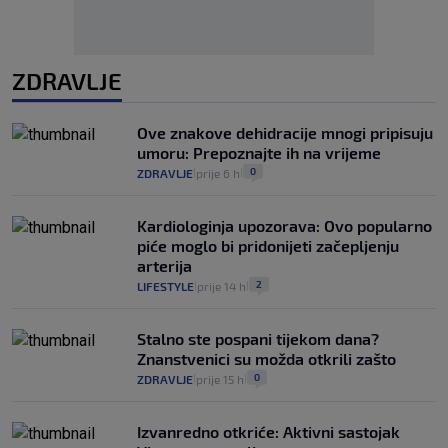
ZDRAVLJE
Ove znakove dehidracije mnogi pripisuju
umoru: Prepoznajte ih na vrijeme
0
ZDRAVLJE
prije 6 h
|
|
Kardiologinja upozorava: Ovo popularno
piće moglo bi pridonijeti začepljenju
arterija
2
LIFESTYLE
prije 14 h
|
|
Stalno ste pospani tijekom dana?
Znanstvenici su možda otkrili zašto
0
ZDRAVLJE
prije 15 h
|
|
Izvanredno otkriće: Aktivni sastojak