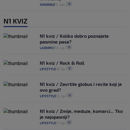
0
SHOWBIZ
3. kol.
|
|
N1 KVIZ
N1 kviz / Koliko dobro poznajete
pasmine pasa?
0
LJUBIMCI
13. lip.
|
|
N1 kviz / Rock & Roll
0
LIFESTYLE
8. lip.
|
|
N1 kviz / Zavrtite globus i recite koji je
ovo grad?
0
LIFESTYLE
2. lip.
|
|
N1 kviz / Zmije, meduze, komarci... Tko
je najopasniji?
0
LIFESTYLE
1. lip.
|
|