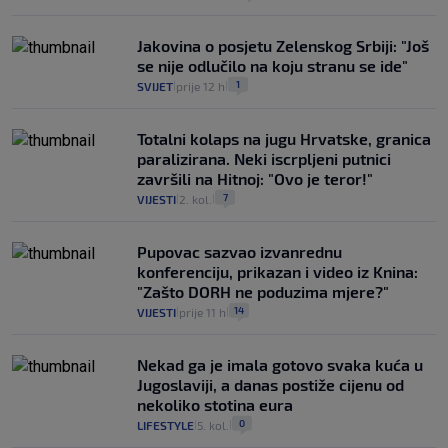
Jakovina o posjetu Zelenskog Srbiji: "Još
se nije odlučilo na koju stranu se ide"
1
SVIJET
prije 12 h
|
|
Totalni kolaps na jugu Hrvatske, granica
paralizirana. Neki iscrpljeni putnici
završili na Hitnoj: "Ovo je teror!"
7
VIJESTI
2. kol.
|
|
Pupovac sazvao izvanrednu
konferenciju, prikazan i video iz Knina:
"Zašto DORH ne poduzima mjere?"
14
VIJESTI
prije 11 h
|
|
Nekad ga je imala gotovo svaka kuća u
Jugoslaviji, a danas postiže cijenu od
nekoliko stotina eura
0
LIFESTYLE
5. kol.
|
|