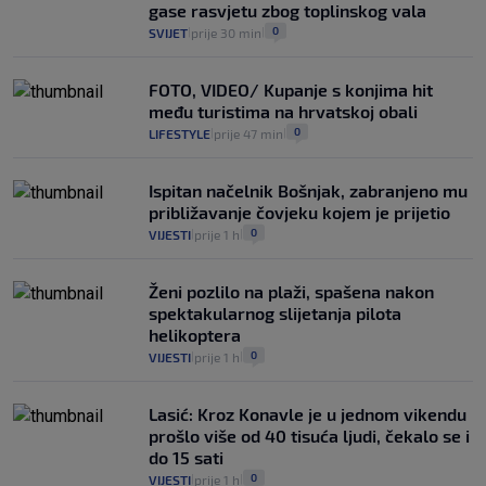
gase rasvjetu zbog toplinskog vala
0
SVIJET
prije 30 min
|
|
FOTO, VIDEO/ Kupanje s konjima hit
među turistima na hrvatskoj obali
0
LIFESTYLE
prije 47 min
|
|
Ispitan načelnik Bošnjak, zabranjeno mu
približavanje čovjeku kojem je prijetio
0
VIJESTI
prije 1 h
|
|
Ženi pozlilo na plaži, spašena nakon
spektakularnog slijetanja pilota
helikoptera
0
VIJESTI
prije 1 h
|
|
Lasić: Kroz Konavle je u jednom vikendu
prošlo više od 40 tisuća ljudi, čekalo se i
do 15 sati
0
VIJESTI
prije 1 h
|
|