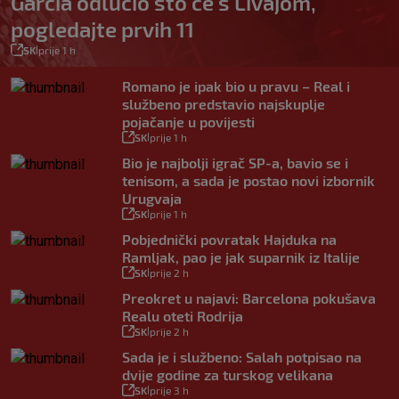
Garcia odlučio što će s Livajom,
pogledajte prvih 11
SK
prije 1 h
|
Romano je ipak bio u pravu – Real i
službeno predstavio najskuplje
pojačanje u povijesti
SK
prije 1 h
|
Bio je najbolji igrač SP-a, bavio se i
tenisom, a sada je postao novi izbornik
Urugvaja
SK
prije 1 h
|
Pobjednički povratak Hajduka na
Ramljak, pao je jak suparnik iz Italije
SK
prije 2 h
|
Preokret u najavi: Barcelona pokušava
Realu oteti Rodrija
SK
prije 2 h
|
Sada je i službeno: Salah potpisao na
dvije godine za turskog velikana
SK
prije 3 h
|