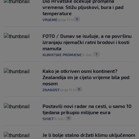
Dio Hrvatske očekuje promjena
vremena: Stižu pljuskovi, bura i pad
temperature
0
VRIJEME
prije 11 h
|
|
FOTO / Dunav se isušuje, a na površinu
izranjaju njemački ratni brodovi i kosti
mamuta
1
KLIMATSKE PROMJENE
5. kol.
|
|
Kako je otkriven osmi kontinent?
Zealandija im je cijelo vrijeme bila pod
nosom
0
ZNANOST
prije 11 h
|
|
Postavili novi radar na cesti, u samo 10
tjedana prikupio milijune eura
0
SVIJET
5. kol.
|
|
Je li bolje stalno držati klimu uključenom