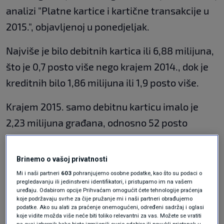
analizi "Platne kartice i kartične transakcije u
2015.", objavljenoj u ponedjeljak.
Najviše je bilo debitnih kartica ili 6,88 milijuna,
što je 0,7 posto više nego krajem 2014., dok je
kreditnih bilo 1,86 milijuna ili 1,9 posto više.
Krajem 2015. samo debitnu karticu imalo je
2,23 milijuna građana, odnosno 52 posto
stanovništva RH, dok je kreditnu platnu karticu
imalo njih 1,12 milijuna ili 26 posto ukupnog
Brinemo o vašoj privatnosti
stanovništva.
Mi i naši partneri
603
pohranjujemo osobne podatke, kao što su podaci o
pregledavanju ili jedinstveni identifikatori, i pristupamo im na vašem
uređaju. Odabirom opcije Prihvaćam omogućit ćete tehnologije praćenja
Tako je po stanovniku u RH u 2015. bilo 1,94
koje podržavaju svrhe za čije pružanje mi i naši partneri obrađujemo
podatke. Ako su alati za praćenje onemogućeni, određeni sadržaj i oglasi
platnih kartica, 1,52 debitnih kartica te 0,42
koje vidite možda više neće biti toliko relevantni za vas. Možete se vratiti