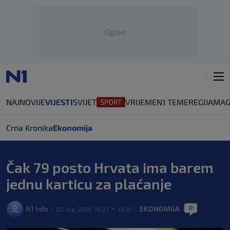
Oglas
NAJNOVIJE
VIJESTI
SVIJET
VRIJEME
N1 TEME
REGIJA
MAG
Crna Kronika
Ekonomija
Čak 79 posto Hrvata ima barem
jednu karticu za plaćanje
0
N1 Info
EKONOMIJA
25. srp. 2016. 19:27
19:31
|
>
|
|