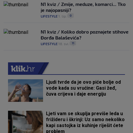
N1 kviz / Zmije, meduze, komarci... Tko
je najopasniji?
0
LIFESTYLE
1. lip.
|
|
N1 kviz / Koliko dobro poznajete stihove
Đorđa Balaševića?
11
LIFESTYLE
18. svi.
|
|
Ljudi tvrde da je ovo piće bolje od
vode kada su vrućine: Gasi žeđ,
čuva crijeva i daje energiju
Ljeti vam se skuplja previše leda u
frižideru i škrinji: Uz samo nekoliko
kapi sastojka iz kuhinje riješit ćete
problem