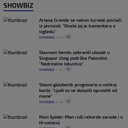
SHOWBIZ
Ariana Grande se nakon turneje povlači
iz javnosti: "Dosta joj je komentara o
izgledu"
0
SHOWBIZ
4. kol.
|
|
Slavnom bendu zabranili ulazak u
Singapur zbog podrške Palestini:
"Nadrealno iskustvo"
0
SHOWBIZ
3. kol.
|
|
Slavni glazbenik progovorio o velikoj
borbi: "Ljudi su se dolazili oprostiti od
mene"
0
SHOWBIZ
3. kol.
|
|
Novi Spider-Man ruši rekorde zarade i u
Hrvatskoj
0