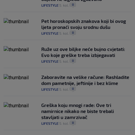
0
LIFESTYLE
5. kol.
|
|
Pet horoskopskih znakova koji bi ovog
ljeta pronaći svoju srodnu dušu
0
LIFESTYLE
5. kol.
|
|
Ruže uz ove biljke neće bujno cvjetati:
Evo koje greške treba izbjegavati
0
LIFESTYLE
5. kol.
|
|
Zaboravite na velike račune: Rashladite
dom pametnije, jeftinije i bez klime
0
LIFESTYLE
5. kol.
|
|
Greška koju mnogi rade: Ove tri
namirnice nikako ne biste trebali
stavljati u zamrzivač
0
LIFESTYLE
5. kol.
|
|