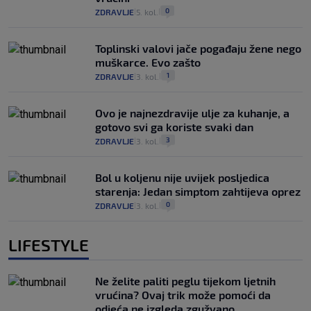
0
ZDRAVLJE
5. kol.
|
|
Toplinski valovi jače pogađaju žene nego
muškarce. Evo zašto
1
ZDRAVLJE
3. kol.
|
|
Ovo je najnezdravije ulje za kuhanje, a
gotovo svi ga koriste svaki dan
3
ZDRAVLJE
3. kol.
|
|
Bol u koljenu nije uvijek posljedica
starenja: Jedan simptom zahtijeva oprez
0
ZDRAVLJE
3. kol.
|
|
LIFESTYLE
Ne želite paliti peglu tijekom ljetnih
vrućina? Ovaj trik može pomoći da
odjeća ne izgleda zgužvano