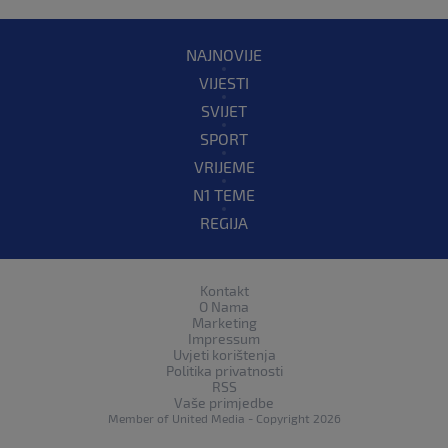
NAJNOVIJE
VIJESTI
SVIJET
SPORT
VRIJEME
N1 TEME
REGIJA
Kontakt
O Nama
Marketing
Impressum
Uvjeti korištenja
Politika privatnosti
RSS
Vaše primjedbe
Member of
United Media
- Copyright 2026