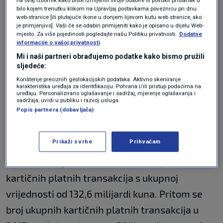
na ovaj izbornik kako biste izmijenili svoje odabire ili povukli pristanak u
kreditnih platnih kartica.
bilo kojem trenutku klikom na Upravljaj postavkama poveznicu pri dnu
web-stranice [ili plutajuće ikone u donjem lijevom kutu web stranice, ako
Od ukupnog broja imatelja platnih kartica
je primjenjivo]. Vaši će se odabiri primijeniti kako je opisano u dijelu Web-
mjesto. Za više pojedinosti pogledajte našu Politiku privatnosti.
Dodatne
potrošača, 63 posto njih imalo je platne kartice
informacije o vašoj privatnosti
Mi i naši partneri obrađujemo podatke kako bismo pružili
izdane samo od jednog izdavatelja, 27 posto od
sljedeće:
dva izdavatelja, a 10 posto od tri ili više
Korištenje preciznih geolokacijskih podataka. Aktivno skeniranje
karakteristika uređaja za identifikaciju. Pohrana i/ili pristup podacima na
izdavatelja.
uređaju. Personalizirano oglašavanje i sadržaj, mjerenje oglašavanja i
sadržaja, uvidi u publiku i razvoj usluga.
Popis partnera (dobavljača)
U 2015. evidentirano je 26 kreditnih institucija i
2 institucije za elektronički novac koje u
Prikaži svrhe
Prihvaćam
Hrvatskoj izdaju platne kartice, a njihovi su
korisnici ukupno izvršili 366,22 milijuna
kartičnih platnih transakcija s ukupnoj
vrijednosti od 132,6 milijardi kuna. Pritom se
broj ukupnih kartičnih platnih transakcija u