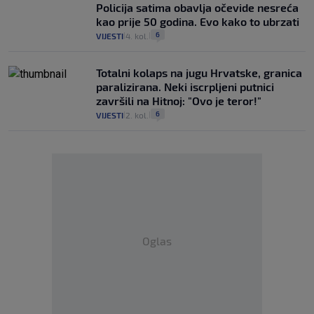
Policija satima obavlja očevide nesreća
kao prije 50 godina. Evo kako to ubrzati
6
VIJESTI
4. kol.
|
|
Totalni kolaps na jugu Hrvatske, granica
paralizirana. Neki iscrpljeni putnici
završili na Hitnoj: "Ovo je teror!"
6
VIJESTI
2. kol.
|
|
Oglas