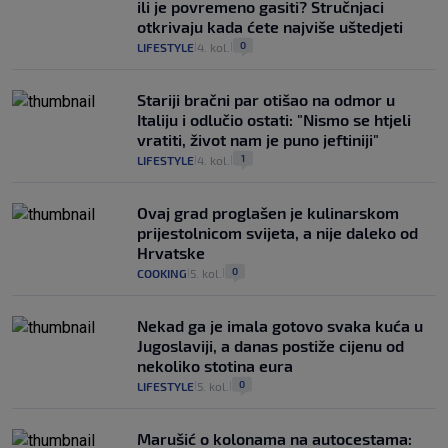
ili je povremeno gasiti? Stručnjaci
otkrivaju kada ćete najviše uštedjeti
0
LIFESTYLE
4. kol.
|
|
Stariji bračni par otišao na odmor u
Italiju i odlučio ostati: "Nismo se htjeli
vratiti, život nam je puno jeftiniji"
1
LIFESTYLE
4. kol.
|
|
Ovaj grad proglašen je kulinarskom
prijestolnicom svijeta, a nije daleko od
Hrvatske
0
COOKING
5. kol.
|
|
Nekad ga je imala gotovo svaka kuća u
Jugoslaviji, a danas postiže cijenu od
nekoliko stotina eura
0
LIFESTYLE
5. kol.
|
|
Marušić o kolonama na autocestama: