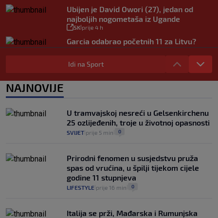
Ubijen je David Owori (27), jedan od
najboljih nogometaša iz Ugande
SK
prije 4 h
|
Garcia odabrao početnih 11 za Litvu?
Livaja se čini se vraća na klupu
SK
prije 9 h
|
Idi na Sport
Njemački kroničar govorio o Vuškoviću:
Ima samo jednu manu
NAJNOVIJE
SK
prije 7 h
|
U tramvajskoj nesreći u Gelsenkirchenu
25 ozlijeđenih, troje u životnoj opasnosti
0
SVIJET
prije 5 min
|
|
Prirodni fenomen u susjedstvu pruža
spas od vrućina, u špilji tijekom cijele
godine 11 stupnjeva
0
LIFESTYLE
prije 16 min
|
|
Italija se prži, Mađarska i Rumunjska