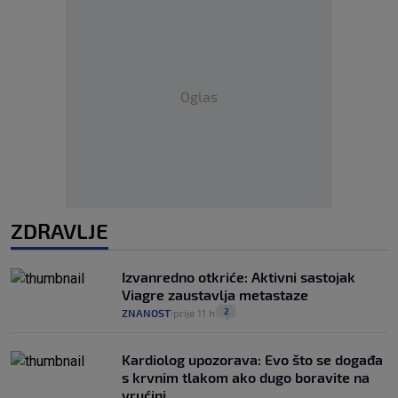
Oglas
ZDRAVLJE
Izvanredno otkriće: Aktivni sastojak
Viagre zaustavlja metastaze
2
ZNANOST
prije 11 h
|
|
Kardiolog upozorava: Evo što se događa
s krvnim tlakom ako dugo boravite na
vrućini