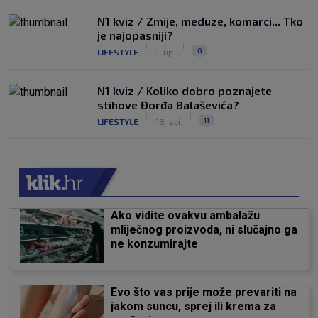
N1 kviz / Zmije, meduze, komarci... Tko
je najopasniji?
|
|
0
LIFESTYLE
1. lip.
N1 kviz / Koliko dobro poznajete
stihove Đorđa Balaševića?
|
|
11
LIFESTYLE
18. svi.
Ako vidite ovakvu ambalažu
mliječnog proizvoda, ni slučajno ga
ne konzumirajte
Evo što vas prije može prevariti na
jakom suncu, sprej ili krema za