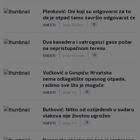
Plenković: Oni koji su odgovorni za to
da je otpad tamo završio odgovarat će
|
|
0
VIJESTI
prije 25 min
Dva kanadera i vatrogasci gase požar
na nepristupačnom terenu
|
|
0
VIJESTI
prije 40 min
Vučković o Gospiću: Hrvatska
nema odlagalište opasnog otpada,
radimo sve što je moguće
|
|
0
VIJESTI
prije 1 h
Butković: Nitko od ozlijeđenih u sudaru
vlakova nije životno ugrožen
|
|
0
VIJESTI
prije 1 h
Napravite pljeskavice kao iz restorana: