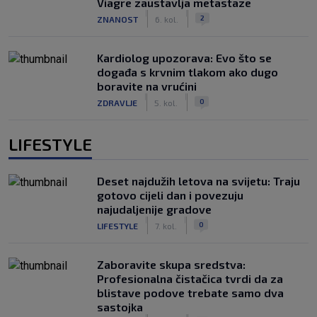
Viagre zaustavlja metastaze
|
|
2
ZNANOST
6. kol.
Kardiolog upozorava: Evo što se
događa s krvnim tlakom ako dugo
boravite na vrućini
|
|
0
ZDRAVLJE
5. kol.
LIFESTYLE
Deset najdužih letova na svijetu: Traju
gotovo cijeli dan i povezuju
najudaljenije gradove
|
|
0
LIFESTYLE
7. kol.
Zaboravite skupa sredstva:
Profesionalna čistačica tvrdi da za
blistave podove trebate samo dva
sastojka