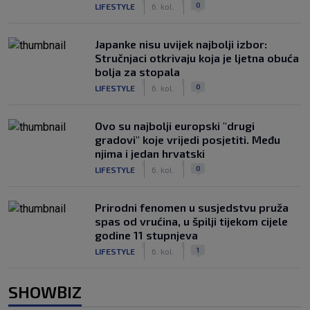
|
|
0
LIFESTYLE
6. kol.
Japanke nisu uvijek najbolji izbor:
Stručnjaci otkrivaju koja je ljetna obuća
bolja za stopala
|
|
0
LIFESTYLE
6. kol.
Ovo su najbolji europski "drugi
gradovi" koje vrijedi posjetiti. Među
njima i jedan hrvatski
|
|
0
LIFESTYLE
6. kol.
Prirodni fenomen u susjedstvu pruža
spas od vrućina, u špilji tijekom cijele
godine 11 stupnjeva
|
|
1
LIFESTYLE
6. kol.
SHOWBIZ