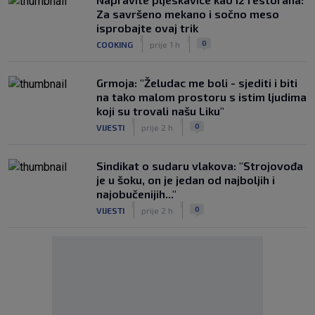
Za savršeno mekano i sočno meso
isprobajte ovaj trik
|
|
0
COOKING
prije 1 h
Grmoja: "Želudac me boli - sjediti i biti
na tako malom prostoru s istim ljudima
koji su trovali našu Liku"
|
|
0
VIJESTI
prije 2 h
Sindikat o sudaru vlakova: "Strojovođa
je u šoku, on je jedan od najboljih i
najobučenijih..."
|
|
0
VIJESTI
prije 2 h