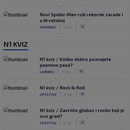
Novi Spider-Man ruši rekorde zarade i
u Hrvatskoj
|
|
0
SHOWBIZ
3. kol.
N1 KVIZ
N1 kviz / Koliko dobro poznajete
pasmine pasa?
|
|
0
LJUBIMCI
13. lip.
N1 kviz / Rock & Roll
|
|
0
LIFESTYLE
8. lip.
N1 kviz / Zavrtite globus i recite koji je
ovo grad?
|
|
0
LIFESTYLE
2. lip.