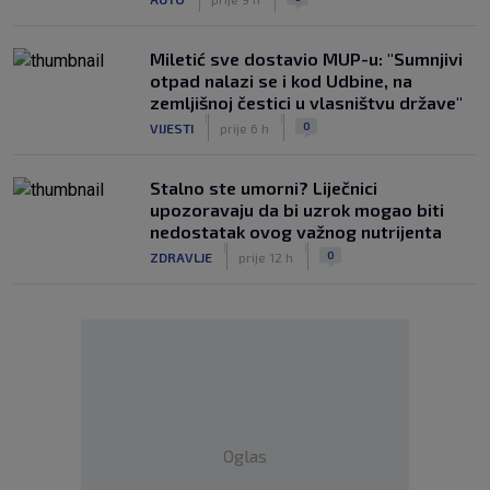
Miletić sve dostavio MUP-u: "Sumnjivi
otpad nalazi se i kod Udbine, na
zemljišnoj čestici u vlasništvu države"
|
|
0
VIJESTI
prije 6 h
Stalno ste umorni? Liječnici
upozoravaju da bi uzrok mogao biti
nedostatak ovog važnog nutrijenta
|
|
0
ZDRAVLJE
prije 12 h
Oglas