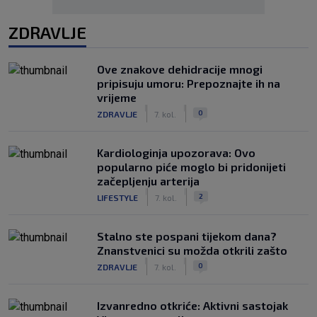
ZDRAVLJE
Ove znakove dehidracije mnogi
pripisuju umoru: Prepoznajte ih na
vrijeme
|
|
0
ZDRAVLJE
7. kol.
Kardiologinja upozorava: Ovo
popularno piće moglo bi pridonijeti
začepljenju arterija
|
|
2
LIFESTYLE
7. kol.
Stalno ste pospani tijekom dana?
Znanstvenici su možda otkrili zašto
|
|
0
ZDRAVLJE
7. kol.
Izvanredno otkriće: Aktivni sastojak