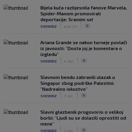
Bijela kuća razbjesnila fanove Marvela,
Spider-Manom promovirali
deportacije: Sramim se!
|
|
0
SHOWBIZ
prije 2 h
Ariana Grande se nakon turneje povlači
iz javnosti: "Dosta joj je komentara o
izgledu"
|
|
0
SHOWBIZ
4. kol.
Slavnom bendu zabranili ulazak u
Singapur zbog podrške Palestini:
"Nadrealno iskustvo"
|
|
0
SHOWBIZ
3. kol.
Slavni glazbenik progovorio o velikoj
borbi: "Ljudi su se dolazili oprostiti od
mene"
|
|
0
SHOWBIZ
3. kol.