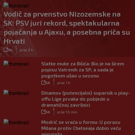
Vodič za prvenstvo Nizozemske na
SK: PSV juri rekord, spektakularna
pojačanja u Ajaxu, a posebna priča su
Hrvati
|
SK
prije 2 h
Slatke muke za Bilića: Bio je na širem
popisu Vatrenih za SP, a sada je
pogotkom ušao u sezonu
|
SK
prije 1 h
Dinamov (potencijalni) suparnik u play-
offu Lige prvaka do pobjede u
dramatičnoj završnici
|
SK
prije 55 min
Modrić se vraća u formu: U porazu
Milana protiv Chelseaja dobio veću
minutažu