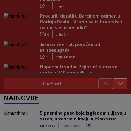
|
SK
prije 3 h
Procurili detalji u Barcinom otimanju
Rodrija Realu: "Vratio se iz Hrvatske i
ovime sve iznenadio"
|
SK
prije 2 h
Jakirovićev Hull poražen od
bundesligaša
|
SK
prije 46 min
Napadnuti sudac Pejin već sutra se
vraća u VAR sobu HNL-a
|
SK
prije 2 h
Idi na Sport
VIDEO / Martin dominantan u sprintu,
Marquez neprepoznatljiv!
NAJNOVIJE
|
SK
prije 1 h
VIDEO / Inter bez Sučića u sastavu
5 pasmina pasa koje izgledom ulijevaju
poveo protiv Juventusa
strah, a zapravo imaju nježno srce
|
|
|
SK
prije 5 h
0
LJUBIMCI
prije 2 min