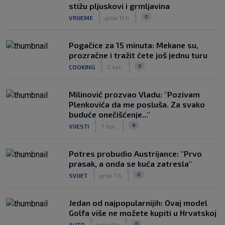
stižu pljuskovi i grmljavina
|
|
0
VRIJEME
prije 11 h
Pogačice za 15 minuta: Mekane su,
prozračne i tražit ćete još jednu turu
|
|
0
COOKING
7. kol.
Milinović prozvao Vladu: "Pozivam
Plenkovića da me posluša. Za svako
buduće onečišćenje..."
|
|
9
VIJESTI
7. kol.
Potres probudio Austrijance: "Prvo
prasak, a onda se kuća zatresla"
|
|
0
SVIJET
prije 7 h
Jedan od najpopularnijih: Ovaj model
Golfa više ne možete kupiti u Hrvatskoj
|
|
0
AUTO
prije 9 h