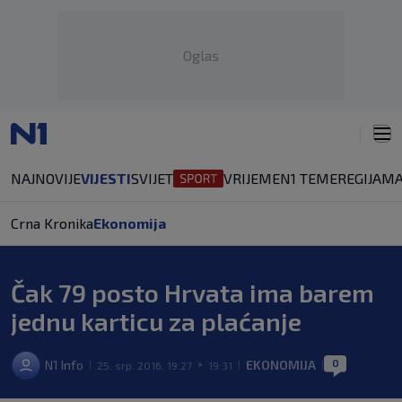
Oglas
NAJNOVIJE
VIJESTI
SVIJET
VRIJEME
N1 TEME
REGIJA
MA
Crna Kronika
Ekonomija
Čak 79 posto Hrvata ima barem
jednu karticu za plaćanje
0
N1 Info
EKONOMIJA
25. srp. 2016. 19:27
19:31
|
>
|
|