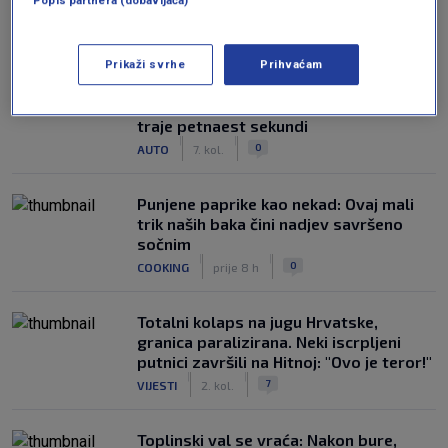
Popis partnera (dobavljača)
NAJČITANIJE
Prikaži svrhe
Prihvaćam
Auto koji stoji na suncu ne hladi se
najbrže klimom, nego postupkom koji
traje petnaest sekundi
|
|
0
AUTO
7. kol.
Punjene paprike kao nekad: Ovaj mali
trik naših baka čini nadjev savršeno
sočnim
|
|
0
COOKING
prije 8 h
Totalni kolaps na jugu Hrvatske,
granica paralizirana. Neki iscrpljeni
putnici završili na Hitnoj: "Ovo je teror!"
|
|
7
VIJESTI
2. kol.
Toplinski val se vraća: Nakon bure,