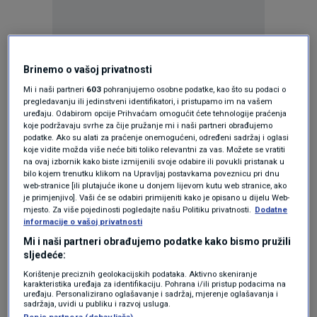
Oglas
Brinemo o vašoj privatnosti
Mi i naši partneri
603
pohranjujemo osobne podatke, kao što su podaci o
pregledavanju ili jedinstveni identifikatori, i pristupamo im na vašem
uređaju. Odabirom opcije Prihvaćam omogućit ćete tehnologije praćenja
koje podržavaju svrhe za čije pružanje mi i naši partneri obrađujemo
podatke. Ako su alati za praćenje onemogućeni, određeni sadržaj i oglasi
koje vidite možda više neće biti toliko relevantni za vas. Možete se vratiti
na ovaj izbornik kako biste izmijenili svoje odabire ili povukli pristanak u
bilo kojem trenutku klikom na Upravljaj postavkama poveznicu pri dnu
web-stranice [ili plutajuće ikone u donjem lijevom kutu web stranice, ako
je primjenjivo]. Vaši će se odabiri primijeniti kako je opisano u dijelu Web-
mjesto. Za više pojedinosti pogledajte našu Politiku privatnosti.
Dodatne
informacije o vašoj privatnosti
Oglas
Mi i naši partneri obrađujemo podatke kako bismo pružili
sljedeće:
Korištenje preciznih geolokacijskih podataka. Aktivno skeniranje
karakteristika uređaja za identifikaciju. Pohrana i/ili pristup podacima na
uređaju. Personalizirano oglašavanje i sadržaj, mjerenje oglašavanja i
sadržaja, uvidi u publiku i razvoj usluga.