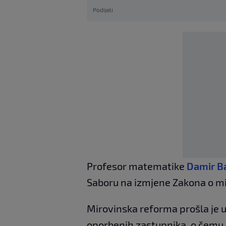
Podijeli
Profesor matematike
Damir B
Saboru na izmjene Zakona o m
Mirovinska reforma prošla je u
oporbenih zastupnika, o čemu sm