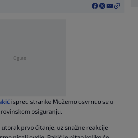
Oglas
akić
ispred stranke Možemo osvrnuo se u
irovinskom osiguranju.
 utorak prvo čitanje, uz snažne reakcije
o pisali ovdje. Bakić je pitao koliko će