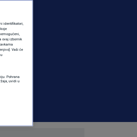
identifikatori,
 koje
 onemogućeni,
a ovaj izbornik
ostavkama
njivo]. Vaši će
ku
ciju. Pohrana
žaja, uvidi u