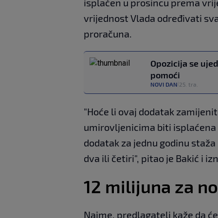
isplaćen u prosincu prema vrij
vrijednost Vlada određivati sv
proračuna.
Opozicija se ujed
pomoći
NOVI DAN
25. tra.
|
"Hoće li ovaj dodatak zamijeniti
umirovljenicima biti isplaćena i
dodatak za jednu godinu staža u 
dva ili četiri", pitao je Bakić i 
12 milijuna za n
Naime, predlagatelj kaže da će