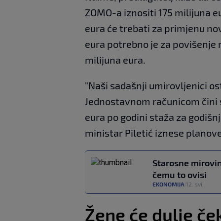
ZOMO-a iznositi 175 milijuna e
eura će trebati za primjenu nov
eura potrebno je za povišenje 
milijuna eura.
"Naši sadašnji umirovljenici os
Jednostavnom računicom čini s
eura po godini staža za godišnj
ministar Piletić iznese planove
Starosne mirovin
čemu to ovisi
EKONOMIJA
12. svi.
|
Žene će dulje če