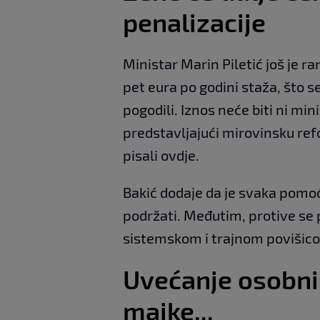
penalizacije
Ministar Marin Piletić još je ran
pet eura po godini staža, što s
pogodili. Iznos neće biti ni min
predstavljajući mirovinsku re
pisali ovdje.
Bakić dodaje da je svaka pomoć
podržati. Međutim, protive se 
sistemskom i trajnom povišic
Uvećanje osobni
majke...