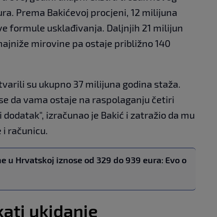
ura. Prema Bakićevoj procjeni, 12 milijuna
e formule usklađivanja. Daljnjih 21 milijun
najniže mirovine pa ostaje približno 140
tvarili su ukupno 37 milijuna godina staža.
e da vama ostaje na raspolaganju četiri
i dodatak", izračunao je Bakić i zatražio da mu
 i računicu.
e u Hrvatskoj iznose od 329 do 939 eura: Evo o
kati ukidanje