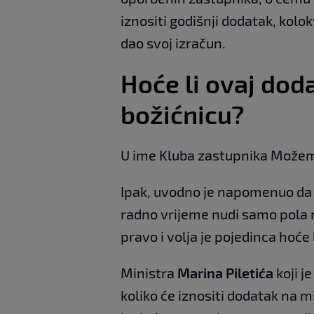
iznositi godišnji dodatak, kolo
dao svoj izračun.
Hoće li ovaj dod
božićnicu?
U ime Kluba zastupnika Možem
Ipak, uvodno je napomenuo da
radno vrijeme nudi samo pola m
pravo i volja je pojedinca hoće l
Ministra
Marina Piletića
koji j
koliko će iznositi dodatak na 