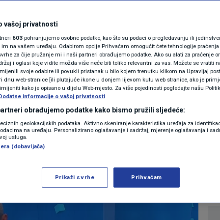
MAGAZIN
matika trinaeste
N1 KOMENTAR
 vašoj privatnosti
rtneri
603
pohranjujemo osobne podatke, kao što su podaci o pregledavanju ili jedinstveni 
ri eura po godini
KOLUMNE
o im na vašem uređaju. Odabirom opcije Prihvaćam omogućit ćete tehnologije praćenja
vrhe za čije pružanje mi i naši partneri obrađujemo podatke. Ako su alati za praćenje
žaj i oglasi koje vidite možda više neće biti toliko relevantni za vas. Možete se vratiti n
N1(DIS)INFO
zmijenili svoje odabire ili povukli pristanak u bilo kojem trenutku klikom na Upravljaj p
i dnu web-stranice [ili plutajuće ikone u donjem lijevom kutu web stranice, ako je primje
KLIMATSKE PROMJENE
rimijeniti kako je opisano u dijelu Web-mjesto. Za više pojedinosti pogledajte našu Politi
Dodatne informacije o vašoj privatnosti
0
EKONOMIJA
komentara
|
FOTO
 partneri obrađujemo podatke kako bismo pružili sljedeće:
reciznih geolokacijskih podataka. Aktivno skeniranje karakteristika uređaja za identifika
p podacima na uređaju. Personalizirano oglašavanje i sadržaj, mjerenje oglašavanja i sadr
VIDEO
Više
zvoj usluga.
era (dobavljača)
Prikaži svrhe
Prihvaćam