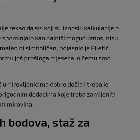
ije rekao da svi koji su iznosili kalkulacije o
e spominjalo kao najniži mogući iznos, nisu
imalan ni simboličan, pojasnio je Piletić
formu još prošloga mjeseca, o čemu smo
 umirovljenicima dobro došla i treba je
prigodnim dodacima koje treba zamijeniti
om mirovina.
h bodova, staž za