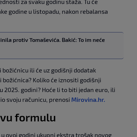
ednosti za svaku godinu staža. Tu će
ake godine u listopadu, nakon rebalansa
inila protiv Tomaševića. Bakić: To im neće
 božićnicu ili će uz godišnji dodatak
 božićnica? Koliko će iznositi godišnji
2025. godini? Hoće li to biti jedan euro, ili
iznio svoju računicu, prenosi
Mirovina.hr.
ovu formulu
 u ovoj godini ukupni ekstra trošak novog