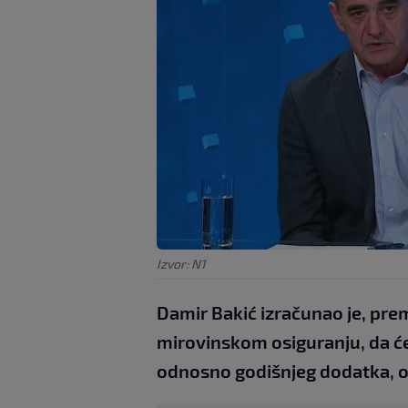
Izvor: N1
Damir Bakić izračunao je, pr
mirovinskom osiguranju, da će 
odnosno godišnjeg dodatka, ost