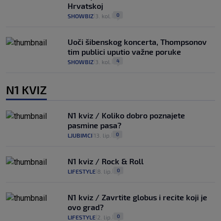
Hrvatskoj
0
SHOWBIZ
3. kol.
|
|
Uoči šibenskog koncerta, Thompsonov
tim publici uputio važne poruke
4
SHOWBIZ
3. kol.
|
|
N1 KVIZ
N1 kviz / Koliko dobro poznajete
pasmine pasa?
0
LJUBIMCI
13. lip.
|
|
N1 kviz / Rock & Roll
0
LIFESTYLE
8. lip.
|
|
N1 kviz / Zavrtite globus i recite koji je
ovo grad?
0
LIFESTYLE
2. lip.
|
|