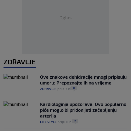
Oglas
ZDRAVLJE
Ove znakove dehidracije mnogi pripisuju
umoru: Prepoznajte ih na vrijeme
0
ZDRAVLJE
prije 3 h
|
|
Kardiologinja upozorava: Ovo popularno
piće moglo bi pridonijeti začepljenju
arterija
2
LIFESTYLE
prije 11 h
|
|