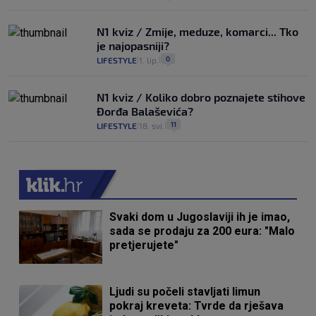
N1 kviz / Zmije, meduze, komarci... Tko
je najopasniji?
0
LIFESTYLE
1. lip.
|
|
N1 kviz / Koliko dobro poznajete stihove
Đorđa Balaševića?
11
LIFESTYLE
18. svi.
|
|
Svaki dom u Jugoslaviji ih je imao,
sada se prodaju za 200 eura: "Malo
pretjerujete"
Ljudi su počeli stavljati limun
pokraj kreveta: Tvrde da rješava