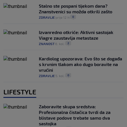
Stalno ste pospani tijekom dana?
Znanstvenici su možda otkrili zašto
0
ZDRAVLJE
prije 12 h
|
|
Izvanredno otkriće: Aktivni sastojak
Viagre zaustavlja metastaze
2
ZNANOST
6. kol.
|
|
Kardiolog upozorava: Evo što se događa
s krvnim tlakom ako dugo boravite na
vrućini
0
ZDRAVLJE
5. kol.
|
|
LIFESTYLE
Zaboravite skupa sredstva:
Profesionalna čistačica tvrdi da za
blistave podove trebate samo dva
sastojka