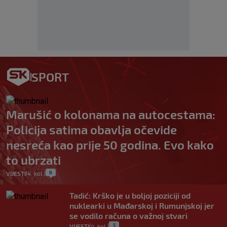
SPORT
Marušić o kolonama na autocestama:
Policija satima obavlja očevide
nesreća kao prije 50 godina. Evo kako
to ubrzati
6
VIJESTI
4. kol.
|
|
Tadić: Krško je u boljoj poziciji od
nuklearki u Mađarskoj i Rumunjskoj jer
se vodilo računa o važnoj stvari
5
VIJESTI
4. kol.
|
|