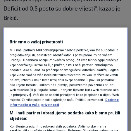
Deficit od 0,5 posto su dobre vijesti", kazao je
Brkić.
"Treba dodati zbog čega se, između ostalih
Brinemo o vašoj privatnosti
stvari, to događa: priljev sredstava iz EU je
Mi i naši partneri
603
pohranjujemo osobne podatke, kao što su podaci o
visok i dobro je da je visok jer nam dobro dođe,
pregledavanju ili jedinstveni identifikatori, i pristupamo im na vašem
uređaju. Odabirom opcije Prihvaćam omogućit ćete tehnologije praćenja
a istodobno pokazuje i nešto drugo - da se
koje podržavaju svrhe za čije pružanje mi i naši partneri obrađujemo
podatke. Ako su alati za praćenje onemogućeni, određeni sadržaj i oglasi
nažalost nalazimo na dnu ljestvice razvijenosti
koje vidite možda više neće biti toliko relevantni za vas. Možete se vratiti
na ovaj izbornik kako biste izmijenili svoje odabire ili povukli pristanak u
u Eurozoni. Inflacija je problem, ali imate i neke
bilo kojem trenutku klikom na Upravljaj postavkama poveznicu pri dnu
web-stranice [ili plutajuće ikone u donjem lijevom kutu web stranice, ako
dobitnike u inflaciji. To su u ovom slučaju svi
je primjenjivo]. Vaši će se odabiri primijeniti kako je opisano u dijelu Web-
mjesto. Za više pojedinosti pogledajte našu Politiku privatnosti.
Dodatne
dužnici koji imaju fiksnu kamatu", dodao je.
informacije o vašoj privatnosti
Mi i naši partneri obrađujemo podatke kako bismo pružili
sljedeće:
Prije sedam godina je udio javnog duga u BDP-u
Korištenje preciznih geolokacijskih podataka. Aktivno skeniranje
bio preko 80 post, a sada je to ipak 60 posto. To
karakteristika uređaja za identifikaciju. Pohrana i/ili pristup podacima na