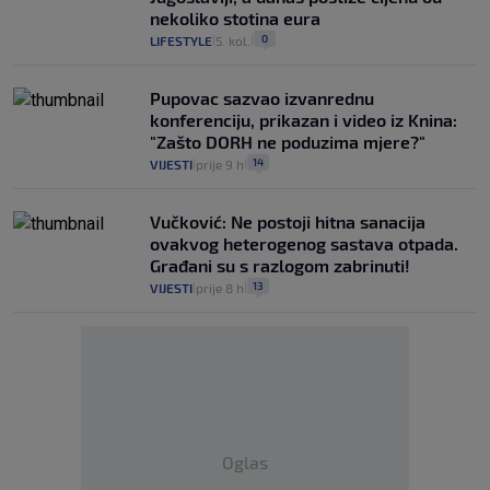
nekoliko stotina eura
0
LIFESTYLE
5. kol.
|
|
Pupovac sazvao izvanrednu
konferenciju, prikazan i video iz Knina:
"Zašto DORH ne poduzima mjere?"
14
VIJESTI
prije 9 h
|
|
Vučković: Ne postoji hitna sanacija
ovakvog heterogenog sastava otpada.
Građani su s razlogom zabrinuti!
13
VIJESTI
prije 8 h
|
|
Oglas