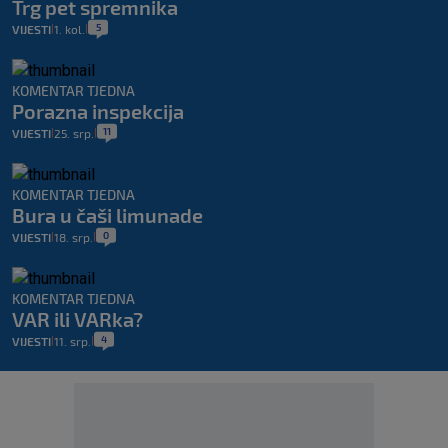
Trg pet spremnika
5
VIJESTI
1. kol.
|
|
KOMENTAR TJEDNA
Porazna inspekcija
11
VIJESTI
25. srp.
|
|
KOMENTAR TJEDNA
Bura u čaši limunade
0
VIJESTI
18. srp.
|
|
KOMENTAR TJEDNA
VAR ili VARka?
4
VIJESTI
11. srp.
|
|