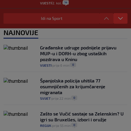
14
VIJESTI
2. kol.
|
|
"Kći je otišla na more, a zaboravila
zdravstvenu iskaznicu". Kakva su prava
Idi na Sport
pacijenata izvan mjesta prebivališta?
1
VIJESTI
1. kol.
NAJNOVIJE
|
|
Kako spriječiti nasilje? "Tako da glavni
junaci naših priča budu oni koji pomažu,
Građanske udruge podnijele prijavu
a ne oni koji su pobijedili nekoga"
MUP-u i DORH-u zbog ustaških
2
VIJESTI
30. srp.
|
|
pozdrava u Kninu
0
VIJESTI
prije 6 min
|
|
Španjolska policija uhitila 77
osumnjičenih za krijumčarenje
migranata
0
SVIJET
prije 22 min
|
|
Zašto se Vučić sastaje sa Zelenskim? U
igri su Bruxelles, izbori i oružje
0
REGIJA
prije 55 min
|
|