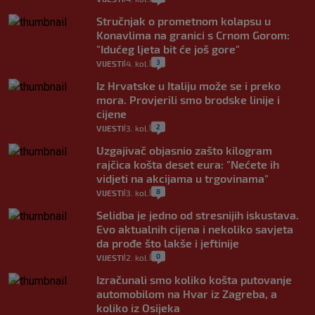
Stručnjak o prometnom kolapsu u
Konavlima na granici s Crnom Gorom:
"Idućeg ljeta bit će još gore"
3
VIJESTI
4. kol.
|
|
Iz Hrvatske u Italiju može se i preko
mora. Provjerili smo brodske linije i
cijene
2
VIJESTI
3. kol.
|
|
Uzgajivač objasnio zašto kilogram
rajčica košta deset eura: "Nećete ih
vidjeti na akcijama u trgovinama"
8
VIJESTI
3. kol.
|
|
Selidba je jedno od stresnijih iskustava.
Evo aktualnih cijena i nekoliko savjeta
da prođe što lakše i jeftinije
0
VIJESTI
2. kol.
|
|
Izračunali smo koliko košta putovanje
automobilom na Hvar iz Zagreba, a
koliko iz Osijeka