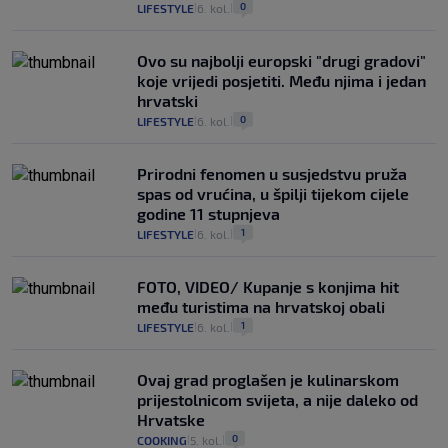
0
LIFESTYLE
6. kol.
|
|
Ovo su najbolji europski "drugi gradovi"
koje vrijedi posjetiti. Među njima i jedan
hrvatski
0
LIFESTYLE
6. kol.
|
|
Prirodni fenomen u susjedstvu pruža
spas od vrućina, u špilji tijekom cijele
godine 11 stupnjeva
1
LIFESTYLE
6. kol.
|
|
FOTO, VIDEO/ Kupanje s konjima hit
među turistima na hrvatskoj obali
1
LIFESTYLE
6. kol.
|
|
Ovaj grad proglašen je kulinarskom
prijestolnicom svijeta, a nije daleko od
Hrvatske
0
COOKING
5. kol.
|
|