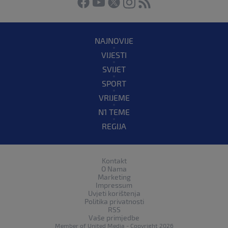
NAJNOVIJE
VIJESTI
SVIJET
SPORT
VRIJEME
N1 TEME
REGIJA
Kontakt
O Nama
Marketing
Impressum
Uvjeti korištenja
Politika privatnosti
RSS
Vaše primjedbe
Member of
United Media
- Copyright 2026