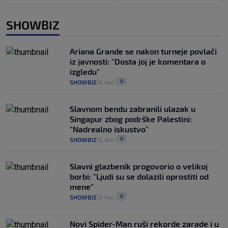
SHOWBIZ
Ariana Grande se nakon turneje povlači
iz javnosti: "Dosta joj je komentara o
izgledu"
0
SHOWBIZ
4. kol.
|
|
Slavnom bendu zabranili ulazak u
Singapur zbog podrške Palestini:
"Nadrealno iskustvo"
0
SHOWBIZ
3. kol.
|
|
Slavni glazbenik progovorio o velikoj
borbi: "Ljudi su se dolazili oprostiti od
mene"
0
SHOWBIZ
3. kol.
|
|
Novi Spider-Man ruši rekorde zarade i u