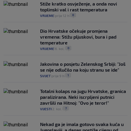
Stiže kratko osvježenje, a onda novi
toplinski val i rast temperatura
0
VRIJEME
prije 12 h
|
|
Dio Hrvatske očekuje promjena
vremena: Stižu pljuskovi, bura i pad
temperature
0
VRIJEME
6. kol.
|
|
Jakovina o posjetu Zelenskog Srbiji: "Još
se nije odlučilo na koju stranu se ide"
1
SVIJET
prije 9 h
|
|
Totalni kolaps na jugu Hrvatske, granica
paralizirana. Neki iscrpljeni putnici
završili na Hitnoj: "Ovo je teror!"
7
VIJESTI
2. kol.
|
|
Nekad ga je imala gotovo svaka kuća u
Jugoslaviji, a danas postiže cijenu od