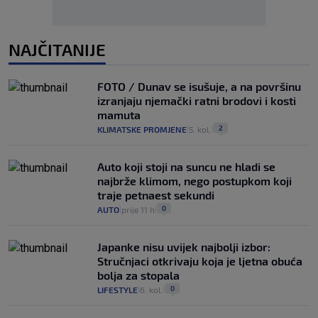
NAJČITANIJE
FOTO / Dunav se isušuje, a na površinu
izranjaju njemački ratni brodovi i kosti
mamuta
2
KLIMATSKE PROMJENE
5. kol.
|
|
Auto koji stoji na suncu ne hladi se
najbrže klimom, nego postupkom koji
traje petnaest sekundi
0
AUTO
prije 11 h
|
|
Japanke nisu uvijek najbolji izbor:
Stručnjaci otkrivaju koja je ljetna obuća
bolja za stopala
0
LIFESTYLE
6. kol.
|
|