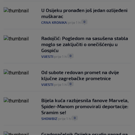
U Osijeku pronađen još jedan ozlijeđeni
muškarac
0
CRNA KRONIKA
prije 1 h
|
|
Radojčić: Pogledom na sasušena stabla
moglo se zaključiti o onečišćenju u
Gospiću
0
VIJESTI
prije 1 h
|
|
Od subote redovan promet na dvije
ključne zagrebačke prometnice
0
VIJESTI
prije 1 h
|
|
Bijela kuća razbjesnila fanove Marvela,
Spider-Manom promovirali deportacije:
Sramim se!
0
SHOWBIZ
prije 1 h
|
|
Gradonačelnik Osijeka osudio napad na