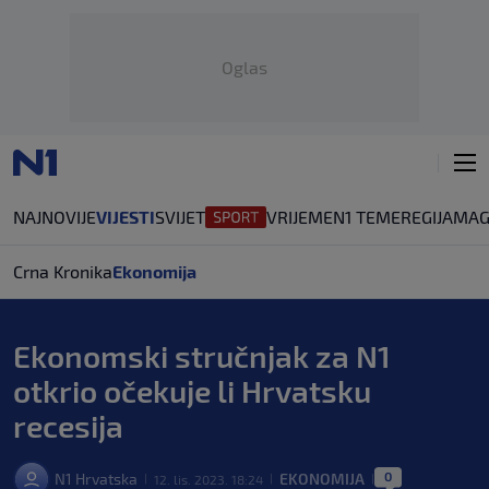
Oglas
NAJNOVIJE
VIJESTI
SVIJET
VRIJEME
N1 TEME
REGIJA
MAG
Crna Kronika
Ekonomija
Ekonomski stručnjak za N1
otkrio očekuje li Hrvatsku
recesija
0
N1 Hrvatska
EKONOMIJA
12. lis. 2023. 18:24
|
|
|