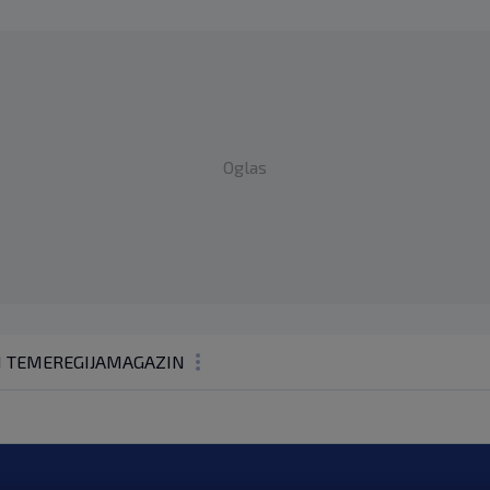
Oglas
1 TEME
REGIJA
MAGAZIN
N1 KOMENTAR
KOLUMNE