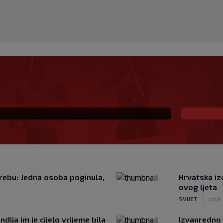
 Vatrene, opet je
naikos!
ebu: Jedna osoba poginula,
Hrvatska izo
ovog ljeta
|
SVIJET
prije
dija im je cijelo vrijeme bila
Izvanredno 