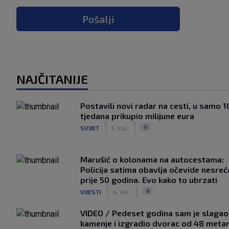
Pošalji
NAJČITANIJE
Postavili novi radar na cesti, u samo 1
tjedana prikupio milijune eura
|
|
0
SVIJET
5. kol.
Marušić o kolonama na autocestama:
Policija satima obavlja očevide nesreć
prije 50 godina. Evo kako to ubrzati
|
|
6
VIJESTI
4. kol.
VIDEO / Pedeset godina sam je slagao
kamenje i izgradio dvorac od 48 metar