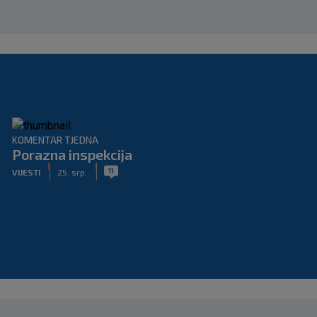
KOMENTAR TJEDNA
Porazna inspekcija
|
|
11
VIJESTI
25. srp.