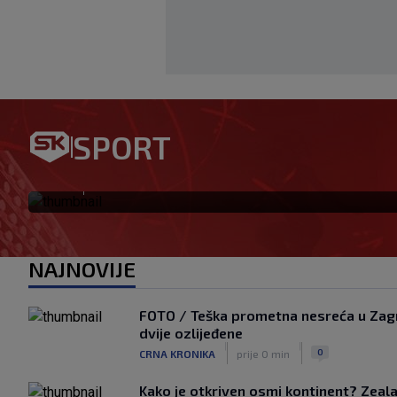
Jagušić u misiji ulaska među
SPORT
postigao pogodak za Panathi
|
SK
prije 1 h
NAJNOVIJE
FOTO / Teška prometna nesreća u Zagr
dvije ozlijeđene
|
|
0
CRNA KRONIKA
prije 0 min
Kako je otkriven osmi kontinent? Zealan