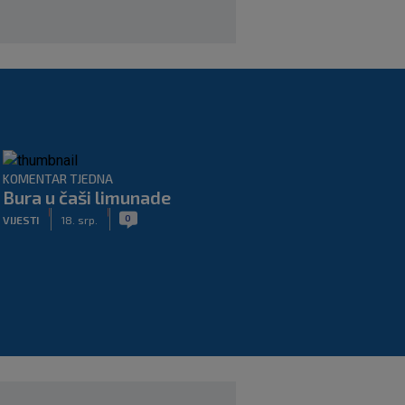
KOMENTAR TJEDNA
Bura u čaši limunade
|
|
0
VIJESTI
18. srp.