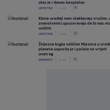
ulaz je i danas besplatan
|
|
0
LIFESTYLE
4. kol.
Klima-uređaji nam olakšavaju vrućine, a
znanstvenici upozoravaju da bi nas mo
uništiti
|
|
2
LIFESTYLE
4. kol.
Željezna kugla veličine Mjeseca u sred
planeta usporila je i počela se vrtjeti
unatrag
|
|
0
ZNANOST
3. kol.