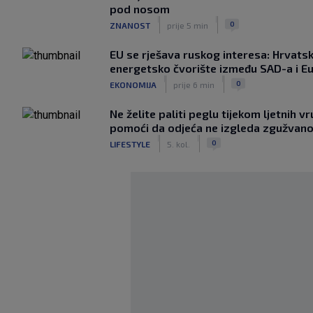
pod nosom
|
|
0
ZNANOST
prije 5 min
EU se rješava ruskog interesa: Hrvats
energetsko čvorište između SAD-a i E
|
|
0
EKONOMIJA
prije 6 min
Ne želite paliti peglu tijekom ljetnih v
pomoći da odjeća ne izgleda zgužvan
|
|
0
LIFESTYLE
5. kol.