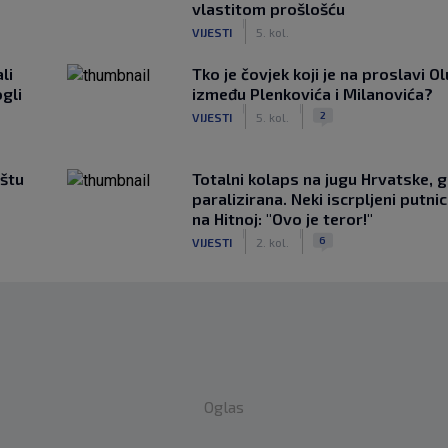
vlastitom prošlošću
|
VIJESTI
5. kol.
li
Tko je čovjek koji je na proslavi Ol
gli
između Plenkovića i Milanovića?
|
|
2
VIJESTI
5. kol.
ištu
Totalni kolaps na jugu Hrvatske, g
paralizirana. Neki iscrpljeni putnici
na Hitnoj: "Ovo je teror!"
|
|
6
VIJESTI
2. kol.
Oglas