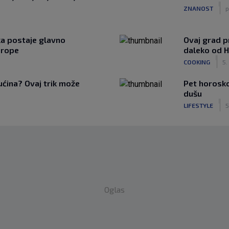
|
ZNANOST
p
ka postaje glavno
Ovaj grad p
urope
daleko od 
|
COOKING
5.
rućina? Ovaj trik može
Pet horosko
o
dušu
|
LIFESTYLE
5
Oglas