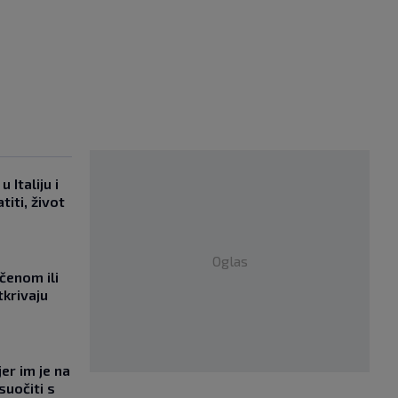
 Italiju i
titi, život
Oglas
učenom ili
tkrivaju
jer im je na
suočiti s