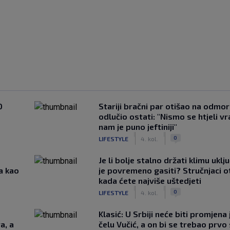
0
Stariji bračni par otišao na odmor u
odlučio ostati: "Nismo se htjeli vra
nam je puno jeftiniji"
|
|
0
LIFESTYLE
4. kol.
Je li bolje stalno držati klimu uklj
a kao
je povremeno gasiti? Stručnjaci o
kada ćete najviše uštedjeti
|
|
0
LIFESTYLE
4. kol.
Klasić: U Srbiji neće biti promjena 
a, a
čelu Vučić, a on bi se trebao prvo 