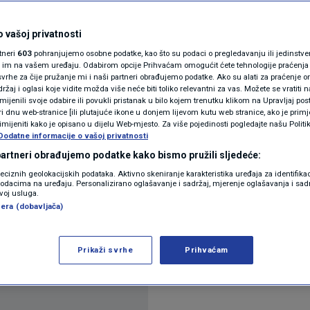
e jeftina struja. Ako je
N1(DIS)INFO
KLIMATSKE PROMJENE
 vašoj privatnosti
 dosta uštedjeti
rtneri
603
pohranjujemo osobne podatke, kao što su podaci o pregledavanju ili jedinstveni 
FOTO
o im na vašem uređaju. Odabirom opcije Prihvaćam omogućit ćete tehnologije praćenja
vrhe za čije pružanje mi i naši partneri obrađujemo podatke. Ako su alati za praćenje
0
IJA
komentara
|
žaj i oglasi koje vidite možda više neće biti toliko relevantni za vas. Možete se vratiti n
VIDEO
zmijenili svoje odabire ili povukli pristanak u bilo kojem trenutku klikom na Upravljaj p
i dnu web-stranice [ili plutajuće ikone u donjem lijevom kutu web stranice, ako je primje
rimijeniti kako je opisano u dijelu Web-mjesto. Za više pojedinosti pogledajte našu Politi
Dodatne informacije o vašoj privatnosti
 partneri obrađujemo podatke kako bismo pružili sljedeće:
reciznih geolokacijskih podataka. Aktivno skeniranje karakteristika uređaja za identifika
p podacima na uređaju. Personalizirano oglašavanje i sadržaj, mjerenje oglašavanja i sadr
zvoj usluga.
novi paket mjera za zaštitu kućanstava i gospodars
era (dobavljača)
ljuju energenti, što je dovoljan razlog za razmišlja
Prikaži svrhe
Prihvaćam