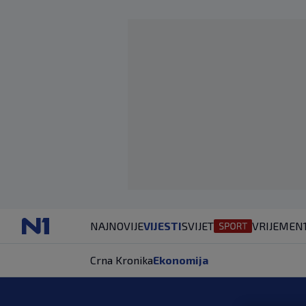
NAJNOVIJE
VIJESTI
SVIJET
VRIJEME
N
Crna Kronika
Ekonomija