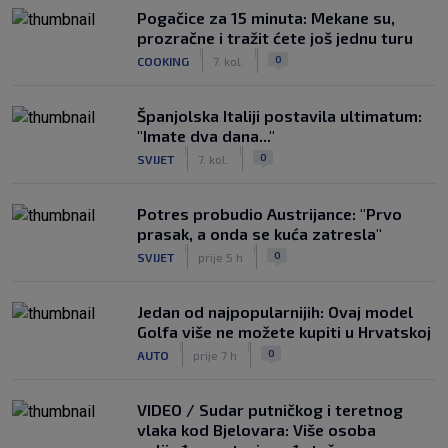
Pogačice za 15 minuta: Mekane su,
prozračne i tražit ćete još jednu turu
|
|
0
COOKING
7. kol.
Španjolska Italiji postavila ultimatum:
"Imate dva dana..."
|
|
0
SVIJET
7. kol.
Potres probudio Austrijance: "Prvo
prasak, a onda se kuća zatresla"
|
|
0
SVIJET
prije 5 h
Jedan od najpopularnijih: Ovaj model
Golfa više ne možete kupiti u Hrvatskoj
|
|
0
AUTO
prije 7 h
VIDEO / Sudar putničkog i teretnog
vlaka kod Bjelovara: Više osoba