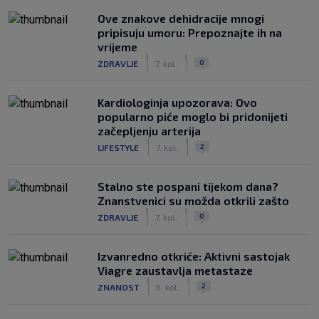
Ove znakove dehidracije mnogi
pripisuju umoru: Prepoznajte ih na
vrijeme
|
|
0
ZDRAVLJE
7. kol.
Kardiologinja upozorava: Ovo
popularno piće moglo bi pridonijeti
začepljenju arterija
|
|
2
LIFESTYLE
7. kol.
Stalno ste pospani tijekom dana?
Znanstvenici su možda otkrili zašto
|
|
0
ZDRAVLJE
7. kol.
Izvanredno otkriće: Aktivni sastojak
Viagre zaustavlja metastaze
|
|
2
ZNANOST
6. kol.