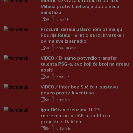
Modrić se vraća u formu: U porazu
Milana protiv Chelseaja dobio veću
minutažu
|
SK
prije 1 h
Procurili detalji u Barcinom otimanju
Rodrija Realu: "Vratio se iz Hrvatske i
ovime sve iznenadio"
|
SK
prije 34 min
VIDEO / Dinamo potvrdio transfer
talenta PSG-a, evo koji će broj na dresu
nositi
|
SK
prije 7 h
VIDEO / Inter bez Sučića u sastavu
poveo protiv Juventusa
|
SK
prije 3 h
Igor Bišćan preuzima U-23
reprezentaciju UAE-a, radit će u
projektu s Dalićem
|
SK
prije 4 h