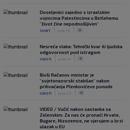
Doseljenici zajedno s izraelskim
vojnicima Palestincima u Betlehemu
"život čine nepodnošljivim"
|
|
0
SVIJET
prije 1 h
Nesreća vlaka: Tehnički kvar ili ljudska
odgovornost pod istragom
|
|
0
VIJESTI
prije 1 h
Bivši Račanov ministar je
"svjetonazorski stabilan" nakon
prihvaćanja Plenkovićeve ponude
|
|
0
VIJESTI
prije 2 h
VIDEO / Vučić nakon sastanka sa
Zelenskim: Za nas će pronaći Hrvate,
Bugare, Nizozemce, ne vjerujem u brzi
ulazak u EU