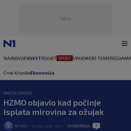
Oglas
NAJNOVIJE
VIJESTI
SVIJET
VRIJEME
N1 TEME
REGIJA
MA
Crna Kronika
Ekonomija
NAKON USKRSA
HZMO objavio kad počinje
isplata mirovina za ožujak
1
N1 Info
EKONOMIJA
03. tra. 2026. 10:01
|
|
|