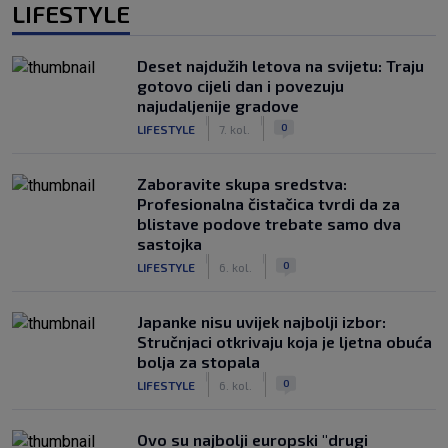
LIFESTYLE
Deset najdužih letova na svijetu: Traju
gotovo cijeli dan i povezuju
najudaljenije gradove
|
|
0
LIFESTYLE
7. kol.
Zaboravite skupa sredstva:
Profesionalna čistačica tvrdi da za
blistave podove trebate samo dva
sastojka
|
|
0
LIFESTYLE
6. kol.
Japanke nisu uvijek najbolji izbor:
Stručnjaci otkrivaju koja je ljetna obuća
bolja za stopala
|
|
0
LIFESTYLE
6. kol.
Ovo su najbolji europski "drugi