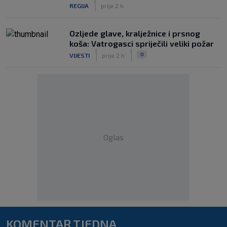
|
REGIJA
prije 2 h
Ozljede glave, kralježnice i prsnog
koša: Vatrogasci spriječili veliki požar
|
|
0
VIJESTI
prije 2 h
Oglas
KOMENTAR TJEDNA