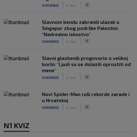
|
|
0
SHOWBIZ
4. kol.
Slavnom bendu zabranili ulazak u
Singapur zbog podrške Palestini:
"Nadrealno iskustvo"
|
|
0
SHOWBIZ
3. kol.
Slavni glazbenik progovorio o velikoj
borbi: "Ljudi su se dolazili oprostiti od
mene"
|
|
0
SHOWBIZ
3. kol.
Novi Spider-Man ruši rekorde zarade i
u Hrvatskoj
|
|
0
SHOWBIZ
3. kol.
N1 KVIZ