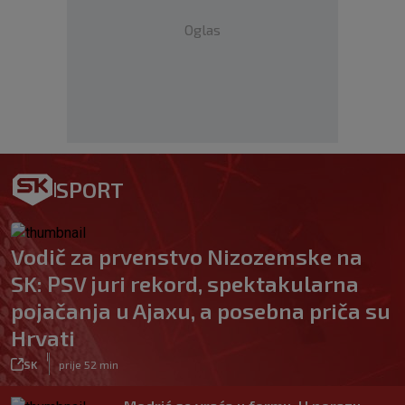
Oglas
SPORT
Vodič za prvenstvo Nizozemske na
SK: PSV juri rekord, spektakularna
pojačanja u Ajaxu, a posebna priča su
Hrvati
|
SK
prije 52 min