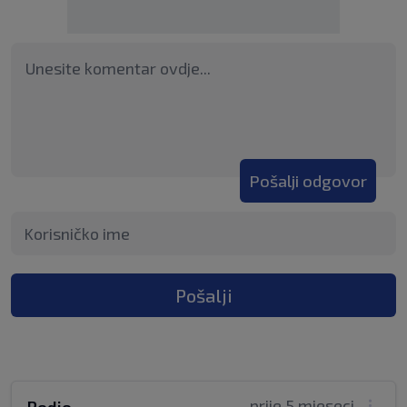
Pošalji odgovor
Pošalji
prije 5 mjeseci