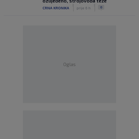
ozlijeđeno, strojovođa teže
|
|
0
CRNA KRONIKA
prije 6 h
Oglas