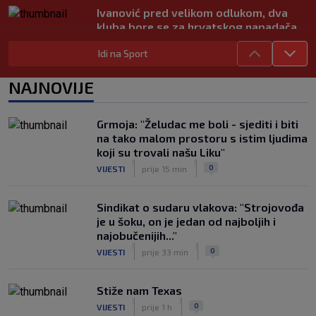
Ivanović pred velikom odlukom, dva
kluba bore se za hrvatskog napadača
|
SK
prije 6 h
Idi na Sport
Liverpool dovodi kapetana Barcelone!
Fabrizio Romano objavio ‘Here we go’
NAJNOVIJE
|
SK
prije 8 h
Hajduk želi Selahija, oglasio se igračev
Grmoja: "Želudac me boli - sjediti i biti
menadžer: ‘Garcia ga dobro poznaje, ali
na tako malom prostoru s istim ljudima
postoji problem…’
koji su trovali našu Liku"
|
|
|
SK
prije 8 h
0
VIJESTI
prije 15 min
Sindikat o sudaru vlakova: "Strojovođa
je u šoku, on je jedan od najboljih i
najobučenijih..."
|
|
0
VIJESTI
prije 33 min
Stiže nam Texas
|
|
0
VIJESTI
prije 1 h