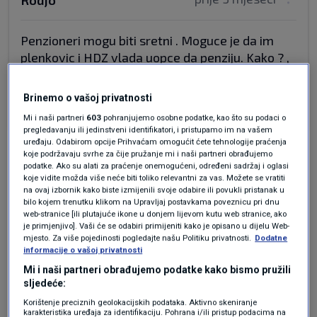
Rodjo
Penzioneri mogu biti sretni . Moguce je da im
plenkovic i HDZ vlada uopce da penziju. Kako ? ,
odakle ? gdje su pare ? .
Brinemo o vašoj privatnosti
Odgovor
Mi i naši partneri
603
pohranjujemo osobne podatke, kao što su podaci o
pregledavanju ili jedinstveni identifikatori, i pristupamo im na vašem
uređaju. Odabirom opcije Prihvaćam omogućit ćete tehnologije praćenja
koje podržavaju svrhe za čije pružanje mi i naši partneri obrađujemo
podatke. Ako su alati za praćenje onemogućeni, određeni sadržaj i oglasi
koje vidite možda više neće biti toliko relevantni za vas. Možete se vratiti
na ovaj izbornik kako biste izmijenili svoje odabire ili povukli pristanak u
bilo kojem trenutku klikom na Upravljaj postavkama poveznicu pri dnu
web-stranice [ili plutajuće ikone u donjem lijevom kutu web stranice, ako
je primjenjivo]. Vaši će se odabiri primijeniti kako je opisano u dijelu Web-
Oglas
mjesto. Za više pojedinosti pogledajte našu Politiku privatnosti.
Dodatne
informacije o vašoj privatnosti
Mi i naši partneri obrađujemo podatke kako bismo pružili
sljedeće:
Korištenje preciznih geolokacijskih podataka. Aktivno skeniranje
karakteristika uređaja za identifikaciju. Pohrana i/ili pristup podacima na