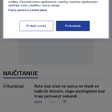
uređaju. Personalizirano oglašavanje i sadržaj, mjerenje oglašavanja i
sadržaja, uvidi u publiku i razvoj usluga.
Popis partnera (dobavljača)
Prikaži svrhe
Prihvaćam
Oglas
NAJČITANIJE
Auto koji stoji na suncu ne hladi se
najbrže klimom, nego postupkom koji
traje petnaest sekundi
|
|
0
AUTO
7. kol.