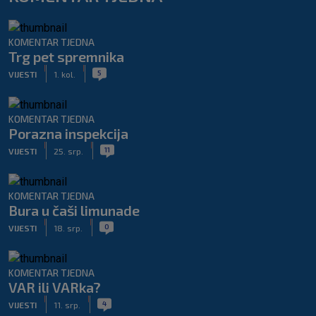
KOMENTAR TJEDNA
Trg pet spremnika
|
|
5
VIJESTI
1. kol.
KOMENTAR TJEDNA
Porazna inspekcija
|
|
11
VIJESTI
25. srp.
KOMENTAR TJEDNA
Bura u čaši limunade
|
|
0
VIJESTI
18. srp.
KOMENTAR TJEDNA
VAR ili VARka?
|
|
4
VIJESTI
11. srp.