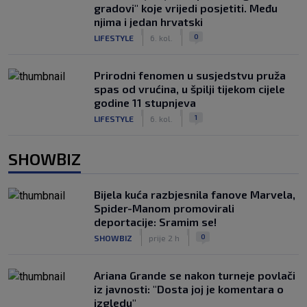
gradovi" koje vrijedi posjetiti. Među
njima i jedan hrvatski
|
|
0
LIFESTYLE
6. kol.
Prirodni fenomen u susjedstvu pruža
spas od vrućina, u špilji tijekom cijele
godine 11 stupnjeva
|
|
1
LIFESTYLE
6. kol.
SHOWBIZ
Bijela kuća razbjesnila fanove Marvela,
Spider-Manom promovirali
deportacije: Sramim se!
|
|
0
SHOWBIZ
prije 2 h
Ariana Grande se nakon turneje povlači
iz javnosti: "Dosta joj je komentara o
izgledu"