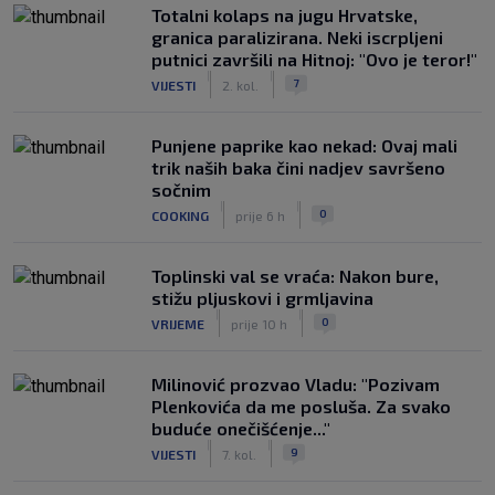
Totalni kolaps na jugu Hrvatske,
granica paralizirana. Neki iscrpljeni
putnici završili na Hitnoj: "Ovo je teror!"
|
|
7
VIJESTI
2. kol.
Punjene paprike kao nekad: Ovaj mali
trik naših baka čini nadjev savršeno
sočnim
|
|
0
COOKING
prije 6 h
Toplinski val se vraća: Nakon bure,
stižu pljuskovi i grmljavina
|
|
0
VRIJEME
prije 10 h
Milinović prozvao Vladu: "Pozivam
Plenkovića da me posluša. Za svako
buduće onečišćenje..."
|
|
9
VIJESTI
7. kol.