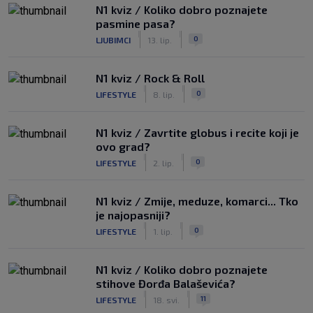
N1 kviz / Koliko dobro poznajete
pasmine pasa?
|
|
0
LJUBIMCI
13. lip.
N1 kviz / Rock & Roll
|
|
0
LIFESTYLE
8. lip.
N1 kviz / Zavrtite globus i recite koji je
ovo grad?
|
|
0
LIFESTYLE
2. lip.
N1 kviz / Zmije, meduze, komarci... Tko
je najopasniji?
|
|
0
LIFESTYLE
1. lip.
N1 kviz / Koliko dobro poznajete
stihove Đorđa Balaševića?
|
|
11
LIFESTYLE
18. svi.