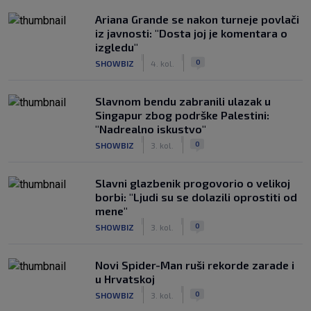
Ariana Grande se nakon turneje povlači
iz javnosti: "Dosta joj je komentara o
izgledu"
|
|
0
SHOWBIZ
4. kol.
Slavnom bendu zabranili ulazak u
Singapur zbog podrške Palestini:
"Nadrealno iskustvo"
|
|
0
SHOWBIZ
3. kol.
Slavni glazbenik progovorio o velikoj
borbi: "Ljudi su se dolazili oprostiti od
mene"
|
|
0
SHOWBIZ
3. kol.
Novi Spider-Man ruši rekorde zarade i
u Hrvatskoj
|
|
0
SHOWBIZ
3. kol.