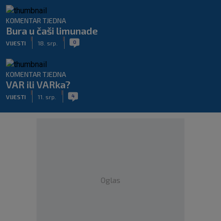
KOMENTAR TJEDNA
Bura u čaši limunade
|
|
0
VIJESTI
18. srp.
KOMENTAR TJEDNA
VAR ili VARka?
|
|
4
VIJESTI
11. srp.
Oglas