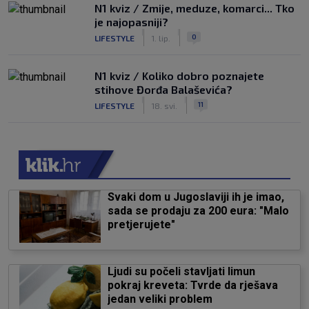
N1 kviz / Zmije, meduze, komarci... Tko
je najopasniji?
|
|
0
LIFESTYLE
1. lip.
N1 kviz / Koliko dobro poznajete
stihove Đorđa Balaševića?
|
|
11
LIFESTYLE
18. svi.
Svaki dom u Jugoslaviji ih je imao,
sada se prodaju za 200 eura: "Malo
pretjerujete"
Ljudi su počeli stavljati limun
pokraj kreveta: Tvrde da rješava
jedan veliki problem