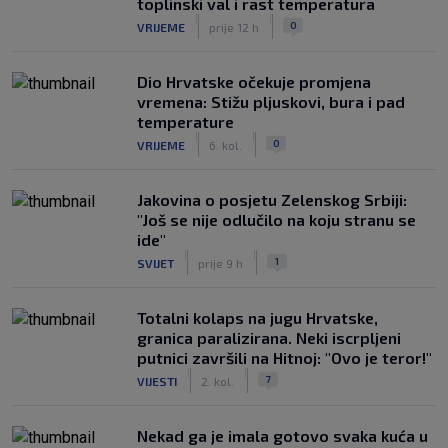
toplinski val i rast temperatura
|
|
0
VRIJEME
prije 12 h
Dio Hrvatske očekuje promjena
vremena: Stižu pljuskovi, bura i pad
temperature
|
|
0
VRIJEME
6. kol.
Jakovina o posjetu Zelenskog Srbiji:
"Još se nije odlučilo na koju stranu se
ide"
|
|
1
SVIJET
prije 9 h
Totalni kolaps na jugu Hrvatske,
granica paralizirana. Neki iscrpljeni
putnici završili na Hitnoj: "Ovo je teror!"
|
|
7
VIJESTI
2. kol.
Nekad ga je imala gotovo svaka kuća u