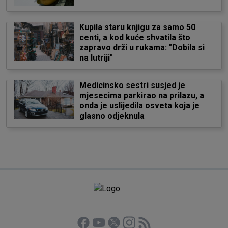
Kupila staru knjigu za samo 50
centi, a kod kuće shvatila što
zapravo drži u rukama: "Dobila si
na lutriji"
Medicinsko sestri susjed je
mjesecima parkirao na prilazu, a
onda je uslijedila osveta koja je
glasno odjeknula