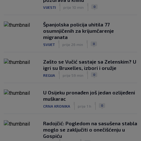
|
|
0
VIJESTI
prije 10 min
Španjolska policija uhitila 77
osumnjičenih za krijumčarenje
migranata
|
|
0
SVIJET
prije 26 min
Zašto se Vučić sastaje sa Zelenskim? U
igri su Bruxelles, izbori i oružje
|
|
0
REGIJA
prije 59 min
U Osijeku pronađen još jedan ozlijeđeni
muškarac
|
|
0
CRNA KRONIKA
prije 1 h
Radojčić: Pogledom na sasušena stabla
moglo se zaključiti o onečišćenju u
Gospiću
|
|