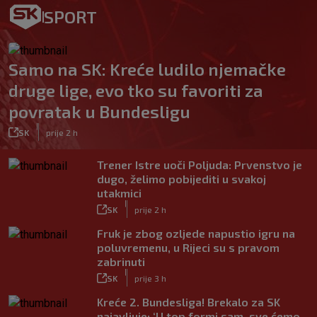
SPORT
Samo na SK: Kreće ludilo njemačke
druge lige, evo tko su favoriti za
povratak u Bundesligu
|
SK
prije 2 h
Trener Istre uoči Poljuda: Prvenstvo je
dugo, želimo pobijediti u svakoj
utakmici
|
SK
prije 2 h
Fruk je zbog ozljede napustio igru na
poluvremenu, u Rijeci su s pravom
zabrinuti
|
SK
prije 3 h
Kreće 2. Bundesliga! Brekalo za SK
najavljuje: ‘U top formi sam, sve ćemo