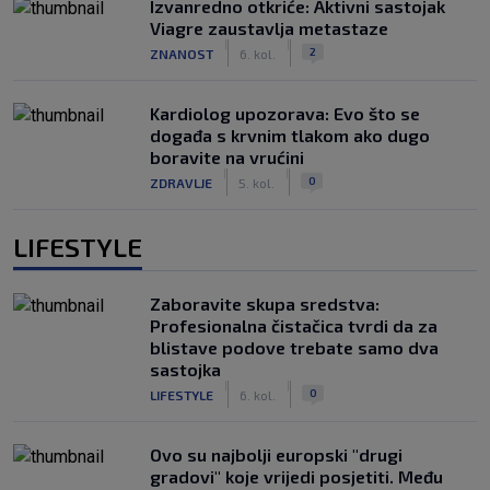
Izvanredno otkriće: Aktivni sastojak
Viagre zaustavlja metastaze
|
|
2
ZNANOST
6. kol.
Kardiolog upozorava: Evo što se
događa s krvnim tlakom ako dugo
boravite na vrućini
|
|
0
ZDRAVLJE
5. kol.
LIFESTYLE
Zaboravite skupa sredstva:
Profesionalna čistačica tvrdi da za
blistave podove trebate samo dva
sastojka
|
|
0
LIFESTYLE
6. kol.
Ovo su najbolji europski "drugi
gradovi" koje vrijedi posjetiti. Među