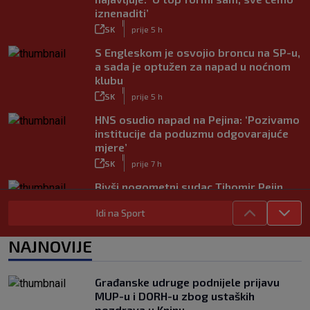
iznenaditi’
|
SK
prije 5 h
S Engleskom je osvojio broncu na SP-u,
a sada je optužen za napad u noćnom
klubu
|
SK
prije 5 h
HNS osudio napad na Pejina: ‘Pozivamo
institucije da poduzmu odgovarajuće
mjere’
|
SK
prije 7 h
Bivši nogometni sudac Tihomir Pejin
pretučen u Osijeku, policija istražuje
Idi na Sport
brutalni napad
|
SK
prije 8 h
NAJNOVIJE
Građanske udruge podnijele prijavu
MUP-u i DORH-u zbog ustaških
pozdrava u Kninu