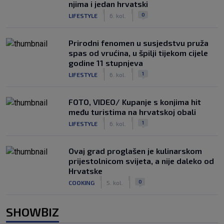
njima i jedan hrvatski
|
|
0
LIFESTYLE
6. kol.
Prirodni fenomen u susjedstvu pruža
spas od vrućina, u špilji tijekom cijele
godine 11 stupnjeva
|
|
1
LIFESTYLE
6. kol.
FOTO, VIDEO/ Kupanje s konjima hit
među turistima na hrvatskoj obali
|
|
1
LIFESTYLE
6. kol.
Ovaj grad proglašen je kulinarskom
prijestolnicom svijeta, a nije daleko od
Hrvatske
|
|
0
COOKING
5. kol.
SHOWBIZ