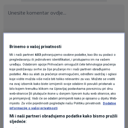
Brinemo o vašoj privatnosti
Pošalji odgovor
Mi i naši partneri
603
pohranjujemo osobne podatke, kao što su podaci o
pregledavanju ili jedinstveni identifikatori, i pristupamo im na vašem
uređaju. Odabirom opcije Prihvaćam omogućit ćete tehnologije praćenja
koje podržavaju svrhe za čije pružanje mi i naši partneri obrađujemo
podatke. Ako su alati za praćenje onemogućeni, određeni sadržaj i oglasi
koje vidite možda više neće biti toliko relevantni za vas. Možete se vratiti
Pošalji
na ovaj izbornik kako biste izmijenili svoje odabire ili povukli pristanak u
bilo kojem trenutku klikom na Upravljaj postavkama poveznicu pri dnu
web-stranice [ili plutajuće ikone u donjem lijevom kutu web stranice, ako
je primjenjivo]. Vaši će se odabiri primijeniti kako je opisano u dijelu Web-
mjesto. Za više pojedinosti pogledajte našu Politiku privatnosti.
Dodatne
informacije o vašoj privatnosti
Mi i naši partneri obrađujemo podatke kako bismo pružili
sljedeće: