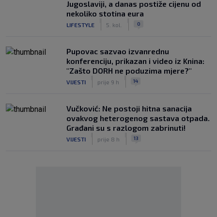
Jugoslaviji, a danas postiže cijenu od
nekoliko stotina eura
|
|
0
LIFESTYLE
5. kol.
Pupovac sazvao izvanrednu
konferenciju, prikazan i video iz Knina:
"Zašto DORH ne poduzima mjere?"
|
|
14
VIJESTI
prije 9 h
Vučković: Ne postoji hitna sanacija
ovakvog heterogenog sastava otpada.
Građani su s razlogom zabrinuti!
|
|
13
VIJESTI
prije 8 h