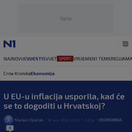
Oglas
NAJNOVIJE
VIJESTI
SVIJET
VRIJEME
N1 TEME
REGIJA
MA
Crna Kronika
Ekonomija
U EU-u inflacija usporila, kad će
se to dogoditi u Hrvatskoj?
Marijan Opačak
EKONOMIJA
16. pro. 2022. 22:23
22:24
|
>
|
0
|