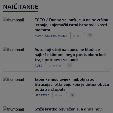
NAJČITANIJE
FOTO / Dunav se isušuje, a na površinu
izranjaju njemački ratni brodovi i kosti
mamuta
|
|
2
KLIMATSKE PROMJENE
5. kol.
Auto koji stoji na suncu ne hladi se
najbrže klimom, nego postupkom koji
traje petnaest sekundi
|
|
0
AUTO
prije 11 h
Japanke nisu uvijek najbolji izbor:
Stručnjaci otkrivaju koja je ljetna obuća
bolja za stopala
|
|
0
LIFESTYLE
6. kol.
Stiže kratko osvježenje, a onda novi