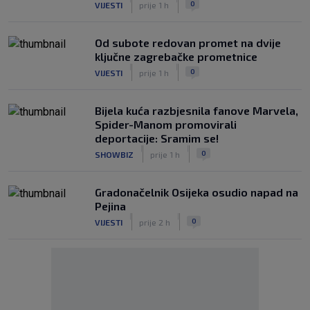
0
VIJESTI
prije 1 h
Od subote redovan promet na dvije
ključne zagrebačke prometnice
|
|
0
VIJESTI
prije 1 h
Bijela kuća razbjesnila fanove Marvela,
Spider-Manom promovirali
deportacije: Sramim se!
|
|
0
SHOWBIZ
prije 1 h
Gradonačelnik Osijeka osudio napad na
Pejina
|
|
0
VIJESTI
prije 2 h