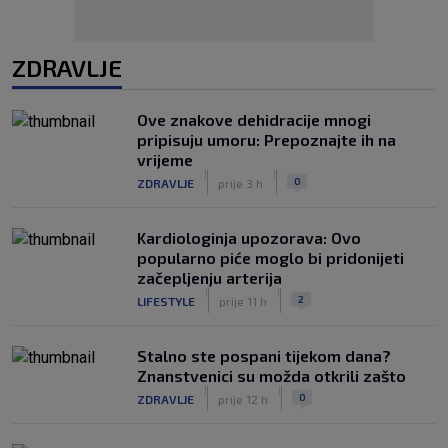
ZDRAVLJE
Ove znakove dehidracije mnogi
pripisuju umoru: Prepoznajte ih na
vrijeme
|
|
0
ZDRAVLJE
prije 3 h
Kardiologinja upozorava: Ovo
popularno piće moglo bi pridonijeti
začepljenju arterija
|
|
2
LIFESTYLE
prije 11 h
Stalno ste pospani tijekom dana?
Znanstvenici su možda otkrili zašto
|
|
0
ZDRAVLJE
prije 12 h