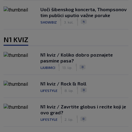
Uoči šibenskog koncerta, Thompsonov
tim publici uputio važne poruke
|
|
4
SHOWBIZ
3. kol.
N1 KVIZ
N1 kviz / Koliko dobro poznajete
pasmine pasa?
|
|
0
LJUBIMCI
13. lip.
N1 kviz / Rock & Roll
|
|
0
LIFESTYLE
8. lip.
N1 kviz / Zavrtite globus i recite koji je
ovo grad?
|
|
0
LIFESTYLE
2. lip.