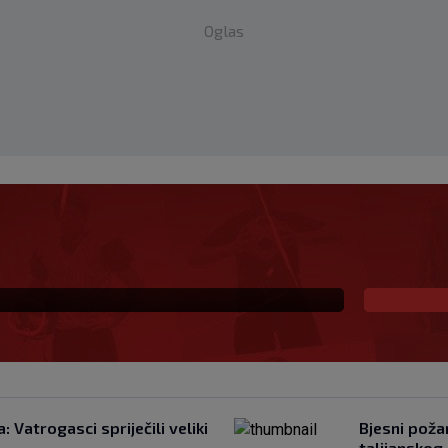
Oglas
eprezentaciju UAE-a,
: Vatrogasci spriječili veliki
Bjesni požar
talijanskog