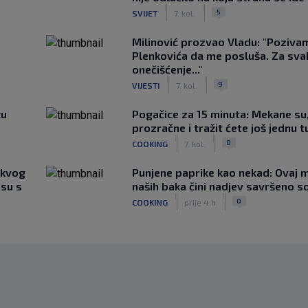
|
|
5
SVIJET
7. kol.
u
Milinović prozvao Vladu: "Poziva
Plenkovića da me posluša. Za sv
onečišćenje..."
|
|
9
VIJESTI
7. kol.
žu
Pogačice za 15 minuta: Mekane su
prozračne i tražit ćete još jednu t
|
|
0
COOKING
7. kol.
akvog
Punjene paprike kao nekad: Ovaj ma
su s
naših baka čini nadjev savršeno s
|
|
0
COOKING
prije 4 h