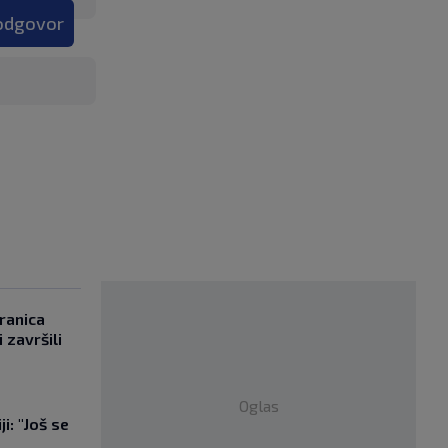
 odgovor
ranica
 završili
Oglas
i: "Još se
"