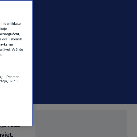
identifikatori,
 koje
 onemogućeni,
a ovaj izbornik
ostavkama
njivo]. Vaši će
ku
ciju. Pohrana
žaja, uvidi u
ti: gaming,
ja i bez
uvjet.