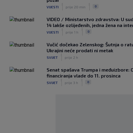
|
|
0
VIJESTI
prije 20 min
VIDEO / Ministarstvo zdravstva: U sud
14 lakše ozlijeđenih, jedna žena na int
|
|
0
VIJESTI
prije 1 h
Vučić dočekao Zelenskog: Šutnja o ratu,
Ukrajini neće prodati ni metak
|
SVIJET
prije 2 h
Senat spašava Trumpa i međuizbore: 
financiranja vlade do 11. prosinca
|
|
0
SVIJET
prije 3 h