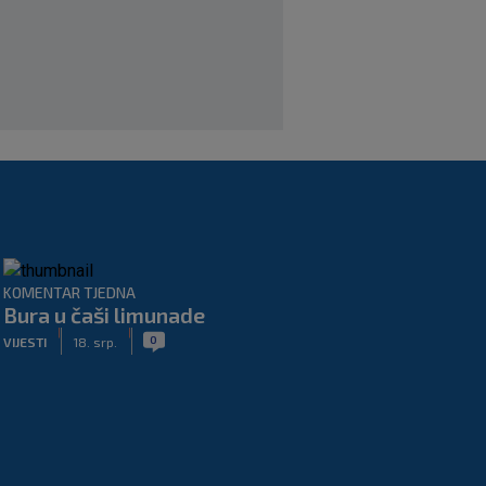
KOMENTAR TJEDNA
Bura u čaši limunade
|
|
0
VIJESTI
18. srp.