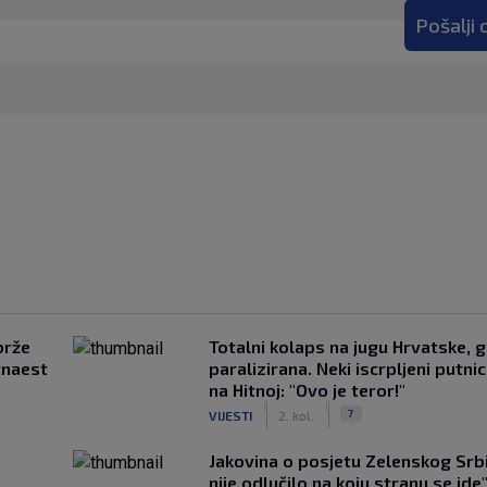
Pošalji
brže
Totalni kolaps na jugu Hrvatske, g
tnaest
paralizirana. Neki iscrpljeni putnici
na Hitnoj: "Ovo je teror!"
|
|
7
VIJESTI
2. kol.
Jakovina o posjetu Zelenskog Srbij
nije odlučilo na koju stranu se ide