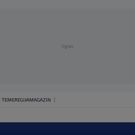
Oglas
1 TEME
REGIJA
MAGAZIN
N1 KOMENTAR
KOLUMNE