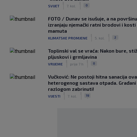
|
|
0
SVIJET
7. kol.
FOTO / Dunav se isušuje, a na površin
izranjaju njemački ratni brodovi i kosti
mamuta
|
|
2
KLIMATSKE PROMJENE
5. kol.
Toplinski val se vraća: Nakon bure, sti
pljuskovi i grmljavina
|
|
0
VRIJEME
prije 7 h
Vučković: Ne postoji hitna sanacija ov
heterogenog sastava otpada. Građani 
razlogom zabrinuti!
|
|
19
VIJESTI
7. kol.