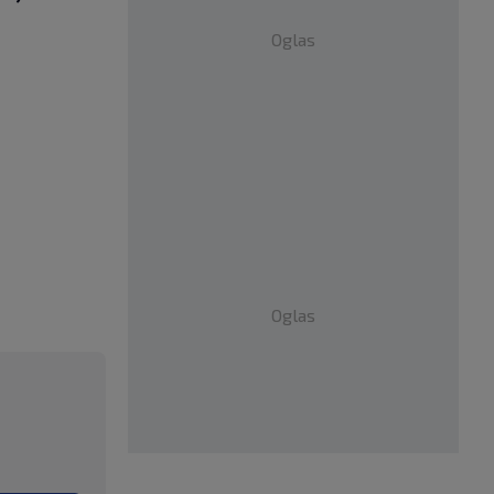
Oglas
Oglas