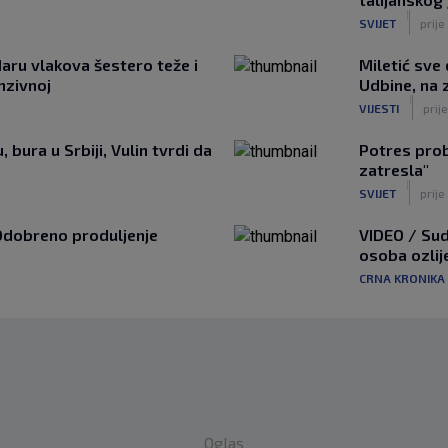
|
SVIJET
prije
aru vlakova šestero teže i
Miletić sve
enzivnoj
Udbine, na z
|
VIJESTI
prije
 bura u Srbiji, Vulin tvrdi da
Potres prob
zatresla"
|
SVIJET
prije
Odobreno produljenje
VIDEO / Sud
osoba ozlij
CRNA KRONIKA
Oglas