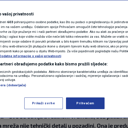
N1(DIS)INFO
e dio priče: Zašto je
KLIMATSKE PROMJENE
 vašoj privatnosti
rtneri
603
pohranjujemo osobne podatke, kao što su podaci o pregledavanju ili jedinstveni 
e danas ključna za
FOTO
o im na vašem uređaju. Odabirom opcije Prihvaćam omogućit ćete tehnologije praćenja
vrhe za čije pružanje mi i naši partneri obrađujemo podatke. Ako su alati za praćenje
žaj i oglasi koje vidite možda više neće biti toliko relevantni za vas. Možete se vratiti n
VIDEO
zmijenili svoje odabire ili povukli pristanak u bilo kojem trenutku klikom na Upravljaj p
i dnu web-stranice [ili plutajuće ikone u donjem lijevom kutu web stranice, ako je primje
rimijeniti kako je opisano u dijelu Web-mjesto. Za više pojedinosti pogledajte našu Politi
Dodatne informacije o vašoj privatnosti
mentara
 partneri obrađujemo podatke kako bismo pružili sljedeće:
reciznih geolokacijskih podataka. Aktivno skeniranje karakteristika uređaja za identifika
p podacima na uređaju. Personalizirano oglašavanje i sadržaj, mjerenje oglašavanja i sadr
zvoj usluga.
era (dobavljača)
Prikaži svrhe
Prihvaćam
 digitalni život puno je više od povremene aktivnos
a – sve se odvija u realnom vremenu, bez pauziran
 mreža nije tehnički detalj u pozadini. Ona je pred