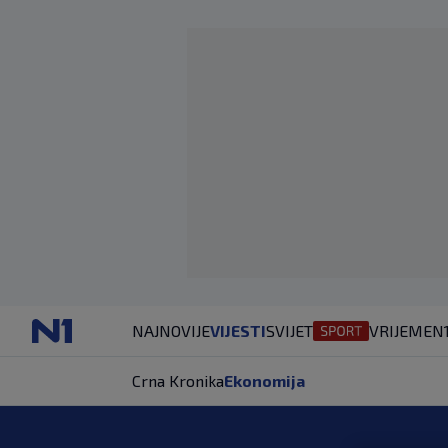
NAJNOVIJE
VIJESTI
SVIJET
VRIJEME
N
Crna Kronika
Ekonomija