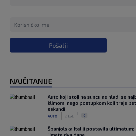
Pošalji
NAJČITANIJE
Auto koji stoji na suncu ne hladi se naj
klimom, nego postupkom koji traje pe
sekundi
|
|
0
AUTO
7. kol.
Španjolska Italiji postavila ultimatum:
"Imate dva dana..."