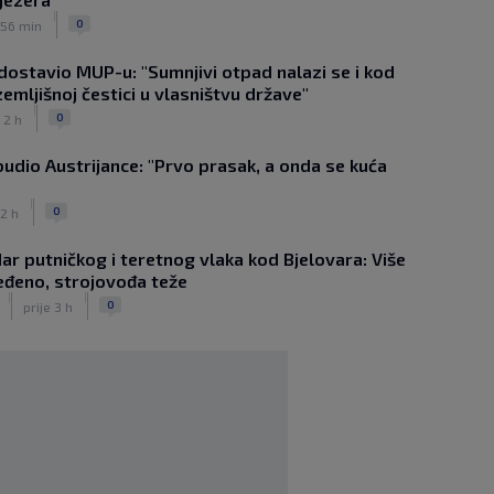
|
Muru i izborile Europu
0
 56 min
|
SK
prije 1 h
 dostavio MUP-u: "Sumnjivi otpad nalazi se i kod
Liverpool dovodi kapetana Barcelone!
emljišnoj čestici u vlasništvu države"
Fabrizio Romano objavio ‘Here we go’
|
|
0
 2 h
SK
prije 5 h
Hajduk želi Selahija, oglasio se igračev
udio Austrijance: "Prvo prasak, a onda se kuća
menadžer: ‘Garcia ga dobro poznaje,
ali postoji problem…’
|
|
0
 2 h
SK
prije 6 h
Majer predstavljen u AEK-u. Vlasnik
ar putničkog i teretnog vlaka kod Bjelovara: Više
kluba: ‘Imaš tigrove oči, jako si
eđeno, strojovođa teže
inteligentan’
|
|
|
0
prije 3 h
SK
prije 5 h
Bio je hit druge lige, a sada s Istrom
prijeti Hajduku: ‘Imao sam 16 ponuda,
ali htio sam SHNL’
|
SK
prije 6 h
VIDEO / Tenisač se požalio na
gledatelja koji mu je smetao, reakcija
suca je hit
|
SK
prije 5 h