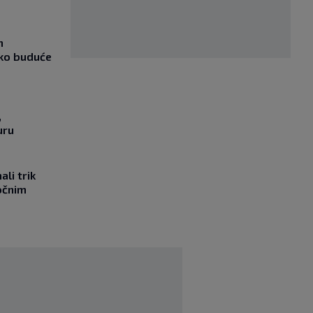
m
ako buduće
,
uru
li trik
očnim