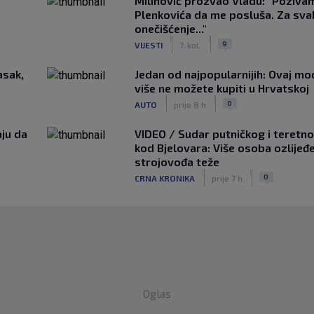
Milinović prozvao Vladu: "Poziva
Plenkovića da me posluša. Za sv
onečišćenje..."
|
|
9
VIJESTI
7. kol.
asak,
Jedan od najpopularnijih: Ovaj mo
više ne možete kupiti u Hrvatskoj
|
|
0
AUTO
prije 8 h
aju da
VIDEO / Sudar putničkog i teretno
kod Bjelovara: Više osoba ozlijeđ
strojovođa teže
|
|
0
CRNA KRONIKA
prije 7 h
Oglas