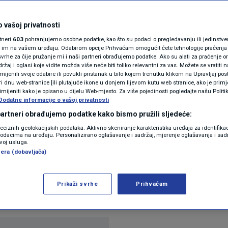
N1(DIS)INFO
iko zapravo zaradi:
KLIMATSKE PROMJENE
 vašoj privatnosti
rtneri
603
pohranjujemo osobne podatke, kao što su podaci o pregledavanju ili jedinstveni 
, ali kad sjedne bakša"
FOTO
o im na vašem uređaju. Odabirom opcije Prihvaćam omogućit ćete tehnologije praćenja
vrhe za čije pružanje mi i naši partneri obrađujemo podatke. Ako su alati za praćenje
žaj i oglasi koje vidite možda više neće biti toliko relevantni za vas. Možete se vratiti n
VIDEO
zmijenili svoje odabire ili povukli pristanak u bilo kojem trenutku klikom na Upravljaj p
mentara
i dnu web-stranice [ili plutajuće ikone u donjem lijevom kutu web stranice, ako je primje
rimijeniti kako je opisano u dijelu Web-mjesto. Za više pojedinosti pogledajte našu Politi
Dodatne informacije o vašoj privatnosti
 partneri obrađujemo podatke kako bismo pružili sljedeće:
reciznih geolokacijskih podataka. Aktivno skeniranje karakteristika uređaja za identifika
p podacima na uređaju. Personalizirano oglašavanje i sadržaj, mjerenje oglašavanja i sadr
zvoj usluga.
era (dobavljača)
sta "drastično porasle", kako se često može čuti u j
na Redditu, gdje su korisnici iz cijele Hrvatske – i
Prikaži svrhe
Prihvaćam
 bave.
Pročitaj više