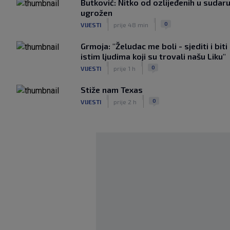
Butković: Nitko od ozlijeđenih u sudaru
ugrožen
|
|
0
VIJESTI
prije 48 min
Grmoja: "Želudac me boli - sjediti i bi
istim ljudima koji su trovali našu Liku"
|
|
0
VIJESTI
prije 1 h
Stiže nam Texas
|
|
0
VIJESTI
prije 2 h