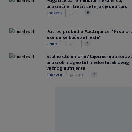
Pogačice za 15 minuta: Mekane su,
prozračne i tražit ćete još jednu turu
|
|
0
COOKING
7. kol.
Potres probudio Austrijance: "Prvo pr
a onda se kuća zatresla"
|
|
0
SVIJET
prije 6 h
Stalno ste umorni? Liječnici upozorav
bi uzrok mogao biti nedostatak ovog
važnog nutrijenta
|
|
0
ZDRAVLJE
prije 11 h