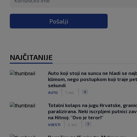
Pošalji
NAJČITANIJE
Auto koji stoji na suncu ne hladi se naj
klimom, nego postupkom koji traje pe
sekundi
|
|
0
AUTO
7. kol.
Totalni kolaps na jugu Hrvatske, grani
paralizirana. Neki iscrpljeni putnici zavr
na Hitnoj: "Ovo je teror!"
|
|
7
VIJESTI
2. kol.