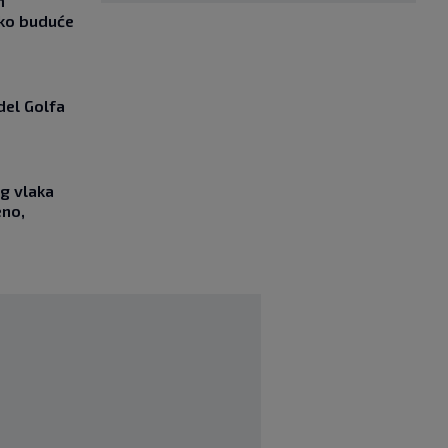
m
ako buduće
del Golfa
g vlaka
eno,