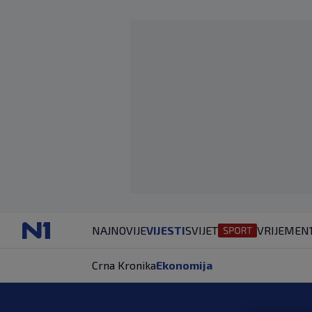
NAJNOVIJE
VIJESTI
SVIJET
VRIJEME
N
Crna Kronika
Ekonomija