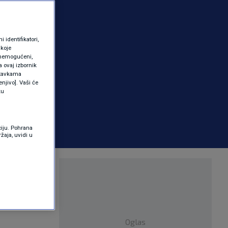
identifikatori,
 koje
 onemogućeni,
a ovaj izbornik
ostavkama
njivo]. Vaši će
ku
ciju. Pohrana
žaja, uvidi u
avnosti?
 dijaspore
Oglas