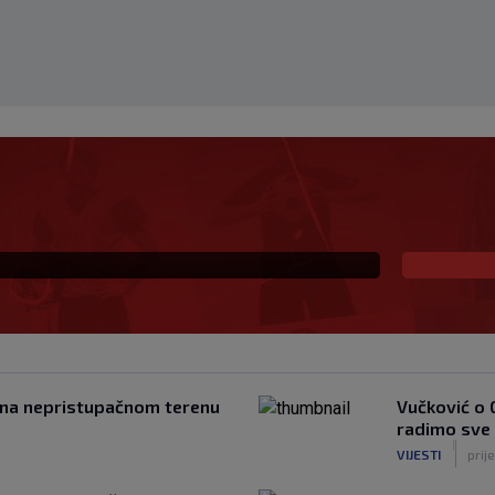
ke na SK: PSV juri
anja u Ajaxu, a posebna
 na nepristupačnom terenu
Vučković o 
radimo sve
|
VIJESTI
prij