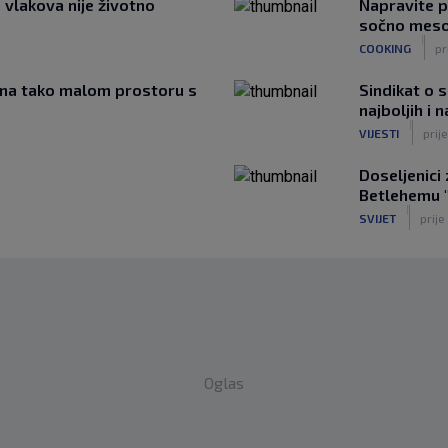
 vlakova nije životno
Napravite p
sočno meso 
|
COOKING
pr
ti na tako malom prostoru s
Sindikat o 
najboljih i n
|
VIJESTI
prije
Doseljenici
Betlehemu "
|
SVIJET
prije
Oglas