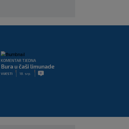
KOMENTAR TJEDNA
Bura u čaši limunade
|
|
0
VIJESTI
18. srp.