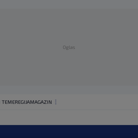
Oglas
1 TEME
REGIJA
MAGAZIN
N1 KOMENTAR
KOLUMNE