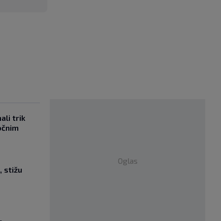
li trik
očnim
Oglas
, stižu