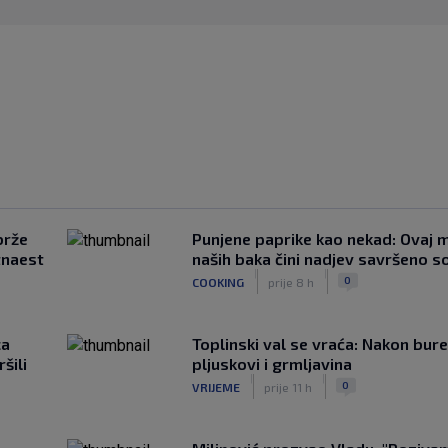
brže
Punjene paprike kao nekad: Ovaj ma
tnaest
naših baka čini nadjev savršeno s
|
|
0
COOKING
prije 8 h
ca
Toplinski val se vraća: Nakon bure
šili
pljuskovi i grmljavina
|
|
0
VRIJEME
prije 11 h