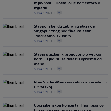
iz javnosti: "Dosta joj je komentara o
izgledu"
0
SHOWBIZ
4. kol.
|
|
Slavnom bendu zabranili ulazak u
Singapur zbog podrške Palestini:
"Nadrealno iskustvo"
0
SHOWBIZ
3. kol.
|
|
Slavni glazbenik progovorio o velikoj
borbi: "Ljudi su se dolazili oprostiti od
mene"
0
SHOWBIZ
3. kol.
|
|
Novi Spider-Man ruši rekorde zarade i u
Hrvatskoj
0
SHOWBIZ
3. kol.
|
|
Uoči šibenskog koncerta, Thompsonov
tim publici uputio važne poruke