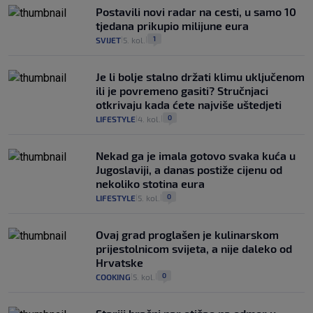
Postavili novi radar na cesti, u samo 10
tjedana prikupio milijune eura
1
SVIJET
5. kol.
|
|
Je li bolje stalno držati klimu uključenom
ili je povremeno gasiti? Stručnjaci
otkrivaju kada ćete najviše uštedjeti
0
LIFESTYLE
4. kol.
|
|
Nekad ga je imala gotovo svaka kuća u
Jugoslaviji, a danas postiže cijenu od
nekoliko stotina eura
0
LIFESTYLE
5. kol.
|
|
Ovaj grad proglašen je kulinarskom
prijestolnicom svijeta, a nije daleko od
Hrvatske
0
COOKING
5. kol.
|
|