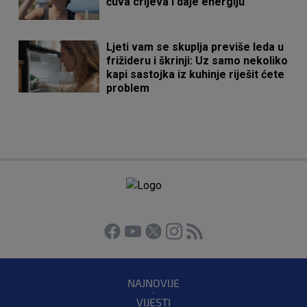
čuva crijeva i daje energiju
Ljeti vam se skuplja previše leda u
frižideru i škrinji: Uz samo nekoliko
kapi sastojka iz kuhinje riješit ćete
problem
NAJNOVIJE
VIJESTI