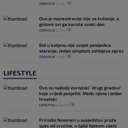
1
ZDRAVLJE
3. kol.
|
|
Ovo je najnezdravije ulje za kuhanje, a
gotovo svi ga koriste svaki dan
3
ZDRAVLJE
3. kol.
|
|
Bol u koljenu nije uvijek posljedica
starenja: Jedan simptom zahtijeva oprez
0
ZDRAVLJE
3. kol.
|
|
LIFESTYLE
Ovo su najbolji europski "drugi gradovi"
koje vrijedi posjetiti. Među njima i jedan
hrvatski
0
LIFESTYLE
prije 4 h
|
|
Prirodni fenomen u susjedstvu pruža
spas od vrućina, u špilji tijekom cijele