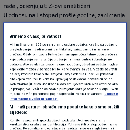
rada", ocjenjuju EIZ-ovi analitičari.
U odnosu na listopad prošle godine, zanimanja
prodavača, učitelja, kuhara i konobara
ostala
su među najtraženijim, ali su
skladištari
Brinemo o vašoj privatnosti
"istisnuli"
knjigovođe
i zauzeli poziciju petog
Mi i naši partneri
603
pohranjujemo osobne podatke, kao što su podaci o
pregledavanju ili jedinstveni identifikatori, i pristupamo im na vašem
najtraženijeg zanimanja.
uređaju. Odabirom opcije Prihvaćam omogućit ćete tehnologije praćenja
koje podržavaju svrhe za čije pružanje mi i naši partneri obrađujemo
Liječnici i stomatolozi s
podatke. Ako su alati za praćenje onemogućeni, određeni sadržaj i oglasi
koje vidite možda više neće biti toliko relevantni za vas. Možete se vratiti
na ovaj izbornik kako biste izmijenili svoje odabire ili povukli pristanak u
najvećim rastom na
bilo kojem trenutku klikom na Upravljaj postavkama poveznicu pri dnu
web-stranice [ili plutajuće ikone u donjem lijevom kutu web stranice, ako
ljestvici najtraženijih
je primjenjivo]. Vaši će se odabiri primijeniti kako je opisano u dijelu Web-
mjesto. Za više pojedinosti pogledajte našu Politiku privatnosti.
Dodatne
informacije o vašoj privatnosti
zanimanja
Mi i naši partneri obrađujemo podatke kako bismo pružili
sljedeće:
Korištenje preciznih geolokacijskih podataka. Aktivno skeniranje
karakteristika uređaja za identifikaciju. Pohrana i/ili pristup podacima na
uređaju. Personalizirano oglašavanje i sadržaj, mjerenje oglašavanja i