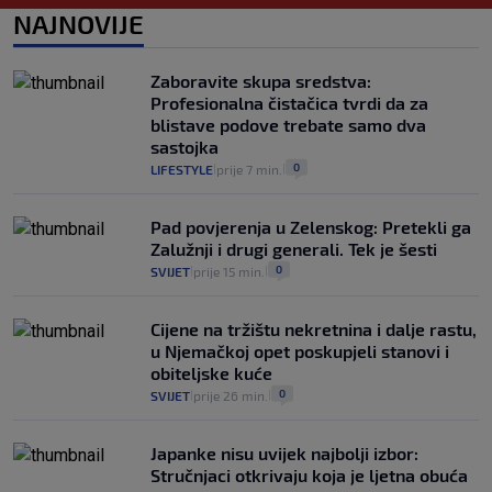
1
VIJESTI
1. kol.
NAJNOVIJE
|
|
Provjerili smo "što ćemo onda" ako
Plenković na 15 dana ukine mjere: "Ne bi
Zaboravite skupa sredstva:
se dogodilo ništa. Vlada se zaljubila u te
Profesionalna čistačica tvrdi da za
intervencije"
blistave podove trebate samo dva
25
VIJESTI
30. srp.
|
|
sastojka
0
LIFESTYLE
prije 7 min.
|
|
Pad povjerenja u Zelenskog: Pretekli ga
Zalužnji i drugi generali. Tek je šesti
0
SVIJET
prije 15 min.
|
|
Cijene na tržištu nekretnina i dalje rastu,
u Njemačkoj opet poskupjeli stanovi i
obiteljske kuće
0
SVIJET
prije 26 min.
|
|
Japanke nisu uvijek najbolji izbor:
Stručnjaci otkrivaju koja je ljetna obuća