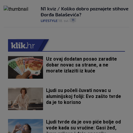
N1 kviz / Koliko dobro poznajete stihove
Đorđa Balaševića?
11
LIFESTYLE
18. svi.
|
|
Uz ovaj dodatan posao zaradite
dobar novac sa strane, a ne
morate izlaziti iz kuće
Ljudi su počeli čuvati novac u
aluminijskoj foliji: Evo zašto tvrde
da je to korisno
Ljudi tvrde da je ovo piće bolje od
vode kada su vrućine: Gasi žeđ,