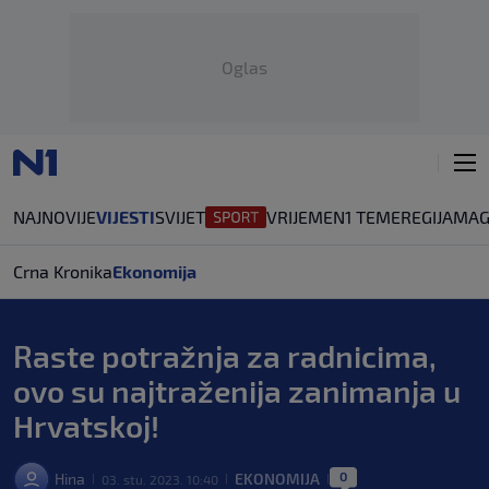
Oglas
NAJNOVIJE
VIJESTI
SVIJET
VRIJEME
N1 TEME
REGIJA
MAG
Crna Kronika
Ekonomija
Raste potražnja za radnicima,
ovo su najtraženija zanimanja u
Hrvatskoj!
0
Hina
EKONOMIJA
03. stu. 2023. 10:40
|
|
|