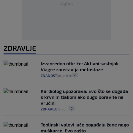
Oglas
ZDRAVLJE
Izvanredno otkriće: Aktivni sastojak
Viagre zaustavlja metastaze
2
ZNANOST
prije 6 h
|
|
Kardiolog upozorava: Evo što se događa
s krvnim tlakom ako dugo boravite na
vrućini
0
ZDRAVLJE
5. kol.
|
|
Toplinski valovi jače pogađaju žene nego
muškarce. Evo zašto