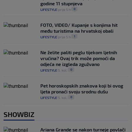
godine 11 stupnjeva
0
LIFESTYLE
prije 5 h
|
|
FOTO, VIDEO/ Kupanje s konjima hit
među turistima na hrvatskoj obali
1
LIFESTYLE
prije 5 h
|
|
Ne želite paliti peglu tijekom ljetnih
vrućina? Ovaj trik može pomoći da
odjeća ne izgleda zgužvano
0
LIFESTYLE
5. kol.
|
|
Pet horoskopskih znakova koji bi ovog
ljeta pronaći svoju srodnu dušu
0
LIFESTYLE
5. kol.
|
|
SHOWBIZ
Ariana Grande se nakon turneje povlači