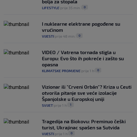
bolja za stopala
0
LIFESTYLE
prije 35 min.
|
|
I nuklearne elektrane pogođene su
vrućinom
0
VIJESTI
prije 48 min.
|
|
VIDEO / Vatrena tornada stigla u
Europu: Evo što ih pokreće i zašto su
opasna
0
KLIMATSKE PROMJENE
prije 1 h
|
|
Vizionar ili "Crveni Orbán"? Kriza u Ceuti
otvorila pitanje sve veće izolacije
Španjolske u Europskoj uniji
1
SVIJET
prije 1 h
|
|
Tragedija na Biokovu: Preminuo češki
turist, Ukrajinac spašen sa Sutvida
0
VIJESTI
prije 1 h
|
|