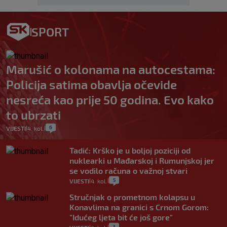
SPORT
Marušić o kolonama na autocestama:
Policija satima obavlja očevide
nesreća kao prije 50 godina. Evo kako
to ubrzati
6
VIJESTI
4. kol.
|
|
Tadić: Krško je u boljoj poziciji od
nuklearki u Mađarskoj i Rumunjskoj jer
se vodilo računa o važnoj stvari
5
VIJESTI
4. kol.
|
|
Stručnjak o prometnom kolapsu u
Konavlima na granici s Crnom Gorom:
"Idućeg ljeta bit će još gore"
3