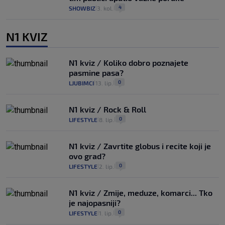
4
SHOWBIZ
3. kol.
|
|
N1 KVIZ
N1 kviz / Koliko dobro poznajete
pasmine pasa?
0
LJUBIMCI
13. lip.
|
|
N1 kviz / Rock & Roll
0
LIFESTYLE
8. lip.
|
|
N1 kviz / Zavrtite globus i recite koji je
ovo grad?
0
LIFESTYLE
2. lip.
|
|
N1 kviz / Zmije, meduze, komarci... Tko
je najopasniji?
0
LIFESTYLE
1. lip.
|
|