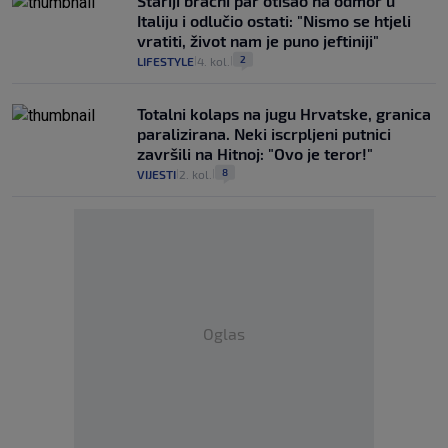
Stariji bračni par otišao na odmor u
Italiju i odlučio ostati: "Nismo se htjeli
vratiti, život nam je puno jeftiniji"
2
LIFESTYLE
4. kol.
|
|
Totalni kolaps na jugu Hrvatske, granica
paralizirana. Neki iscrpljeni putnici
završili na Hitnoj: "Ovo je teror!"
8
VIJESTI
2. kol.
|
|
Oglas