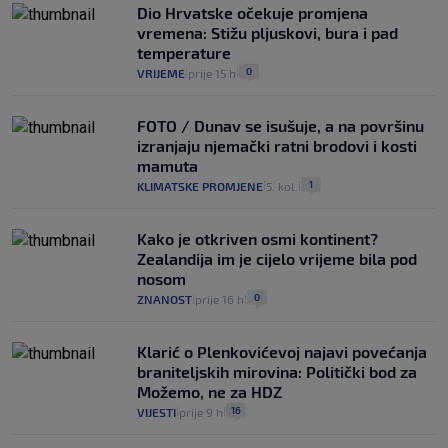
Dio Hrvatske očekuje promjena
vremena: Stižu pljuskovi, bura i pad
temperature
0
VRIJEME
prije 15 h
|
|
FOTO / Dunav se isušuje, a na površinu
izranjaju njemački ratni brodovi i kosti
mamuta
1
KLIMATSKE PROMJENE
5. kol.
|
|
Kako je otkriven osmi kontinent?
Zealandija im je cijelo vrijeme bila pod
nosom
0
ZNANOST
prije 16 h
|
|
Klarić o Plenkovićevoj najavi povećanja
braniteljskih mirovina: Politički bod za
Možemo, ne za HDZ
16
VIJESTI
prije 9 h
|
|