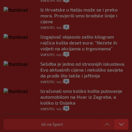
VIJESTI
4. kol.
|
|
Iz Hrvatske u Italiju može se i preko
mora. Provjerili smo brodske linije i
cijene
2
VIJESTI
3. kol.
|
|
Uzgajivač objasnio zašto kilogram
rajčica košta deset eura: "Nećete ih
vidjeti na akcijama u trgovinama"
7
VIJESTI
3. kol.
|
|
Selidba je jedno od stresnijih iskustava.
Evo aktualnih cijena i nekoliko savjeta
da prođe što lakše i jeftinije
0
VIJESTI
2. kol.
|
|
Izračunali smo koliko košta putovanje
automobilom na Hvar iz Zagreba, a
koliko iz Osijeka
14
VIJESTI
2. kol.
|
|
"Kći je otišla na more, a zaboravila
zdravstvenu iskaznicu". Kakva su prava
Idi na Sport
pacijenata izvan mjesta prebivališta?