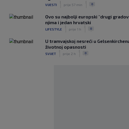
|
|
0
VIJESTI
prije 57 min
Ovo su najbolji europski "drugi gradovi
njima i jedan hrvatski
|
|
0
LIFESTYLE
prije 1 h
U tramvajskoj nesreći u Gelsenkirchenu 
životnoj opasnosti
|
|
0
SVIJET
prije 2 h