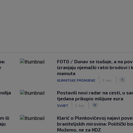
na:
FOTO / Dunav se isušuje, a na pov
e
izranjaju njemački ratni brodovi i 
mamuta
|
|
1
KLIMATSKE PROMJENE
5. kol.
ndija
Postavili novi radar na cesti, u s
tjedana prikupio milijune eura
|
|
0
SVIJET
5. kol.
m ili
Klarić o Plenkovićevoj najavi pove
aju
braniteljskih mirovina: Politički b
Možemo, ne za HDZ