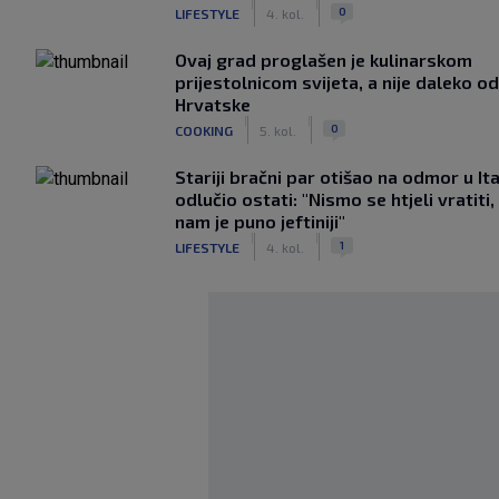
|
|
0
LIFESTYLE
4. kol.
Ovaj grad proglašen je kulinarskom
prijestolnicom svijeta, a nije daleko od
Hrvatske
|
|
0
COOKING
5. kol.
Stariji bračni par otišao na odmor u Ital
odlučio ostati: "Nismo se htjeli vratiti,
nam je puno jeftiniji"
|
|
1
LIFESTYLE
4. kol.