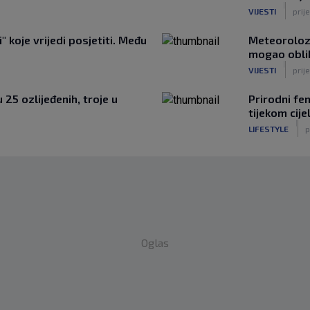
|
VIJESTI
prije
" koje vrijedi posjetiti. Među
Meteorolozi
mogao obli
|
VIJESTI
prije
25 ozlijeđenih, troje u
Prirodni fe
tijekom cije
|
LIFESTYLE
p
Oglas