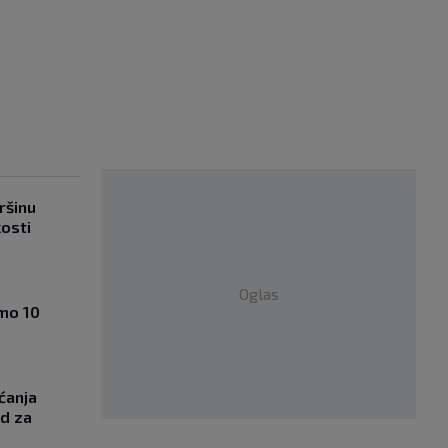
ršinu
kosti
Oglas
amo 10
ćanja
od za