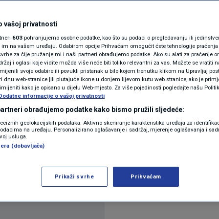
dnicima, ovo su
N1(DIS)INFO
KLIMATSKE PROMJENE
 vašoj privatnosti
a u Hrvatskoj!
rtneri
603
pohranjujemo osobne podatke, kao što su podaci o pregledavanju ili jedinstveni 
FOTO
o im na vašem uređaju. Odabirom opcije Prihvaćam omogućit ćete tehnologije praćenja
vrhe za čije pružanje mi i naši partneri obrađujemo podatke. Ako su alati za praćenje
ntara
žaj i oglasi koje vidite možda više neće biti toliko relevantni za vas. Možete se vratiti n
VIDEO
zmijenili svoje odabire ili povukli pristanak u bilo kojem trenutku klikom na Upravljaj p
i dnu web-stranice [ili plutajuće ikone u donjem lijevom kutu web stranice, ako je primje
rimijeniti kako je opisano u dijelu Web-mjesto. Za više pojedinosti pogledajte našu Politi
Dodatne informacije o vašoj privatnosti
 partneri obrađujemo podatke kako bismo pružili sljedeće:
reciznih geolokacijskih podataka. Aktivno skeniranje karakteristika uređaja za identifika
p podacima na uređaju. Personalizirano oglašavanje i sadržaj, mjerenje oglašavanja i sadr
zvoj usluga.
porastao je za 3,6 posto na godišnjoj razini, što je
era (dobavljača)
tak Ekonomski institut, Zagreb (EIZ), iz kojeg istič
 ove godine iznosio 4,2 posto.
Pročitaj više
Prikaži svrhe
Prihvaćam