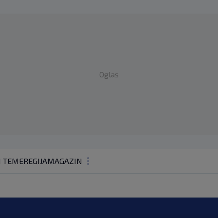
Oglas
1 TEME
REGIJA
MAGAZIN
N1 KOMENTAR
KOLUMNE