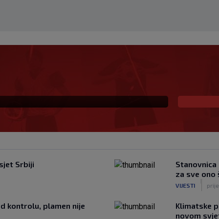
 mladom stoperu
jet Srbiji
Stanovnica 
za sve ono 
|
VIJESTI
prij
d kontrolu, plamen nije
Klimatske p
novom svje