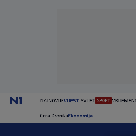
NAJNOVIJE
VIJESTI
SVIJET
VRIJEME
N
Crna Kronika
Ekonomija