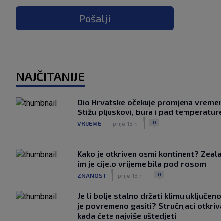
Pošalji
NAJČITANIJE
Dio Hrvatske očekuje promjena vreme
Stižu pljuskovi, bura i pad temperatur
|
|
0
VRIJEME
prije 13 h
Kako je otkriven osmi kontinent? Zeala
im je cijelo vrijeme bila pod nosom
|
|
0
ZNANOST
prije 13 h
Je li bolje stalno držati klimu uključeno
je povremeno gasiti? Stručnjaci otkriv
kada ćete najviše uštedjeti