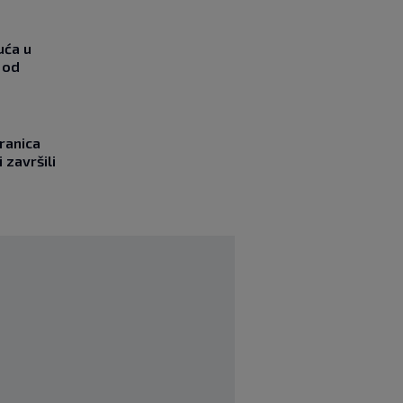
uća u
 od
ranica
 završili