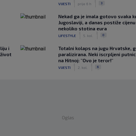
|
|
3
VIJESTI
prije 6 h
Nekad ga je imala gotovo svaka k
Jugoslaviji, a danas postiže cijenu
nekoliko stotina eura
|
|
0
LIFESTYLE
5. kol.
iju i
Totalni kolaps na jugu Hrvatske, g
 život
paralizirana. Neki iscrpljeni putnici
na Hitnoj: "Ovo je teror!"
|
|
6
VIJESTI
2. kol.
Oglas