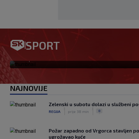
SPORT
Garcia iznenadio odlukom o
|
SK
prije 1 h
NAJNOVIJE
Zelenski u subotu dolazi u službeni pos
|
|
0
REGIJA
prije 38 min
Požar zapadno od Vrgorca stavljen po
ugrožavao kuće