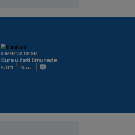
KOMENTAR TJEDNA
Bura u čaši limunade
|
|
0
VIJESTI
18. srp.