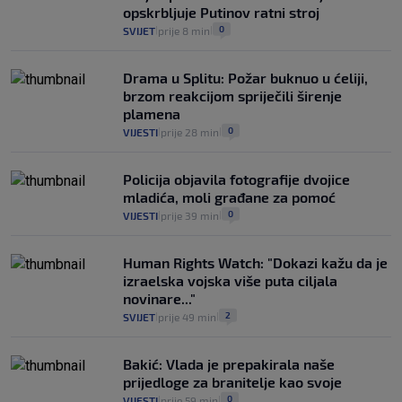
bravara u povijesti Hrvatske
opskrbljuje Putinov ratni stroj
16
VIJESTI
30. srp.
|
|
0
SVIJET
prije 8 min
|
|
Drama u Splitu: Požar buknuo u ćeliji,
brzom reakcijom spriječili širenje
plamena
0
VIJESTI
prije 28 min
|
|
Policija objavila fotografije dvojice
mladića, moli građane za pomoć
0
VIJESTI
prije 39 min
|
|
Human Rights Watch: "Dokazi kažu da je
izraelska vojska više puta ciljala
novinare..."
2
SVIJET
prije 49 min
|
|
Bakić: Vlada je prepakirala naše
prijedloge za branitelje kao svoje
0
VIJESTI
prije 59 min
|
|