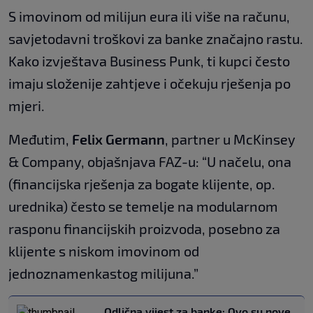
S imovinom od milijun eura ili više na računu,
savjetodavni troškovi za banke značajno rastu.
Kako izvještava Business Punk, ti kupci često
imaju složenije zahtjeve i očekuju rješenja po
mjeri.
Međutim,
Felix Germann
, partner u McKinsey
& Company, objašnjava FAZ-u: “U načelu, ona
(financijska rješenja za bogate klijente, op.
urednika) često se temelje na modularnom
rasponu financijskih proizvoda, posebno za
klijente s niskom imovinom od
jednoznamenkastog milijuna.”
Odlična vijest za banke: Ovo su nove