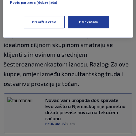
Popis partnera (dobavljača)
Milijunaši nisu u fokusu
Prikaži svrhe
Prihvaćam
Iznenađujuće, superbogati nisu na vrhu liste
želja banaka. Prema informacijama Focusa,
idealnom ciljnom skupinom smatraju se
klijenti s imovinom u srednjem
šesteroznamenkastom iznosu. Razlog: Za ove
kupce, omjer između konzultantskog truda i
ostvarive provizije je točan.
Novac vam propada dok spavate:
Evo zašto u Njemačkoj nije pametno
držati previše novca na tekućem
računu
EKONOMIJA
3. tra.
|