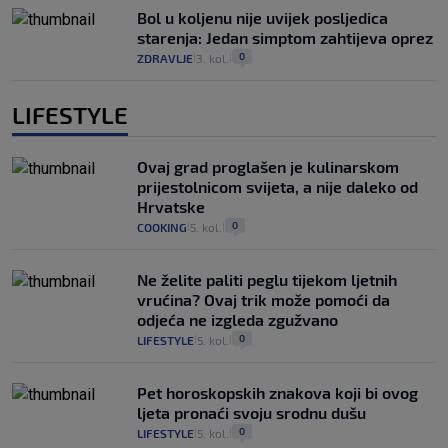
Bol u koljenu nije uvijek posljedica
starenja: Jedan simptom zahtijeva oprez
0
ZDRAVLJE
3. kol.
|
|
LIFESTYLE
Ovaj grad proglašen je kulinarskom
prijestolnicom svijeta, a nije daleko od
Hrvatske
0
COOKING
5. kol.
|
|
Ne želite paliti peglu tijekom ljetnih
vrućina? Ovaj trik može pomoći da
odjeća ne izgleda zgužvano
0
LIFESTYLE
5. kol.
|
|
Pet horoskopskih znakova koji bi ovog
ljeta pronaći svoju srodnu dušu
0
LIFESTYLE
5. kol.
|
|