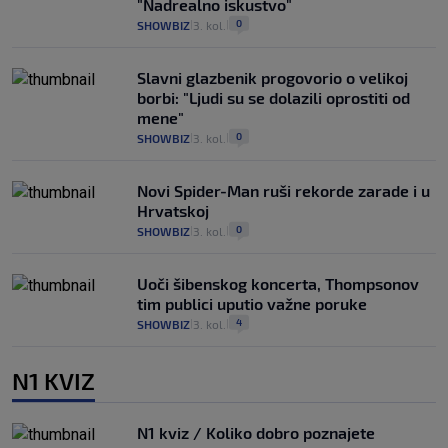
"Nadrealno iskustvo"
0
SHOWBIZ
3. kol.
|
|
Slavni glazbenik progovorio o velikoj
borbi: "Ljudi su se dolazili oprostiti od
mene"
0
SHOWBIZ
3. kol.
|
|
Novi Spider-Man ruši rekorde zarade i u
Hrvatskoj
0
SHOWBIZ
3. kol.
|
|
Uoči šibenskog koncerta, Thompsonov
tim publici uputio važne poruke
4
SHOWBIZ
3. kol.
|
|
N1 KVIZ
N1 kviz / Koliko dobro poznajete