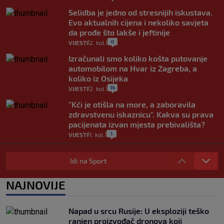
Selidba je jedno od stresnijih iskustava.
Evo aktualnih cijena i nekoliko savjeta
da prođe što lakše i jeftinije
0
VIJESTI
2. kol.
|
|
Izračunali smo koliko košta putovanje
automobilom na Hvar iz Zagreba, a
koliko iz Osijeka
14
VIJESTI
2. kol.
|
|
"Kći je otišla na more, a zaboravila
zdravstvenu iskaznicu". Kakva su prava
pacijenata izvan mjesta prebivališta?
1
VIJESTI
1. kol.
|
|
Provjerili smo "što ćemo onda" ako
Plenković na 15 dana ukine mjere: "Ne bi
Idi na Sport
se dogodilo ništa. Vlada se zaljubila u te
intervencije"
NAJNOVIJE
25
VIJESTI
30. srp.
|
|
Analitičar o Mostu: Oni su u yin-yang
Napad u srcu Rusije: U eksploziji teško
poziciji i imaju drugog najpoznatijeg
ranjen proizvođač dronova koji