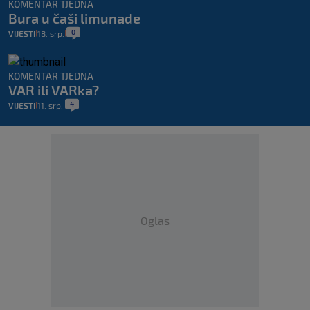
KOMENTAR TJEDNA
Bura u čaši limunade
0
VIJESTI
18. srp.
|
|
KOMENTAR TJEDNA
VAR ili VARka?
4
VIJESTI
11. srp.
|
|
Oglas