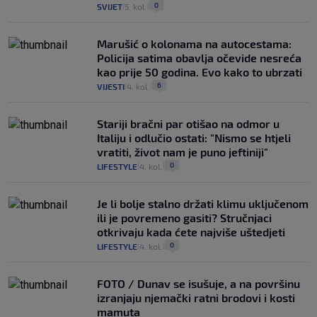
0
SVIJET
5. kol.
|
|
Marušić o kolonama na autocestama:
Policija satima obavlja očevide nesreća
kao prije 50 godina. Evo kako to ubrzati
6
VIJESTI
4. kol.
|
|
Stariji bračni par otišao na odmor u
Italiju i odlučio ostati: "Nismo se htjeli
vratiti, život nam je puno jeftiniji"
0
LIFESTYLE
4. kol.
|
|
Je li bolje stalno držati klimu uključenom
ili je povremeno gasiti? Stručnjaci
otkrivaju kada ćete najviše uštedjeti
0
LIFESTYLE
4. kol.
|
|
FOTO / Dunav se isušuje, a na površinu
izranjaju njemački ratni brodovi i kosti
mamuta