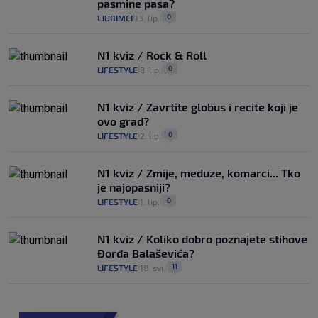
pasmine pasa?
0
LJUBIMCI
13. lip.
|
|
N1 kviz / Rock & Roll
0
LIFESTYLE
8. lip.
|
|
N1 kviz / Zavrtite globus i recite koji je
ovo grad?
0
LIFESTYLE
2. lip.
|
|
N1 kviz / Zmije, meduze, komarci... Tko
je najopasniji?
0
LIFESTYLE
1. lip.
|
|
N1 kviz / Koliko dobro poznajete stihove
Đorđa Balaševića?
11
LIFESTYLE
18. svi.
|
|