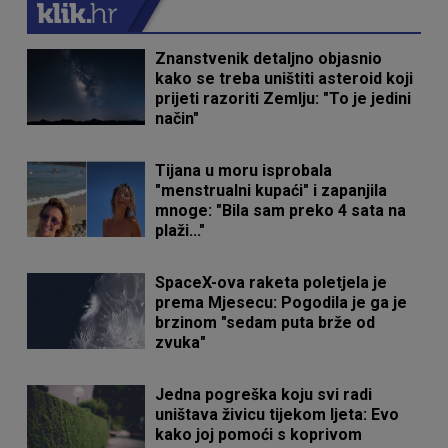
Znanstvenik detaljno objasnio
kako se treba uništiti asteroid koji
prijeti razoriti Zemlju: "To je jedini
način"
Tijana u moru isprobala
"menstrualni kupaći" i zapanjila
mnoge: "Bila sam preko 4 sata na
plaži..."
SpaceX-ova raketa poletjela je
prema Mjesecu: Pogodila je ga je
brzinom "sedam puta brže od
zvuka"
Jedna pogreška koju svi radi
uništava živicu tijekom ljeta: Evo
kako joj pomoći s koprivom