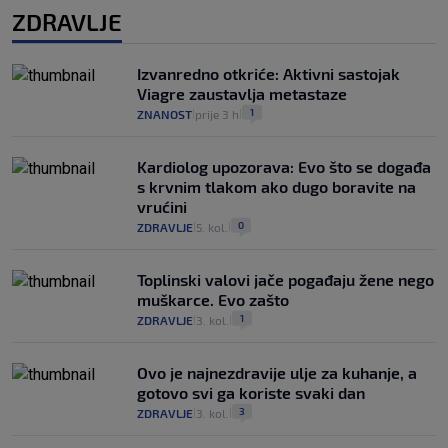
ZDRAVLJE
Izvanredno otkriće: Aktivni sastojak
Viagre zaustavlja metastaze
1
ZNANOST
prije 3 h
|
|
Kardiolog upozorava: Evo što se događa
s krvnim tlakom ako dugo boravite na
vrućini
0
ZDRAVLJE
5. kol.
|
|
Toplinski valovi jače pogađaju žene nego
muškarce. Evo zašto
1
ZDRAVLJE
3. kol.
|
|
Ovo je najnezdravije ulje za kuhanje, a
gotovo svi ga koriste svaki dan
3
ZDRAVLJE
3. kol.
|
|