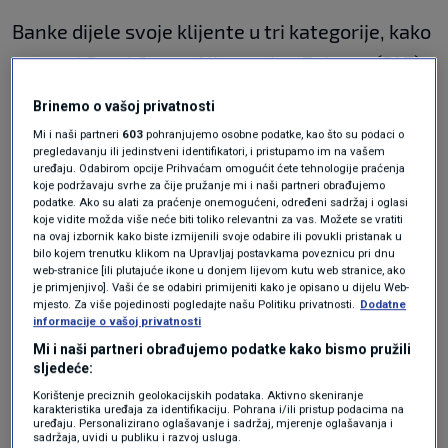
Banke dijele svoje klijente u tri kategorije, kako
prenosi Frankfurter Allgemeine Zeitung (FAZ):
“Imućne osobe”: bogati klijenti s likvidnom
Brinemo o vašoj privatnosti
imovinom između 100.000 eura i milijun
Mi i naši partneri
603
pohranjujemo osobne podatke, kao što su podaci o
pregledavanju ili jedinstveni identifikatori, i pristupamo im na vašem
eura
uređaju. Odabirom opcije Prihvaćam omogućit ćete tehnologije praćenja
koje podržavaju svrhe za čije pružanje mi i naši partneri obrađujemo
“Pojedinci visoke neto vrijednosti“ (HNWI):
podatke. Ako su alati za praćenje onemogućeni, određeni sadržaj i oglasi
koje vidite možda više neće biti toliko relevantni za vas. Možete se vratiti
Banke razvrstavaju svoje klijente u ovu
na ovaj izbornik kako biste izmijenili svoje odabire ili povukli pristanak u
bilo kojem trenutku klikom na Upravljaj postavkama poveznicu pri dnu
grupu kada dosegnu milijunsku granicu
web-stranice [ili plutajuće ikone u donjem lijevom kutu web stranice, ako
je primjenjivo]. Vaši će se odabiri primijeniti kako je opisano u dijelu Web-
“Pojedinci ultra visoke neto vrijednosti”
mjesto. Za više pojedinosti pogledajte našu Politiku privatnosti.
Dodatne
(UHNWI): prva skupina uključuje klijente
informacije o vašoj privatnosti
banaka s imovinom od 30 milijuna eura ili
Mi i naši partneri obrađujemo podatke kako bismo pružili
sljedeće:
više
Korištenje preciznih geolokacijskih podataka. Aktivno skeniranje
karakteristika uređaja za identifikaciju. Pohrana i/ili pristup podacima na
Bogati klijenti u banci:
uređaju. Personalizirano oglašavanje i sadržaj, mjerenje oglašavanja i
sadržaja, uvidi u publiku i razvoj usluga.