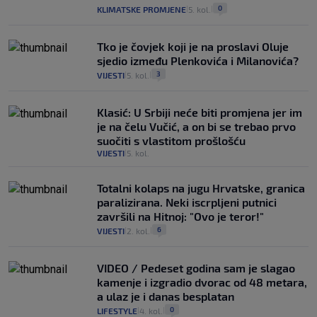
0
KLIMATSKE PROMJENE
5. kol.
|
|
Tko je čovjek koji je na proslavi Oluje
sjedio između Plenkovića i Milanovića?
3
VIJESTI
5. kol.
|
|
Klasić: U Srbiji neće biti promjena jer im
je na čelu Vučić, a on bi se trebao prvo
suočiti s vlastitom prošlošću
VIJESTI
5. kol.
|
Totalni kolaps na jugu Hrvatske, granica
paralizirana. Neki iscrpljeni putnici
završili na Hitnoj: "Ovo je teror!"
6
VIJESTI
2. kol.
|
|
VIDEO / Pedeset godina sam je slagao
kamenje i izgradio dvorac od 48 metara,
a ulaz je i danas besplatan
0
LIFESTYLE
4. kol.
|
|