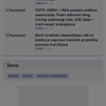
VIJESTI
18. lip.
|
FOTO, VIDEO / IAEA poslala ozbiljno
upozorenje. Putin zabrinut zbog
trećeg svjetskog rata, SAD šalje i
treći nosač zrakoplova
SVIJET
20. lip.
|
Bivši izraelski obavještajac otkrio
koliko je zapravo iranskih projektila
presreo Iron Dome
SVIJET
19. lip.
|
Teme
BANKE
NOVAC
RAČUN U BANKAMA