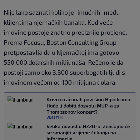
Nije lako saznati koliko je “imućnih” među
klijentima njemačkih banaka. Kod veće
imovine postoje znatno preciznije procjene.
Prema Focusu, Boston Consulting Group
pretpostavlja da u Njemačkoj ima gotovo
550.000 dolarskih milijunaša. Rečeno je da
postoji samo oko 3.300 superbogatih ljudi s
imovinom većom od 100 milijuna dolara.
Krivo izračunali površinu Hipodroma:
Hoće li dobiti dozvolu MUP-a za
Thompsonov koncert?
VIJESTI
19. lip.
|
Velika novost u HZZO-u: Značajno će
se smanjiti vrijeme čekanja na
informacije