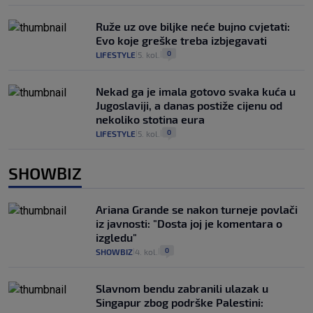
Ruže uz ove biljke neće bujno cvjetati:
Evo koje greške treba izbjegavati
0
LIFESTYLE
5. kol.
|
|
Nekad ga je imala gotovo svaka kuća u
Jugoslaviji, a danas postiže cijenu od
nekoliko stotina eura
0
LIFESTYLE
5. kol.
|
|
SHOWBIZ
Ariana Grande se nakon turneje povlači
iz javnosti: "Dosta joj je komentara o
izgledu"
0
SHOWBIZ
4. kol.
|
|
Slavnom bendu zabranili ulazak u
Singapur zbog podrške Palestini: