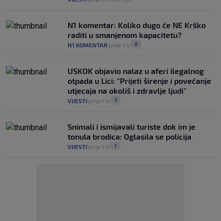
N1 komentar: Koliko dugo će NE Krško
raditi u smanjenom kapacitetu?
0
N1 KOMENTAR
prije 1 h
|
|
USKOK objavio nalaz u aferi ilegalnog
otpada u Lici: "Prijeti širenje i povećanje
utjecaja na okoliš i zdravlje ljudi"
5
VIJESTI
prije 1 h
|
|
Snimali i ismijavali turiste dok im je
tonula brodica: Oglasila se policija
1
VIJESTI
prije 1 h
|
|