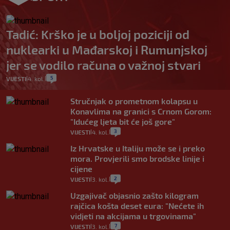
Tadić: Krško je u boljoj poziciji od
nuklearki u Mađarskoj i Rumunjskoj
jer se vodilo računa o važnoj stvari
5
VIJESTI
4. kol.
|
|
Stručnjak o prometnom kolapsu u
Konavlima na granici s Crnom Gorom:
"Idućeg ljeta bit će još gore"
3
VIJESTI
4. kol.
|
|
Iz Hrvatske u Italiju može se i preko
mora. Provjerili smo brodske linije i
cijene
2
VIJESTI
3. kol.
|
|
Uzgajivač objasnio zašto kilogram
rajčica košta deset eura: "Nećete ih
vidjeti na akcijama u trgovinama"
7
VIJESTI
3. kol.
|
|