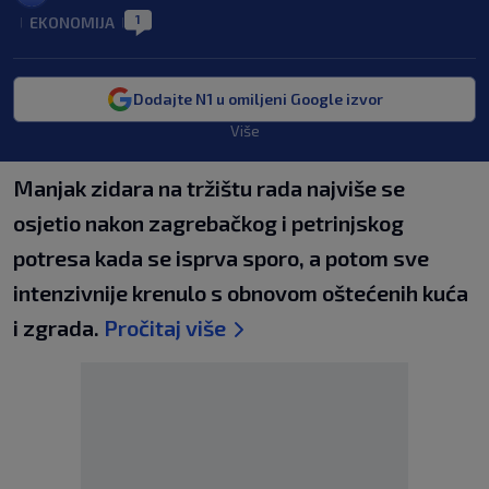
1
EKONOMIJA
|
|
Dodajte N1 u omiljeni Google izvor
Više
Manjak zidara na tržištu rada najviše se
osjetio nakon zagrebačkog i petrinjskog
potresa kada se isprva sporo, a potom sve
intenzivnije krenulo s obnovom oštećenih kuća
i zgrada.
Pročitaj više