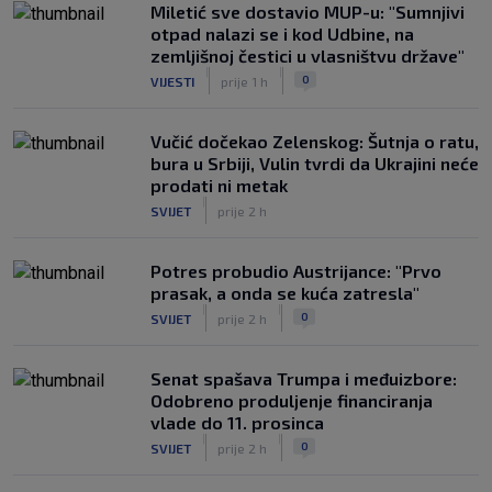
Miletić sve dostavio MUP-u: "Sumnjivi
otpad nalazi se i kod Udbine, na
zemljišnoj čestici u vlasništvu države"
|
|
0
VIJESTI
prije 1 h
Vučić dočekao Zelenskog: Šutnja o ratu,
bura u Srbiji, Vulin tvrdi da Ukrajini neće
prodati ni metak
|
SVIJET
prije 2 h
Potres probudio Austrijance: "Prvo
prasak, a onda se kuća zatresla"
|
|
0
SVIJET
prije 2 h
Senat spašava Trumpa i međuizbore:
Odobreno produljenje financiranja
vlade do 11. prosinca
|
|
0
SVIJET
prije 2 h