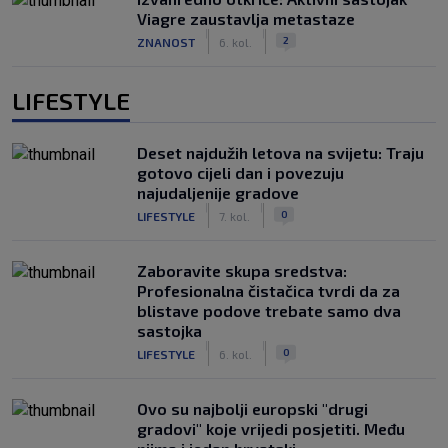
Viagre zaustavlja metastaze
|
|
2
ZNANOST
6. kol.
LIFESTYLE
Deset najdužih letova na svijetu: Traju
gotovo cijeli dan i povezuju
najudaljenije gradove
|
|
0
LIFESTYLE
7. kol.
Zaboravite skupa sredstva:
Profesionalna čistačica tvrdi da za
blistave podove trebate samo dva
sastojka
|
|
0
LIFESTYLE
6. kol.
Ovo su najbolji europski "drugi
gradovi" koje vrijedi posjetiti. Među