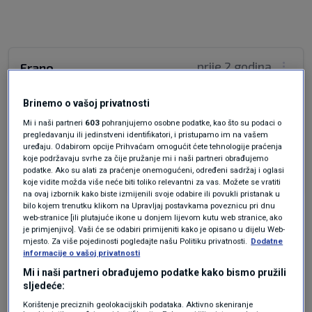
prije 2 godina
Frano
Brinemo o vašoj privatnosti
Fali zidara? Nemojte se zayebavati. Ja li ovo prvi
aprila ? Pa Hrvatska je puna Slobodnih zidara.
Mi i naši partneri
603
pohranjujemo osobne podatke, kao što su podaci o
pregledavanju ili jedinstveni identifikatori, i pristupamo im na vašem
Pogledajte vladu, sabor. Nema gdje ih nema.
uređaju. Odabirom opcije Prihvaćam omogućit ćete tehnologije praćenja
koje podržavaju svrhe za čije pružanje mi i naši partneri obrađujemo
Odgovor
podatke. Ako su alati za praćenje onemogućeni, određeni sadržaj i oglasi
koje vidite možda više neće biti toliko relevantni za vas. Možete se vratiti
na ovaj izbornik kako biste izmijenili svoje odabire ili povukli pristanak u
bilo kojem trenutku klikom na Upravljaj postavkama poveznicu pri dnu
web-stranice [ili plutajuće ikone u donjem lijevom kutu web stranice, ako
je primjenjivo]. Vaši će se odabiri primijeniti kako je opisano u dijelu Web-
mjesto. Za više pojedinosti pogledajte našu Politiku privatnosti.
Dodatne
informacije o vašoj privatnosti
Mi i naši partneri obrađujemo podatke kako bismo pružili
sljedeće:
Oglas
Korištenje preciznih geolokacijskih podataka. Aktivno skeniranje