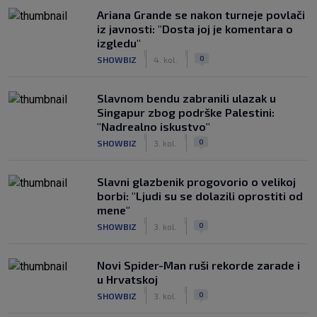
Ariana Grande se nakon turneje povlači
iz javnosti: "Dosta joj je komentara o
izgledu"
|
|
0
SHOWBIZ
4. kol.
Slavnom bendu zabranili ulazak u
Singapur zbog podrške Palestini:
"Nadrealno iskustvo"
|
|
0
SHOWBIZ
3. kol.
Slavni glazbenik progovorio o velikoj
borbi: "Ljudi su se dolazili oprostiti od
mene"
|
|
0
SHOWBIZ
3. kol.
Novi Spider-Man ruši rekorde zarade i
u Hrvatskoj
|
|
0
SHOWBIZ
3. kol.