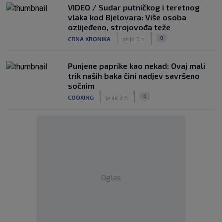
VIDEO / Sudar putničkog i teretnog
vlaka kod Bjelovara: Više osoba
ozlijeđeno, strojovođa teže
|
|
0
CRNA KRONIKA
prije 3 h
Punjene paprike kao nekad: Ovaj mali
trik naših baka čini nadjev savršeno
sočnim
|
|
0
COOKING
prije 3 h
Oglas