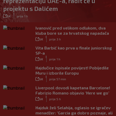
reprezentaciju UAE-a, radit će u
projektu s Dalićem
|
SK
prije 1 h
Ivanović pred velikom odlukom, dva
kluba bore se za hrvatskog napadača
|
SK
prije 3 h
Vita Barbić kao prva u finale juniorskog
SP-a
|
SK
prije 1 h
Hajdučice ispisale povijest! Pobijedile
Muru i izborile Europu
|
SK
prije 57 min
Liverpool dovodi kapetana Barcelone!
Fabrizio Romano objavio ‘Here we go’
|
SK
prije 5 h
Hajduk želi Selahija, oglasio se igračev
menadžer: ‘Garcia ga dobro poznaje, ali