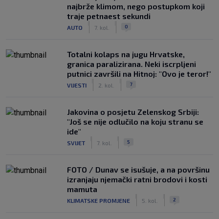
najbrže klimom, nego postupkom koji
traje petnaest sekundi
|
|
0
AUTO
7. kol.
Totalni kolaps na jugu Hrvatske,
granica paralizirana. Neki iscrpljeni
putnici završili na Hitnoj: "Ovo je teror!"
|
|
7
VIJESTI
2. kol.
Jakovina o posjetu Zelenskog Srbiji:
"Još se nije odlučilo na koju stranu se
ide"
|
|
5
SVIJET
7. kol.
FOTO / Dunav se isušuje, a na površinu
izranjaju njemački ratni brodovi i kosti
mamuta
|
|
2
KLIMATSKE PROMJENE
5. kol.