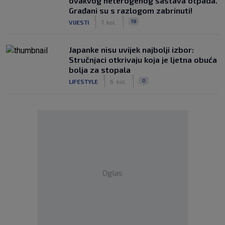
ovakvog heterogenog sastava otpada.
Građani su s razlogom zabrinuti!
|
|
19
VIJESTI
7. kol.
Japanke nisu uvijek najbolji izbor:
Stručnjaci otkrivaju koja je ljetna obuća
bolja za stopala
|
|
0
LIFESTYLE
6. kol.
Oglas