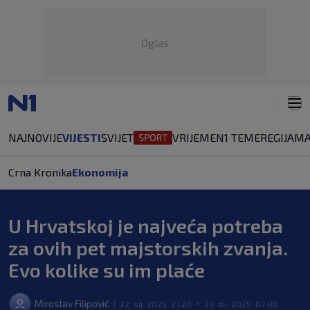
Oglas
NAJNOVIJE
VIJESTI
SVIJET
VRIJEME
N1 TEME
REGIJA
MA
Crna Kronika
Ekonomija
U Hrvatskoj je najveća potreba
za ovih pet majstorskih zvanja.
Evo kolike su im plaće
Miroslav Filipović
22. sij. 2025. 21:20
23. sij. 2025. 07:00
|
>