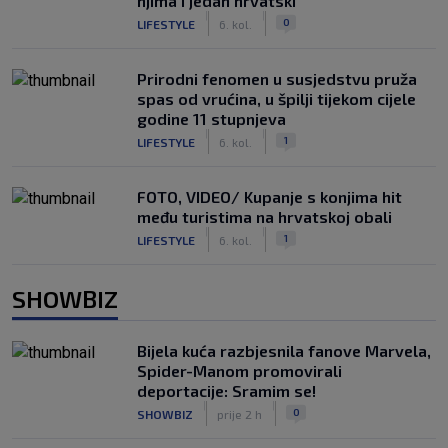
njima i jedan hrvatski
|
|
0
LIFESTYLE
6. kol.
Prirodni fenomen u susjedstvu pruža
spas od vrućina, u špilji tijekom cijele
godine 11 stupnjeva
|
|
1
LIFESTYLE
6. kol.
FOTO, VIDEO/ Kupanje s konjima hit
među turistima na hrvatskoj obali
|
|
1
LIFESTYLE
6. kol.
SHOWBIZ
Bijela kuća razbjesnila fanove Marvela,
Spider-Manom promovirali
deportacije: Sramim se!
|
|
0
SHOWBIZ
prije 2 h