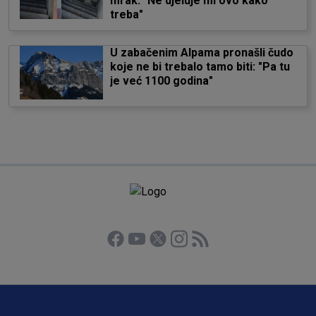
mrak: "Ne djeluje mi ovo kako
treba"
U zabačenim Alpama pronašli čudo
koje ne bi trebalo tamo biti: "Pa tu
je već 1100 godina"