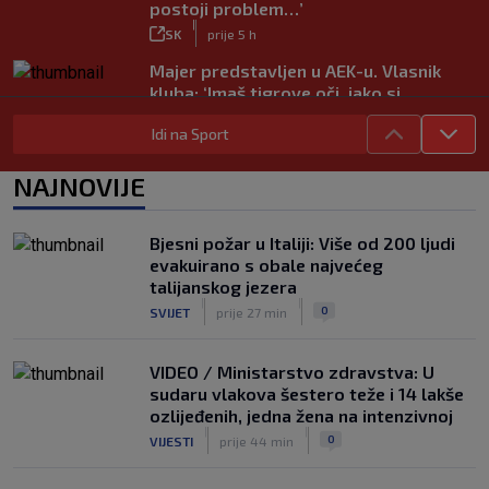
postoji problem…’
|
SK
prije 5 h
Majer predstavljen u AEK-u. Vlasnik
kluba: ‘Imaš tigrove oči, jako si
inteligentan’
Idi na Sport
|
SK
prije 5 h
Bio je hit druge lige, a sada s Istrom
NAJNOVIJE
prijeti Hajduku: ‘Imao sam 16 ponuda,
ali htio sam SHNL’
|
Bjesni požar u Italiji: Više od 200 ljudi
SK
prije 5 h
evakuirano s obale najvećeg
VIDEO / Tenisač se požalio na
talijanskog jezera
gledatelja koji mu je smetao, reakcija
|
|
0
SVIJET
prije 27 min
suca je hit
|
SK
prije 5 h
VIDEO / Ministarstvo zdravstva: U
sudaru vlakova šestero teže i 14 lakše
ozlijeđenih, jedna žena na intenzivnoj
|
|
0
VIJESTI
prije 44 min