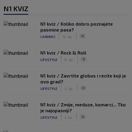
N1 KVIZ
N1 kviz / Koliko dobro poznajete
pasmine pasa?
|
|
0
LJUBIMCI
13. lip.
N1 kviz / Rock & Roll
|
|
0
LIFESTYLE
8. lip.
N1 kviz / Zavrtite globus i recite koji je
ovo grad?
|
|
0
LIFESTYLE
2. lip.
N1 kviz / Zmije, meduze, komarci... Tko
je najopasniji?
|
|
0
LIFESTYLE
1. lip.