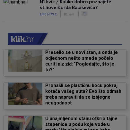
N1 kviz / Koliko dobro poznajete
stihove Đorđa Balaševića?
|
|
11
LIFESTYLE
18. svi.
Preselio se u novi stan, a onda je
odjednom nešto smeđe počelo
curiti niz zid: "Pogledajte, što je
to?"
Pronašli se plastičnu bocu pokraj
kotača vašeg auta? Evo što odmah
treba napraviti da se izbjegne
neugodnost
U unajmljenom stanu otkrio tajne
stepenice u podu koje vode u