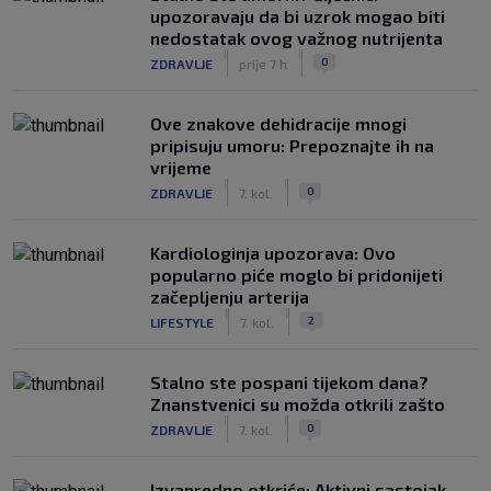
upozoravaju da bi uzrok mogao biti
nedostatak ovog važnog nutrijenta
|
|
0
ZDRAVLJE
prije 7 h
Ove znakove dehidracije mnogi
pripisuju umoru: Prepoznajte ih na
vrijeme
|
|
0
ZDRAVLJE
7. kol.
Kardiologinja upozorava: Ovo
popularno piće moglo bi pridonijeti
začepljenju arterija
|
|
2
LIFESTYLE
7. kol.
Stalno ste pospani tijekom dana?
Znanstvenici su možda otkrili zašto
|
|
0
ZDRAVLJE
7. kol.
Izvanredno otkriće: Aktivni sastojak