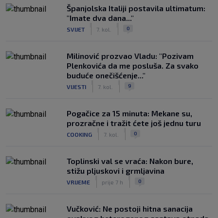
Španjolska Italiji postavila ultimatum:
"Imate dva dana..."
|
|
0
SVIJET
7. kol.
Milinović prozvao Vladu: "Pozivam
Plenkovića da me posluša. Za svako
buduće onečišćenje..."
|
|
9
VIJESTI
7. kol.
Pogačice za 15 minuta: Mekane su,
prozračne i tražit ćete još jednu turu
|
|
0
COOKING
7. kol.
Toplinski val se vraća: Nakon bure,
stižu pljuskovi i grmljavina
|
|
0
VRIJEME
prije 7 h
Vučković: Ne postoji hitna sanacija