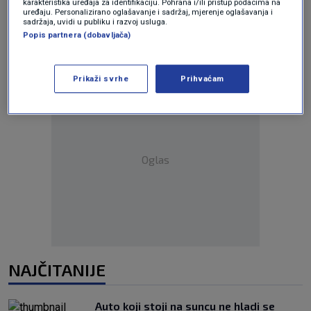
karakteristika uređaja za identifikaciju. Pohrana i/ili pristup podacima na
uređaju. Personalizirano oglašavanje i sadržaj, mjerenje oglašavanja i
sadržaja, uvidi u publiku i razvoj usluga.
Popis partnera (dobavljača)
Prikaži svrhe
Prihvaćam
Oglas
NAJČITANIJE
Auto koji stoji na suncu ne hladi se