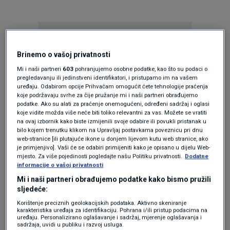
Brinemo o vašoj privatnosti
Mi i naši partneri
603
pohranjujemo osobne podatke, kao što su podaci o
pregledavanju ili jedinstveni identifikatori, i pristupamo im na vašem
Oglas
uređaju. Odabirom opcije Prihvaćam omogućit ćete tehnologije praćenja
koje podržavaju svrhe za čije pružanje mi i naši partneri obrađujemo
podatke. Ako su alati za praćenje onemogućeni, određeni sadržaj i oglasi
koje vidite možda više neće biti toliko relevantni za vas. Možete se vratiti
na ovaj izbornik kako biste izmijenili svoje odabire ili povukli pristanak u
bilo kojem trenutku klikom na Upravljaj postavkama poveznicu pri dnu
web-stranice [ili plutajuće ikone u donjem lijevom kutu web stranice, ako
je primjenjivo]. Vaši će se odabiri primijeniti kako je opisano u dijelu Web-
mjesto. Za više pojedinosti pogledajte našu Politiku privatnosti.
Dodatne
informacije o vašoj privatnosti
Mi i naši partneri obrađujemo podatke kako bismo pružili
sljedeće:
Korištenje preciznih geolokacijskih podataka. Aktivno skeniranje
karakteristika uređaja za identifikaciju. Pohrana i/ili pristup podacima na
Oglas
uređaju. Personalizirano oglašavanje i sadržaj, mjerenje oglašavanja i
sadržaja, uvidi u publiku i razvoj usluga.