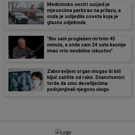
Medicinsko sestri susjed je
mjesecima parkirao na prilazu, a
onda je uslijedila osveta koja je
glasno odjeknula
"Bio sam proglašen mrtvim 45
minuta, a onda sam 24 sata kasnije
imao vrlo neobično iskustvo"
Zaboravljeni organ mogao bi biti
ključ zaštite od raka: Znanstvenici
tvrde da smo desetljećima
podcjenjivali njegovu ulogu