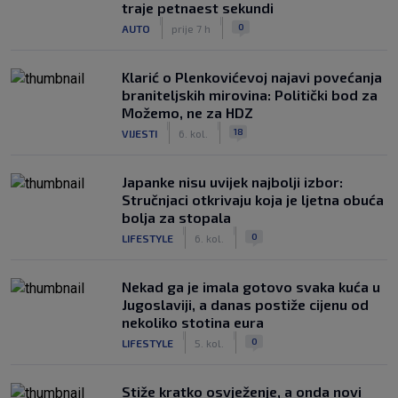
traje petnaest sekundi
|
|
0
AUTO
prije 7 h
Klarić o Plenkovićevoj najavi povećanja
braniteljskih mirovina: Politički bod za
Možemo, ne za HDZ
|
|
18
VIJESTI
6. kol.
Japanke nisu uvijek najbolji izbor:
Stručnjaci otkrivaju koja je ljetna obuća
bolja za stopala
|
|
0
LIFESTYLE
6. kol.
Nekad ga je imala gotovo svaka kuća u
Jugoslaviji, a danas postiže cijenu od
nekoliko stotina eura
|
|
0
LIFESTYLE
5. kol.
Stiže kratko osvježenje, a onda novi