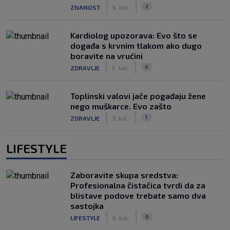
|
|
2
ZNANOST
6. kol.
Kardiolog upozorava: Evo što se
događa s krvnim tlakom ako dugo
boravite na vrućini
|
|
0
ZDRAVLJE
5. kol.
Toplinski valovi jače pogađaju žene
nego muškarce. Evo zašto
|
|
1
ZDRAVLJE
3. kol.
LIFESTYLE
Zaboravite skupa sredstva:
Profesionalna čistačica tvrdi da za
blistave podove trebate samo dva
sastojka
|
|
0
LIFESTYLE
6. kol.