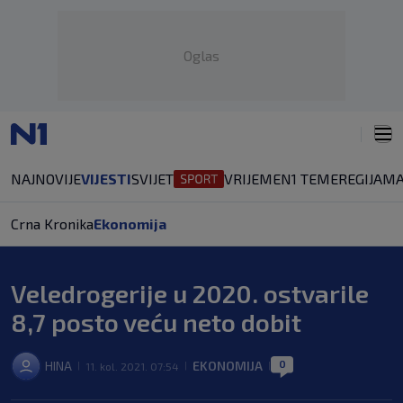
Oglas
NAJNOVIJE
VIJESTI
SVIJET
VRIJEME
N1 TEME
REGIJA
MA
Crna Kronika
Ekonomija
Veledrogerije u 2020. ostvarile
8,7 posto veću neto dobit
0
HINA
EKONOMIJA
11. kol. 2021. 07:54
|
|
|