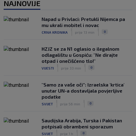
NAJNOVIJE
Dinamo ostao kratak u senzacionalnom
preokretu, Juventus slavio na
otvaranju Ramljakova turnira
Napad u Privlaci: Pretukli Nijemca pa
|
mu ukrali mobitel i novac
SK
prije 5 h
|
|
0
CRNA KRONIKA
prije 13 min
Trener Žalgirisa ne odustaje: ‘Vidi se
razlika u kvaliteti, ali pokušat ćemo
iznenaditi na Poljudu’
HZJZ se za N1 oglasio o ilegalnom
|
odlagalištu u Gospiću: "Ne dirajte
SK
prije 6 h
otpad i onečišćeno tlo!"
|
|
0
VIJESTI
prije 33 min
"Samo za vaše oči“: Izraelska 'krtica'
unutar UN-a dostavljala povjerljive
podatke
|
|
0
SVIJET
prije 56 min
Saudijska Arabija, Turska i Pakistan
potpisali obrambeni sporazum
|
|
0
SVIJET
prije 1 h