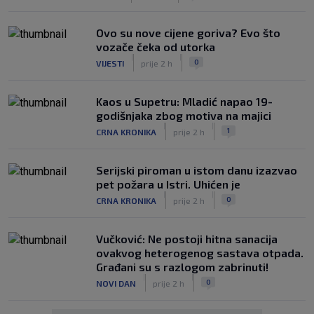
Ovo su nove cijene goriva? Evo što
vozače čeka od utorka
|
|
0
VIJESTI
prije 2 h
Kaos u Supetru: Mladić napao 19-
godišnjaka zbog motiva na majici
|
|
1
CRNA KRONIKA
prije 2 h
Serijski piroman u istom danu izazvao
pet požara u Istri. Uhićen je
|
|
0
CRNA KRONIKA
prije 2 h
Vučković: Ne postoji hitna sanacija
ovakvog heterogenog sastava otpada.
Građani su s razlogom zabrinuti!
|
|
0
NOVI DAN
prije 2 h