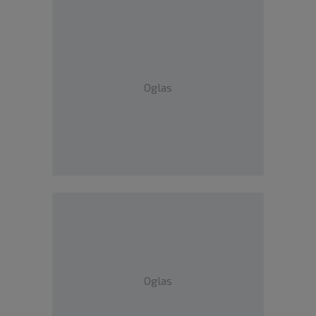
Oglas
Oglas