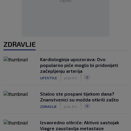
ZDRAVLJE
Kardiologinja upozorava: Ovo
popularno piće moglo bi pridonijeti
začepljenju arterija
|
|
2
LIFESTYLE
prije 6 h
Stalno ste pospani tijekom dana?
Znanstvenici su možda otkrili zašto
|
|
0
ZDRAVLJE
prije 8 h
Izvanredno otkriće: Aktivni sastojak
Viagre zaustavlja metastaze