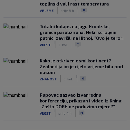
toplinski val i rast temperatura
|
|
0
VRIJEME
prije 8 h
Totalni kolaps na jugu Hrvatske,
granica paralizirana. Neki iscrpljeni
putnici završili na Hitnoj: "Ovo je teror!"
|
|
7
VIJESTI
2. kol.
Kako je otkriven osmi kontinent?
Zealandija im je cijelo vrijeme bila pod
nosom
|
|
0
ZNANOST
6. kol.
Pupovac sazvao izvanrednu
konferenciju, prikazan i video iz Knina:
"Zašto DORH ne poduzima mjere?"
|
|
14
VIJESTI
prije 4 h