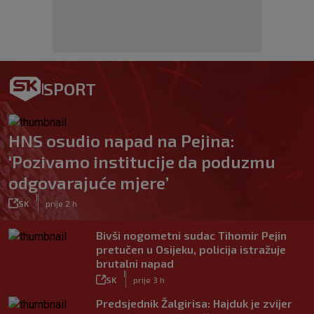
SPORT
HNS osudio napad na Pejina:
‘Pozivamo institucije da poduzmu
odgovarajuće mjere’
|
SK
prije 2 h
Bivši nogometni sudac Tihomir Pejin
pretučen u Osijeku, policija istražuje
brutalni napad
|
SK
prije 3 h
Predsjednik Žalgirisa: Hajduk je zvijer