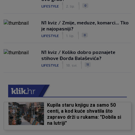
|
|
0
LIFESTYLE
2. lip.
N1 kviz / Zmije, meduze, komarci... Tko
je najopasniji?
|
|
0
LIFESTYLE
1. lip.
N1 kviz / Koliko dobro poznajete
stihove Đorđa Balaševića?
|
|
11
LIFESTYLE
18. svi.
Kupila staru knjigu za samo 50
centi, a kod kuće shvatila što
zapravo drži u rukama: "Dobila si
na lutriji"