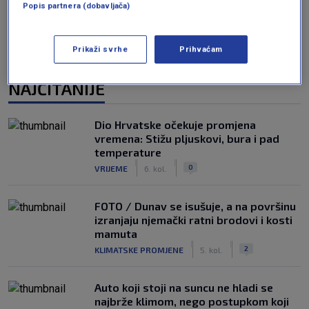
Popis partnera (dobavljača)
Prikaži svrhe
Prihvaćam
NAJČITANIJE
Dio Hrvatske očekuje promjena
vremena: Stižu pljuskovi, bura i pad
temperature
|
|
0
VRIJEME
6. kol.
FOTO / Dunav se isušuje, a na površinu
izranjaju njemački ratni brodovi i kosti
mamuta
|
|
2
KLIMATSKE PROMJENE
5. kol.
Auto koji stoji na suncu ne hladi se
najbrže klimom, nego postupkom koji