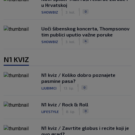
u Hrvatskoj
|
|
0
SHOWBIZ
3. kol.
Uoči šibenskog koncerta, Thompsonov
tim publici uputio važne poruke
|
|
4
SHOWBIZ
3. kol.
N1 KVIZ
N1 kviz / Koliko dobro poznajete
pasmine pasa?
|
|
0
LJUBIMCI
13. lip.
N1 kviz / Rock & Roll
|
|
0
LIFESTYLE
8. lip.
N1 kviz / Zavrtite globus i recite koji je
ovo grad?