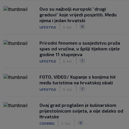
Ovo su najbolji europski "drugi
gradovi" koje vrijedi posjetiti. Među
njima i jedan hrvatski
|
|
0
LIFESTYLE
6. kol.
Prirodni fenomen u susjedstvu pruža
spas od vrućina, u špilji tijekom cijele
godine 11 stupnjeva
|
|
1
LIFESTYLE
6. kol.
FOTO, VIDEO/ Kupanje s konjima hit
među turistima na hrvatskoj obali
|
|
1
LIFESTYLE
6. kol.
Ovaj grad proglašen je kulinarskom
prijestolnicom svijeta, a nije daleko od
Hrvatske
|
|
0
COOKING
5. kol.