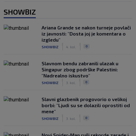
SHOWBIZ
Ariana Grande se nakon turneje povlači
iz javnosti: "Dosta joj je komentara o
izgledu"
|
|
0
SHOWBIZ
4. kol.
Slavnom bendu zabranili ulazak u
Singapur zbog podrške Palestini:
"Nadrealno iskustvo"
|
|
0
SHOWBIZ
3. kol.
Slavni glazbenik progovorio o velikoj
borbi: "Ljudi su se dolazili oprostiti od
mene"
|
|
0
SHOWBIZ
3. kol.
Novi Spider-Man ruši rekorde zarade i