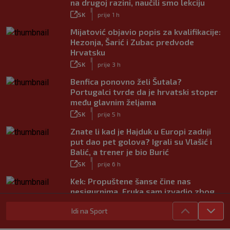
na drugoj razini, naučili smo lekciju
|
SK
prije 1 h
Mijatović objavio popis za kvalifikacije:
Hezonja, Šarić i Zubac predvode
Hrvatsku
|
SK
prije 3 h
Benfica ponovno želi Šutala?
Portugalci tvrde da je hrvatski stoper
među glavnim željama
|
SK
prije 5 h
Znate li kad je Hajduk u Europi zadnji
put dao pet golova? Igrali su Vlašić i
Balić, a trener je bio Burić
|
SK
prije 6 h
Kek: Propuštene šanse čine nas
nesigurnima. Fruka sam izvadio zbog
ozljede, pripremamo se na život bez
Idi na Sport
njega
|
SK
prije 7 h