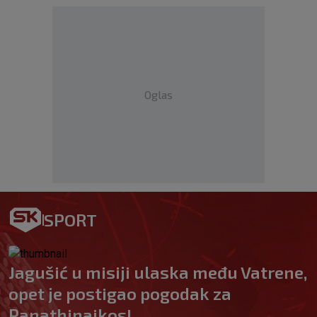
Oglas
SPORT
Jagušić u misiji ulaska među Vatrene,
opet je postigao pogodak za
Panathinaikos!