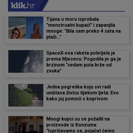
Tijana u moru isprobala
"menstrualni kupaći" i zapanjila
mnoge: "Bila sam preko 4 sata na
plaži..."
SpaceX-ova raketa poletjela je
prema Mjesecu: Pogodila je ga je
brzinom "sedam puta brže od
zvuka"
Jedna pogreška koju svi radi
uništava živicu tijekom ljeta: Evo
kako joj pomoći s koprivom
Mnogi kupci su se požalili na
proizvode iz Konzuma:
"Ispričavamo se, pojačat ćemo