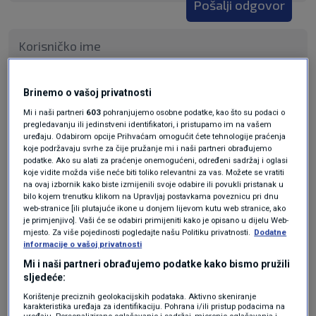
Pošalji odgovor
Pošalji
Brinemo o vašoj privatnosti
Mi i naši partneri
603
pohranjujemo osobne podatke, kao što su podaci o
pregledavanju ili jedinstveni identifikatori, i pristupamo im na vašem
uređaju. Odabirom opcije Prihvaćam omogućit ćete tehnologije praćenja
koje podržavaju svrhe za čije pružanje mi i naši partneri obrađujemo
podatke. Ako su alati za praćenje onemogućeni, određeni sadržaj i oglasi
koje vidite možda više neće biti toliko relevantni za vas. Možete se vratiti
na ovaj izbornik kako biste izmijenili svoje odabire ili povukli pristanak u
bilo kojem trenutku klikom na Upravljaj postavkama poveznicu pri dnu
web-stranice [ili plutajuće ikone u donjem lijevom kutu web stranice, ako
je primjenjivo]. Vaši će se odabiri primijeniti kako je opisano u dijelu Web-
mjesto. Za više pojedinosti pogledajte našu Politiku privatnosti.
Dodatne
informacije o vašoj privatnosti
Oglas
Mi i naši partneri obrađujemo podatke kako bismo pružili
sljedeće:
Korištenje preciznih geolokacijskih podataka. Aktivno skeniranje
karakteristika uređaja za identifikaciju. Pohrana i/ili pristup podacima na
uređaju. Personalizirano oglašavanje i sadržaj, mjerenje oglašavanja i