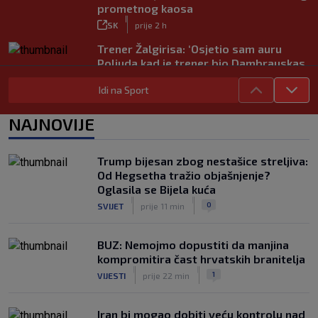
prometnog kaosa
|
SK
prije 2 h
Trener Žalgirisa: ‘Osjetio sam auru
Poljuda kad je trener bio Dambrauskas.
Hajduk danas igra nestabilno’
Idi na Sport
|
SK
prije 4 h
Vatreni u Cityju sve bolji: ‘Kovačić
NAJNOVIJE
izgleda potpuno fit, a Gvardiol bi
mogao biti starter na boku’
|
Trump bijesan zbog nestašice streljiva:
SK
prije 4 h
Od Hegsetha tražio objašnjenje?
Luis Figo žestoko prozvao Infantina:
Oglasila se Bijela kuća
‘Najniže, najlopovskije i kukavički
|
|
0
SVIJET
prije 11 min
sebično ponašanje. Mora otići!’
|
SK
prije 6 h
BUZ: Nemojmo dopustiti da manjina
kompromitira čast hrvatskih branitelja
|
|
1
VIJESTI
prije 22 min
Iran bi mogao dobiti veću kontrolu nad