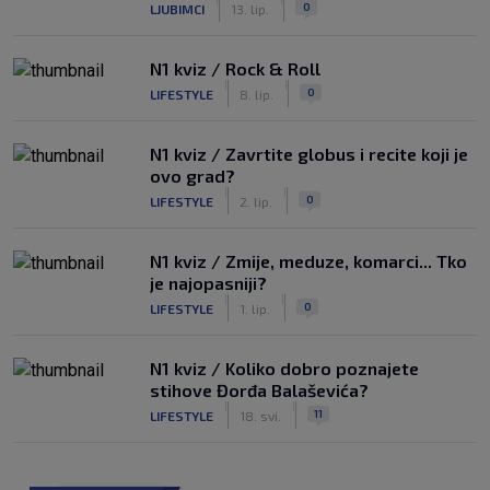
0
LJUBIMCI
13. lip.
N1 kviz / Rock & Roll
|
|
0
LIFESTYLE
8. lip.
N1 kviz / Zavrtite globus i recite koji je
ovo grad?
|
|
0
LIFESTYLE
2. lip.
N1 kviz / Zmije, meduze, komarci... Tko
je najopasniji?
|
|
0
LIFESTYLE
1. lip.
N1 kviz / Koliko dobro poznajete
stihove Đorđa Balaševića?
|
|
11
LIFESTYLE
18. svi.