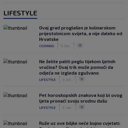
LIFESTYLE
Ovaj grad proglašen je kulinarskom
prijestolnicom svijeta, a nije daleko od
Hrvatske
|
|
0
COOKING
5. kol.
Ne želite paliti peglu tijekom ljetnih
vrućina? Ovaj trik može pomoći da
odjeća ne izgleda zgužvano
|
|
0
LIFESTYLE
5. kol.
Pet horoskopskih znakova koji bi ovog
ljeta pronaći svoju srodnu dušu
|
|
0
LIFESTYLE
5. kol.
Ruže uz ove biljke neće bujno cvjetati: