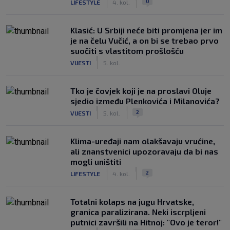
0
LIFESTYLE
4. kol.
Klasić: U Srbiji neće biti promjena jer im
je na čelu Vučić, a on bi se trebao prvo
suočiti s vlastitom prošlošću
|
VIJESTI
5. kol.
Tko je čovjek koji je na proslavi Oluje
sjedio između Plenkovića i Milanovića?
|
|
2
VIJESTI
5. kol.
Klima-uređaji nam olakšavaju vrućine,
ali znanstvenici upozoravaju da bi nas
mogli uništiti
|
|
2
LIFESTYLE
4. kol.
Totalni kolaps na jugu Hrvatske,
granica paralizirana. Neki iscrpljeni
putnici završili na Hitnoj: "Ovo je teror!"
|
|