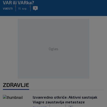
VAR ili VARka?
|
|
4
VIJESTI
11. srp.
Oglas
ZDRAVLJE
Izvanredno otkriće: Aktivni sastojak
Viagre zaustavlja metastaze
|
|
1