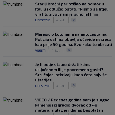
Stariji bračni par otišao na odmor u
Italiju i odlučio ostati: "Nismo se htjeli
vratiti, život nam je puno jeftiniji"
|
|
0
LIFESTYLE
4. kol.
Marušić o kolonama na autocestama:
Policija satima obavlja očevide nesreća
kao prije 50 godina. Evo kako to ubrzati
|
|
6
VIJESTI
4. kol.
Je li bolje stalno držati klimu
uključenom ili je povremeno gasiti?
Stručnjaci otkrivaju kada ćete najviše
uštedjeti
|
|
0
LIFESTYLE
4. kol.
VIDEO / Pedeset godina sam je slagao
kamenje i izgradio dvorac od 48
metara, a ulaz je i danas besplatan
|
|