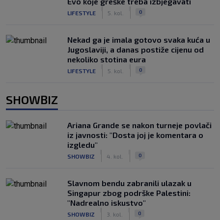
Evo koje greške treba izbjegavati
|
|
0
LIFESTYLE
5. kol.
Nekad ga je imala gotovo svaka kuća u
Jugoslaviji, a danas postiže cijenu od
nekoliko stotina eura
|
|
0
LIFESTYLE
5. kol.
SHOWBIZ
Ariana Grande se nakon turneje povlači
iz javnosti: "Dosta joj je komentara o
izgledu"
|
|
0
SHOWBIZ
4. kol.
Slavnom bendu zabranili ulazak u
Singapur zbog podrške Palestini:
"Nadrealno iskustvo"
|
|
0
SHOWBIZ
3. kol.