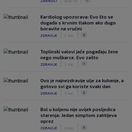
ZNANOST
prije 1 h
Kardiolog upozorava: Evo što se
događa s krvnim tlakom ako dugo
boravite na vrućini
|
|
0
ZDRAVLJE
5. kol.
Toplinski valovi jače pogađaju žene
nego muškarce. Evo zašto
|
|
1
ZDRAVLJE
3. kol.
Ovo je najnezdravije ulje za kuhanje, a
gotovo svi ga koriste svaki dan
|
|
3
ZDRAVLJE
3. kol.
Bol u koljenu nije uvijek posljedica
starenja: Jedan simptom zahtijeva
oprez
|
|
0
ZDRAVLJE
3. kol.