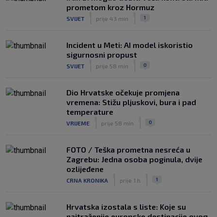
prometom kroz Hormuz
|
|
1
SVIJET
prije 43 min
Incident u Meti: AI model iskoristio
sigurnosni propust
|
|
0
SVIJET
prije 58 min
Dio Hrvatske očekuje promjena
vremena: Stižu pljuskovi, bura i pad
temperature
|
|
0
VRIJEME
prije 58 min
FOTO / Teška prometna nesreća u
Zagrebu: Jedna osoba poginula, dvije
ozlijeđene
|
|
1
CRNA KRONIKA
prije 1 h
Hrvatska izostala s liste: Koje su
najtraženije europske destinacije ovog