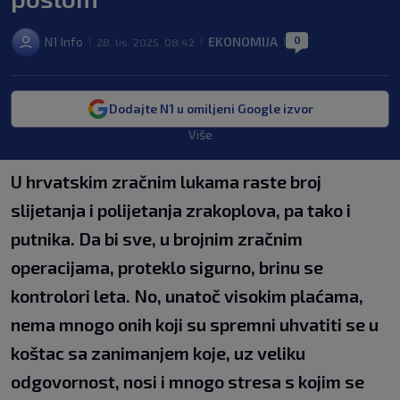
0
N1 Info
EKONOMIJA
28. lis. 2025. 08:42
|
|
|
Dodajte N1 u omiljeni Google izvor
Više
U hrvatskim zračnim lukama raste broj
slijetanja i polijetanja zrakoplova, pa tako i
putnika. Da bi sve, u brojnim zračnim
operacijama, proteklo sigurno, brinu se
kontrolori leta. No, unatoč visokim plaćama,
nema mnogo onih koji su spremni uhvatiti se u
koštac sa zanimanjem koje, uz veliku
odgovornost, nosi i mnogo stresa s kojim se