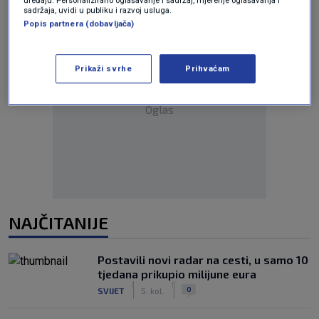
sadržaja, uvidi u publiku i razvoj usluga.
Popis partnera (dobavljača)
Prikaži svrhe
Prihvaćam
Oglas
NAJČITANIJE
Postavili novi radar na cesti, u samo 10
tjedana prikupio milijune eura
|
|
0
SVIJET
5. kol.