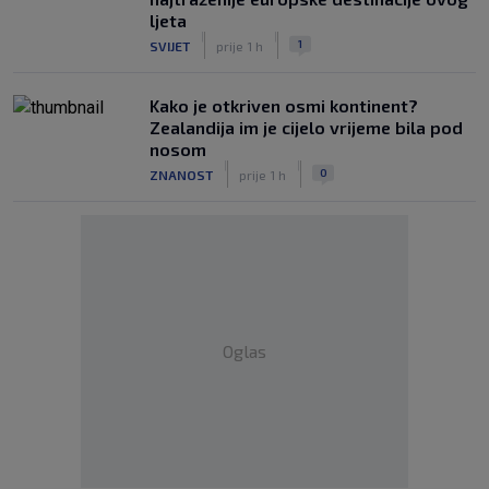
ljeta
|
|
1
SVIJET
prije 1 h
Kako je otkriven osmi kontinent?
Zealandija im je cijelo vrijeme bila pod
nosom
|
|
0
ZNANOST
prije 1 h
Oglas