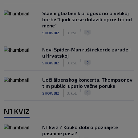
Slavni glazbenik progovorio o velikoj
borbi: "Ljudi su se dolazili oprostiti od
mene"
|
|
0
SHOWBIZ
3. kol.
Novi Spider-Man ruši rekorde zarade i
u Hrvatskoj
|
|
0
SHOWBIZ
3. kol.
Uoči šibenskog koncerta, Thompsonov
tim publici uputio važne poruke
|
|
4
SHOWBIZ
3. kol.
N1 KVIZ
N1 kviz / Koliko dobro poznajete
pasmine pasa?
|
|