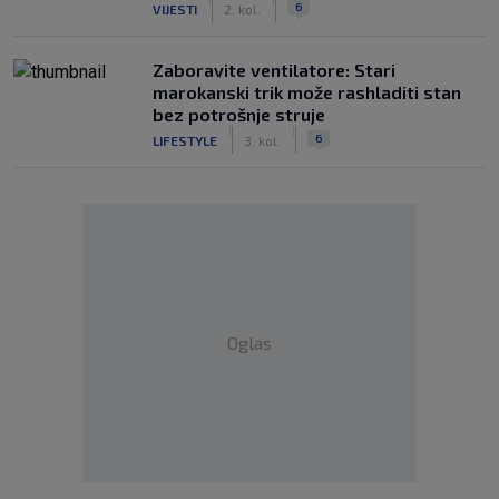
6
VIJESTI
2. kol.
Zaboravite ventilatore: Stari
marokanski trik može rashladiti stan
bez potrošnje struje
|
|
6
LIFESTYLE
3. kol.
Oglas