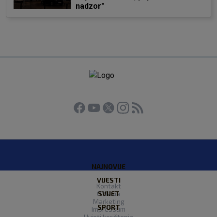
nadzor"
NAJNOVIJE
VIJESTI
Kontakt
O Nama
SVIJET
Marketing
SPORT
Impressum
Uvjeti korištenja