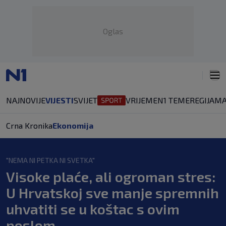
Oglas
NAJNOVIJE
VIJESTI
SVIJET
VRIJEME
N1 TEME
REGIJA
MA
Crna Kronika
Ekonomija
"NEMA NI PETKA NI SVETKA"
Visoke plaće, ali ogroman stres:
U Hrvatskoj sve manje spremnih
uhvatiti se u koštac s ovim
poslom