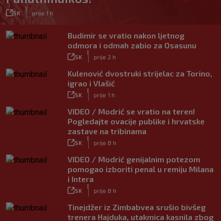
|
SK
prije 1 h
Budimir se vratio nakon ljetnog
odmora i odmah zabio za Osasunu
|
SK
prije 2 h
Kulenović dvostruki strijelac za Torino,
igrao i Vlašić
|
SK
prije 1 h
VIDEO / Modrić se vratio na teren!
Pogledajte ovacije publike i hrvatske
zastave na tribinama
|
SK
prije 8 h
VIDEO / Modrić genijalnim potezom
pomogao izboriti penal u remiju Milana
i Intera
|
SK
prije 8 h
Tinejdžer iz Zimbabvea srušio bivšeg
trenera Hajduka, utakmica kasnila zbog