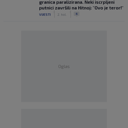
granica paralizirana. Neki iscrpljeni
putnici završili na Hitnoj: "Ovo je teror!"
|
|
6
VIJESTI
2. kol.
Oglas