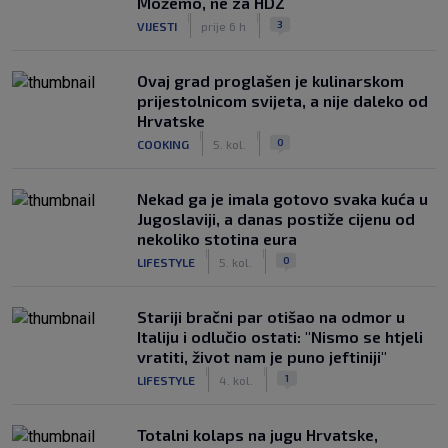
Možemo, ne za HDZ
|
|
3
VIJESTI
prije 6 h
Ovaj grad proglašen je kulinarskom
prijestolnicom svijeta, a nije daleko od
Hrvatske
|
|
0
COOKING
5. kol.
Nekad ga je imala gotovo svaka kuća u
Jugoslaviji, a danas postiže cijenu od
nekoliko stotina eura
|
|
0
LIFESTYLE
5. kol.
Stariji bračni par otišao na odmor u
Italiju i odlučio ostati: "Nismo se htjeli
vratiti, život nam je puno jeftiniji"
|
|
1
LIFESTYLE
4. kol.
Totalni kolaps na jugu Hrvatske,