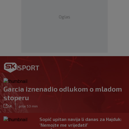
Oglas
SPORT
Garcia iznenadio odlukom o mladom
stoperu
|
SK
prije 53 min
Sopić upitan navija li danas za Hajduk:
‘Nemojte me vrijeđati!’