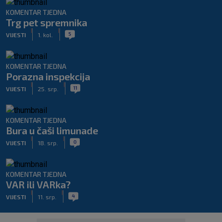
KOMENTAR TJEDNA
Trg pet spremnika
|
|
5
VIJESTI
1. kol.
KOMENTAR TJEDNA
Porazna inspekcija
|
|
11
VIJESTI
25. srp.
KOMENTAR TJEDNA
Bura u čaši limunade
|
|
0
VIJESTI
18. srp.
KOMENTAR TJEDNA
VAR ili VARka?
|
|
4
VIJESTI
11. srp.