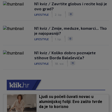
N1 kviz / Zavrtite globus i recite koji je
ovo grad?
|
|
0
LIFESTYLE
2. lip.
N1 kviz / Zmije, meduze, komarci... Tko
je najopasniji?
|
|
0
LIFESTYLE
1. lip.
N1 kviz / Koliko dobro poznajete
stihove Đorđa Balaševića?
|
|
11
LIFESTYLE
18. svi.
Ljudi su počeli čuvati novac u
aluminijskoj foliji: Evo zašto tvrde
da je to korisno