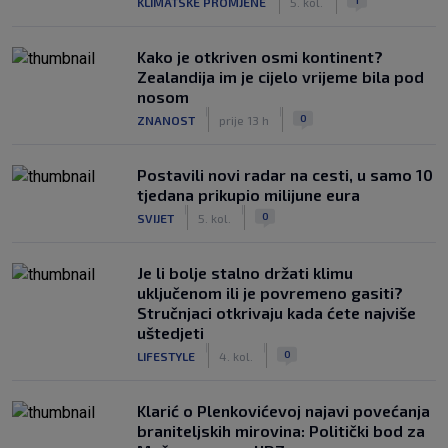
KLIMATSKE PROMJENE
5. kol.
Kako je otkriven osmi kontinent?
Zealandija im je cijelo vrijeme bila pod
nosom
|
|
0
ZNANOST
prije 13 h
Postavili novi radar na cesti, u samo 10
tjedana prikupio milijune eura
|
|
0
SVIJET
5. kol.
Je li bolje stalno držati klimu
uključenom ili je povremeno gasiti?
Stručnjaci otkrivaju kada ćete najviše
uštedjeti
|
|
0
LIFESTYLE
4. kol.
Klarić o Plenkovićevoj najavi povećanja
braniteljskih mirovina: Politički bod za