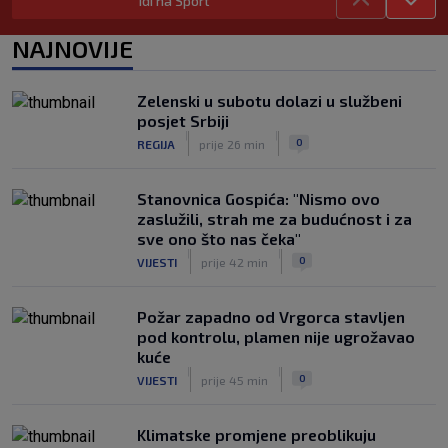
Idi na Sport
SK
prije 4 h
UEFA poslala oštru poruku Infantinu:
NAJNOVIJE
‘Ništa se ne mijenja, bojkot SP-a i dalje
je na snazi’
|
Zelenski u subotu dolazi u službeni
SK
prije 3 h
posjet Srbiji
FOTO / Federer ljetuje u Hrvatskoj:
|
|
0
REGIJA
prije 26 min
‘Večera dostojna prvaka’
|
SK
prije 3 h
Stanovnica Gospića: "Nismo ovo
zaslužili, strah me za budućnost i za
sve ono što nas čeka"
|
|
0
VIJESTI
prije 42 min
Požar zapadno od Vrgorca stavljen
pod kontrolu, plamen nije ugrožavao
kuće
|
|
0
VIJESTI
prije 45 min
Klimatske promjene preoblikuju