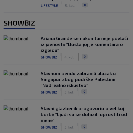
|
|
0
LIFESTYLE
5. kol.
SHOWBIZ
Ariana Grande se nakon turneje povlači
iz javnosti: "Dosta joj je komentara o
izgledu"
|
|
0
SHOWBIZ
4. kol.
Slavnom bendu zabranili ulazak u
Singapur zbog podrške Palestini:
"Nadrealno iskustvo"
|
|
0
SHOWBIZ
3. kol.
Slavni glazbenik progovorio o velikoj
borbi: "Ljudi su se dolazili oprostiti od
mene"
|
|
0
SHOWBIZ
3. kol.