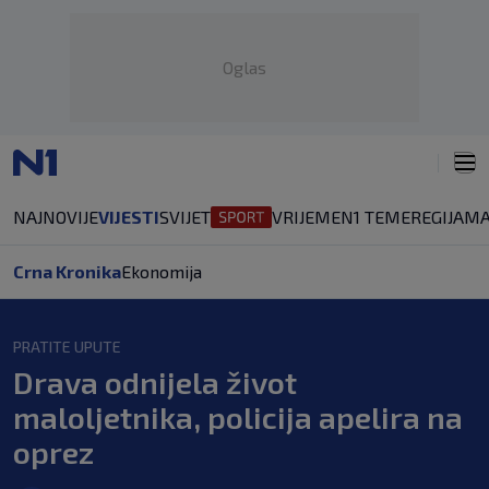
Oglas
NAJNOVIJE
VIJESTI
SVIJET
VRIJEME
N1 TEME
REGIJA
MA
Crna Kronika
Ekonomija
PRATITE UPUTE
Drava odnijela život
maloljetnika, policija apelira na
oprez