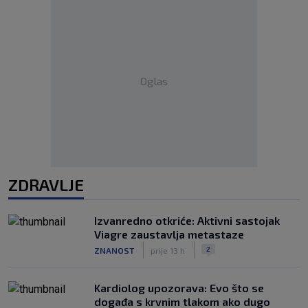
Oglas
ZDRAVLJE
Izvanredno otkriće: Aktivni sastojak
Viagre zaustavlja metastaze
|
|
2
ZNANOST
prije 13 h
Kardiolog upozorava: Evo što se
događa s krvnim tlakom ako dugo