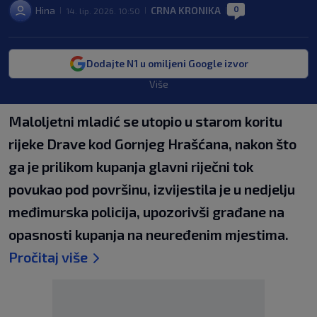
0
Hina
CRNA KRONIKA
14. lip. 2026. 10:50
|
|
|
Dodajte N1 u omiljeni Google izvor
Više
Maloljetni mladić se utopio u starom koritu
rijeke Drave kod Gornjeg Hrašćana, nakon što
ga je prilikom kupanja glavni riječni tok
povukao pod površinu, izvijestila je u nedjelju
međimurska policija, upozorivši građane na
opasnosti kupanja na neuređenim mjestima.
Pročitaj više