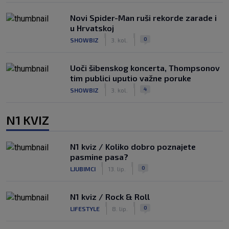
Novi Spider-Man ruši rekorde zarade i
u Hrvatskoj
|
|
0
SHOWBIZ
3. kol.
Uoči šibenskog koncerta, Thompsonov
tim publici uputio važne poruke
|
|
4
SHOWBIZ
3. kol.
N1 KVIZ
N1 kviz / Koliko dobro poznajete
pasmine pasa?
|
|
0
LJUBIMCI
13. lip.
N1 kviz / Rock & Roll
|
|
0
LIFESTYLE
8. lip.