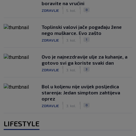
boravite na vrućini
|
|
0
ZDRAVLJE
5. kol.
Toplinski valovi jače pogađaju žene
nego muškarce. Evo zašto
|
|
1
ZDRAVLJE
3. kol.
Ovo je najnezdravije ulje za kuhanje, a
gotovo svi ga koriste svaki dan
|
|
3
ZDRAVLJE
3. kol.
Bol u koljenu nije uvijek posljedica
starenja: Jedan simptom zahtijeva
oprez
|
|
0
ZDRAVLJE
3. kol.
LIFESTYLE