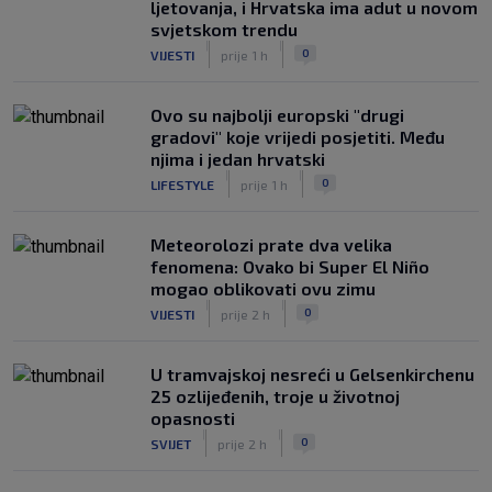
ljetovanja, i Hrvatska ima adut u novom
svjetskom trendu
|
|
0
VIJESTI
prije 1 h
Ovo su najbolji europski "drugi
gradovi" koje vrijedi posjetiti. Među
njima i jedan hrvatski
|
|
0
LIFESTYLE
prije 1 h
Meteorolozi prate dva velika
fenomena: Ovako bi Super El Niño
mogao oblikovati ovu zimu
|
|
0
VIJESTI
prije 2 h
U tramvajskoj nesreći u Gelsenkirchenu
25 ozlijeđenih, troje u životnoj
opasnosti
|
|
0
SVIJET
prije 2 h