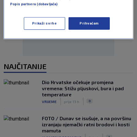
Popis partnera (dobavljača)
Oglas
Prikaži svrhe
Prihvaćam
NAJČITANIJE
Dio Hrvatske očekuje promjena
vremena: Stižu pljuskovi, bura i pad
temperature
|
|
0
VRIJEME
prije 13 h
FOTO / Dunav se isušuje, a na površinu
izranjaju njemački ratni brodovi i kosti
mamuta
|
|
1