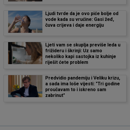
Ljudi tvrde da je ovo piće bolje od
vode kada su vrućine: Gasi žeđ,
čuva crijeva i daje energiju
Ljeti vam se skuplja previše leda u
frižideru i škrinji: Uz samo
nekoliko kapi sastojka iz kuhinje
riješit ćete problem
Predvidio pandemiju i Veliku krizu,
a sada ima loše vijesti: "Tri godine
proučavam to i iskreno sam
zabrinut"