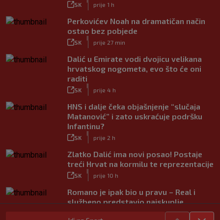
|
SK
prije 1 h
Perkovićev Noah na dramatičan način
ostao bez pobjede
|
SK
prije 27 min
Dalić u Emirate vodi dvojicu velikana
hrvatskog nogometa, evo što će oni
raditi
|
SK
prije 4 h
HNS i dalje čeka objašnjenje “slučaja
Matanović” i zato uskraćuje podršku
Infantinu?
|
SK
prije 2 h
Zlatko Dalić ima novi posao! Postaje
treći Hrvat na kormilu te reprezentacije
|
SK
prije 10 h
Romano je ipak bio u pravu – Real i
službeno predstavio najskuplje
pojačanje u povijesti
|