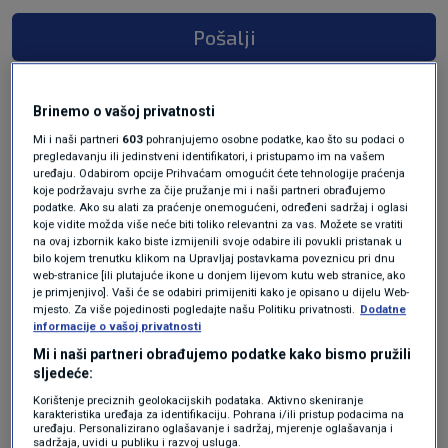
Pošalji
Brinemo o vašoj privatnosti
Mi i naši partneri
603
pohranjujemo osobne podatke, kao što su podaci o
pregledavanju ili jedinstveni identifikatori, i pristupamo im na vašem
uređaju. Odabirom opcije Prihvaćam omogućit ćete tehnologije praćenja
koje podržavaju svrhe za čije pružanje mi i naši partneri obrađujemo
podatke. Ako su alati za praćenje onemogućeni, određeni sadržaj i oglasi
koje vidite možda više neće biti toliko relevantni za vas. Možete se vratiti
na ovaj izbornik kako biste izmijenili svoje odabire ili povukli pristanak u
Oglas
bilo kojem trenutku klikom na Upravljaj postavkama poveznicu pri dnu
web-stranice [ili plutajuće ikone u donjem lijevom kutu web stranice, ako
je primjenjivo]. Vaši će se odabiri primijeniti kako je opisano u dijelu Web-
mjesto. Za više pojedinosti pogledajte našu Politiku privatnosti.
Dodatne
informacije o vašoj privatnosti
Mi i naši partneri obrađujemo podatke kako bismo pružili
sljedeće:
Korištenje preciznih geolokacijskih podataka. Aktivno skeniranje
karakteristika uređaja za identifikaciju. Pohrana i/ili pristup podacima na
uređaju. Personalizirano oglašavanje i sadržaj, mjerenje oglašavanja i
sadržaja, uvidi u publiku i razvoj usluga.