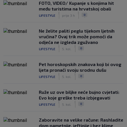
FOTO, VIDEO/ Kupanje s konjima hit
među turistima na hrvatskoj obali
|
|
0
LIFESTYLE
prije 3 h
Ne želite paliti peglu tijekom ljetnih
vrućina? Ovaj trik može pomoći da
odjeća ne izgleda zgužvano
|
|
0
LIFESTYLE
5. kol.
Pet horoskopskih znakova koji bi ovog
ljeta pronaći svoju srodnu dušu
|
|
0
LIFESTYLE
5. kol.
Ruže uz ove biljke neće bujno cvjetati:
Evo koje greške treba izbjegavati
|
|
0
LIFESTYLE
5. kol.
Zaboravite na velike račune: Rashladite
dom pametnije, jeftinije i bez klime