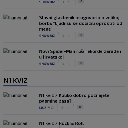
0
SHOWBIZ
3. kol.
Slavni glazbenik progovorio o velikoj
borbi: "Ljudi su se dolazili oprostiti od
mene"
|
|
0
SHOWBIZ
3. kol.
Novi Spider-Man ruši rekorde zarade i
u Hrvatskoj
|
|
0
SHOWBIZ
3. kol.
N1 KVIZ
N1 kviz / Koliko dobro poznajete
pasmine pasa?
|
|
0
LJUBIMCI
13. lip.
N1 kviz / Rock & Roll
|
|