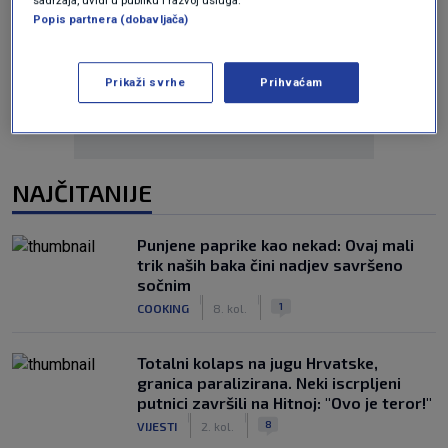
Popis partnera (dobavljača)
Oglas
Prikaži svrhe
Prihvaćam
NAJČITANIJE
Punjene paprike kao nekad: Ovaj mali
trik naših baka čini nadjev savršeno
sočnim
|
|
1
COOKING
8. kol.
Totalni kolaps na jugu Hrvatske,
granica paralizirana. Neki iscrpljeni
putnici završili na Hitnoj: "Ovo je teror!"
|
|
8
VIJESTI
2. kol.