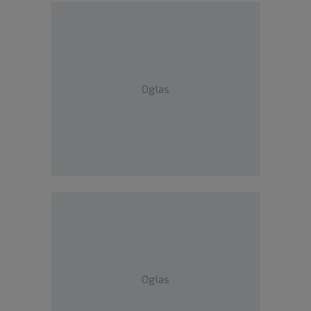
Oglas
Oglas