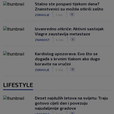
Stalno ste pospani tijekom dana?
Znanstvenici su možda otkrili zašto
|
|
0
ZDRAVLJE
7. kol.
Izvanredno otkriće: Aktivni sastojak
Viagre zaustavlja metastaze
|
|
2
ZNANOST
6. kol.
Kardiolog upozorava: Evo što se
događa s krvnim tlakom ako dugo
boravite na vrućini
|
|
0
ZDRAVLJE
5. kol.
LIFESTYLE
Deset najdužih letova na svijetu: Traju
gotovo cijeli dan i povezuju
najudaljenije gradove
|
|
0
LIFESTYLE
7. kol.