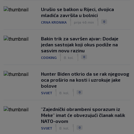
Urušio se balkon u Rijeci, dvojica
mladića završila u bolnici
|
|
0
CRNA KRONIKA
prije 46 min
Bakin trik za savršen ajvar: Dodaje
jedan sastojak koji okus podiže na
sasvim novu razinu
|
|
0
COOKING
8. kol.
Hunter Biden otkrio da se rak njegovog
oca proširio na kosti i uzrokuje jake
bolove
|
|
0
SVIJET
8. kol.
"Zajednički obrambeni sporazum iz
Meke" imat će obvezujući članak nalik
NATO-ovom
|
|
0
SVIJET
8. kol.