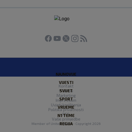
NAJNOVIJE
VIJESTI
Kontakt
O Nama
SVIJET
Marketing
SPORT
Impressum
Uvjeti korištenja
VRIJEME
Politika privatnosti
RSS
N1 TEME
Vaše primjedbe
REGIJA
Member of
United Media
- Copyright 2026