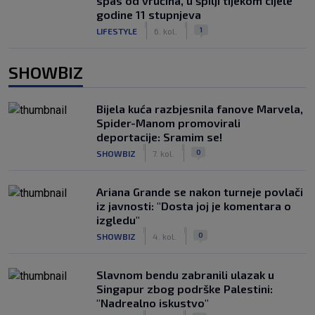
spas od vrućina, u špilji tijekom cijele
godine 11 stupnjeva
|
|
1
LIFESTYLE
6. kol.
SHOWBIZ
Bijela kuća razbjesnila fanove Marvela,
Spider-Manom promovirali
deportacije: Sramim se!
|
|
0
SHOWBIZ
7. kol.
Ariana Grande se nakon turneje povlači
iz javnosti: "Dosta joj je komentara o
izgledu"
|
|
0
SHOWBIZ
4. kol.
Slavnom bendu zabranili ulazak u
Singapur zbog podrške Palestini:
"Nadrealno iskustvo"
|
|