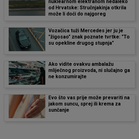
nuklearnom elektranom nedaleko
od Hrvatske: Stručnjakinja otkrila
može li doći do najgoreg
Vozačica tuži Mercedes jer ju je
"žigosao" znak poznate tvrtke: "To
su opekline drugog stupnja"
Ako vidite ovakvu ambalažu
mliječnog proizvoda, ni slučajno ga
ne konzumirajte
Evo što vas prije može prevariti na
jakom suncu, sprej ili krema za
sunčanje