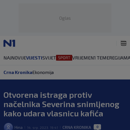
Oglas
NAJNOVIJE
VIJESTI
SVIJET
VRIJEME
N1 TEME
REGIJA
MA
Crna Kronika
Ekonomija
Otvorena istraga protiv
načelnika Severina snimljenog
kako udara vlasnicu kafića
0
Hina
CRNA KRONIKA
14. srp. 2023. 19:41
|
|
|