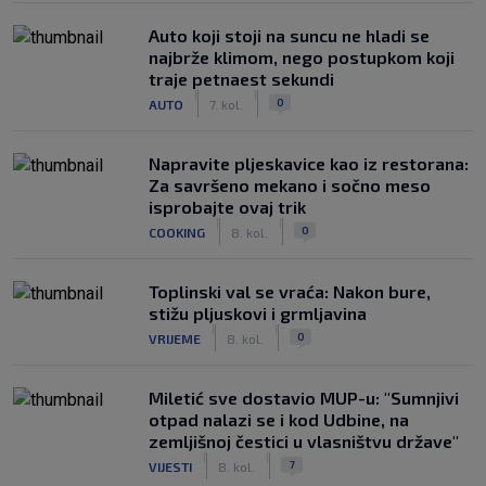
Auto koji stoji na suncu ne hladi se
najbrže klimom, nego postupkom koji
traje petnaest sekundi
|
|
0
AUTO
7. kol.
Napravite pljeskavice kao iz restorana:
Za savršeno mekano i sočno meso
isprobajte ovaj trik
|
|
0
COOKING
8. kol.
Toplinski val se vraća: Nakon bure,
stižu pljuskovi i grmljavina
|
|
0
VRIJEME
8. kol.
Miletić sve dostavio MUP-u: "Sumnjivi
otpad nalazi se i kod Udbine, na
zemljišnoj čestici u vlasništvu države"
|
|
7
VIJESTI
8. kol.