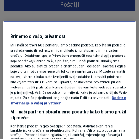
Pošalji
Brinemo o vašoj privatnosti
Mi i naši partneri
603
pohranjujemo osobne podatke, kao što su podaci o
pregledavanju ili jedinstveni identifikatori, i pristupamo im na vašem
uređaju. Odabirom opcije Prihvaćam omogućit ćete tehnologije praćenja
koje podržavaju svrhe za čije pružanje mi i naši partneri obrađujemo
podatke. Ako su alati za praćenje onemogućeni, određeni sadržaj i oglasi
Oglas
koje vidite možda više neće biti toliko relevantni za vas. Možete se vratiti
na ovaj izbornik kako biste izmijenili svoje odabire ili povukli pristanak u
bilo kojem trenutku klikom na Upravljaj postavkama poveznicu pri dnu
web-stranice [ili plutajuće ikone u donjem lijevom kutu web stranice, ako
je primjenjivo]. Vaši će se odabiri primijeniti kako je opisano u dijelu Web-
mjesto. Za više pojedinosti pogledajte našu Politiku privatnosti.
Dodatne
informacije o vašoj privatnosti
Mi i naši partneri obrađujemo podatke kako bismo pružili
sljedeće:
Korištenje preciznih geolokacijskih podataka. Aktivno skeniranje
karakteristika uređaja za identifikaciju. Pohrana i/ili pristup podacima na
uređaju. Personalizirano oglašavanje i sadržaj, mjerenje oglašavanja i
sadržaja, uvidi u publiku i razvoj usluga.