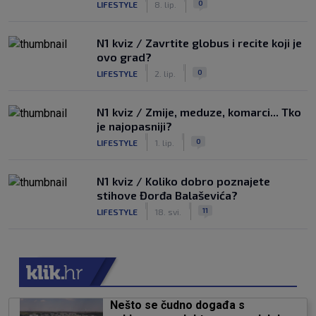
0
LIFESTYLE
8. lip.
N1 kviz / Zavrtite globus i recite koji je
ovo grad?
|
|
0
LIFESTYLE
2. lip.
N1 kviz / Zmije, meduze, komarci... Tko
je najopasniji?
|
|
0
LIFESTYLE
1. lip.
N1 kviz / Koliko dobro poznajete
stihove Đorđa Balaševića?
|
|
11
LIFESTYLE
18. svi.
Nešto se čudno događa s