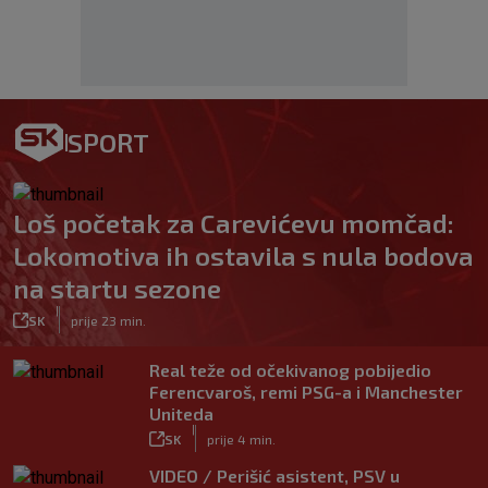
SPORT
Loš početak za Carevićevu momčad:
Lokomotiva ih ostavila s nula bodova
na startu sezone
|
SK
prije 23 min.
Real teže od očekivanog pobijedio
Ferencvaroš, remi PSG-a i Manchester
Uniteda
|
SK
prije 4 min.
VIDEO / Perišić asistent, PSV u