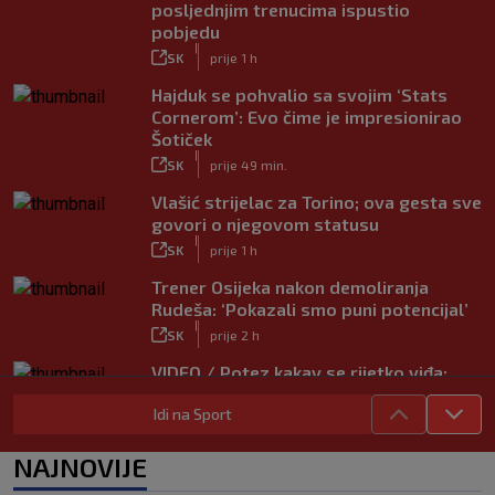
posljednjim trenucima ispustio
pobjedu
|
SK
prije 1 h
Hajduk se pohvalio sa svojim ‘Stats
Cornerom’: Evo čime je impresionirao
Šotiček
|
SK
prije 49 min.
Vlašić strijelac za Torino; ova gesta sve
govori o njegovom statusu
|
SK
prije 1 h
Trener Osijeka nakon demoliranja
Rudeša: ‘Pokazali smo puni potencijal’
|
SK
prije 2 h
VIDEO / Potez kakav se rijetko viđa:
Kada pomoć nije stigla, na rukama je
Idi na Sport
iznio suigrača u bolovima
|
SK
prije 5 h
NAJNOVIJE
Vušković debitirao za Brighton: