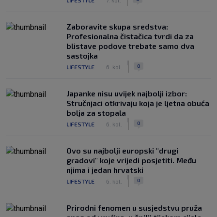
Zaboravite skupa sredstva:
Profesionalna čistačica tvrdi da za
blistave podove trebate samo dva
sastojka
|
|
0
LIFESTYLE
6. kol.
Japanke nisu uvijek najbolji izbor:
Stručnjaci otkrivaju koja je ljetna obuća
bolja za stopala
|
|
0
LIFESTYLE
6. kol.
Ovo su najbolji europski "drugi
gradovi" koje vrijedi posjetiti. Među
njima i jedan hrvatski
|
|
0
LIFESTYLE
6. kol.
Prirodni fenomen u susjedstvu pruža