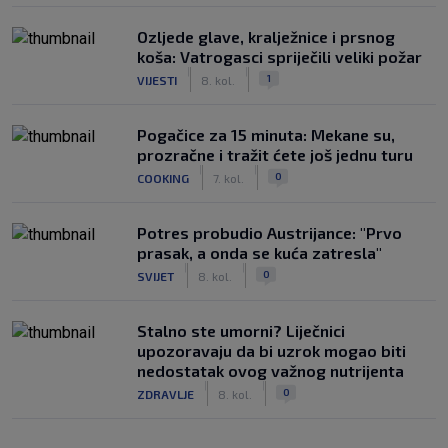
Ozljede glave, kralježnice i prsnog
koša: Vatrogasci spriječili veliki požar
|
|
1
VIJESTI
8. kol.
Pogačice za 15 minuta: Mekane su,
prozračne i tražit ćete još jednu turu
|
|
0
COOKING
7. kol.
Potres probudio Austrijance: "Prvo
prasak, a onda se kuća zatresla"
|
|
0
SVIJET
8. kol.
Stalno ste umorni? Liječnici
upozoravaju da bi uzrok mogao biti
nedostatak ovog važnog nutrijenta
|
|
0
ZDRAVLJE
8. kol.