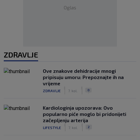
Oglas
ZDRAVLJE
Ove znakove dehidracije mnogi
pripisuju umoru: Prepoznajte ih na
vrijeme
|
|
0
ZDRAVLJE
7. kol.
Kardiologinja upozorava: Ovo
popularno piće moglo bi pridonijeti
začepljenju arterija
|
|
2
LIFESTYLE
7. kol.