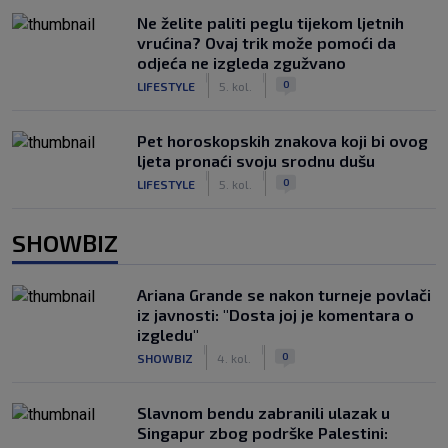
Ne želite paliti peglu tijekom ljetnih
vrućina? Ovaj trik može pomoći da
odjeća ne izgleda zgužvano
|
|
0
LIFESTYLE
5. kol.
Pet horoskopskih znakova koji bi ovog
ljeta pronaći svoju srodnu dušu
|
|
0
LIFESTYLE
5. kol.
SHOWBIZ
Ariana Grande se nakon turneje povlači
iz javnosti: "Dosta joj je komentara o
izgledu"
|
|
0
SHOWBIZ
4. kol.
Slavnom bendu zabranili ulazak u
Singapur zbog podrške Palestini: