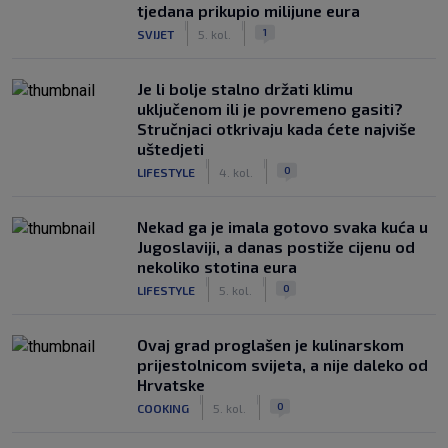
tjedana prikupio milijune eura
|
|
1
SVIJET
5. kol.
Je li bolje stalno držati klimu
uključenom ili je povremeno gasiti?
Stručnjaci otkrivaju kada ćete najviše
uštedjeti
|
|
0
LIFESTYLE
4. kol.
Nekad ga je imala gotovo svaka kuća u
Jugoslaviji, a danas postiže cijenu od
nekoliko stotina eura
|
|
0
LIFESTYLE
5. kol.
Ovaj grad proglašen je kulinarskom
prijestolnicom svijeta, a nije daleko od
Hrvatske
|
|
0
COOKING
5. kol.