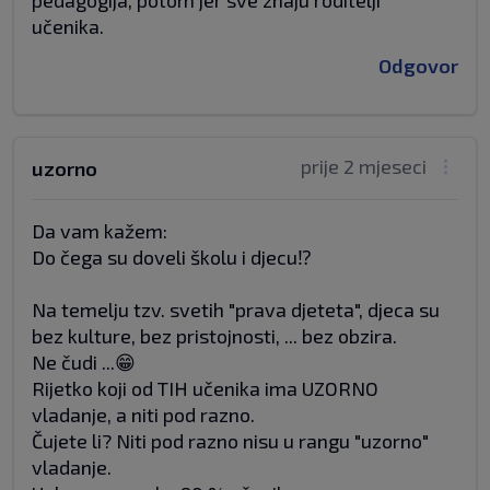
pedagogija, potom jer sve znaju roditelji
učenika.
Odgovor
prije 2 mjeseci
uzorno
Da vam kažem:
Do čega su doveli školu i djecu⁉️
Na temelju tzv. svetih "prava djeteta", djeca su
bez kulture, bez pristojnosti, ... bez obzira.
Ne čudi ...😁
Rijetko koji od TIH učenika ima UZORNO
vladanje, a niti pod razno.
Čujete li? Niti pod razno nisu u rangu "uzorno"
vladanje.