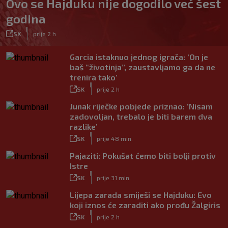
Ovo se Hajduku nije dogodilo već šest
godina
|
SK
prije 2 h
Garcia istaknuo jednog igrača: ‘On je
baš “životinja”, zaustavljamo ga da ne
trenira tako’
|
SK
prije 2 h
Junak riječke pobjede priznao: ‘Nisam
zadovoljan, trebalo je biti barem dva
razlike’
|
SK
prije 48 min.
Pajaziti: Pokušat ćemo biti bolji protiv
Istre
|
SK
prije 31 min.
Lijepa zarada smiješi se Hajduku: Evo
koji iznos će zaraditi ako prođu Žalgiris
|
SK
prije 2 h