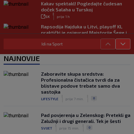
Kakav spektakl! Pogledajte čudesan
doček Salaha u Turskoj
|
SK
prije 1 h
Rapsodija Hajduka u Litvi, playoff KL
praktički je osiguran! Majstorije Šege i
Pajazitija
Idi na Sport
|
SK
prije 6 h
Neočekivani problemi za Dinamo:
NAJNOVIJE
Mišićeva zamjena zapela u Beogradu
|
SK
prije 1 h
Zaboravite skupa sredstva:
Rijeka u Finsku nosi minimalnu
Profesionalna čistačica tvrdi da za
prednost, bivši vratar Dinama spriječio
blistave podove trebate samo dva
veću razliku
sastojka
|
|
|
SK
prije 2 h
0
LIFESTYLE
prije 7 min.
Pad povjerenja u Zelenskog: Pretekli ga
Zalužnji i drugi generali. Tek je šesti
|
|
0
SVIJET
prije 15 min.