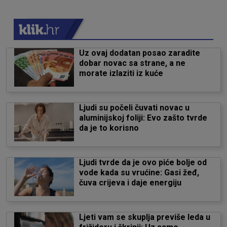
Uz ovaj dodatan posao zaradite
dobar novac sa strane, a ne
morate izlaziti iz kuće
Ljudi su počeli čuvati novac u
aluminijskoj foliji: Evo zašto tvrde
da je to korisno
Ljudi tvrde da je ovo piće bolje od
vode kada su vrućine: Gasi žeđ,
čuva crijeva i daje energiju
Ljeti vam se skuplja previše leda u