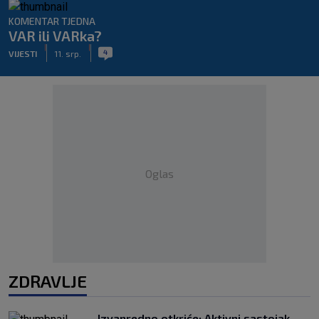
KOMENTAR TJEDNA
VAR ili VARka?
|
|
4
VIJESTI
11. srp.
Oglas
ZDRAVLJE
Izvanredno otkriće: Aktivni sastojak