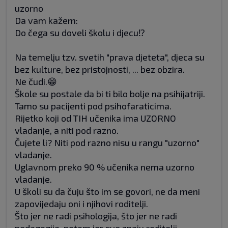
uzorno
Da vam kažem:
Do čega su doveli školu i djecu⁉️
Na temelju tzv. svetih "prava djeteta", djeca su
bez kulture, bez pristojnosti, ... bez obzira.
Ne čudi.😁
Škole su postale da bi ti bilo bolje na psihijatriji.
Tamo su pacijenti pod psihofaraticima.
Rijetko koji od TIH učenika ima UZORNO
vladanje, a niti pod razno.
Čujete li? Niti pod razno nisu u rangu "uzorno"
vladanje.
Uglavnom preko 90 % učenika nema uzorno
vladanje.
U školi su da čuju što im se govori, ne da meni
zapovijedaju oni i njihovi roditelji.
Što jer ne radi psihologija, što jer ne radi