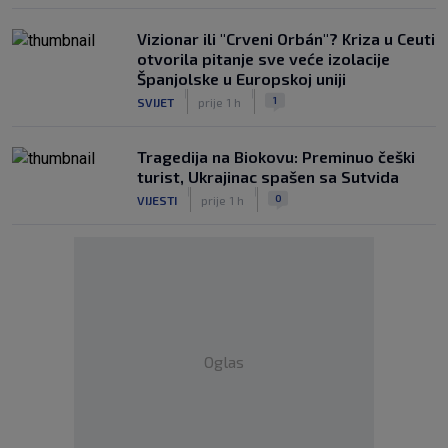
Vizionar ili "Crveni Orbán"? Kriza u Ceuti
otvorila pitanje sve veće izolacije
Španjolske u Europskoj uniji
|
|
1
SVIJET
prije 1 h
Tragedija na Biokovu: Preminuo češki
turist, Ukrajinac spašen sa Sutvida
|
|
0
VIJESTI
prije 1 h
Oglas