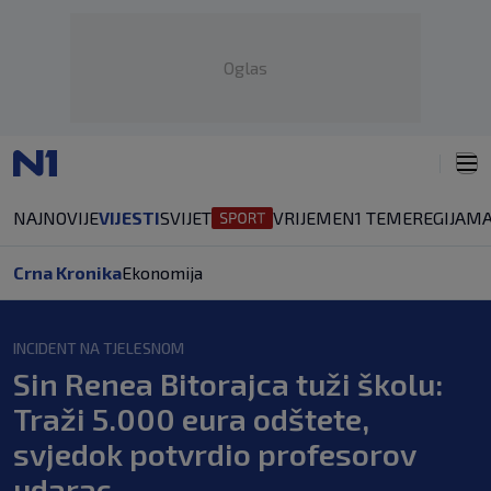
Oglas
NAJNOVIJE
VIJESTI
SVIJET
VRIJEME
N1 TEME
REGIJA
MA
Crna Kronika
Ekonomija
INCIDENT NA TJELESNOM
Sin Renea Bitorajca tuži školu:
Traži 5.000 eura odštete,
svjedok potvrdio profesorov
udarac