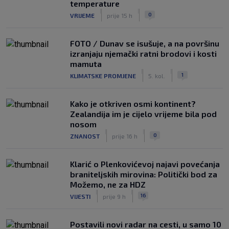
temperature
|
|
0
VRIJEME
prije 15 h
FOTO / Dunav se isušuje, a na površinu
izranjaju njemački ratni brodovi i kosti
mamuta
|
|
1
KLIMATSKE PROMJENE
5. kol.
Kako je otkriven osmi kontinent?
Zealandija im je cijelo vrijeme bila pod
nosom
|
|
0
ZNANOST
prije 16 h
Klarić o Plenkovićevoj najavi povećanja
braniteljskih mirovina: Politički bod za
Možemo, ne za HDZ
|
|
16
VIJESTI
prije 9 h
Postavili novi radar na cesti, u samo 10