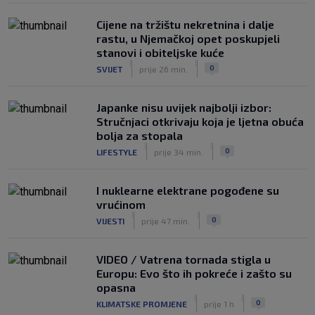
Cijene na tržištu nekretnina i dalje
rastu, u Njemačkoj opet poskupjeli
stanovi i obiteljske kuće
|
|
0
SVIJET
prije 26 min.
Japanke nisu uvijek najbolji izbor:
Stručnjaci otkrivaju koja je ljetna obuća
bolja za stopala
|
|
0
LIFESTYLE
prije 34 min.
I nuklearne elektrane pogođene su
vrućinom
|
|
0
VIJESTI
prije 47 min.
VIDEO / Vatrena tornada stigla u
Europu: Evo što ih pokreće i zašto su
opasna
|
|
0
KLIMATSKE PROMJENE
prije 1 h