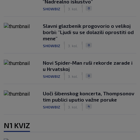
"Nadrealno iskustvo"
|
|
0
SHOWBIZ
3. kol.
Slavni glazbenik progovorio o velikoj
borbi: "Ljudi su se dolazili oprostiti od
mene"
|
|
0
SHOWBIZ
3. kol.
Novi Spider-Man ruši rekorde zarade i
u Hrvatskoj
|
|
0
SHOWBIZ
3. kol.
Uoči šibenskog koncerta, Thompsonov
tim publici uputio važne poruke
|
|
4
SHOWBIZ
3. kol.
N1 KVIZ