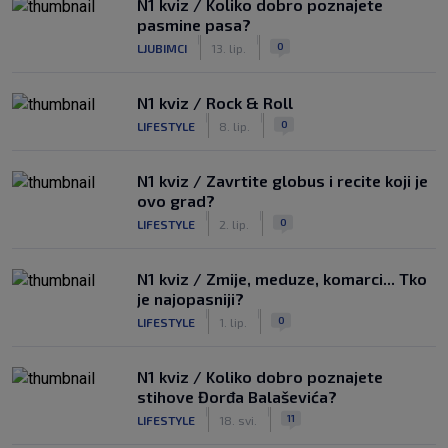
N1 kviz / Koliko dobro poznajete
pasmine pasa?
|
|
0
LJUBIMCI
13. lip.
N1 kviz / Rock & Roll
|
|
0
LIFESTYLE
8. lip.
N1 kviz / Zavrtite globus i recite koji je
ovo grad?
|
|
0
LIFESTYLE
2. lip.
N1 kviz / Zmije, meduze, komarci... Tko
je najopasniji?
|
|
0
LIFESTYLE
1. lip.
N1 kviz / Koliko dobro poznajete
stihove Đorđa Balaševića?
|
|
11
LIFESTYLE
18. svi.