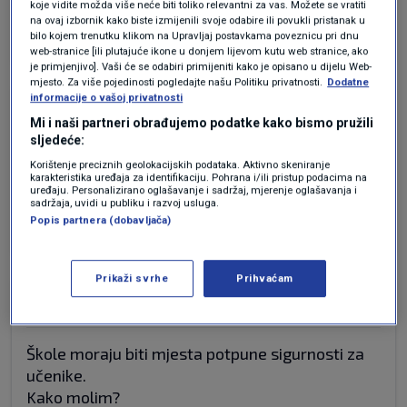
koje vidite možda više neće biti toliko relevantni za vas. Možete se vratiti
na ovaj izbornik kako biste izmijenili svoje odabire ili povukli pristanak u
Odgovor
bilo kojem trenutku klikom na Upravljaj postavkama poveznicu pri dnu
web-stranice [ili plutajuće ikone u donjem lijevom kutu web stranice, ako
je primjenjivo]. Vaši će se odabiri primijeniti kako je opisano u dijelu Web-
mjesto. Za više pojedinosti pogledajte našu Politiku privatnosti.
Dodatne
informacije o vašoj privatnosti
prije 2 mjeseci
Ramons
Mi i naši partneri obrađujemo podatke kako bismo pružili
sljedeće:
“Udario ga je za njegovo dobro.” A mali će mu to
Korištenje preciznih geolokacijskih podataka. Aktivno skeniranje
karakteristika uređaja za identifikaciju. Pohrana i/ili pristup podacima na
dobro naplatiti.
uređaju. Personalizirano oglašavanje i sadržaj, mjerenje oglašavanja i
sadržaja, uvidi u publiku i razvoj usluga.
Odgovor
Popis partnera (dobavljača)
Prikaži svrhe
Prihvaćam
prije 2 mjeseci
)
Škole moraju biti mjesta potpune sigurnosti za
učenike.
Kako molim?