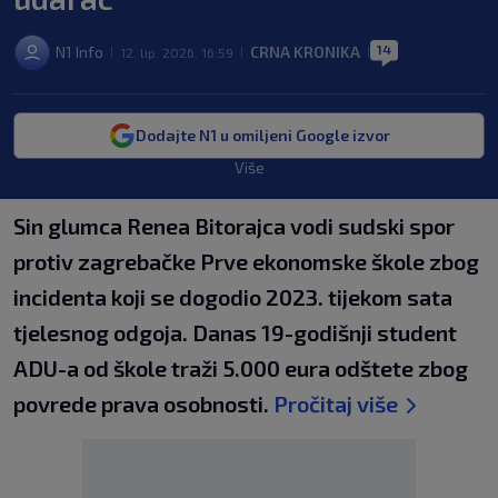
14
N1 Info
CRNA KRONIKA
12. lip. 2026. 16:59
|
|
|
Dodajte N1 u omiljeni Google izvor
Više
Sin glumca Renea Bitorajca vodi sudski spor
protiv zagrebačke Prve ekonomske škole zbog
incidenta koji se dogodio 2023. tijekom sata
tjelesnog odgoja. Danas 19-godišnji student
ADU-a od škole traži 5.000 eura odštete zbog
povrede prava osobnosti.
Pročitaj više