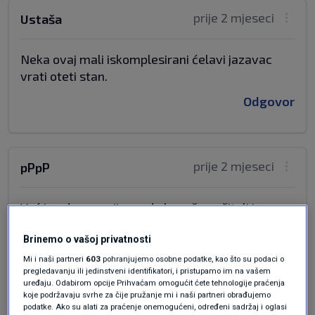
prije 2 mjeseci
Ustaša
Neka ovaj mali iskomplesirani ćelavi jazavac
vrati oteti stan.
Odgovor
prije 2 mjeseci
pPpP
Već je odavna vrijeme da konačno učitelj i
nastavnik tuži sustav, a ne smije zbog sindikata,
jel´da?
Brinemo o vašoj privatnosti
Mi i naši partneri
603
pohranjujemo osobne podatke, kao što su podaci o
pregledavanju ili jedinstveni identifikatori, i pristupamo im na vašem
Zapravo, već je odavna vrijeme da konačno
uređaju. Odabirom opcije Prihvaćam omogućit ćete tehnologije praćenja
učitelj i nastavnik tuži privatno što školu, što
koje podržavaju svrhe za čije pružanje mi i naši partneri obrađujemo
roditelje "uzornih" učenika.
podatke. Ako su alati za praćenje onemogućeni, određeni sadržaj i oglasi