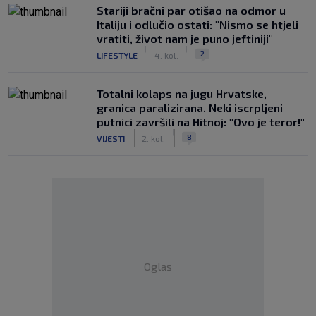
Stariji bračni par otišao na odmor u
Italiju i odlučio ostati: "Nismo se htjeli
vratiti, život nam je puno jeftiniji"
|
|
2
LIFESTYLE
4. kol.
Totalni kolaps na jugu Hrvatske,
granica paralizirana. Neki iscrpljeni
putnici završili na Hitnoj: "Ovo je teror!"
|
|
8
VIJESTI
2. kol.
Oglas