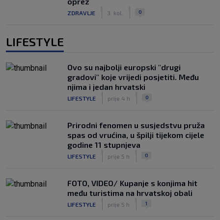
oprez
|
|
0
ZDRAVLJE
3. kol.
LIFESTYLE
Ovo su najbolji europski "drugi
gradovi" koje vrijedi posjetiti. Među
njima i jedan hrvatski
|
|
0
LIFESTYLE
prije 4 h
Prirodni fenomen u susjedstvu pruža
spas od vrućina, u špilji tijekom cijele
godine 11 stupnjeva
|
|
0
LIFESTYLE
prije 5 h
FOTO, VIDEO/ Kupanje s konjima hit
među turistima na hrvatskoj obali
|
|
1
LIFESTYLE
prije 5 h