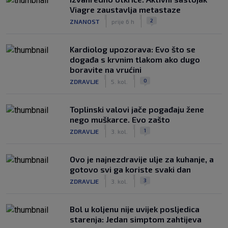
Viagre zaustavlja metastaze
|
|
2
ZNANOST
prije 6 h
Kardiolog upozorava: Evo što se
događa s krvnim tlakom ako dugo
boravite na vrućini
|
|
0
ZDRAVLJE
5. kol.
Toplinski valovi jače pogađaju žene
nego muškarce. Evo zašto
|
|
1
ZDRAVLJE
3. kol.
Ovo je najnezdravije ulje za kuhanje, a
gotovo svi ga koriste svaki dan
|
|
3
ZDRAVLJE
3. kol.
Bol u koljenu nije uvijek posljedica
starenja: Jedan simptom zahtijeva