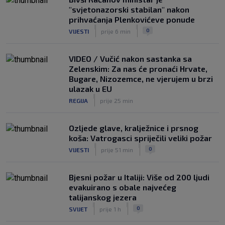
SK
prije 6 h
"svjetonazorski stabilan" nakon
VIDEO / Tenisač se požalio na
prihvaćanja Plenkovićeve ponude
gledatelja koji mu je smetao, reakcija
|
|
0
VIJESTI
prije 6 min
suca je hit
|
SK
prije 6 h
VIDEO / Vučić nakon sastanka sa
Zelenskim: Za nas će pronaći Hrvate,
Bugare, Nizozemce, ne vjerujem u brzi
ulazak u EU
|
REGIJA
prije 25 min
Ozljede glave, kralježnice i prsnog
koša: Vatrogasci spriječili veliki požar
|
|
0
VIJESTI
prije 51 min
Bjesni požar u Italiji: Više od 200 ljudi
evakuirano s obale najvećeg
talijanskog jezera
|
|
0
SVIJET
prije 1 h