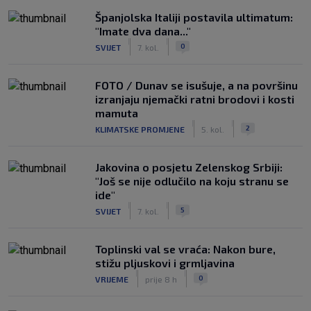
Španjolska Italiji postavila ultimatum:
"Imate dva dana..."
|
|
0
SVIJET
7. kol.
FOTO / Dunav se isušuje, a na površinu
izranjaju njemački ratni brodovi i kosti
mamuta
|
|
2
KLIMATSKE PROMJENE
5. kol.
Jakovina o posjetu Zelenskog Srbiji:
"Još se nije odlučilo na koju stranu se
ide"
|
|
5
SVIJET
7. kol.
Toplinski val se vraća: Nakon bure,
stižu pljuskovi i grmljavina
|
|
0
VRIJEME
prije 8 h