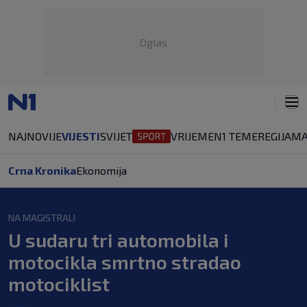
Oglas
NAJNOVIJE
VIJESTI
SVIJET
VRIJEME
N1 TEME
REGIJA
MA
Crna Kronika
Ekonomija
NA MAGISTRALI
U sudaru tri automobila i
motocikla smrtno stradao
motociklist