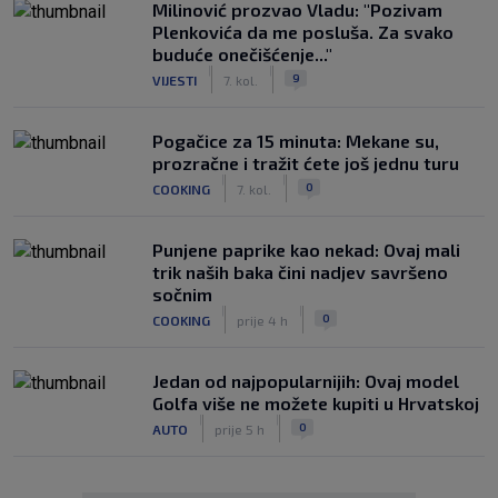
Milinović prozvao Vladu: "Pozivam
Plenkovića da me posluša. Za svako
buduće onečišćenje..."
|
|
9
VIJESTI
7. kol.
Pogačice za 15 minuta: Mekane su,
prozračne i tražit ćete još jednu turu
|
|
0
COOKING
7. kol.
Punjene paprike kao nekad: Ovaj mali
trik naših baka čini nadjev savršeno
sočnim
|
|
0
COOKING
prije 4 h
Jedan od najpopularnijih: Ovaj model
Golfa više ne možete kupiti u Hrvatskoj
|
|
0
AUTO
prije 5 h