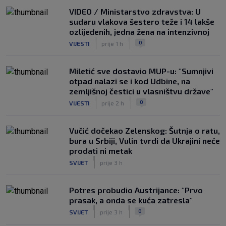
VIDEO / Ministarstvo zdravstva: U
sudaru vlakova šestero teže i 14 lakše
ozlijeđenih, jedna žena na intenzivnoj
|
|
0
VIJESTI
prije 1 h
Miletić sve dostavio MUP-u: "Sumnjivi
otpad nalazi se i kod Udbine, na
zemljišnoj čestici u vlasništvu države"
|
|
0
VIJESTI
prije 2 h
Vučić dočekao Zelenskog: Šutnja o ratu,
bura u Srbiji, Vulin tvrdi da Ukrajini neće
prodati ni metak
|
SVIJET
prije 3 h
Potres probudio Austrijance: "Prvo
prasak, a onda se kuća zatresla"
|
|
0
SVIJET
prije 3 h