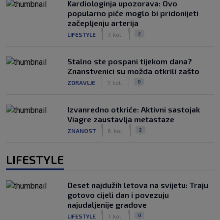
Kardiologinja upozorava: Ovo
popularno piće moglo bi pridonijeti
začepljenju arterija
|
|
2
LIFESTYLE
7. kol.
Stalno ste pospani tijekom dana?
Znanstvenici su možda otkrili zašto
|
|
0
ZDRAVLJE
7. kol.
Izvanredno otkriće: Aktivni sastojak
Viagre zaustavlja metastaze
|
|
2
ZNANOST
6. kol.
LIFESTYLE
Deset najdužih letova na svijetu: Traju
gotovo cijeli dan i povezuju
najudaljenije gradove
|
|
0
LIFESTYLE
7. kol.