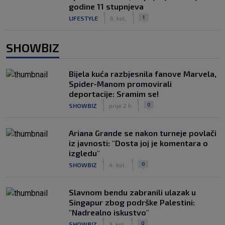
godine 11 stupnjeva
|
|
1
LIFESTYLE
6. kol.
SHOWBIZ
Bijela kuća razbjesnila fanove Marvela,
Spider-Manom promovirali
deportacije: Sramim se!
|
|
0
SHOWBIZ
prije 2 h
Ariana Grande se nakon turneje povlači
iz javnosti: "Dosta joj je komentara o
izgledu"
|
|
0
SHOWBIZ
4. kol.
Slavnom bendu zabranili ulazak u
Singapur zbog podrške Palestini:
"Nadrealno iskustvo"
|
|
0
SHOWBIZ
3. kol.