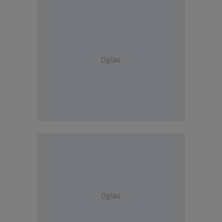
Oglas
Oglas