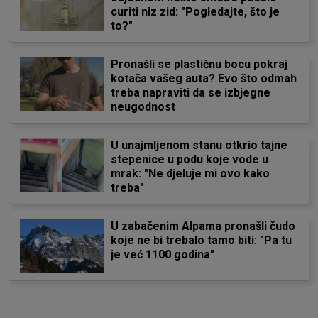
curiti niz zid: "Pogledajte, što je
to?"
Pronašli se plastičnu bocu pokraj
kotača vašeg auta? Evo što odmah
treba napraviti da se izbjegne
neugodnost
U unajmljenom stanu otkrio tajne
stepenice u podu koje vode u
mrak: "Ne djeluje mi ovo kako
treba"
U zabačenim Alpama pronašli čudo
koje ne bi trebalo tamo biti: "Pa tu
je već 1100 godina"