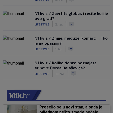
N1 kviz / Zavrtite globus i recite koji je
ovo grad?
|
|
0
LIFESTYLE
2. lip.
N1 kviz / Zmije, meduze, komarci... Tko
je najopasniji?
|
|
0
LIFESTYLE
1. lip.
N1 kviz / Koliko dobro poznajete
stihove Đorđa Balaševića?
|
|
11
LIFESTYLE
18. svi.
Preselio se u novi stan, a onda je
odjednom nešto smeđe počelo