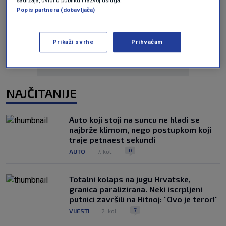
sadržaja, uvidi u publiku i razvoj usluga.
Popis partnera (dobavljača)
Oglas
Prikaži svrhe
Prihvaćam
NAJČITANIJE
Auto koji stoji na suncu ne hladi se
najbrže klimom, nego postupkom koji
traje petnaest sekundi
|
|
0
AUTO
7. kol.
Totalni kolaps na jugu Hrvatske,
granica paralizirana. Neki iscrpljeni
putnici završili na Hitnoj: "Ovo je teror!"
|
|
7
VIJESTI
2. kol.