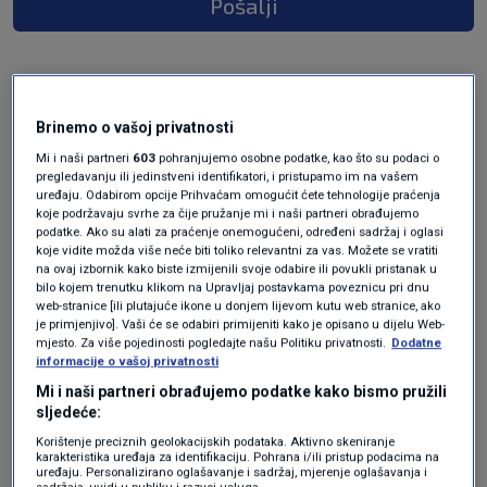
Pošalji
Brinemo o vašoj privatnosti
Mi i naši partneri
603
pohranjujemo osobne podatke, kao što su podaci o
pregledavanju ili jedinstveni identifikatori, i pristupamo im na vašem
uređaju. Odabirom opcije Prihvaćam omogućit ćete tehnologije praćenja
koje podržavaju svrhe za čije pružanje mi i naši partneri obrađujemo
podatke. Ako su alati za praćenje onemogućeni, određeni sadržaj i oglasi
Oglas
koje vidite možda više neće biti toliko relevantni za vas. Možete se vratiti
na ovaj izbornik kako biste izmijenili svoje odabire ili povukli pristanak u
bilo kojem trenutku klikom na Upravljaj postavkama poveznicu pri dnu
web-stranice [ili plutajuće ikone u donjem lijevom kutu web stranice, ako
je primjenjivo]. Vaši će se odabiri primijeniti kako je opisano u dijelu Web-
mjesto. Za više pojedinosti pogledajte našu Politiku privatnosti.
Dodatne
informacije o vašoj privatnosti
Mi i naši partneri obrađujemo podatke kako bismo pružili
sljedeće:
Korištenje preciznih geolokacijskih podataka. Aktivno skeniranje
karakteristika uređaja za identifikaciju. Pohrana i/ili pristup podacima na
uređaju. Personalizirano oglašavanje i sadržaj, mjerenje oglašavanja i