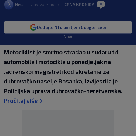
0
Hina
CRNA KRONIKA
15. lip. 2026. 10:06
|
|
|
Dodajte N1 u omiljeni Google izvor
Više
Motociklist je smrtno stradao u sudaru tri
automobila i motocikla u ponedjeljak na
Jadranskoj magistrali kod skretanja za
dubrovačko naselje Bosanka, izvijestila je
Policijska uprava dubrovačko-neretvanska.
Pročitaj više