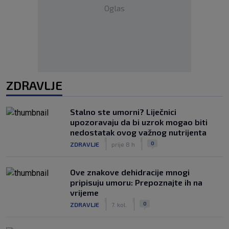
Oglas
ZDRAVLJE
Stalno ste umorni? Liječnici
upozoravaju da bi uzrok mogao biti
nedostatak ovog važnog nutrijenta
|
|
0
ZDRAVLJE
prije 8 h
Ove znakove dehidracije mnogi
pripisuju umoru: Prepoznajte ih na
vrijeme
|
|
0
ZDRAVLJE
7. kol.