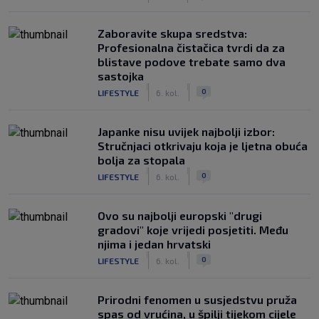
Zaboravite skupa sredstva:
Profesionalna čistačica tvrdi da za
blistave podove trebate samo dva
sastojka
|
|
0
LIFESTYLE
6. kol.
Japanke nisu uvijek najbolji izbor:
Stručnjaci otkrivaju koja je ljetna obuća
bolja za stopala
|
|
0
LIFESTYLE
6. kol.
Ovo su najbolji europski "drugi
gradovi" koje vrijedi posjetiti. Među
njima i jedan hrvatski
|
|
0
LIFESTYLE
6. kol.
Prirodni fenomen u susjedstvu pruža
spas od vrućina, u špilji tijekom cijele