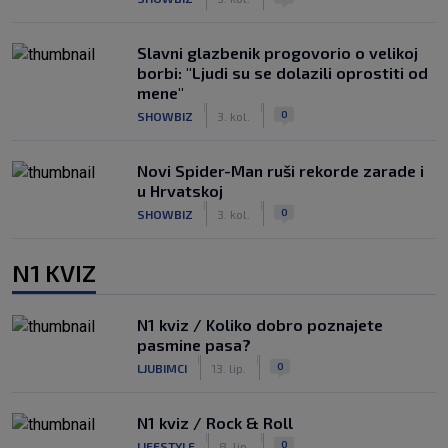
Slavni glazbenik progovorio o velikoj
borbi: "Ljudi su se dolazili oprostiti od
mene"
|
|
0
SHOWBIZ
3. kol.
Novi Spider-Man ruši rekorde zarade i
u Hrvatskoj
|
|
0
SHOWBIZ
3. kol.
N1 KVIZ
N1 kviz / Koliko dobro poznajete
pasmine pasa?
|
|
0
LJUBIMCI
13. lip.
N1 kviz / Rock & Roll
|
|
0
LIFESTYLE
8. lip.