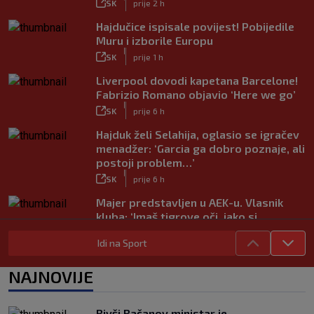
SK
prije 2 h
Hajdučice ispisale povijest! Pobijedile
Muru i izborile Europu
|
SK
prije 1 h
Liverpool dovodi kapetana Barcelone!
Fabrizio Romano objavio ‘Here we go’
|
SK
prije 6 h
Hajduk želi Selahija, oglasio se igračev
menadžer: ‘Garcia ga dobro poznaje, ali
postoji problem…’
|
SK
prije 6 h
Majer predstavljen u AEK-u. Vlasnik
kluba: ‘Imaš tigrove oči, jako si
inteligentan’
Idi na Sport
|
SK
prije 5 h
Bio je hit druge lige, a sada s Istrom
NAJNOVIJE
prijeti Hajduku: ‘Imao sam 16 ponuda,
ali htio sam SHNL’
|
Bivši Račanov ministar je