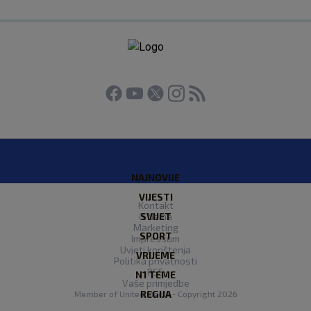
NAJNOVIJE
VIJESTI
Kontakt
O Nama
SVIJET
Marketing
SPORT
Impressum
Uvjeti korištenja
VRIJEME
Politika privatnosti
RSS
N1 TEME
Vaše primjedbe
REGIJA
Member of
United Media
- Copyright 2026