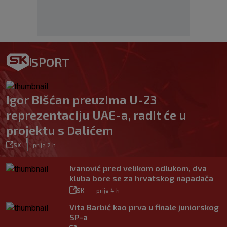
SPORT
Igor Bišćan preuzima U-23
reprezentaciju UAE-a, radit će u
projektu s Dalićem
|
SK
prije 2 h
Ivanović pred velikom odlukom, dva
kluba bore se za hrvatskog napadača
|
SK
prije 4 h
Vita Barbić kao prva u finale juniorskog
SP-a
|