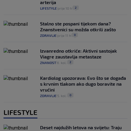
arterija
2
LIFESTYLE
prije 10 h
|
|
Stalno ste pospani tijekom dana?
Znanstvenici su možda otkrili zašto
0
ZDRAVLJE
prije 11 h
|
|
Izvanredno otkriće: Aktivni sastojak
Viagre zaustavlja metastaze
2
ZNANOST
6. kol.
|
|
Kardiolog upozorava: Evo što se događa
s krvnim tlakom ako dugo boravite na
vrućini
0
ZDRAVLJE
5. kol.
|
|
LIFESTYLE
Deset najdužih letova na svijetu: Traju