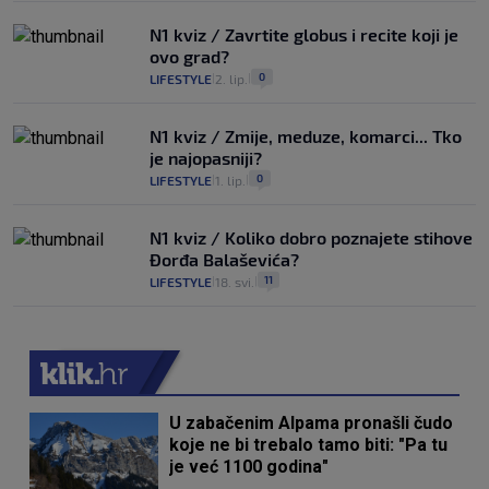
N1 kviz / Zavrtite globus i recite koji je
ovo grad?
0
LIFESTYLE
2. lip.
|
|
N1 kviz / Zmije, meduze, komarci... Tko
je najopasniji?
0
LIFESTYLE
1. lip.
|
|
N1 kviz / Koliko dobro poznajete stihove
Đorđa Balaševića?
11
LIFESTYLE
18. svi.
|
|
U zabačenim Alpama pronašli čudo
koje ne bi trebalo tamo biti: "Pa tu
je već 1100 godina"