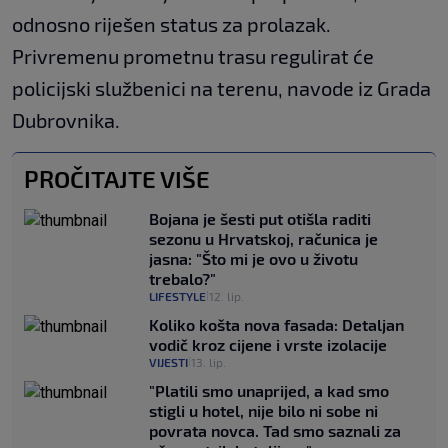
odnosno riješen status za prolazak.
Privremenu prometnu trasu regulirat će
policijski službenici na terenu, navode iz Grada
Dubrovnika.
PROČITAJTE VIŠE
Bojana je šesti put otišla raditi
sezonu u Hrvatskoj, računica je
jasna: "Što mi je ovo u životu
trebalo?"
LIFESTYLE
12. lip.
|
Koliko košta nova fasada: Detaljan
vodič kroz cijene i vrste izolacije
VIJESTI
13. lip.
|
"Platili smo unaprijed, a kad smo
stigli u hotel, nije bilo ni sobe ni
povrata novca. Tad smo saznali za