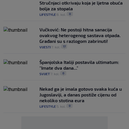
Stručnjaci otkrivaju koja je ljetna obuća
bolja za stopala
0
LIFESTYLE
6. kol.
|
|
Vučković: Ne postoji hitna sanacija
ovakvog heterogenog sastava otpada.
Građani su s razlogom zabrinuti!
17
VIJESTI
7. kol.
|
|
Španjolska Italiji postavila ultimatum:
"Imate dva dana..."
0
SVIJET
7. kol.
|
|
Nekad ga je imala gotovo svaka kuća u
Jugoslaviji, a danas postiže cijenu od
nekoliko stotina eura
0
LIFESTYLE
5. kol.
|
|