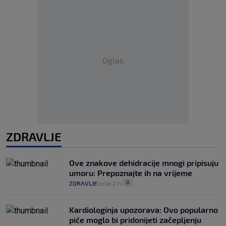
Oglas
ZDRAVLJE
Ove znakove dehidracije mnogi pripisuju
umoru: Prepoznajte ih na vrijeme
0
ZDRAVLJE
prije 2 h
|
|
Kardiologinja upozorava: Ovo popularno
piće moglo bi pridonijeti začepljenju