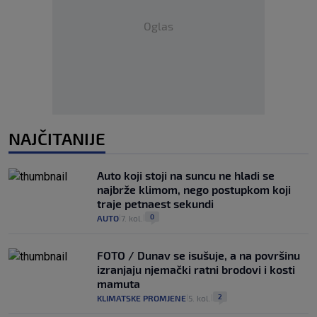
Oglas
NAJČITANIJE
Auto koji stoji na suncu ne hladi se
najbrže klimom, nego postupkom koji
traje petnaest sekundi
0
AUTO
7. kol.
|
|
FOTO / Dunav se isušuje, a na površinu
izranjaju njemački ratni brodovi i kosti
mamuta
2
KLIMATSKE PROMJENE
5. kol.
|
|