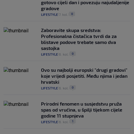
gotovo cijeli dan i povezuju najudaljenije
gradove
0
LIFESTYLE
7. kol.
|
|
Zaboravite skupa sredstva:
Profesionalna čistačica tvrdi da za
blistave podove trebate samo dva
sastojka
0
LIFESTYLE
6. kol.
|
|
Ovo su najbolji europski "drugi gradovi"
koje vrijedi posjetiti. Među njima i jedan
hrvatski
0
LIFESTYLE
6. kol.
|
|
Prirodni fenomen u susjedstvu pruža
spas od vrućina, u špilji tijekom cijele
godine 11 stupnjeva
1
LIFESTYLE
6. kol.
|
|