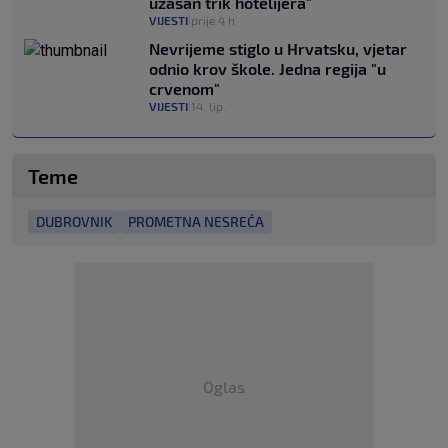
užasan trik hotelijera"
VIJESTI
prije 4 h
|
Nevrijeme stiglo u Hrvatsku, vjetar
odnio krov škole. Jedna regija "u
crvenom"
VIJESTI
14. lip.
|
Teme
DUBROVNIK
PROMETNA NESREĆA
Oglas