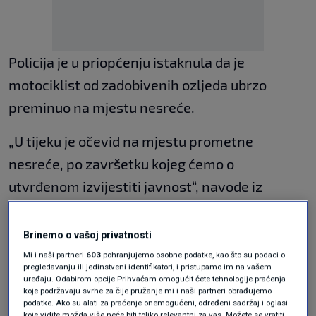
Policija je u priopćenju istaknula da je
motociklist od zadobivenih ozljeda ubrzo
preminuo na mjestu nesreće.
„U tijeku je očevid na mjestu prometne
nesreće, po završetku kojeg ćemo o
utvrđenom izvijestiti javnost“, navode iz
policije.
Brinemo o vašoj privatnosti
FOTO / Nesreća kod Vjesnikovog
Mi i naši partneri
603
pohranjujemo osobne podatke, kao što su podaci o
nebodera. Sudar automobila i
pregledavanju ili jedinstveni identifikatori, i pristupamo im na vašem
motocikla, dvije osobe ozlijeđene
uređaju. Odabirom opcije Prihvaćam omogućit ćete tehnologije praćenja
CRNA KRONIKA
13. lip.
|
koje podržavaju svrhe za čije pružanje mi i naši partneri obrađujemo
podatke. Ako su alati za praćenje onemogućeni, određeni sadržaj i oglasi
koje vidite možda više neće biti toliko relevantni za vas. Možete se vratiti