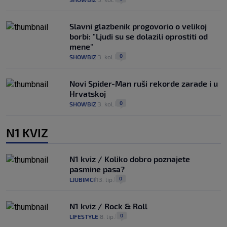
Slavni glazbenik progovorio o velikoj
borbi: "Ljudi su se dolazili oprostiti od
mene"
0
SHOWBIZ
3. kol.
|
|
Novi Spider-Man ruši rekorde zarade i u
Hrvatskoj
0
SHOWBIZ
3. kol.
|
|
N1 KVIZ
N1 kviz / Koliko dobro poznajete
pasmine pasa?
0
LJUBIMCI
13. lip.
|
|
N1 kviz / Rock & Roll
0
LIFESTYLE
8. lip.
|
|