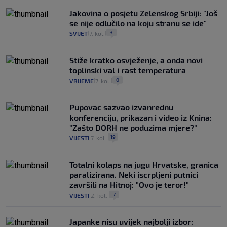
Jakovina o posjetu Zelenskog Srbiji: "Još
se nije odlučilo na koju stranu se ide"
3
SVIJET
7. kol.
|
|
Stiže kratko osvježenje, a onda novi
toplinski val i rast temperatura
0
VRIJEME
7. kol.
|
|
Pupovac sazvao izvanrednu
konferenciju, prikazan i video iz Knina:
"Zašto DORH ne poduzima mjere?"
19
VIJESTI
7. kol.
|
|
Totalni kolaps na jugu Hrvatske, granica
paralizirana. Neki iscrpljeni putnici
završili na Hitnoj: "Ovo je teror!"
7
VIJESTI
2. kol.
|
|
Japanke nisu uvijek najbolji izbor: