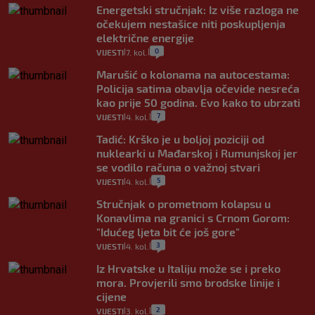
Energetski stručnjak: Iz više razloga ne
očekujem nestašice niti poskupljenja
električne energije
0
VIJESTI
7. kol.
|
|
Marušić o kolonama na autocestama:
Policija satima obavlja očevide nesreća
kao prije 50 godina. Evo kako to ubrzati
7
VIJESTI
4. kol.
|
|
Tadić: Krško je u boljoj poziciji od
nuklearki u Mađarskoj i Rumunjskoj jer
se vodilo računa o važnoj stvari
5
VIJESTI
4. kol.
|
|
Stručnjak o prometnom kolapsu u
Konavlima na granici s Crnom Gorom:
"Idućeg ljeta bit će još gore"
3
VIJESTI
4. kol.
|
|
Iz Hrvatske u Italiju može se i preko
mora. Provjerili smo brodske linije i
cijene
2
VIJESTI
3. kol.
|
|