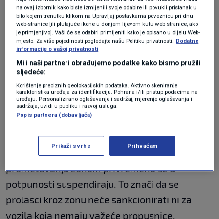
na ovaj izbornik kako biste izmijenili svoje odabire ili povukli pristanak u
Promet na državnoj cesti D8 privremeno je
bilo kojem trenutku klikom na Upravljaj postavkama poveznicu pri dnu
web-stranice [ili plutajuće ikone u donjem lijevom kutu web stranice, ako
zatvoren te se odvija obilaznim pravcima.
je primjenjivo]. Vaši će se odabiri primijeniti kako je opisano u dijelu Web-
mjesto. Za više pojedinosti pogledajte našu Politiku privatnosti.
Dodatne
Iz Grada Dubrovnika obavijestili su da je za
informacije o vašoj privatnosti
Mi i naši partneri obrađujemo podatke kako bismo pružili
vrijeme trajanja očevida za sva vozila iz smjera
sljedeće:
Dubrovnika prema Župi dubrovačkoj do 12 sati
Korištenje preciznih geolokacijskih podataka. Aktivno skeniranje
karakteristika uređaja za identifikaciju. Pohrana i/ili pristup podacima na
omogućen slobodan prolazak kroz zonu
uređaju. Personalizirano oglašavanje i sadržaj, mjerenje oglašavanja i
sadržaja, uvidi u publiku i razvoj usluga.
posebnog prometnog režima oko povijesne
Popis partnera (dobavljača)
jezgre.
Prikaži svrhe
Prihvaćam
Za vrijeme očevida postojeća ograničenja
prometovanja zonom privremeno se u
potpunosti suspendiraju. To znači da se
prolasci kroz zonu neće sankcionirati ni za
vozila koja nemaju važeće propusnice,