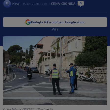
0
Hina
CRNA KRONIKA
15. lip. 2026. 10:06
|
|
|
Dodajte N1 u omiljeni Google izvor
Više
Grgo Jelavic/PIXSELL/Ilustracija