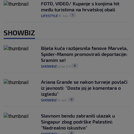
FOTO, VIDEO/ Kupanje s konjima hit
među turistima na hrvatskoj obali
1
LIFESTYLE
6. kol.
|
|
SHOWBIZ
Bijela kuća razbjesnila fanove Marvela,
Spider-Manom promovirali deportacije:
Sramim se!
0
SHOWBIZ
prije 2 h
|
|
Ariana Grande se nakon turneje povlači
iz javnosti: "Dosta joj je komentara o
izgledu"
0
SHOWBIZ
4. kol.
|
|
Slavnom bendu zabranili ulazak u
Singapur zbog podrške Palestini:
"Nadrealno iskustvo"
0
SHOWBIZ
3. kol.
|
|