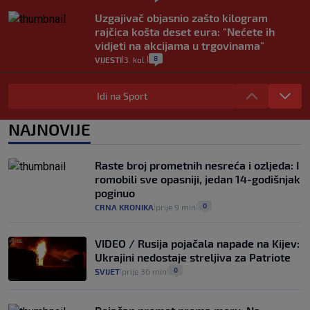
Uzgajivač objasnio zašto kilogram
rajčica košta deset eura: "Nećete ih
vidjeti na akcijama u trgovinama"
8
VIJESTI
3. kol.
|
|
Selidba je jedno od stresnijih iskustava.
Evo aktualnih cijena i nekoliko savjeta
Idi na Sport
da prođe što lakše i jeftinije
0
VIJESTI
2. kol.
NAJNOVIJE
|
|
Izračunali smo koliko košta putovanje
automobilom na Hvar iz Zagreba, a
Raste broj prometnih nesreća i ozljeda: I
koliko iz Osijeka
romobili sve opasniji, jedan 14-godišnjak
14
VIJESTI
2. kol.
|
|
poginuo
0
CRNA KRONIKA
prije 9 min
|
|
VIDEO / Rusija pojačala napade na Kijev:
Ukrajini nedostaje streljiva za Patriote
0
SVIJET
prije 36 min
|
|