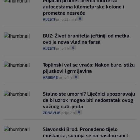
Pojačan promet prema moru: Na
autocestama kilometarske kolone i
prometne nesreće
0
VIJESTI
prije 52 min
|
|
BUZ: Život branitelja jeftiniji od metka,
ovo je nova vladina farsa
0
VIJESTI
prije 1 h
|
|
Toplinski val se vraća: Nakon bure, stižu
pljuskovi i grmljavina
0
VRIJEME
prije 1 h
|
|
Stalno ste umorni? Liječnici upozoravaju
da bi uzrok mogao biti nedostatak ovog
važnog nutrijenta
0
ZDRAVLJE
prije 2 h
|
|
Slavonski Brod: Pronađeno tijelo
muškarca, sumnja se na nasilnu smrt