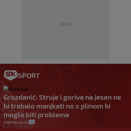
Oglas
SPORT
Grozdanić: Struje i goriva na jesen ne
bi trebalo manjkati no s plinom bi
moglo biti problema
0
VIJESTI
prije 1 h
|
|