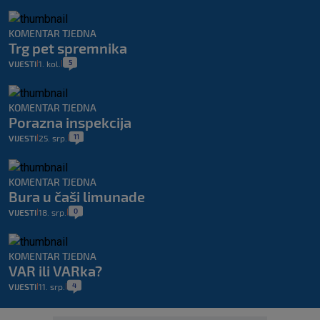
KOMENTAR TJEDNA
Trg pet spremnika
5
VIJESTI
1. kol.
|
|
KOMENTAR TJEDNA
Porazna inspekcija
11
VIJESTI
25. srp.
|
|
KOMENTAR TJEDNA
Bura u čaši limunade
0
VIJESTI
18. srp.
|
|
KOMENTAR TJEDNA
VAR ili VARka?
4
VIJESTI
11. srp.
|
|