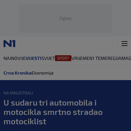
Oglas
NAJNOVIJE
VIJESTI
SVIJET
VRIJEME
N1 TEME
REGIJA
MAG
Crna Kronika
Ekonomija
NA MAGISTRALI
U sudaru tri automobila i
motocikla smrtno stradao
motociklist