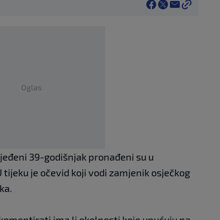
Oglas
ijeđeni 39-godišnjak pronađeni su u
 U tijeku je očevid koji vodi zamjenik osječkog
ka.
i komentirati ima li okolnosti koje upućuju na