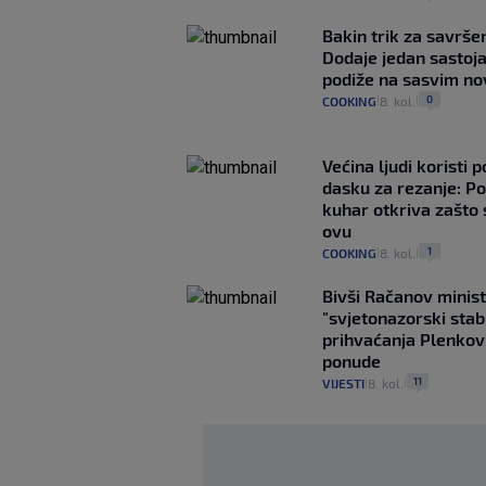
Bakin trik za savršen
Dodaje jedan sastoja
podiže na sasvim no
0
COOKING
8. kol.
|
|
Većina ljudi koristi 
dasku za rezanje: Po
kuhar otkriva zašto 
ovu
1
COOKING
8. kol.
|
|
Bivši Račanov minist
"svjetonazorski stab
prihvaćanja Plenkov
ponude
11
VIJESTI
8. kol.
|
|