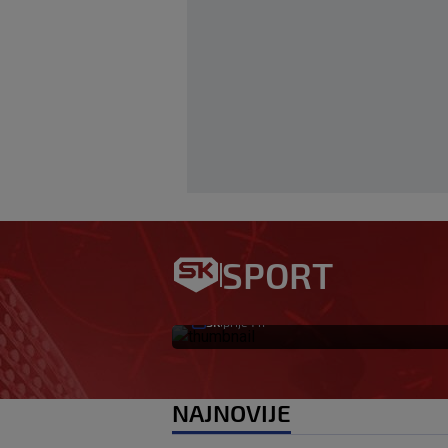
VIDEO / Hrvat zabi
Njemačkoj! Pogled
SPORT
pogodak
SK
prije 1 h
|
NAJNOVIJE