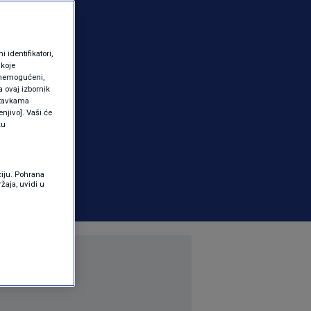
identifikatori,
 koje
 onemogućeni,
a ovaj izbornik
ostavkama
njivo]. Vaši će
ku
ciju. Pohrana
žaja, uvidi u