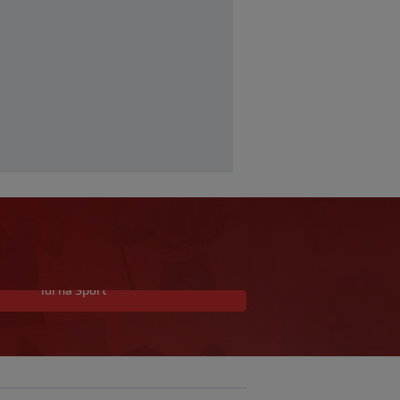
Idi na Sport
Hajduku je propalo
dovođenje igrača iz
norveške druge lige
SK
prije 1 h
|
VIDEO / Nevjerojatan