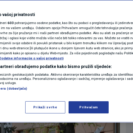
ku pronađen mrtav
MAGAZIN
N1 KOMENTAR
 vašoj privatnosti
i teško ozlijeđen
rtneri
603
pohranjujemo osobne podatke, kao što su podaci o pregledavanju ili jedinstveni 
KOLUMNE
o im na vašem uređaju. Odabirom opcije Prihvaćam omogućit ćete tehnologije praćenja
vrhe za čije pružanje mi i naši partneri obrađujemo podatke. Ako su alati za praćenje
0
1:05
CRNA KRONIKA
komentara
|
|
žaj i oglasi koje vidite možda više neće biti toliko relevantni za vas. Možete se vratiti n
N1(DIS)INFO
zmijenili svoje odabire ili povukli pristanak u bilo kojem trenutku klikom na Upravljaj p
i dnu web-stranice [ili plutajuće ikone u donjem lijevom kutu web stranice, ako je primje
KLIMATSKE PROMJENE
rimijeniti kako je opisano u dijelu Web-mjesto. Za više pojedinosti pogledajte našu Politi
Dodatne informacije o vašoj privatnosti
Više
FOTO
 partneri obrađujemo podatke kako bismo pružili sljedeće:
reciznih geolokacijskih podataka. Aktivno skeniranje karakteristika uređaja za identifika
p podacima na uređaju. Personalizirano oglašavanje i sadržaj, mjerenje oglašavanja i sadr
VIDEO
zvoj usluga.
era (dobavljača)
Prikaži svrhe
Prihvaćam