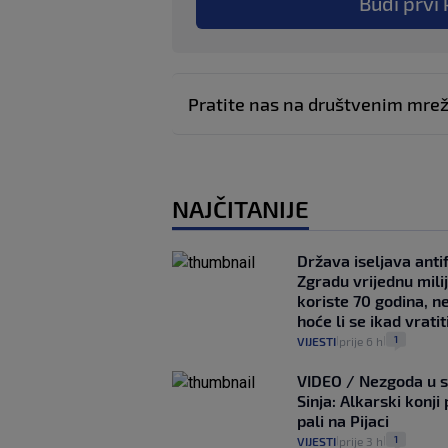
Budi prvi 
Pratite nas na društvenim mr
NAJČITANIJE
Država iseljava antif
Zgradu vrijednu mili
koriste 70 godina, n
hoće li se ikad vratit
1
VIJESTI
prije 6 h
|
|
VIDEO / Nezgoda u s
Sinja: Alkarski konji 
pali na Pijaci
1
VIJESTI
prije 3 h
|
|