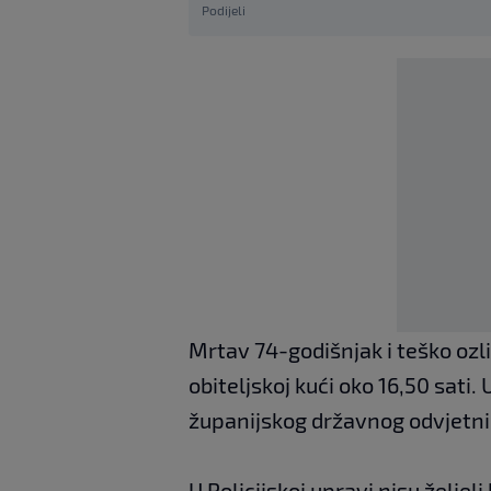
Podijeli
Mrtav 74-godišnjak i teško ozl
obiteljskoj kući oko 16,50 sati.
županijskog državnog odvjetni
U Policijskoj upravi nisu željel