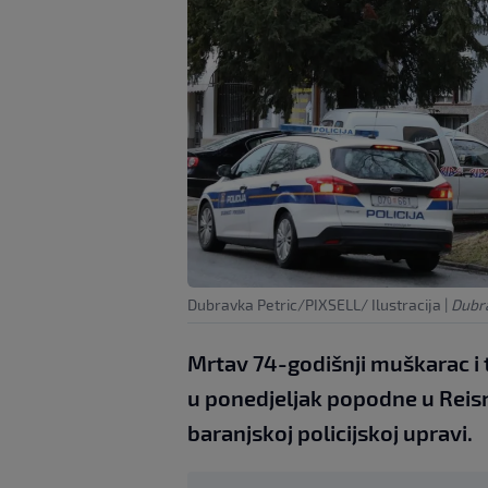
Dubravka Petric/PIXSELL/ Ilustracija
|
Dubra
Mrtav 74-godišnji muškarac i 
u ponedjeljak popodne u Reisne
baranjskoj policijskoj upravi.