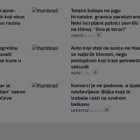
 ajvar:
Totalni kolaps na jugu
k koji okus
Hrvatske, granica paralizirana
vu razinu
Neki iscrpljeni putnici završili
na Hitnoj: "Ovo je teror!"
8
VIJESTI
2. kol.
|
|
pogrešnu
Auto koji stoji na suncu ne hla
znati
se najbrže klimom, nego
se kune u
postupkom koji traje petnaest
sekundi
0
AUTO
7. kol.
|
|
ar je
Komarci je ne podnose, a ljud
ilan" nakon
oduševljava: Biljka koja bi
ićeve
trebala rasti na svakom
balkonu
0
LIFESTYLE
prije 1 h
|
|