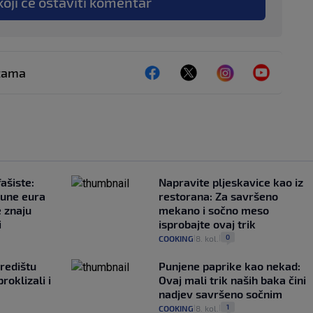
koji će ostaviti komentar
ežama
ašiste:
Napravite pljeskavice kao iz
june eura
restorana: Za savršeno
e znaju
mekano i sočno meso
i
isprobajte ovaj trik
0
COOKING
8. kol.
|
|
redištu
Punjene paprike kao nekad:
proklizali i
Ovaj mali trik naših baka čini
nadjev savršeno sočnim
1
COOKING
8. kol.
|
|