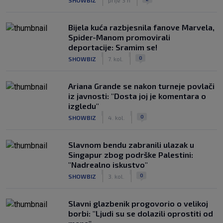
Bijela kuća razbjesnila fanove Marvela,
Spider-Manom promovirali
deportacije: Sramim se!
|
|
0
SHOWBIZ
7. kol.
Ariana Grande se nakon turneje povlači
iz javnosti: "Dosta joj je komentara o
izgledu"
|
|
0
SHOWBIZ
4. kol.
Slavnom bendu zabranili ulazak u
Singapur zbog podrške Palestini:
"Nadrealno iskustvo"
|
|
0
SHOWBIZ
3. kol.
Slavni glazbenik progovorio o velikoj
borbi: "Ljudi su se dolazili oprostiti od