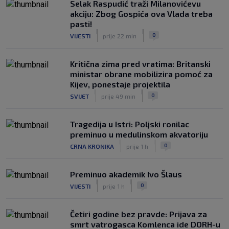
Selak Raspudić traži Milanovićevu
akciju: Zbog Gospića ova Vlada treba
pasti!
|
|
0
VIJESTI
prije 22 min
Kritična zima pred vratima: Britanski
ministar obrane mobilizira pomoć za
Kijev, ponestaje projektila
|
|
0
SVIJET
prije 49 min
Tragedija u Istri: Poljski ronilac
preminuo u medulinskom akvatoriju
|
|
0
CRNA KRONIKA
prije 1 h
Preminuo akademik Ivo Šlaus
|
|
0
VIJESTI
prije 1 h
Četiri godine bez pravde: Prijava za
smrt vatrogasca Komlenca ide DORH-u