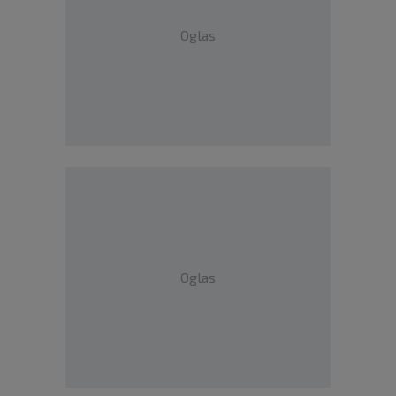
Oglas
Oglas