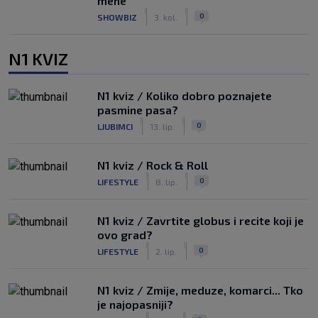
mene"
|
|
0
SHOWBIZ
3. kol.
N1 KVIZ
N1 kviz / Koliko dobro poznajete
pasmine pasa?
|
|
0
LJUBIMCI
13. lip.
N1 kviz / Rock & Roll
|
|
0
LIFESTYLE
8. lip.
N1 kviz / Zavrtite globus i recite koji je
ovo grad?
|
|
0
LIFESTYLE
2. lip.
N1 kviz / Zmije, meduze, komarci... Tko
je najopasniji?
|
|