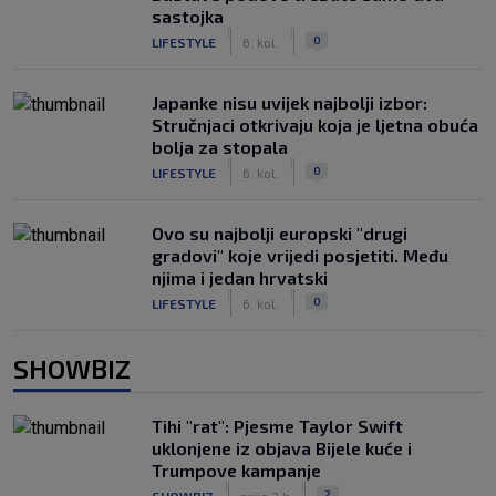
sastojka
|
|
0
LIFESTYLE
6. kol.
Japanke nisu uvijek najbolji izbor:
Stručnjaci otkrivaju koja je ljetna obuća
bolja za stopala
|
|
0
LIFESTYLE
6. kol.
Ovo su najbolji europski "drugi
gradovi" koje vrijedi posjetiti. Među
njima i jedan hrvatski
|
|
0
LIFESTYLE
6. kol.
SHOWBIZ
Tihi "rat": Pjesme Taylor Swift
uklonjene iz objava Bijele kuće i
Trumpove kampanje
|
|
2
SHOWBIZ
prije 3 h