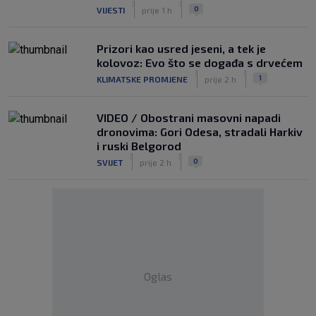
|
|
0
VIJESTI
prije 1 h
Prizori kao usred jeseni, a tek je
kolovoz: Evo što se događa s drvećem
|
|
1
KLIMATSKE PROMJENE
prije 2 h
VIDEO / Obostrani masovni napadi
dronovima: Gori Odesa, stradali Harkiv
i ruski Belgorod
|
|
0
SVIJET
prije 2 h
Oglas