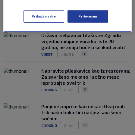
Prikaži svrhe
Prihvaćam
NAJČITANIJE
Država iseljava antifašiste: Zgradu
vrijednu milijune eura koriste 70
godina, ne znaju hoće li se ikad vratiti
|
|
1
VIJESTI
prije 5 h
Napravite pljeskavice kao iz restorana:
Za savršeno mekano i sočno meso
isprobajte ovaj trik
|
|
0
COOKING
8. kol.
Punjene paprike kao nekad: Ovaj mali
trik naših baka čini nadjev savršeno
sočnim
|
|
1
COOKING
8. kol.