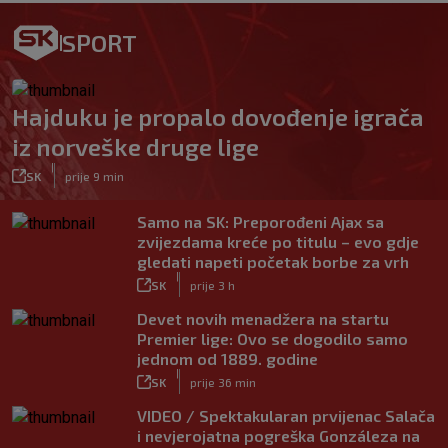
SPORT
Hajduku je propalo dovođenje igrača
iz norveške druge lige
|
SK
prije 9 min
Samo na SK: Preporođeni Ajax sa
zvijezdama kreće po titulu – evo gdje
gledati napeti početak borbe za vrh
|
SK
prije 3 h
Devet novih menadžera na startu
Premier lige: Ovo se dogodilo samo
jednom od 1889. godine
|
SK
prije 36 min
VIDEO / Spektakularan prvijenac Salača
i nevjerojatna pogreška Gonzáleza na