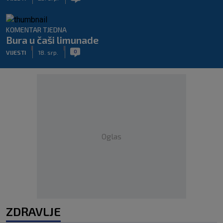
KOMENTAR TJEDNA
Bura u čaši limunade
|
|
0
VIJESTI
18. srp.
Oglas
ZDRAVLJE