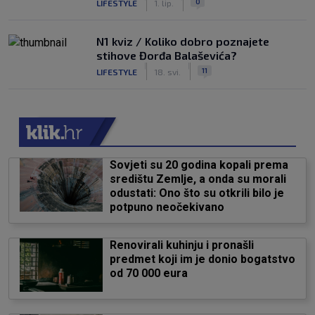
0
LIFESTYLE
1. lip.
N1 kviz / Koliko dobro poznajete
stihove Đorđa Balaševića?
|
|
11
LIFESTYLE
18. svi.
Sovjeti su 20 godina kopali prema
središtu Zemlje, a onda su morali
odustati: Ono što su otkrili bilo je
potpuno neočekivano
Renovirali kuhinju i pronašli
predmet koji im je donio bogatstvo
od 70 000 eura