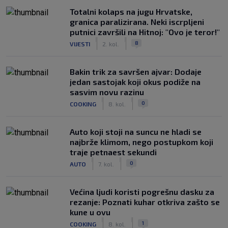
Totalni kolaps na jugu Hrvatske,
granica paralizirana. Neki iscrpljeni
putnici završili na Hitnoj: "Ovo je teror!"
|
|
8
VIJESTI
2. kol.
Bakin trik za savršen ajvar: Dodaje
jedan sastojak koji okus podiže na
sasvim novu razinu
|
|
0
COOKING
8. kol.
Auto koji stoji na suncu ne hladi se
najbrže klimom, nego postupkom koji
traje petnaest sekundi
|
|
0
AUTO
7. kol.
Većina ljudi koristi pogrešnu dasku za
rezanje: Poznati kuhar otkriva zašto se
kune u ovu
|
|
1
COOKING
8. kol.