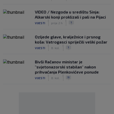
VIDEO / Nezgoda u središtu Sinja:
Alkarski konji proklizali i pali na Pijaci
|
|
1
VIJESTI
prije 2 h
Ozljede glave, kralježnice i prsnog
koša: Vatrogasci spriječili veliki požar
|
|
1
VIJESTI
8. kol.
Bivši Račanov ministar je
"svjetonazorski stabilan" nakon
prihvaćanja Plenkovićeve ponude
|
|
11
VIJESTI
8. kol.