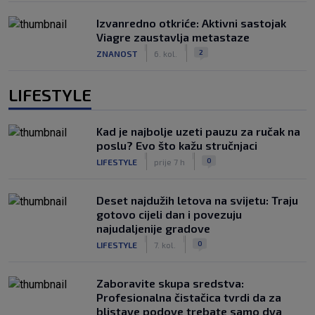
Izvanredno otkriće: Aktivni sastojak
Viagre zaustavlja metastaze
|
|
2
ZNANOST
6. kol.
LIFESTYLE
Kad je najbolje uzeti pauzu za ručak na
poslu? Evo što kažu stručnjaci
|
|
0
LIFESTYLE
prije 7 h
Deset najdužih letova na svijetu: Traju
gotovo cijeli dan i povezuju
najudaljenije gradove
|
|
0
LIFESTYLE
7. kol.
Zaboravite skupa sredstva:
Profesionalna čistačica tvrdi da za
blistave podove trebate samo dva