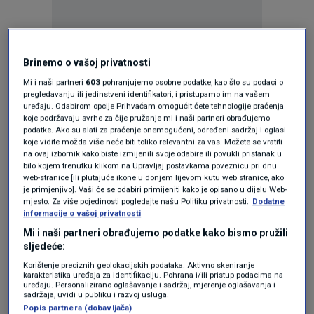
Brinemo o vašoj privatnosti
Oglas
Mi i naši partneri
603
pohranjujemo osobne podatke, kao što su podaci o
pregledavanju ili jedinstveni identifikatori, i pristupamo im na vašem
uređaju. Odabirom opcije Prihvaćam omogućit ćete tehnologije praćenja
koje podržavaju svrhe za čije pružanje mi i naši partneri obrađujemo
podatke. Ako su alati za praćenje onemogućeni, određeni sadržaj i oglasi
koje vidite možda više neće biti toliko relevantni za vas. Možete se vratiti
na ovaj izbornik kako biste izmijenili svoje odabire ili povukli pristanak u
bilo kojem trenutku klikom na Upravljaj postavkama poveznicu pri dnu
web-stranice [ili plutajuće ikone u donjem lijevom kutu web stranice, ako
je primjenjivo]. Vaši će se odabiri primijeniti kako je opisano u dijelu Web-
mjesto. Za više pojedinosti pogledajte našu Politiku privatnosti.
Dodatne
informacije o vašoj privatnosti
Mi i naši partneri obrađujemo podatke kako bismo pružili
sljedeće:
Oglas
Korištenje preciznih geolokacijskih podataka. Aktivno skeniranje
karakteristika uređaja za identifikaciju. Pohrana i/ili pristup podacima na
uređaju. Personalizirano oglašavanje i sadržaj, mjerenje oglašavanja i
sadržaja, uvidi u publiku i razvoj usluga.
Popis partnera (dobavljača)