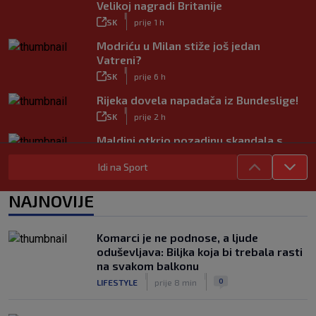
Velikoj nagradi Britanije
|
SK
prije 1 h
Modriću u Milan stiže još jedan
Vatreni?
|
SK
prije 6 h
Rijeka dovela napadača iz Bundeslige!
|
SK
prije 2 h
Maldini otkrio pozadinu skandala s
Pirlom: ‘Povjerenje više ne postoji’
Idi na Sport
|
SK
prije 2 h
Mourinho naljutio naše susjede
NAJNOVIJE
ponižavajućim komentarom
|
SK
prije 5 h
Komarci je ne podnose, a ljude
Osijek se preporodio, Špehar poručuje:
oduševljava: Biljka koja bi trebala rasti
‘Mogu se nadati Europi’
na svakom balkonu
|
|
|
SK
prije 3 h
0
LIFESTYLE
prije 8 min