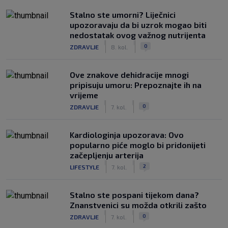
Stalno ste umorni? Liječnici
upozoravaju da bi uzrok mogao biti
nedostatak ovog važnog nutrijenta
|
|
0
ZDRAVLJE
8. kol.
Ove znakove dehidracije mnogi
pripisuju umoru: Prepoznajte ih na
vrijeme
|
|
0
ZDRAVLJE
7. kol.
Kardiologinja upozorava: Ovo
popularno piće moglo bi pridonijeti
začepljenju arterija
|
|
2
LIFESTYLE
7. kol.
Stalno ste pospani tijekom dana?
Znanstvenici su možda otkrili zašto
|
|
0
ZDRAVLJE
7. kol.