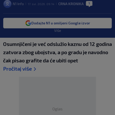
1
N1 Info
CRNA KRONIKA
17. svi. 2026. 09:14
|
|
|
Dodajte N1 u omiljeni Google izvor
Više
Osumnjičeni je već odslužio kaznu od 12 godina
zatvora zbog ubojstva, a po gradu je navodno
čak pisao grafite da će ubiti opet
Pročitaj više
Oglas