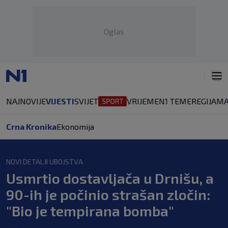
Oglas
NAJNOVIJE
VIJESTI
SVIJET
VRIJEME
N1 TEME
REGIJA
MA
Crna Kronika
Ekonomija
NOVI DETALJI UBOJSTVA
Usmrtio dostavljača u Drnišu, a
90-ih je počinio strašan zločin:
"Bio je tempirana bomba"