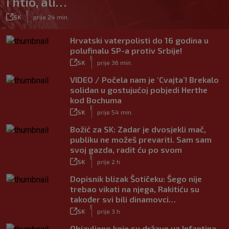
i htio, ali…
|
SK
prije 24 min.
Hrvatski vaterpolisti do 16 godina u
polufinalu SP-a protiv Srbije!
|
SK
prije 36 min.
VIDEO / Počela nam je ‘Cvajta’! Brekalo
solidan u gostujućoj pobjedi Herthe
kod Bochuma
|
SK
prije 54 min.
Božić za SK: Zadar je dvosjekli mač,
publiku ne možeš prevariti. Sam sam
svoj gazda, radit ću po svom
|
SK
prije 2 h
Dopisnik blizak Šotičeku: Šego nije
trebao vikati na njega, Rakitiću su
također svi bili dinamovci…
|
SK
prije 3 h
Objavljeno koje su države uz Infantina,