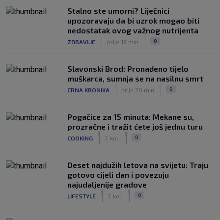
Stalno ste umorni? Liječnici
upozoravaju da bi uzrok mogao biti
nedostatak ovog važnog nutrijenta
|
|
0
ZDRAVLJE
prije 19 min
Slavonski Brod: Pronađeno tijelo
muškarca, sumnja se na nasilnu smrt
|
|
0
CRNA KRONIKA
prije 20 min
Pogačice za 15 minuta: Mekane su,
prozračne i tražit ćete još jednu turu
|
|
0
COOKING
7. kol.
Deset najdužih letova na svijetu: Traju
gotovo cijeli dan i povezuju
najudaljenije gradove
|
|
0
LIFESTYLE
7. kol.