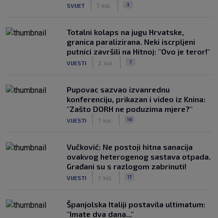
|
|
3
SVIJET
7. kol.
Totalni kolaps na jugu Hrvatske,
granica paralizirana. Neki iscrpljeni
putnici završili na Hitnoj: "Ovo je teror!"
|
|
7
VIJESTI
2. kol.
Pupovac sazvao izvanrednu
konferenciju, prikazan i video iz Knina:
"Zašto DORH ne poduzima mjere?"
|
|
19
VIJESTI
7. kol.
Vučković: Ne postoji hitna sanacija
ovakvog heterogenog sastava otpada.
Građani su s razlogom zabrinuti!
|
|
17
VIJESTI
7. kol.
Španjolska Italiji postavila ultimatum:
"Imate dva dana..."