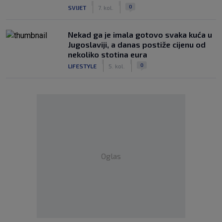
|
|
0
SVIJET
7. kol.
Nekad ga je imala gotovo svaka kuća u
Jugoslaviji, a danas postiže cijenu od
nekoliko stotina eura
|
|
0
LIFESTYLE
5. kol.
Oglas