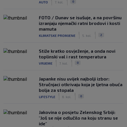
0
AUTO
7. kol.
FOTO / Dunav se isušuje, a na površinu
izranjaju njemački ratni brodovi i kosti
mamuta
|
|
2
KLIMATSKE PROMJENE
5. kol.
Stiže kratko osvježenje, a onda novi
toplinski val i rast temperatura
|
|
0
VRIJEME
7. kol.
Japanke nisu uvijek najbolji izbor:
Stručnjaci otkrivaju koja je ljetna obuća
bolja za stopala
|
|
0
LIFESTYLE
6. kol.
Jakovina o posjetu Zelenskog Srbiji:
"Još se nije odlučilo na koju stranu se
ide"