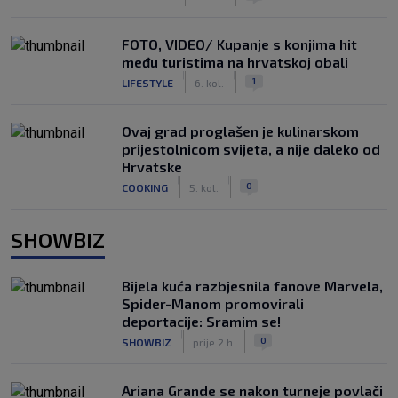
FOTO, VIDEO/ Kupanje s konjima hit
među turistima na hrvatskoj obali
|
|
1
LIFESTYLE
6. kol.
Ovaj grad proglašen je kulinarskom
prijestolnicom svijeta, a nije daleko od
Hrvatske
|
|
0
COOKING
5. kol.
SHOWBIZ
Bijela kuća razbjesnila fanove Marvela,
Spider-Manom promovirali
deportacije: Sramim se!
|
|
0
SHOWBIZ
prije 2 h
Ariana Grande se nakon turneje povlači