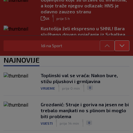
a koje traže njegov odlazak: HNS je
odavno zauzeo stranu
|
SK
prije 5 h
Kustošija želi ekspresno u SHNL! Bara
službeno doveo pojačanje iz Schalkea
|
SK
prije 4 h
Idi na Sport
Tomiyasu se vraća u Premier ligu,
postat će suigrač bivšeg Vatrenog
NAJNOVIJE
|
SK
prije 3 h
Veliko priznanje za hrvatskog
Toplinski val se vraća: Nakon bure,
stručnjaka: Jurica Žuža novi je pomoćni
stižu pljuskovi i grmljavina
trener Barcelone
|
|
0
VRIJEME
prije 0 min
|
SK
prije 2 h
Grozdanić: Struje i goriva na jesen ne bi
trebalo manjkati no s plinom bi moglo
biti problema
|
|
0
VIJESTI
prije 14 min