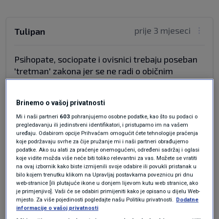
prije 3 mjeseci
Tulipan
Psihopate, sociopate i ovisnici trebaju poseban
'tretman' zakona jer se ne radi o običnim
kriminalcima, neće se nikad nasititi zlostavljanja
i krvi i neće im biti dosta niti kad ubiju. Ovdje
Brinemo o vašoj privatnosti
treba skrenuti pažnju i na mučenje i ubijanje
životinja jer ako netko može zlostavljati psa ili
Mi i naši partneri
603
pohranjujemo osobne podatke, kao što su podaci o
pregledavanju ili jedinstveni identifikatori, i pristupamo im na vašem
mačku, napravit će to i čovjeku. Njima treba
uređaju. Odabirom opcije Prihvaćam omogućit ćete tehnologije praćenja
fiksna meta za zlostavljanje. U ovom slučaju
koje podržavaju svrhe za čije pružanje mi i naši partneri obrađujemo
podatke. Ako su alati za praćenje onemogućeni, određeni sadržaj i oglasi
vjerojatno postoji i psihijatrijsko vještačenje koje
koje vidite možda više neće biti toliko relevantni za vas. Možete se vratiti
je zanemareno. Nekad davno, kriminalistika je
na ovaj izbornik kako biste izmijenili svoje odabire ili povukli pristanak u
bilo kojem trenutku klikom na Upravljaj postavkama poveznicu pri dnu
učila da se zločinci rađaju...Kad se stavlja pod
web-stranice [ili plutajuće ikone u donjem lijevom kutu web stranice, ako
trpih zlouporaba droga, da li ti koji olako preko
je primjenjivo]. Vaši će se odabiri primijeniti kako je opisano u dijelu Web-
toga prelaze potpisuju i zločine koji postaju
mjesto. Za više pojedinosti pogledajte našu Politiku privatnosti.
Dodatne
informacije o vašoj privatnosti
rezultat induciranih bolesti i poremećaja kao što