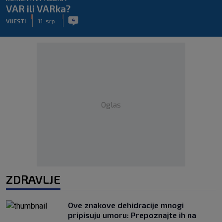
VAR ili VARka?
|
|
4
VIJESTI
11. srp.
Oglas
ZDRAVLJE
Ove znakove dehidracije mnogi
pripisuju umoru: Prepoznajte ih na