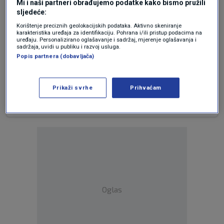
Mi i naši partneri obrađujemo podatke kako bismo pružili
su paranoja i paranoidna shizofrenija kojoj može
sljedeće:
biti okidač npr. kanabis? Možda je cijelo društvo
Korištenje preciznih geolokacijskih podataka. Aktivno skeniranje
ako ga ima postalo ovisno o zlu pa više ne
karakteristika uređaja za identifikaciju. Pohrana i/ili pristup podacima na
primjećuje abnormalnosti? U koliko je slučajeva
uređaju. Personalizirano oglašavanje i sadržaj, mjerenje oglašavanja i
sadržaja, uvidi u publiku i razvoj usluga.
ne samo nemar nego i korupcija u banalnim
Popis partnera (dobavljača)
stvarima, npr. kao kršenje sigurnosnih propisa
nagovijestilo i dovelo do tragedije?
Prikaži svrhe
Prihvaćam
Odgovor
Oglas