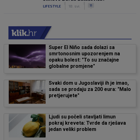
|
|
11
LIFESTYLE
18. svi.
Super El Niño sada dolazi sa
smrtonosnim upozorenjem na
opaku bolest: "To su značajne
globalne promjene"
Svaki dom u Jugoslaviji ih je imao,
sada se prodaju za 200 eura: "Malo
pretjerujete"
Ljudi su počeli stavljati limun
pokraj kreveta: Tvrde da rješava
jedan veliki problem