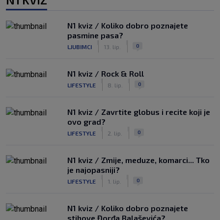
N1 kviz / Koliko dobro poznajete
pasmine pasa?
|
|
0
LJUBIMCI
13. lip.
N1 kviz / Rock & Roll
|
|
0
LIFESTYLE
8. lip.
N1 kviz / Zavrtite globus i recite koji je
ovo grad?
|
|
0
LIFESTYLE
2. lip.
N1 kviz / Zmije, meduze, komarci... Tko
je najopasniji?
|
|
0
LIFESTYLE
1. lip.
N1 kviz / Koliko dobro poznajete
stihove Đorđa Balaševića?