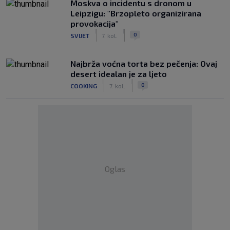
Moskva o incidentu s dronom u
Leipzigu: "Brzopleto organizirana
provokacija"
|
|
0
SVIJET
7. kol.
Najbrža voćna torta bez pečenja: Ovaj
desert idealan je za ljeto
|
|
0
COOKING
7. kol.
Oglas