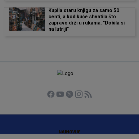
Kupila staru knjigu za samo 50
centi, a kod kuće shvatila što
zapravo drži u rukama: "Dobila si
na lutriji"
NAJNOVIJE