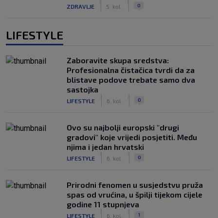
|
|
0
ZDRAVLJE
5. kol.
LIFESTYLE
Zaboravite skupa sredstva:
Profesionalna čistačica tvrdi da za
blistave podove trebate samo dva
sastojka
|
|
0
LIFESTYLE
6. kol.
Ovo su najbolji europski "drugi
gradovi" koje vrijedi posjetiti. Među
njima i jedan hrvatski
|
|
0
LIFESTYLE
6. kol.
Prirodni fenomen u susjedstvu pruža
spas od vrućina, u špilji tijekom cijele
godine 11 stupnjeva
|
|
1
LIFESTYLE
6. kol.