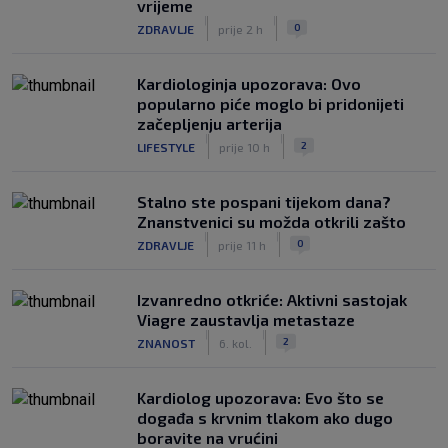
vrijeme
|
|
0
ZDRAVLJE
prije 2 h
Kardiologinja upozorava: Ovo
popularno piće moglo bi pridonijeti
začepljenju arterija
|
|
2
LIFESTYLE
prije 10 h
Stalno ste pospani tijekom dana?
Znanstvenici su možda otkrili zašto
|
|
0
ZDRAVLJE
prije 11 h
Izvanredno otkriće: Aktivni sastojak
Viagre zaustavlja metastaze
|
|
2
ZNANOST
6. kol.
Kardiolog upozorava: Evo što se
događa s krvnim tlakom ako dugo
boravite na vrućini