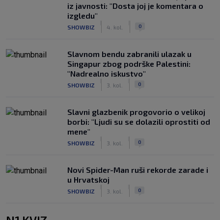
iz javnosti: "Dosta joj je komentara o
izgledu"
|
|
0
SHOWBIZ
4. kol.
Slavnom bendu zabranili ulazak u
Singapur zbog podrške Palestini:
"Nadrealno iskustvo"
|
|
0
SHOWBIZ
3. kol.
Slavni glazbenik progovorio o velikoj
borbi: "Ljudi su se dolazili oprostiti od
mene"
|
|
0
SHOWBIZ
3. kol.
Novi Spider-Man ruši rekorde zarade i
u Hrvatskoj
|
|
0
SHOWBIZ
3. kol.
N1 KVIZ