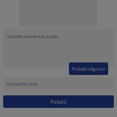
Pošalji odgovor
Pošalji