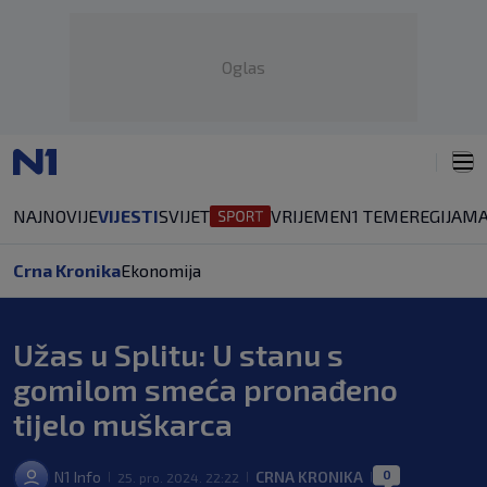
Oglas
NAJNOVIJE
VIJESTI
SVIJET
VRIJEME
N1 TEME
REGIJA
MA
Crna Kronika
Ekonomija
Užas u Splitu: U stanu s
gomilom smeća pronađeno
tijelo muškarca
0
N1 Info
CRNA KRONIKA
25. pro. 2024. 22:22
|
|
|