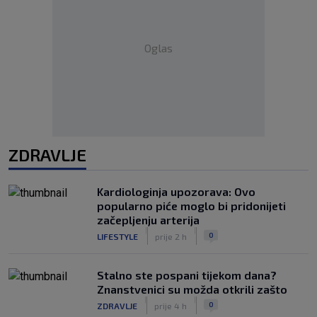
Oglas
ZDRAVLJE
Kardiologinja upozorava: Ovo
popularno piće moglo bi pridonijeti
začepljenju arterija
|
|
0
LIFESTYLE
prije 2 h
Stalno ste pospani tijekom dana?
Znanstvenici su možda otkrili zašto
|
|
0
ZDRAVLJE
prije 4 h