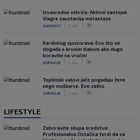
Izvanredno otkriće: Aktivni sastojak
Viagre zaustavlja metastaze
|
|
2
ZNANOST
6. kol.
Kardiolog upozorava: Evo što se
događa s krvnim tlakom ako dugo
boravite na vrućini
|
|
0
ZDRAVLJE
5. kol.
Toplinski valovi jače pogađaju žene
nego muškarce. Evo zašto
|
|
1
ZDRAVLJE
3. kol.
LIFESTYLE
Zaboravite skupa sredstva:
Profesionalna čistačica tvrdi da za