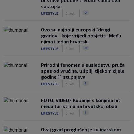
blistave podove trebate samo dva
sastojka
|
|
0
LIFESTYLE
6. kol.
Ovo su najbolji europski "drugi
gradovi" koje vrijedi posjetiti. Među
njima i jedan hrvatski
|
|
0
LIFESTYLE
6. kol.
Prirodni fenomen u susjedstvu pruža
spas od vrućina, u špilji tijekom cijele
godine 11 stupnjeva
|
|
1
LIFESTYLE
6. kol.
FOTO, VIDEO/ Kupanje s konjima hit
među turistima na hrvatskoj obali
|
|
1
LIFESTYLE
6. kol.
Ovaj grad proglašen je kulinarskom