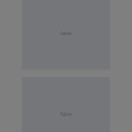
Oglas
Oglas