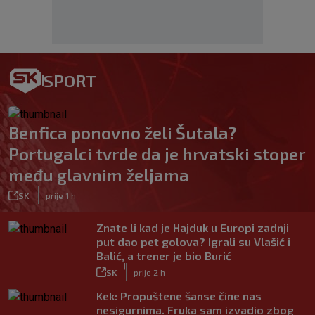
SPORT
Benfica ponovno želi Šutala?
Portugalci tvrde da je hrvatski stoper
među glavnim željama
|
SK
prije 1 h
Znate li kad je Hajduk u Europi zadnji
put dao pet golova? Igrali su Vlašić i
Balić, a trener je bio Burić
|
SK
prije 2 h
Kek: Propuštene šanse čine nas
nesigurnima. Fruka sam izvadio zbog