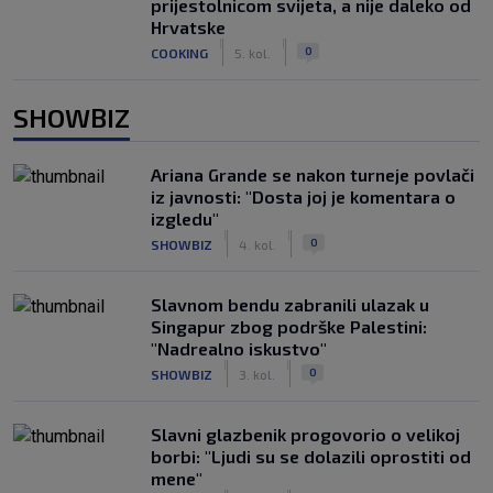
prijestolnicom svijeta, a nije daleko od
Hrvatske
|
|
0
COOKING
5. kol.
SHOWBIZ
Ariana Grande se nakon turneje povlači
iz javnosti: "Dosta joj je komentara o
izgledu"
|
|
0
SHOWBIZ
4. kol.
Slavnom bendu zabranili ulazak u
Singapur zbog podrške Palestini:
"Nadrealno iskustvo"
|
|
0
SHOWBIZ
3. kol.
Slavni glazbenik progovorio o velikoj
borbi: "Ljudi su se dolazili oprostiti od
mene"