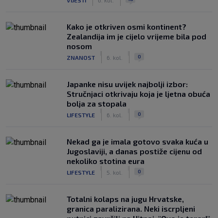
Kako je otkriven osmi kontinent?
Zealandija im je cijelo vrijeme bila pod
nosom
|
|
0
ZNANOST
6. kol.
Japanke nisu uvijek najbolji izbor:
Stručnjaci otkrivaju koja je ljetna obuća
bolja za stopala
|
|
0
LIFESTYLE
6. kol.
Nekad ga je imala gotovo svaka kuća u
Jugoslaviji, a danas postiže cijenu od
nekoliko stotina eura
|
|
0
LIFESTYLE
5. kol.
Totalni kolaps na jugu Hrvatske,
granica paralizirana. Neki iscrpljeni