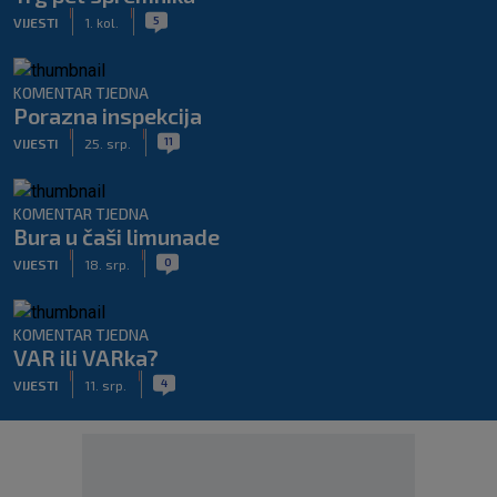
|
|
5
VIJESTI
1. kol.
KOMENTAR TJEDNA
Porazna inspekcija
|
|
11
VIJESTI
25. srp.
KOMENTAR TJEDNA
Bura u čaši limunade
|
|
0
VIJESTI
18. srp.
KOMENTAR TJEDNA
VAR ili VARka?
|
|
4
VIJESTI
11. srp.