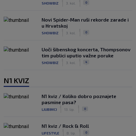
|
|
0
SHOWBIZ
3. kol.
Novi Spider-Man ruši rekorde zarade i
u Hrvatskoj
|
|
0
SHOWBIZ
3. kol.
Uoči šibenskog koncerta, Thompsonov
tim publici uputio važne poruke
|
|
4
SHOWBIZ
3. kol.
N1 KVIZ
N1 kviz / Koliko dobro poznajete
pasmine pasa?
|
|
0
LJUBIMCI
13. lip.
N1 kviz / Rock & Roll
|
|
0
LIFESTYLE
8. lip.