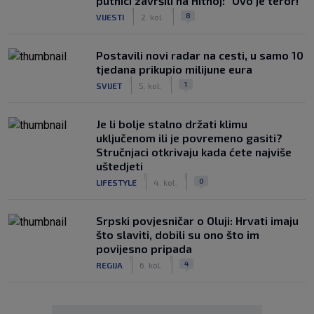
putnici završili na Hitnoj: "Ovo je teror!"
|
|
8
VIJESTI
2. kol.
Postavili novi radar na cesti, u samo 10
tjedana prikupio milijune eura
|
|
1
SVIJET
5. kol.
Je li bolje stalno držati klimu
uključenom ili je povremeno gasiti?
Stručnjaci otkrivaju kada ćete najviše
uštedjeti
|
|
0
LIFESTYLE
4. kol.
Srpski povjesničar o Oluji: Hrvati imaju
što slaviti, dobili su ono što im
povijesno pripada
|
|
4
REGIJA
6. kol.