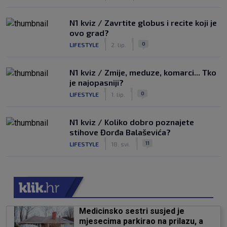
N1 kviz / Zavrtite globus i recite koji je
ovo grad?
|
|
0
LIFESTYLE
2. lip.
N1 kviz / Zmije, meduze, komarci... Tko
je najopasniji?
|
|
0
LIFESTYLE
1. lip.
N1 kviz / Koliko dobro poznajete
stihove Đorđa Balaševića?
|
|
11
LIFESTYLE
18. svi.
Medicinsko sestri susjed je
mjesecima parkirao na prilazu, a