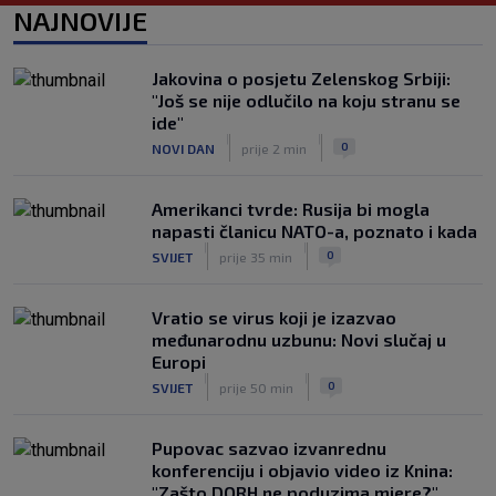
Junak riječke pobjede priznao: ‘Nisam
NAJNOVIJE
zadovoljan, trebalo je biti barem dva
razlike’
|
Jakovina o posjetu Zelenskog Srbiji:
SK
6. kol.
"Još se nije odlučilo na koju stranu se
Pajaziti: Pokušat ćemo biti bolji protiv
ide"
Istre
|
|
0
NOVI DAN
prije 2 min
|
SK
6. kol.
Amerikanci tvrde: Rusija bi mogla
napasti članicu NATO-a, poznato i kada
|
|
0
SVIJET
prije 35 min
Vratio se virus koji je izazvao
međunarodnu uzbunu: Novi slučaj u
Europi
|
|
0
SVIJET
prije 50 min
Pupovac sazvao izvanrednu
konferenciju i objavio video iz Knina:
"Zašto DORH ne poduzima mjere?"