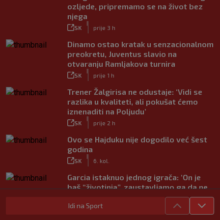
ozljede, pripremamo se na život bez
njega
|
SK
prije 3 h
Dinamo ostao kratak u senzacionalnom
preokretu, Juventus slavio na
otvaranju Ramljakova turnira
|
SK
prije 1 h
Trener Žalgirisa ne odustaje: ‘Vidi se
razlika u kvaliteti, ali pokušat ćemo
iznenaditi na Poljudu’
|
SK
prije 2 h
Ovo se Hajduku nije dogodilo već šest
godina
|
SK
6. kol.
Garcia istaknuo jednog igrača: ‘On je
baš “životinja”, zaustavljamo ga da ne
trenira tako’
Idi na Sport
|
SK
6. kol.