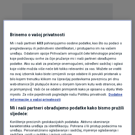
Brinemo o vašoj privatnosti
Oglas
Mi i naši partneri
603
pohranjujemo osobne podatke, kao što su podaci o
pregledavanju ili jedinstveni identifikatori, i pristupamo im na vašem
uređaju. Odabirom opcije Prihvaćam omogućit ćete tehnologije praćenja
koje podržavaju svrhe za čije pružanje mi i naši partneri obrađujemo
podatke. Ako su alati za praćenje onemogućeni, određeni sadržaj i oglasi
koje vidite možda više neće biti toliko relevantni za vas. Možete se vratiti
na ovaj izbornik kako biste izmijenili svoje odabire ili povukli pristanak u
bilo kojem trenutku klikom na Upravljaj postavkama poveznicu pri dnu
web-stranice [ili plutajuće ikone u donjem lijevom kutu web stranice, ako
je primjenjivo]. Vaši će se odabiri primijeniti kako je opisano u dijelu Web-
mjesto. Za više pojedinosti pogledajte našu Politiku privatnosti.
Dodatne
informacije o vašoj privatnosti
Mi i naši partneri obrađujemo podatke kako bismo pružili
sljedeće:
Oglas
Korištenje preciznih geolokacijskih podataka. Aktivno skeniranje
karakteristika uređaja za identifikaciju. Pohrana i/ili pristup podacima na
uređaju. Personalizirano oglašavanje i sadržaj, mjerenje oglašavanja i
sadržaja, uvidi u publiku i razvoj usluga.