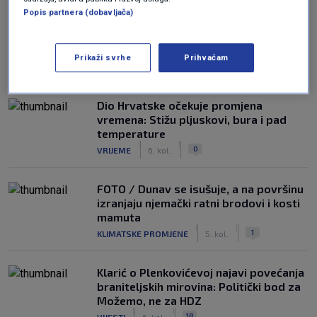
Popis partnera (dobavljača)
Prikaži svrhe
Prihvaćam
NAJČITANIJE
Dio Hrvatske očekuje promjena
vremena: Stižu pljuskovi, bura i pad
temperature
|
|
0
VRIJEME
6. kol.
FOTO / Dunav se isušuje, a na površinu
izranjaju njemački ratni brodovi i kosti
mamuta
|
|
1
KLIMATSKE PROMJENE
5. kol.
Klarić o Plenkovićevoj najavi povećanja
braniteljskih mirovina: Politički bod za
Možemo, ne za HDZ
|
|
18
VIJESTI
6. kol.