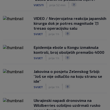
|
|
3
VIJESTI
prije 52 min
VIDEO / Nevjerojatna reakcija japanskih
kirurga dok je potres magnitude 7,1
tresao operacijsku salu
|
|
0
SVIJET
prije 1 h
Epidemija ebole u Kongu izmaknula
kontroli, broj oboljelih premašio 4000
|
|
0
SVIJET
prije 1 h
Jakovina o posjetu Zelenskog Srbiji:
"Još se nije odlučilo na koju stranu se
ide"
|
|
0
SVIJET
prije 1 h
Ukrajinski napadi dronovima na
Wildberries ozbiljno uzdrmali rusko