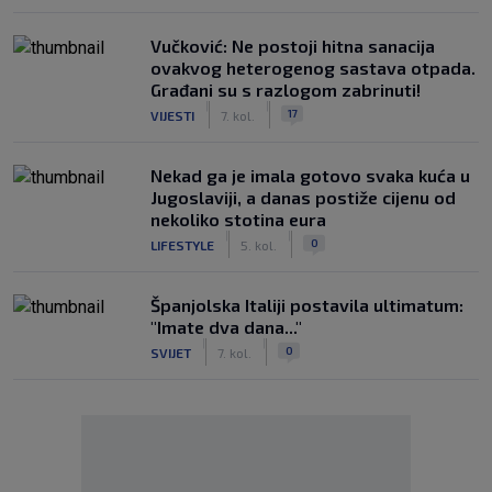
Vučković: Ne postoji hitna sanacija
ovakvog heterogenog sastava otpada.
Građani su s razlogom zabrinuti!
|
|
17
VIJESTI
7. kol.
Nekad ga je imala gotovo svaka kuća u
Jugoslaviji, a danas postiže cijenu od
nekoliko stotina eura
|
|
0
LIFESTYLE
5. kol.
Španjolska Italiji postavila ultimatum:
"Imate dva dana..."
|
|
0
SVIJET
7. kol.