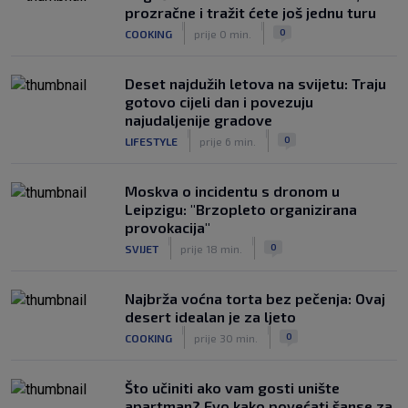
stručnjaka: Jurica Žuža novi je pomoćni
prozračne i tražit ćete još jednu turu
trener Barcelone
|
|
0
COOKING
prije 0 min.
|
SK
prije 2 h
Deset najdužih letova na svijetu: Traju
gotovo cijeli dan i povezuju
najudaljenije gradove
|
|
0
LIFESTYLE
prije 6 min.
Moskva o incidentu s dronom u
Leipzigu: "Brzopleto organizirana
provokacija"
|
|
0
SVIJET
prije 18 min.
Najbrža voćna torta bez pečenja: Ovaj
desert idealan je za ljeto
|
|
0
COOKING
prije 30 min.
Što učiniti ako vam gosti unište
apartman? Evo kako povećati šanse za