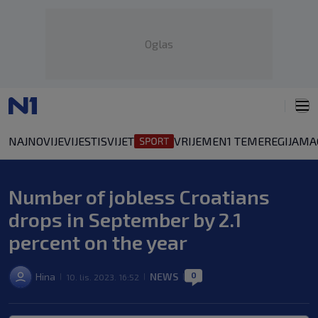
Oglas
NAJNOVIJE
VIJESTI
SVIJET
VRIJEME
N1 TEME
REGIJA
MA
Number of jobless Croatians
drops in September by 2.1
percent on the year
0
Hina
NEWS
10. lis. 2023. 16:52
|
|
|