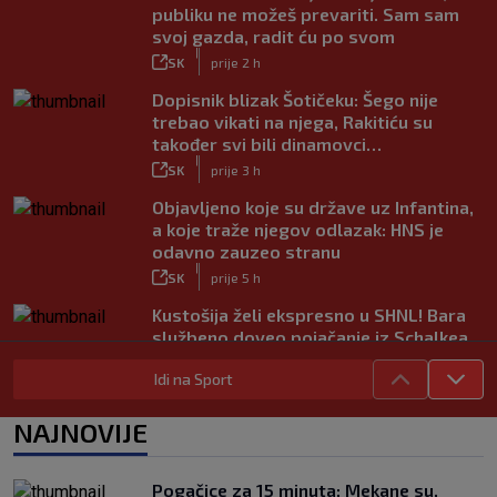
publiku ne možeš prevariti. Sam sam
svoj gazda, radit ću po svom
|
SK
prije 2 h
Dopisnik blizak Šotičeku: Šego nije
trebao vikati na njega, Rakitiću su
također svi bili dinamovci…
|
SK
prije 3 h
Objavljeno koje su države uz Infantina,
a koje traže njegov odlazak: HNS je
odavno zauzeo stranu
|
SK
prije 5 h
Kustošija želi ekspresno u SHNL! Bara
službeno doveo pojačanje iz Schalkea
|
SK
prije 4 h
Idi na Sport
Tomiyasu se vraća u Premier ligu,
postat će suigrač bivšeg Vatrenog
NAJNOVIJE
|
SK
prije 3 h
Veliko priznanje za hrvatskog
Pogačice za 15 minuta: Mekane su,