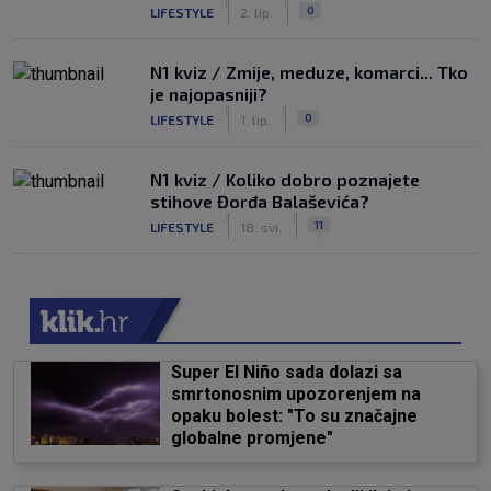
|
|
0
LIFESTYLE
2. lip.
N1 kviz / Zmije, meduze, komarci... Tko
je najopasniji?
|
|
0
LIFESTYLE
1. lip.
N1 kviz / Koliko dobro poznajete
stihove Đorđa Balaševića?
|
|
11
LIFESTYLE
18. svi.
Super El Niño sada dolazi sa
smrtonosnim upozorenjem na
opaku bolest: "To su značajne
globalne promjene"