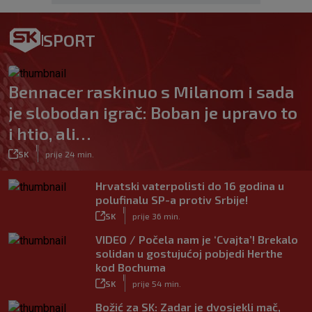
SPORT
Bennacer raskinuo s Milanom i sada
je slobodan igrač: Boban je upravo to
i htio, ali…
|
SK
prije 24 min.
Hrvatski vaterpolisti do 16 godina u
polufinalu SP-a protiv Srbije!
|
SK
prije 36 min.
VIDEO / Počela nam je ‘Cvajta’! Brekalo
solidan u gostujućoj pobjedi Herthe
kod Bochuma
|
SK
prije 54 min.
Božić za SK: Zadar je dvosjekli mač,