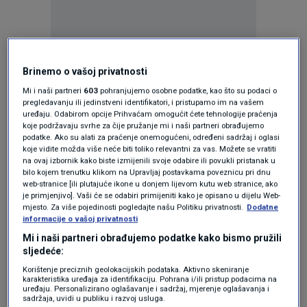
Brinemo o vašoj privatnosti
Oglas
Mi i naši partneri
603
pohranjujemo osobne podatke, kao što su podaci o
pregledavanju ili jedinstveni identifikatori, i pristupamo im na vašem
uređaju. Odabirom opcije Prihvaćam omogućit ćete tehnologije praćenja
koje podržavaju svrhe za čije pružanje mi i naši partneri obrađujemo
podatke. Ako su alati za praćenje onemogućeni, određeni sadržaj i oglasi
koje vidite možda više neće biti toliko relevantni za vas. Možete se vratiti
na ovaj izbornik kako biste izmijenili svoje odabire ili povukli pristanak u
bilo kojem trenutku klikom na Upravljaj postavkama poveznicu pri dnu
web-stranice [ili plutajuće ikone u donjem lijevom kutu web stranice, ako
je primjenjivo]. Vaši će se odabiri primijeniti kako je opisano u dijelu Web-
mjesto. Za više pojedinosti pogledajte našu Politiku privatnosti.
Dodatne
informacije o vašoj privatnosti
Mi i naši partneri obrađujemo podatke kako bismo pružili
sljedeće:
Oglas
Korištenje preciznih geolokacijskih podataka. Aktivno skeniranje
karakteristika uređaja za identifikaciju. Pohrana i/ili pristup podacima na
uređaju. Personalizirano oglašavanje i sadržaj, mjerenje oglašavanja i
sadržaja, uvidi u publiku i razvoj usluga.