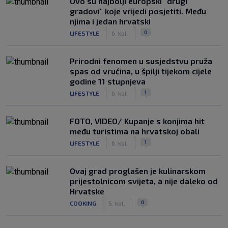
Ovo su najbolji europski "drugi
gradovi" koje vrijedi posjetiti. Među
njima i jedan hrvatski
|
|
0
LIFESTYLE
6. kol.
Prirodni fenomen u susjedstvu pruža
spas od vrućina, u špilji tijekom cijele
godine 11 stupnjeva
|
|
1
LIFESTYLE
6. kol.
FOTO, VIDEO/ Kupanje s konjima hit
među turistima na hrvatskoj obali
|
|
1
LIFESTYLE
6. kol.
Ovaj grad proglašen je kulinarskom
prijestolnicom svijeta, a nije daleko od
Hrvatske
|
|
0
COOKING
5. kol.