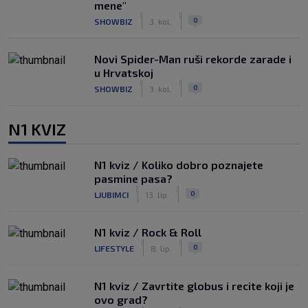
mene"
|
|
0
SHOWBIZ
3. kol.
Novi Spider-Man ruši rekorde zarade i
u Hrvatskoj
|
|
0
SHOWBIZ
3. kol.
N1 KVIZ
N1 kviz / Koliko dobro poznajete
pasmine pasa?
|
|
0
LJUBIMCI
13. lip.
N1 kviz / Rock & Roll
|
|
0
LIFESTYLE
8. lip.
N1 kviz / Zavrtite globus i recite koji je
ovo grad?