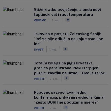
Stiže kratko osvježenje, a onda novi
toplinski val i rast temperatura
|
|
0
VRIJEME
7. kol.
Jakovina o posjetu Zelenskog Srbiji:
"Još se nije odlučilo na koju stranu se
ide"
|
|
3
SVIJET
7. kol.
Totalni kolaps na jugu Hrvatske,
granica paralizirana. Neki iscrpljeni
putnici završili na Hitnoj: "Ovo je teror!"
|
|
7
VIJESTI
2. kol.
Pupovac sazvao izvanrednu
konferenciju, prikazan i video iz Knina:
"Zašto DORH ne poduzima mjere?"
|
|
19
VIJESTI
7. kol.