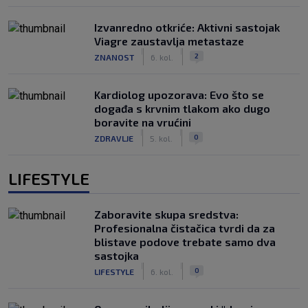
Izvanredno otkriće: Aktivni sastojak
Viagre zaustavlja metastaze
|
|
2
ZNANOST
6. kol.
Kardiolog upozorava: Evo što se
događa s krvnim tlakom ako dugo
boravite na vrućini
|
|
0
ZDRAVLJE
5. kol.
LIFESTYLE
Zaboravite skupa sredstva:
Profesionalna čistačica tvrdi da za
blistave podove trebate samo dva
sastojka
|
|
0
LIFESTYLE
6. kol.