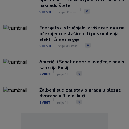
naknadu štete
|
|
0
VIJESTI
prije 31 min.
Energetski stručnjak: Iz više razloga ne
očekujem nestašice niti poskupljenja
električne energije
|
|
0
VIJESTI
prije 49 min.
Američki Senat odobrio uvođenje novih
sankcija Rusiji
|
|
0
SVIJET
prije 1 h
Žalbeni sud zaustavio gradnju plesne
dvorane u Bijeloj kući
|
|
0
SVIJET
prije 1 h