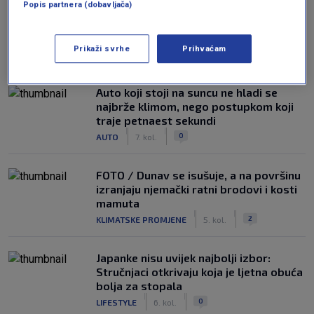
Popis partnera (dobavljača)
Prikaži svrhe
Prihvaćam
NAJČITANIJE
Auto koji stoji na suncu ne hladi se
najbrže klimom, nego postupkom koji
traje petnaest sekundi
|
|
0
AUTO
7. kol.
FOTO / Dunav se isušuje, a na površinu
izranjaju njemački ratni brodovi i kosti
mamuta
|
|
2
KLIMATSKE PROMJENE
5. kol.
Japanke nisu uvijek najbolji izbor:
Stručnjaci otkrivaju koja je ljetna obuća
bolja za stopala
|
|
0
LIFESTYLE
6. kol.