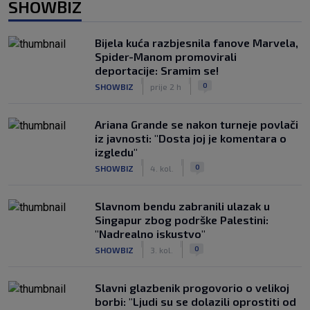
SHOWBIZ
Bijela kuća razbjesnila fanove Marvela,
Spider-Manom promovirali
deportacije: Sramim se!
|
|
0
SHOWBIZ
prije 2 h
Ariana Grande se nakon turneje povlači
iz javnosti: "Dosta joj je komentara o
izgledu"
|
|
0
SHOWBIZ
4. kol.
Slavnom bendu zabranili ulazak u
Singapur zbog podrške Palestini:
"Nadrealno iskustvo"
|
|
0
SHOWBIZ
3. kol.
Slavni glazbenik progovorio o velikoj
borbi: "Ljudi su se dolazili oprostiti od