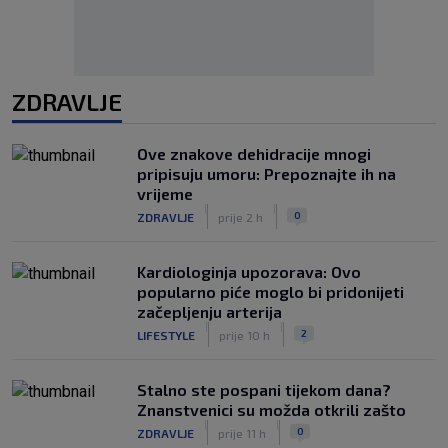
ZDRAVLJE
Ove znakove dehidracije mnogi
pripisuju umoru: Prepoznajte ih na
vrijeme
|
|
0
ZDRAVLJE
prije 2 h
Kardiologinja upozorava: Ovo
popularno piće moglo bi pridonijeti
začepljenju arterija
|
|
2
LIFESTYLE
prije 10 h
Stalno ste pospani tijekom dana?
Znanstvenici su možda otkrili zašto
|
|
0
ZDRAVLJE
prije 11 h