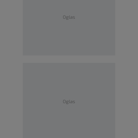
Oglas
Oglas