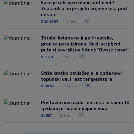
Kako je otkriven osmi kontinent?
Zealandija im je cijelo vrijeme bila pod
nosom
|
|
0
ZNANOST
6. kol.
Totalni kolaps na jugu Hrvatske,
granica paralizirana. Neki iscrpljeni
putnici završili na Hitnoj: "Ovo je teror!"
|
|
7
VIJESTI
2. kol.
Stiže kratko osvježenje, a onda novi
toplinski val i rast temperatura
|
|
0
VRIJEME
prije 6 h
Postavili novi radar na cesti, u samo 10
tjedana prikupio milijune eura
|
|
1
SVIJET
5. kol.