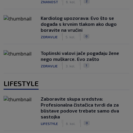
2
ZNANOST
6. kol.
Kardiolog upozorava: Evo što se
događa s krvnim tlakom ako dugo
boravite na vrućini
|
|
0
ZDRAVLJE
5. kol.
Toplinski valovi jače pogađaju žene
nego muškarce. Evo zašto
|
|
1
ZDRAVLJE
3. kol.
LIFESTYLE
Zaboravite skupa sredstva:
Profesionalna čistačica tvrdi da za
blistave podove trebate samo dva
sastojka
|
|
0
LIFESTYLE
6. kol.