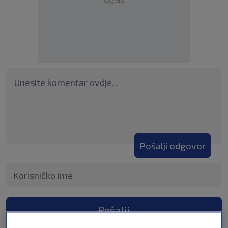
Pošalji odgovor
Pošalji