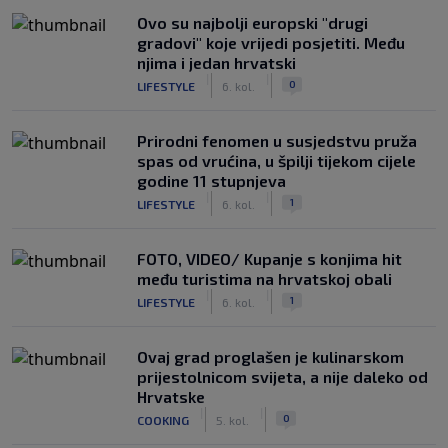
Ovo su najbolji europski "drugi
gradovi" koje vrijedi posjetiti. Među
njima i jedan hrvatski
|
|
0
LIFESTYLE
6. kol.
Prirodni fenomen u susjedstvu pruža
spas od vrućina, u špilji tijekom cijele
godine 11 stupnjeva
|
|
1
LIFESTYLE
6. kol.
FOTO, VIDEO/ Kupanje s konjima hit
među turistima na hrvatskoj obali
|
|
1
LIFESTYLE
6. kol.
Ovaj grad proglašen je kulinarskom
prijestolnicom svijeta, a nije daleko od
Hrvatske
|
|
0
COOKING
5. kol.