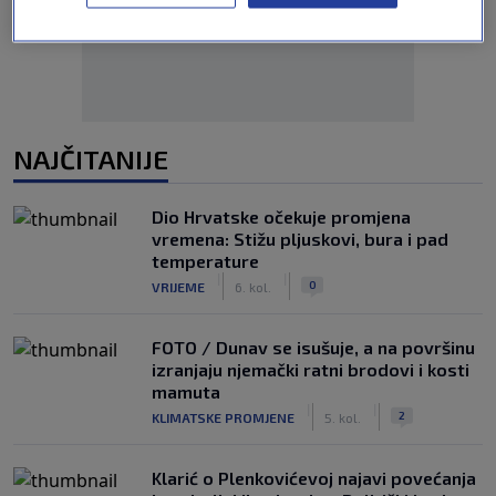
NAJČITANIJE
Dio Hrvatske očekuje promjena
vremena: Stižu pljuskovi, bura i pad
temperature
|
|
0
VRIJEME
6. kol.
FOTO / Dunav se isušuje, a na površinu
izranjaju njemački ratni brodovi i kosti
mamuta
|
|
2
KLIMATSKE PROMJENE
5. kol.
Klarić o Plenkovićevoj najavi povećanja