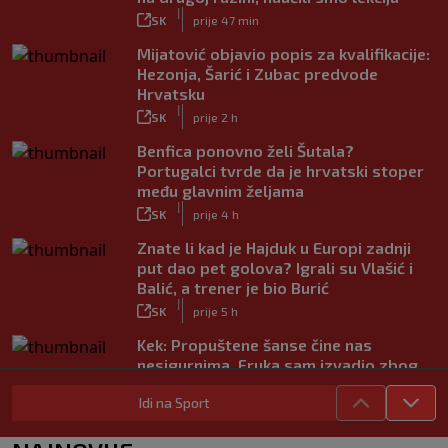
|
SK
prije 47 min
Mijatović objavio popis za kvalifikacije:
Hezonja, Šarić i Zubac predvode
Hrvatsku
|
SK
prije 2 h
Benfica ponovno želi Šutala?
Portugalci tvrde da je hrvatski stoper
među glavnim željama
|
SK
prije 4 h
Znate li kad je Hajduk u Europi zadnji
put dao pet golova? Igrali su Vlašić i
Balić, a trener je bio Burić
|
SK
prije 5 h
Kek: Propuštene šanse čine nas
nesigurnima. Fruka sam izvadio zbog
ozljede, pripremamo se na život bez
Idi na Sport
njega
|
SK
prije 6 h