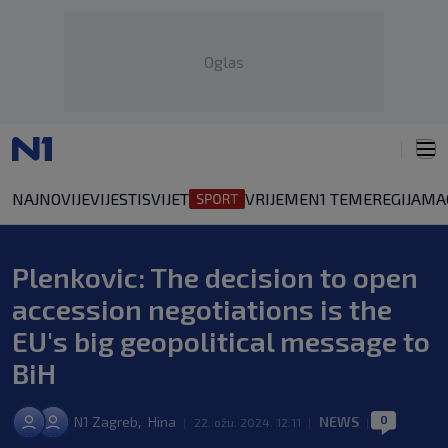
Oglas
NAJNOVIJE
VIJESTI
SVIJET
VRIJEME
N1 TEME
REGIJA
MA
Plenkovic: The decision to open
accession negotiations is the
EU's big geopolitical message to
BiH
0
,
N1 Zagreb
Hina
NEWS
|
22. ožu. 2024. 12:11
|
|