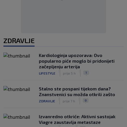
ZDRAVLJE
Kardiologinja upozorava: Ovo
popularno piće moglo bi pridonijeti
začepljenju arterija
|
|
1
LIFESTYLE
prije 5 h
Stalno ste pospani tijekom dana?
Znanstvenici su možda otkrili zašto
|
|
0
ZDRAVLJE
prije 7 h
Izvanredno otkriće: Aktivni sastojak
Viagre zaustavlja metastaze
|
|