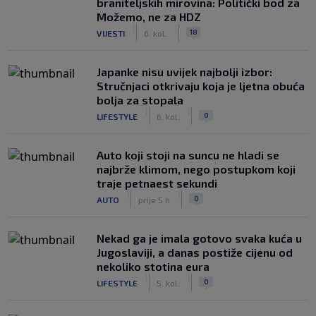
braniteljskih mirovina: Politički bod za
Možemo, ne za HDZ
|
|
18
VIJESTI
6. kol.
Japanke nisu uvijek najbolji izbor:
Stručnjaci otkrivaju koja je ljetna obuća
bolja za stopala
|
|
0
LIFESTYLE
6. kol.
Auto koji stoji na suncu ne hladi se
najbrže klimom, nego postupkom koji
traje petnaest sekundi
|
|
0
AUTO
prije 5 h
Nekad ga je imala gotovo svaka kuća u
Jugoslaviji, a danas postiže cijenu od
nekoliko stotina eura
|
|
0
LIFESTYLE
5. kol.