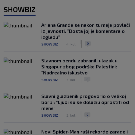
SHOWBIZ
Ariana Grande se nakon turneje povlači
iz javnosti: "Dosta joj je komentara o
izgledu"
|
|
0
SHOWBIZ
4. kol.
Slavnom bendu zabranili ulazak u
Singapur zbog podrške Palestini:
"Nadrealno iskustvo"
|
|
0
SHOWBIZ
3. kol.
Slavni glazbenik progovorio o velikoj
borbi: "Ljudi su se dolazili oprostiti od
mene"
|
|
0
SHOWBIZ
3. kol.
Novi Spider-Man ruši rekorde zarade i