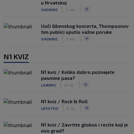
u Hrvatskoj
|
|
0
SHOWBIZ
3. kol.
Uoči šibenskog koncerta, Thompsonov
tim publici uputio važne poruke
|
|
4
SHOWBIZ
3. kol.
N1 KVIZ
N1 kviz / Koliko dobro poznajete
pasmine pasa?
|
|
0
LJUBIMCI
13. lip.
N1 kviz / Rock & Roll
|
|
0
LIFESTYLE
8. lip.
N1 kviz / Zavrtite globus i recite koji je
ovo grad?