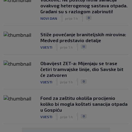
ovakvog heterogenog sastava otpada.
Građani su s razlogom zabrinuti!
|
|
0
NOVI DAN
prije 1 h
Stiže povećanje braniteljskih mirovina:
Medved predstavio detalje
|
|
11
VIJESTI
prije 1 h
Obavijest ZET-a: Mijenjaju se trase
četiri tramvajske linije, dio Savske bit
će zatvoren
|
|
0
VIJESTI
prije 1 h
Fond za zaštitu okoliša procijenio
koliko bi mogla koštati sanacija otpada
u Gospiću
|
|
0
VIJESTI
prije 1 h