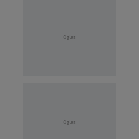
Oglas
Oglas