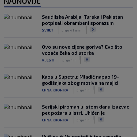
NAJNOVIJE
Dinamo ostao kratak u senzacionalnom
preokretu, Juventus slavio na
otvaranju Ramljakova turnira
Saudijska Arabija, Turska i Pakistan
|
potpisali obrambeni sporazum
SK
prije 4 h
|
|
0
SVIJET
prije 41 min
Trener Žalgirisa ne odustaje: ‘Vidi se
razlika u kvaliteti, ali pokušat ćemo
iznenaditi na Poljudu’
Ovo su nove cijene goriva? Evo što
|
vozače čeka od utorka
SK
prije 5 h
|
|
0
VIJESTI
prije 1 h
Kaos u Supetru: Mladić napao 19-
godišnjaka zbog motiva na majici
|
|
0
CRNA KRONIKA
prije 1 h
Serijski piroman u istom danu izazvao
pet požara u Istri. Uhićen je
|
|
0
CRNA KRONIKA
prije 1 h
Vučković: Ne postoji hitna sanacija