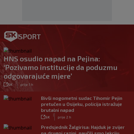
SPORT
HNS osudio napad na Pejina:
‘Pozivamo institucije da poduzmu
odgovarajuće mjere’
|
SK
prije 1 h
Bivši nogometni sudac Tihomir Pejin
pretučen u Osijeku, policija istražuje
brutalni napad
|
SK
prije 2 h
Predsjednik Žalgirisa: Hajduk je zvijer
na drugoj razini, naučili smo lekciju