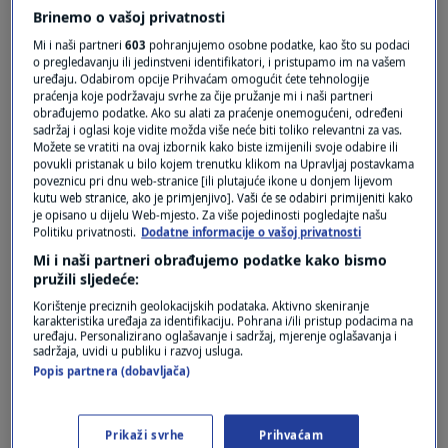
Brinemo o vašoj privatnosti
Mi i naši partneri
603
pohranjujemo osobne podatke, kao što su podaci
o pregledavanju ili jedinstveni identifikatori, i pristupamo im na vašem
uređaju. Odabirom opcije Prihvaćam omogućit ćete tehnologije
praćenja koje podržavaju svrhe za čije pružanje mi i naši partneri
obrađujemo podatke. Ako su alati za praćenje onemogućeni, određeni
sadržaj i oglasi koje vidite možda više neće biti toliko relevantni za vas.
Možete se vratiti na ovaj izbornik kako biste izmijenili svoje odabire ili
povukli pristanak u bilo kojem trenutku klikom na Upravljaj postavkama
Oglas
poveznicu pri dnu web-stranice [ili plutajuće ikone u donjem lijevom
kutu web stranice, ako je primjenjivo]. Vaši će se odabiri primijeniti kako
je opisano u dijelu Web-mjesto. Za više pojedinosti pogledajte našu
Politiku privatnosti.
Dodatne informacije o vašoj privatnosti
Mi i naši partneri obrađujemo podatke kako bismo
pružili sljedeće:
Korištenje preciznih geolokacijskih podataka. Aktivno skeniranje
karakteristika uređaja za identifikaciju. Pohrana i/ili pristup podacima na
uređaju. Personalizirano oglašavanje i sadržaj, mjerenje oglašavanja i
sadržaja, uvidi u publiku i razvoj usluga.
Popis partnera (dobavljača)
Oglas
Prikaži svrhe
Prihvaćam