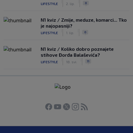
|
|
0
LIFESTYLE
2. lip.
N1 kviz / Zmije, meduze, komarci... Tko
je najopasniji?
|
|
0
LIFESTYLE
1. lip.
N1 kviz / Koliko dobro poznajete
stihove Đorđa Balaševića?
|
|
11
LIFESTYLE
18. svi.