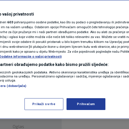
osnia
N1(DIS)INFO
KLIMATSKE PROMJENE
 vašoj privatnosti
entara
rtneri
603
pohranjujemo osobne podatke, kao što su podaci o pregledavanju ili jedinstveni 
FOTO
o im na vašem uređaju. Odabirom opcije Prihvaćam omogućit ćete tehnologije praćenja
vrhe za čije pružanje mi i naši partneri obrađujemo podatke. Ako su alati za praćenje
žaj i oglasi koje vidite možda više neće biti toliko relevantni za vas. Možete se vratiti n
VIDEO
zmijenili svoje odabire ili povukli pristanak u bilo kojem trenutku klikom na Upravljaj p
i dnu web-stranice [ili plutajuće ikone u donjem lijevom kutu web stranice, ako je primje
rimijeniti kako je opisano u dijelu Web-mjesto. Za više pojedinosti pogledajte našu Politi
Dodatne informacije o vašoj privatnosti
 partneri obrađujemo podatke kako bismo pružili sljedeće:
olution on Thursday, thus confirming that the Eu
reciznih geolokacijskih podataka. Aktivno skeniranje karakteristika uređaja za identifika
p podacima na uređaju. Personalizirano oglašavanje i sadržaj, mjerenje oglašavanja i sadr
ion, will stay in Bosnia and Herzegovina.
Pročitaj
zvoj usluga.
era (dobavljača)
Prikaži svrhe
Prihvaćam
Oglas