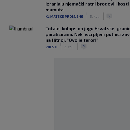
izranjaju njemački ratni brodovi i kosti
mamuta
|
|
0
KLIMATSKE PROMJENE
5. kol.
Totalni kolaps na jugu Hrvatske, grani
paralizirana. Neki iscrpljeni putnici zavr
na Hitnoj: "Ovo je teror!"
|
|
6
VIJESTI
2. kol.