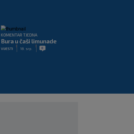
KOMENTAR TJEDNA
Bura u čaši limunade
|
|
0
VIJESTI
18. srp.