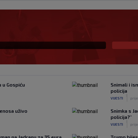
 Vatrene, opet je
naikos!
u u Gospiću
Snimali i is
policija
|
VIJESTI
prij
jenosa uživo
Snimka s Ja
policija?"
|
VIJESTI
prij
artman na Jadranu za 35 eura,
Trump bijes