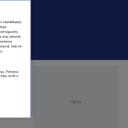
identifikatori,
 koje
 onemogućeni,
a ovaj izbornik
ostavkama
njivo]. Vaši će
ku
ropean
ciju. Pohrana
žaja, uvidi u
 više
Oglas