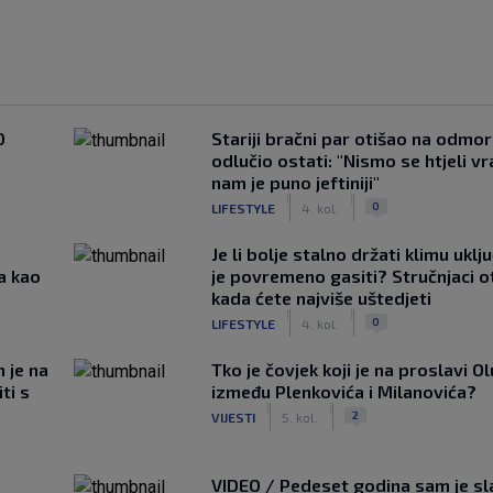
0
Stariji bračni par otišao na odmor u
odlučio ostati: "Nismo se htjeli vra
nam je puno jeftiniji"
|
|
0
LIFESTYLE
4. kol.
Je li bolje stalno držati klimu uklj
a kao
je povremeno gasiti? Stručnjaci o
kada ćete najviše uštedjeti
|
|
0
LIFESTYLE
4. kol.
m je na
Tko je čovjek koji je na proslavi Ol
ti s
između Plenkovića i Milanovića?
|
|
2
VIJESTI
5. kol.
u
VIDEO / Pedeset godina sam je s