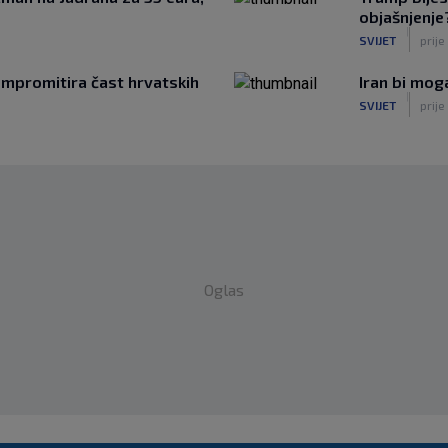
objašnjenje?
|
SVIJET
prije
mpromitira čast hrvatskih
Iran bi mo
|
SVIJET
prije
Oglas