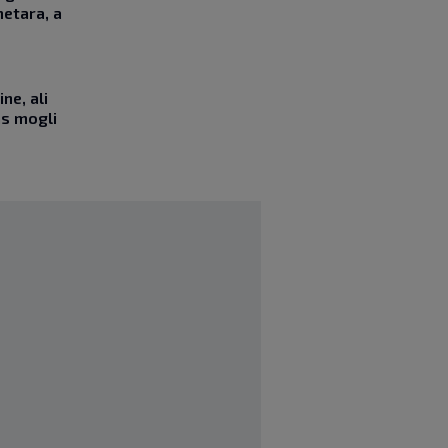
etara, a
ne, ali
as mogli