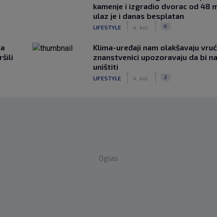
kamenje i izgradio dvorac od 48 m
ulaz je i danas besplatan
|
|
0
LIFESTYLE
4. kol.
ca
Klima-uređaji nam olakšavaju vrući
šili
znanstvenici upozoravaju da bi n
uništiti
|
|
2
LIFESTYLE
4. kol.
Oglas