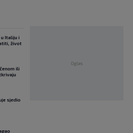
 Italiju i
titi, život
Oglas
učenom ili
tkrivaju
uje sjedio
lagao