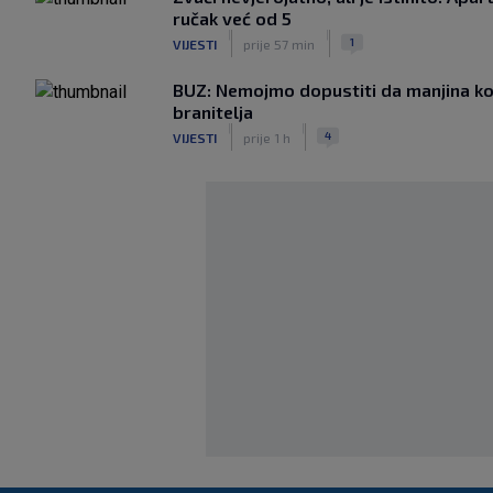
ručak već od 5
|
|
1
VIJESTI
prije 57 min
BUZ: Nemojmo dopustiti da manjina ko
branitelja
|
|
4
VIJESTI
prije 1 h