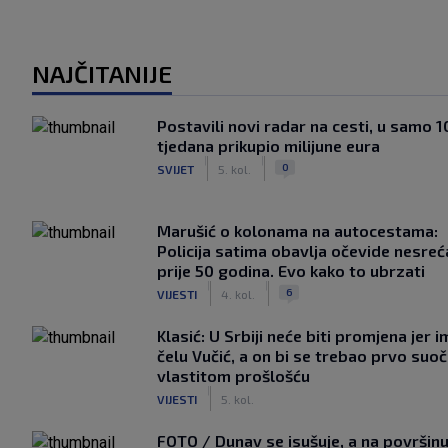
NAJČITANIJE
Postavili novi radar na cesti, u samo 1
tjedana prikupio milijune eura
|
|
0
SVIJET
5. kol.
Marušić o kolonama na autocestama:
Policija satima obavlja očevide nesreć
prije 50 godina. Evo kako to ubrzati
|
|
6
VIJESTI
4. kol.
Klasić: U Srbiji neće biti promjena jer i
čelu Vučić, a on bi se trebao prvo suoči
vlastitom prošlošću
|
VIJESTI
5. kol.
FOTO / Dunav se isušuje, a na površin