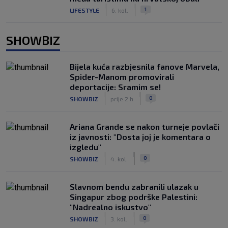
|
|
1
LIFESTYLE
6. kol.
SHOWBIZ
Bijela kuća razbjesnila fanove Marvela,
Spider-Manom promovirali
deportacije: Sramim se!
|
|
0
SHOWBIZ
prije 2 h
Ariana Grande se nakon turneje povlači
iz javnosti: "Dosta joj je komentara o
izgledu"
|
|
0
SHOWBIZ
4. kol.
Slavnom bendu zabranili ulazak u
Singapur zbog podrške Palestini:
"Nadrealno iskustvo"
|
|
0
SHOWBIZ
3. kol.