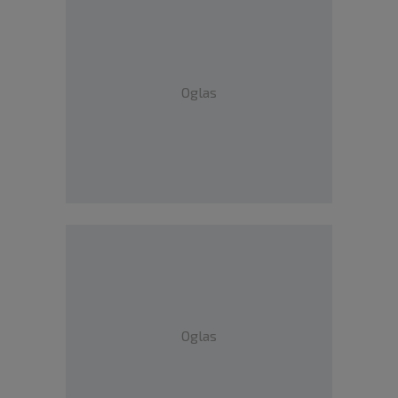
Oglas
Oglas