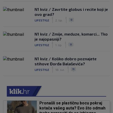
N1 kviz / Zavrtite globus i recite koji je
ovo grad?
|
|
0
LIFESTYLE
2. lip.
N1 kviz / Zmije, meduze, komarci... Tko
je najopasniji?
|
|
0
LIFESTYLE
1. lip.
N1 kviz / Koliko dobro poznajete
stihove Đorđa Balaševića?
|
|
11
LIFESTYLE
18. svi.
Pronašli se plastičnu bocu pokraj
kotača vašeg auta? Evo što odmah