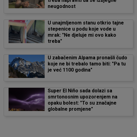
treba napraviti da se izbjegne
neugodnost
U unajmljenom stanu otkrio tajne
stepenice u podu koje vode u
mrak: "Ne djeluje mi ovo kako
treba"
U zabačenim Alpama pronašli čudo
koje ne bi trebalo tamo biti: "Pa tu
je već 1100 godina"
Super El Niño sada dolazi sa
smrtonosnim upozorenjem na
opaku bolest: "To su značajne
globalne promjene"