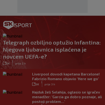
SPORT
Telegraph ozbiljno optužio Infantina:
Njegova ljubavnica isplaćena je
novcem UEFA-e?
|
SK
prije 2 h
Liverpool dovodi kapetana Barcelone!
Fabrizio Romano objavio ‘Here we go’
|
SK
prije 3 h
Hajduk želi Selahija, oglasio se igračev
menadžer: ‘Garcia ga dobro poznaje, ali
postoji problem…’
|