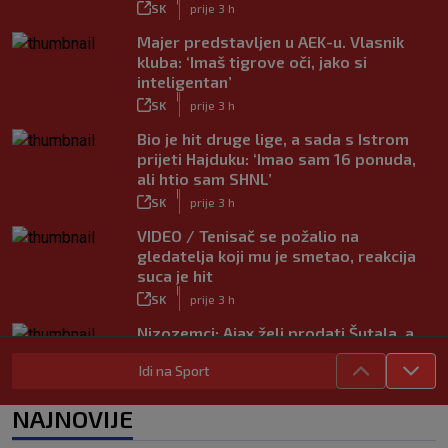
SK
prije 3 h
Majer predstavljen u AEK-u. Vlasnik
kluba: ‘Imaš tigrove oči, jako si
inteligentan’
|
SK
prije 3 h
Bio je hit druge lige, a sada s Istrom
prijeti Hajduku: ‘Imao sam 16 ponuda,
ali htio sam SHNL’
|
SK
prije 3 h
VIDEO / Tenisač se požalio na
gledatelja koji mu je smetao, reakcija
suca je hit
|
SK
prije 3 h
Nizozemci: Ajax želi prodati Šutala, a
ponuda ne nedostaje
Idi na Sport
|
SK
7. kol.
Bennacer raskinuo s Milanom i sada je
NAJNOVIJE
slobodan igrač: Boban je upravo to i