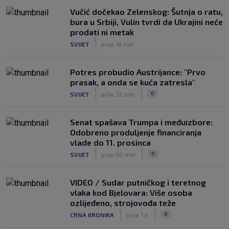
htio, ali…
|
Vučić dočekao Zelenskog: Šutnja o ratu,
SK
7. kol.
bura u Srbiji, Vulin tvrdi da Ukrajini neće
VIDEO / Počela nam je ‘Cvajta’! Brekalo
prodati ni metak
solidan u gostujućoj pobjedi Herthe
|
SVIJET
prije 16 min
kod Bochuma
|
SK
7. kol.
Potres probudio Austrijance: "Prvo
prasak, a onda se kuća zatresla"
|
|
0
SVIJET
prije 32 min
Senat spašava Trumpa i međuizbore:
Odobreno produljenje financiranja
vlade do 11. prosinca
|
|
0
SVIJET
prije 50 min
VIDEO / Sudar putničkog i teretnog
vlaka kod Bjelovara: Više osoba
ozlijeđeno, strojovođa teže
|
|
0
CRNA KRONIKA
prije 1 h