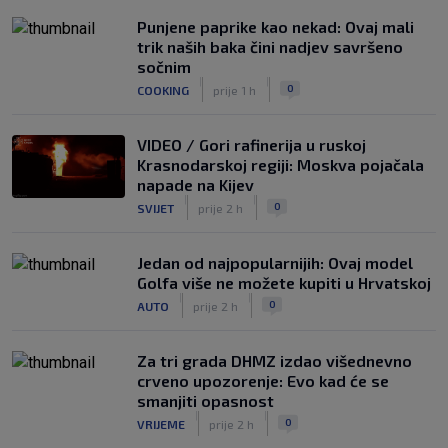
Punjene paprike kao nekad: Ovaj mali
trik naših baka čini nadjev savršeno
sočnim
|
|
0
COOKING
prije 1 h
VIDEO / Gori rafinerija u ruskoj
Krasnodarskoj regiji: Moskva pojačala
napade na Kijev
|
|
0
SVIJET
prije 2 h
Jedan od najpopularnijih: Ovaj model
Golfa više ne možete kupiti u Hrvatskoj
|
|
0
AUTO
prije 2 h
Za tri grada DHMZ izdao višednevno
crveno upozorenje: Evo kad će se
smanjiti opasnost
|
|
0
VRIJEME
prije 2 h