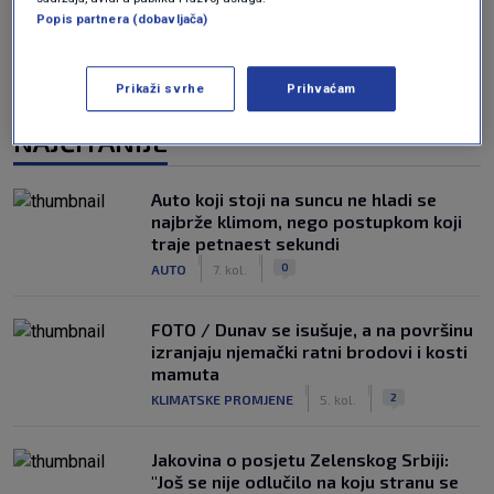
Popis partnera (dobavljača)
Prikaži svrhe
Prihvaćam
NAJČITANIJE
Auto koji stoji na suncu ne hladi se
najbrže klimom, nego postupkom koji
traje petnaest sekundi
|
|
0
AUTO
7. kol.
FOTO / Dunav se isušuje, a na površinu
izranjaju njemački ratni brodovi i kosti
mamuta
|
|
2
KLIMATSKE PROMJENE
5. kol.
Jakovina o posjetu Zelenskog Srbiji:
"Još se nije odlučilo na koju stranu se