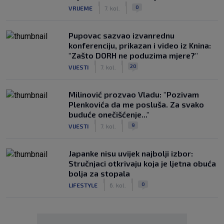
|
|
0
VRIJEME
7. kol.
Pupovac sazvao izvanrednu
konferenciju, prikazan i video iz Knina:
"Zašto DORH ne poduzima mjere?"
|
|
20
VIJESTI
7. kol.
Milinović prozvao Vladu: "Pozivam
Plenkovića da me posluša. Za svako
buduće onečišćenje..."
|
|
9
VIJESTI
7. kol.
Japanke nisu uvijek najbolji izbor:
Stručnjaci otkrivaju koja je ljetna obuća
bolja za stopala
|
|
0
LIFESTYLE
6. kol.