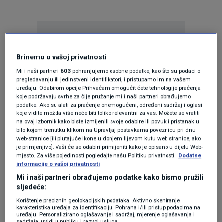
Brinemo o vašoj privatnosti
Mi i naši partneri
603
pohranjujemo osobne podatke, kao što su podaci o
pregledavanju ili jedinstveni identifikatori, i pristupamo im na vašem
Oglas
uređaju. Odabirom opcije Prihvaćam omogućit ćete tehnologije praćenja
koje podržavaju svrhe za čije pružanje mi i naši partneri obrađujemo
podatke. Ako su alati za praćenje onemogućeni, određeni sadržaj i oglasi
koje vidite možda više neće biti toliko relevantni za vas. Možete se vratiti
na ovaj izbornik kako biste izmijenili svoje odabire ili povukli pristanak u
bilo kojem trenutku klikom na Upravljaj postavkama poveznicu pri dnu
web-stranice [ili plutajuće ikone u donjem lijevom kutu web stranice, ako
je primjenjivo]. Vaši će se odabiri primijeniti kako je opisano u dijelu Web-
mjesto. Za više pojedinosti pogledajte našu Politiku privatnosti.
Dodatne
informacije o vašoj privatnosti
Mi i naši partneri obrađujemo podatke kako bismo pružili
sljedeće:
Korištenje preciznih geolokacijskih podataka. Aktivno skeniranje
Oglas
karakteristika uređaja za identifikaciju. Pohrana i/ili pristup podacima na
uređaju. Personalizirano oglašavanje i sadržaj, mjerenje oglašavanja i
sadržaja, uvidi u publiku i razvoj usluga.