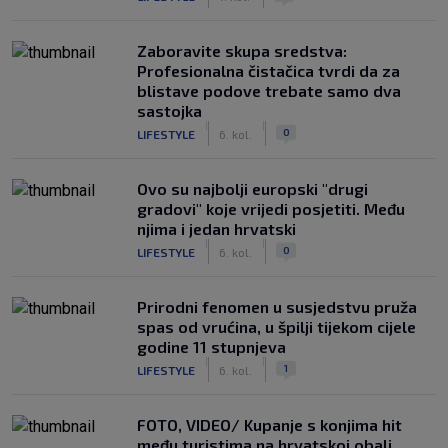
Zaboravite skupa sredstva:
Profesionalna čistačica tvrdi da za
blistave podove trebate samo dva
sastojka
|
|
0
LIFESTYLE
6. kol.
Ovo su najbolji europski "drugi
gradovi" koje vrijedi posjetiti. Među
njima i jedan hrvatski
|
|
0
LIFESTYLE
6. kol.
Prirodni fenomen u susjedstvu pruža
spas od vrućina, u špilji tijekom cijele
godine 11 stupnjeva
|
|
1
LIFESTYLE
6. kol.
FOTO, VIDEO/ Kupanje s konjima hit
među turistima na hrvatskoj obali