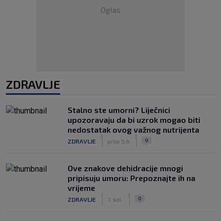
Oglas
ZDRAVLJE
Stalno ste umorni? Liječnici
upozoravaju da bi uzrok mogao biti
nedostatak ovog važnog nutrijenta
|
|
0
ZDRAVLJE
prije 5 h
Ove znakove dehidracije mnogi
pripisuju umoru: Prepoznajte ih na
vrijeme
|
|
0
ZDRAVLJE
7. kol.