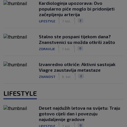
Kardiologinja upozorava: Ovo
popularno piće moglo bi pridonijeti
začepljenju arterija
|
|
2
LIFESTYLE
7. kol.
Stalno ste pospani tijekom dana?
Znanstvenici su možda otkrili zašto
|
|
0
ZDRAVLJE
7. kol.
Izvanredno otkriće: Aktivni sastojak
Viagre zaustavlja metastaze
|
|
2
ZNANOST
6. kol.
LIFESTYLE
Deset najdužih letova na svijetu: Traju
gotovo cijeli dan i povezuju
najudaljenije gradove
|
|
0
LIFESTYLE
7. kol.