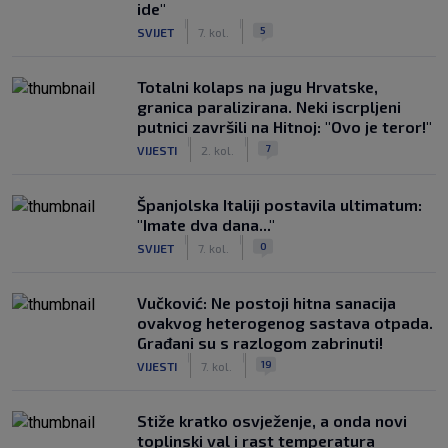
ide"
|
|
5
SVIJET
7. kol.
Totalni kolaps na jugu Hrvatske,
granica paralizirana. Neki iscrpljeni
putnici završili na Hitnoj: "Ovo je teror!"
|
|
7
VIJESTI
2. kol.
Španjolska Italiji postavila ultimatum:
"Imate dva dana..."
|
|
0
SVIJET
7. kol.
Vučković: Ne postoji hitna sanacija
ovakvog heterogenog sastava otpada.
Građani su s razlogom zabrinuti!
|
|
19
VIJESTI
7. kol.
Stiže kratko osvježenje, a onda novi
toplinski val i rast temperatura