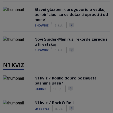
Slavni glazbenik progovorio o velikoj
borbi: "Ljudi su se dolazili oprostiti od
mene"
|
|
0
SHOWBIZ
3. kol.
Novi Spider-Man ruši rekorde zarade i
u Hrvatskoj
|
|
0
SHOWBIZ
3. kol.
N1 KVIZ
N1 kviz / Koliko dobro poznajete
pasmine pasa?
|
|
0
LJUBIMCI
13. lip.
N1 kviz / Rock & Roll
|
|
0
LIFESTYLE
8. lip.