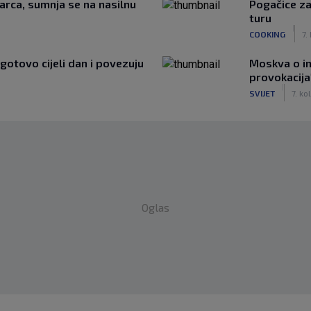
arca, sumnja se na nasilnu
Pogačice za
turu
|
COOKING
7.
 gotovo cijeli dan i povezuju
Moskva o in
provokacija
|
SVIJET
7. kol
Oglas