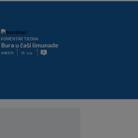
KOMENTAR TJEDNA
Bura u čaši limunade
|
|
0
VIJESTI
18. srp.