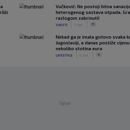
ca
Vučković: Ne postoji hitna sanaci
šili
heterogenog sastava otpada. Gra
razlogom zabrinuti!
|
|
17
VIJESTI
7. kol.
Nekad ga je imala gotovo svaka k
Jugoslaviji, a danas postiže cijenu
nekoliko stotina eura
|
|
0
LIFESTYLE
5. kol.
Oglas