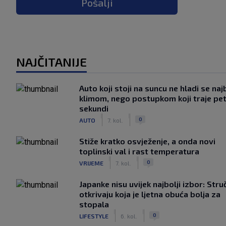
Pošalji
NAJČITANIJE
Auto koji stoji na suncu ne hladi se naj
klimom, nego postupkom koji traje pe
sekundi
|
|
0
AUTO
7. kol.
Stiže kratko osvježenje, a onda novi
toplinski val i rast temperatura
|
|
0
VRIJEME
7. kol.
Japanke nisu uvijek najbolji izbor: Stru
otkrivaju koja je ljetna obuća bolja za
stopala
|
|
0
LIFESTYLE
6. kol.