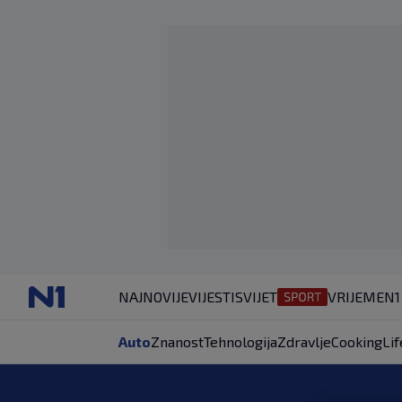
NAJNOVIJE
VIJESTI
SVIJET
VRIJEME
N1
Auto
Znanost
Tehnologija
Zdravlje
Cooking
Lif