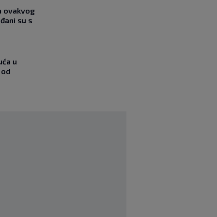
ja ovakvog
đani su s
uća u
 od