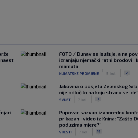
brže
FOTO / Dunav se isušuje, a na pov
tnaest
izranjaju njemački ratni brodovi i 
mamuta
|
|
2
KLIMATSKE PROMJENE
5. kol.
Jakovina o posjetu Zelenskog Srbij
nije odlučilo na koju stranu se ide
|
|
3
SVIJET
7. kol.
čnjaci
Pupovac sazvao izvanrednu konfe
prikazan i video iz Knina: "Zašto 
poduzima mjere?"
|
|
19
VIJESTI
7. kol.