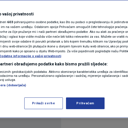
Ako vam se upali ova
N1(DIS)INFO
KLIMATSKE PROMJENE
 vašoj privatnosti
 promijenite auto
rtneri
603
pohranjujemo osobne podatke, kao što su podaci o pregledavanju ili jedinstveni 
FOTO
o im na vašem uređaju. Odabirom opcije Prihvaćam omogućit ćete tehnologije praćenja
vrhe za čije pružanje mi i naši partneri obrađujemo podatke. Ako su alati za praćenje
0
 06:48
AUTO
komentara
|
|
žaj i oglasi koje vidite možda više neće biti toliko relevantni za vas. Možete se vratiti n
VIDEO
zmijenili svoje odabire ili povukli pristanak u bilo kojem trenutku klikom na Upravljaj p
i dnu web-stranice [ili plutajuće ikone u donjem lijevom kutu web stranice, ako je primje
rimijeniti kako je opisano u dijelu Web-mjesto. Za više pojedinosti pogledajte našu Politi
Dodatne informacije o vašoj privatnosti
 partneri obrađujemo podatke kako bismo pružili sljedeće:
reciznih geolokacijskih podataka. Aktivno skeniranje karakteristika uređaja za identifika
p podacima na uređaju. Personalizirano oglašavanje i sadržaj, mjerenje oglašavanja i sadr
zvoj usluga.
ozbiljno razmisle o promjeni vozila ako im se uklj
era (dobavljača)
Pročitaj više
Prikaži svrhe
Prihvaćam