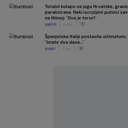
Totalni kolaps na jugu Hrvatske, grani
paralizirana. Neki iscrpljeni putnici zavr
na Hitnoj: "Ovo je teror!"
|
|
7
VIJESTI
2. kol.
Španjolska Italiji postavila ultimatum:
"Imate dva dana..."
|
|
0
SVIJET
7. kol.