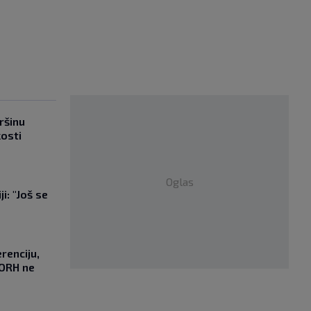
ršinu
kosti
Oglas
i: "Još se
"
renciju,
DORH ne