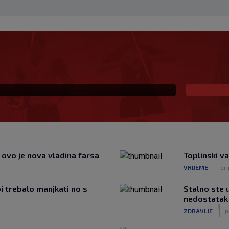
 i sada je slobodan
io, ali…
, ovo je nova vladina farsa
Toplinski va
|
VRIJEME
pri
bi trebalo manjkati no s
Stalno ste 
nedostatak 
|
ZDRAVLJE
p