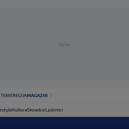
Oglas
 TEME
REGIJA
MAGAZIN
N1 KOMENTAR
estyle
Kultura
Showbiz
Ljubimci
KOLUMNE