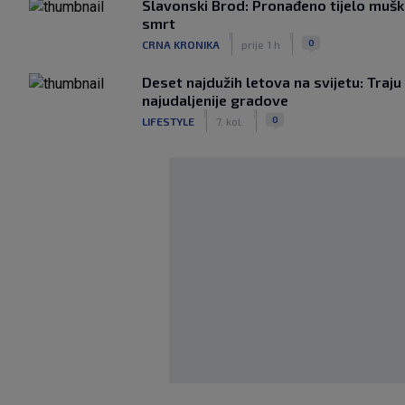
Slavonski Brod: Pronađeno tijelo mušk
smrt
|
|
0
CRNA KRONIKA
prije 1 h
Deset najdužih letova na svijetu: Traju
najudaljenije gradove
|
|
0
LIFESTYLE
7. kol.