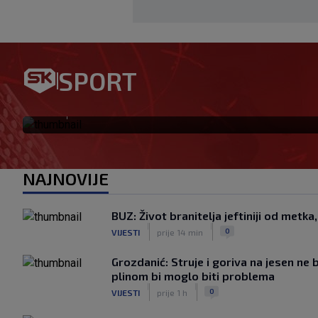
Bennacer raskinuo s Milanom
SPORT
igrač: Boban je upravo to i ht
|
SK
prije 24 min.
NAJNOVIJE
BUZ: Život branitelja jeftiniji od metka
|
|
0
VIJESTI
prije 14 min
Grozdanić: Struje i goriva na jesen ne 
plinom bi moglo biti problema
|
|
0
VIJESTI
prije 1 h