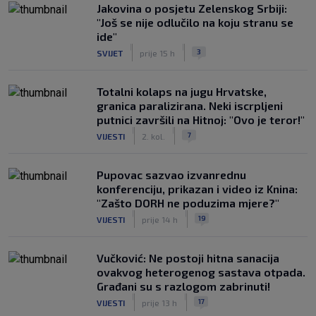
Jakovina o posjetu Zelenskog Srbiji:
"Još se nije odlučilo na koju stranu se
ide"
|
|
3
SVIJET
prije 15 h
Totalni kolaps na jugu Hrvatske,
granica paralizirana. Neki iscrpljeni
putnici završili na Hitnoj: "Ovo je teror!"
|
|
7
VIJESTI
2. kol.
Pupovac sazvao izvanrednu
konferenciju, prikazan i video iz Knina:
"Zašto DORH ne poduzima mjere?"
|
|
19
VIJESTI
prije 14 h
Vučković: Ne postoji hitna sanacija
ovakvog heterogenog sastava otpada.
Građani su s razlogom zabrinuti!
|
|
17
VIJESTI
prije 13 h