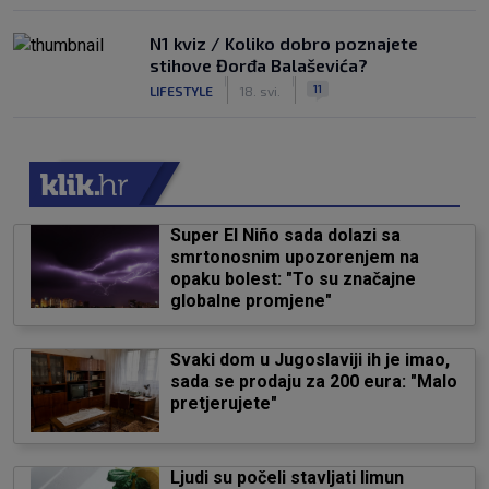
N1 kviz / Koliko dobro poznajete
stihove Đorđa Balaševića?
|
|
11
LIFESTYLE
18. svi.
Super El Niño sada dolazi sa
smrtonosnim upozorenjem na
opaku bolest: "To su značajne
globalne promjene"
Svaki dom u Jugoslaviji ih je imao,
sada se prodaju za 200 eura: "Malo
pretjerujete"
Ljudi su počeli stavljati limun