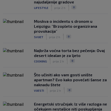
najudaljenije gradove
|
|
0
LIFESTYLE
prije 2 h
Moskva o incidentu s dronom u
Leipzigu: "Brzopleto organizirana
provokacija"
|
|
0
SVIJET
prije 2 h
Najbrža voćna torta bez pečenja: Ovaj
desert idealan je za ljeto
|
|
0
COOKING
prije 2 h
Što učiniti ako vam gosti unište
apartman? Evo kako povećati šanse za
naknadu štete
|
|
0
VIJESTI
prije 2 h
Energetski stručnjak: Iz više razloga ne
očekujem nestašice niti poskupljenja