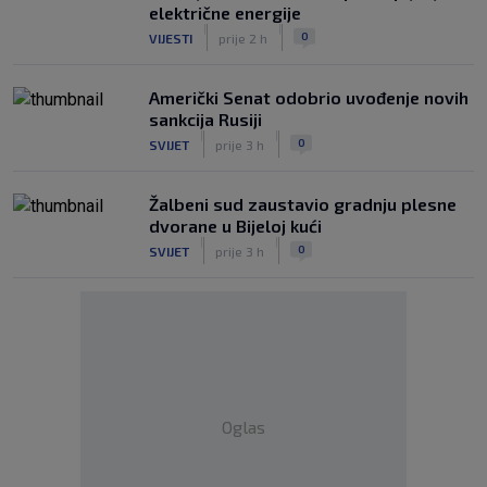
električne energije
|
|
0
VIJESTI
prije 2 h
Američki Senat odobrio uvođenje novih
sankcija Rusiji
|
|
0
SVIJET
prije 3 h
Žalbeni sud zaustavio gradnju plesne
dvorane u Bijeloj kući
|
|
0
SVIJET
prije 3 h
Oglas