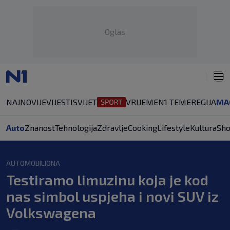
Oglas
NAJNOVIJE
VIJESTI
SVIJET
VRIJEME
N1 TEME
REGIJA
MA
Auto
Znanost
Tehnologija
Zdravlje
Cooking
Lifestyle
Kultura
Sh
AUTOMOBILIONA
Testiramo limuzinu koja je kod
nas simbol uspjeha i novi SUV iz
Volkswagena