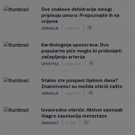
Ove znakove dehidracije mnogi
pripisuju umoru: Prepoznajte ih na
vrijeme
|
|
0
ZDRAVLJE
prije 8 h
Kardiologinja upozorava: Ovo
popularno piće moglo bi pridonijeti
začepljenju arterija
|
|
2
LIFESTYLE
prije 16 h
Stalno ste pospani tijekom dana?
Znanstvenici su možda otkrili zašto
|
|
0
ZDRAVLJE
prije 17 h
Izvanredno otkriće: Aktivni sastojak
Viagre zaustavlja metastaze
|
|
2
ZNANOST
6. kol.