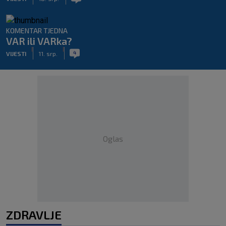
KOMENTAR TJEDNA
VAR ili VARka?
|
|
4
VIJESTI
11. srp.
Oglas
ZDRAVLJE