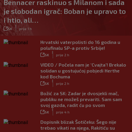
Bennacer raskinuo s Milanom i sada
je slobodan igrač: Boban je upravo to
i htio, ali…
|
SK
prije 1 h
Hrvatski vaterpolisti do 16 godina u
polufinalu SP-a protiv Srbije!
|
SK
prije 2 h
VIDEO / Počela nam je ‘Cvajta’! Brekalo
solidan u gostujućoj pobjedi Herthe
kod Bochuma
|
SK
prije 2 h
Božić za SK: Zadar je dvosjekli mač,
publiku ne možeš prevariti. Sam sam
svoj gazda, radit ću po svom
|
SK
prije 4 h
Dopisnik blizak Šotičeku: Šego nije
trebao vikati na njega, Rakitiću su