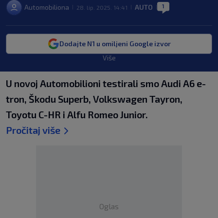
1
Automobiliona
AUTO
28. lip. 2025. 14:41
|
|
|
Dodajte N1 u omiljeni Google izvor
Više
U novoj Automobilioni testirali smo Audi A6 e-
tron, Škodu Superb, Volkswagen Tayron,
Toyotu C-HR i Alfu Romeo Junior.
Pročitaj više
Oglas