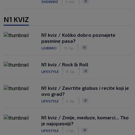
0
SHOWBIZ
3. kol.
N1 KVIZ
N1 kviz / Koliko dobro poznajete
pasmine pasa?
|
|
0
LJUBIMCI
13. lip.
N1 kviz / Rock & Roll
|
|
0
LIFESTYLE
8. lip.
N1 kviz / Zavrtite globus i recite koji je
ovo grad?
|
|
0
LIFESTYLE
2. lip.
N1 kviz / Zmije, meduze, komarci... Tko
je najopasniji?
|
|
0
LIFESTYLE
1. lip.