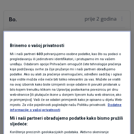
prije 2 godina
Bo.
Koliko muzike toliko para! Ili, toliko - koliko!
Zapravo, ako - lako. Kuž.ko. ako - lako.tako. Jel' i
Brinemo o vašoj privatnosti
ovo zrelo za vas da obrišete bez savjesti kao da
Mi i naši partneri
603
pohranjujemo osobne podatke, kao što su podaci o
vam je svejedno inate l' il' ne mate vozačku
pregledavanju ili jedinstveni identifikatori, i pristupamo im na vašem
dozvolu. Pa onda čemu ovaj članak, čemu vi.
uređaju. Odabirom opcije Prihvaćam omogućit ćete tehnologije praćenja
koje podržavaju svrhe za čije pružanje mi i naši partneri obrađujemo
podatke. Ako su alati za praćenje onemogućeni, određeni sadržaj i oglasi
Odgovor
koje vidite možda više neće biti toliko relevantni za vas. Možete se vratiti
na ovaj izbornik kako biste izmijenili svoje odabire ili povukli pristanak u
bilo kojem trenutku klikom na Upravljaj postavkama poveznicu pri dnu
web-stranice [ili plutajuće ikone u donjem lijevom kutu web stranice, ako
je primjenjivo]. Vaši će se odabiri primijeniti kako je opisano u dijelu Web-
mjesto. Za više pojedinosti pogledajte našu Politiku privatnosti.
Dodatne
informacije o vašoj privatnosti
Mi i naši partneri obrađujemo podatke kako bismo pružili
sljedeće:
Oglas
Korištenje preciznih geolokacijskih podataka. Aktivno skeniranje