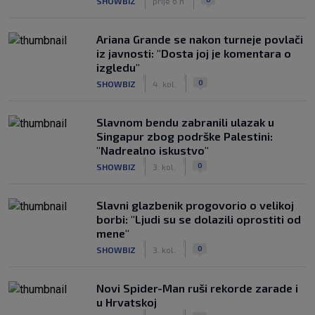
SHOWBIZ
prije 6 h
Ariana Grande se nakon turneje povlači
iz javnosti: "Dosta joj je komentara o
izgledu"
|
|
0
SHOWBIZ
4. kol.
Slavnom bendu zabranili ulazak u
Singapur zbog podrške Palestini:
"Nadrealno iskustvo"
|
|
0
SHOWBIZ
3. kol.
Slavni glazbenik progovorio o velikoj
borbi: "Ljudi su se dolazili oprostiti od
mene"
|
|
0
SHOWBIZ
3. kol.
Novi Spider-Man ruši rekorde zarade i
u Hrvatskoj
|
|