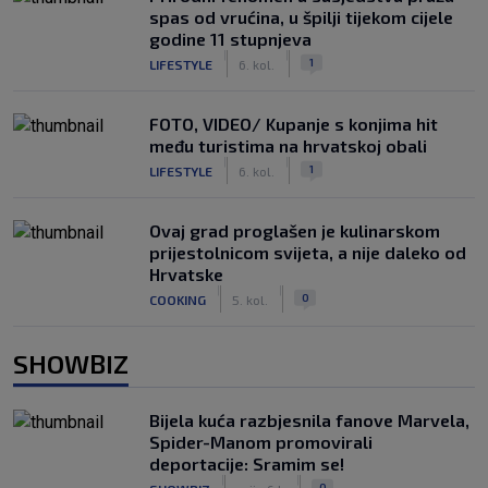
spas od vrućina, u špilji tijekom cijele
godine 11 stupnjeva
|
|
1
LIFESTYLE
6. kol.
FOTO, VIDEO/ Kupanje s konjima hit
među turistima na hrvatskoj obali
|
|
1
LIFESTYLE
6. kol.
Ovaj grad proglašen je kulinarskom
prijestolnicom svijeta, a nije daleko od
Hrvatske
|
|
0
COOKING
5. kol.
SHOWBIZ
Bijela kuća razbjesnila fanove Marvela,
Spider-Manom promovirali
deportacije: Sramim se!
|
|
0