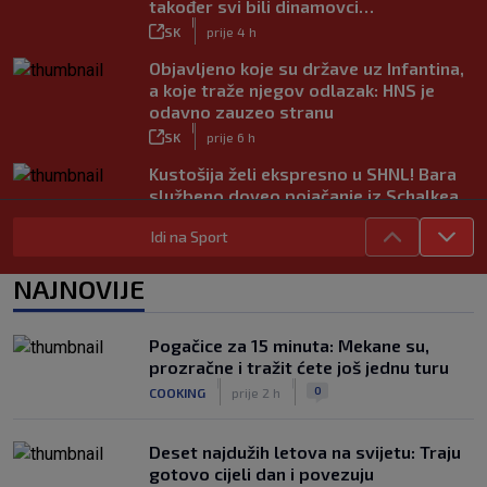
također svi bili dinamovci…
|
SK
prije 4 h
Objavljeno koje su države uz Infantina,
a koje traže njegov odlazak: HNS je
odavno zauzeo stranu
|
SK
prije 6 h
Kustošija želi ekspresno u SHNL! Bara
službeno doveo pojačanje iz Schalkea
|
SK
prije 6 h
Idi na Sport
Tomiyasu se vraća u Premier ligu,
postat će suigrač bivšeg Vatrenog
NAJNOVIJE
|
SK
prije 5 h
Veliko priznanje za hrvatskog
Pogačice za 15 minuta: Mekane su,
stručnjaka: Jurica Žuža novi je pomoćni
prozračne i tražit ćete još jednu turu
trener Barcelone
|
|
0
COOKING
prije 2 h
|
SK
prije 4 h
Deset najdužih letova na svijetu: Traju
gotovo cijeli dan i povezuju