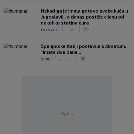
Nekad ga je imala gotovo svaka kuća u
Jugoslaviji, a danas postiže cijenu od
nekoliko stotina eura
|
|
0
LIFESTYLE
5. kol.
Španjolska Italiji postavila ultimatum:
"Imate dva dana..."
|
|
0
SVIJET
prije 9 h
Oglas