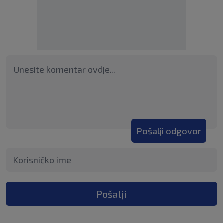
Pošalji odgovor
Pošalji