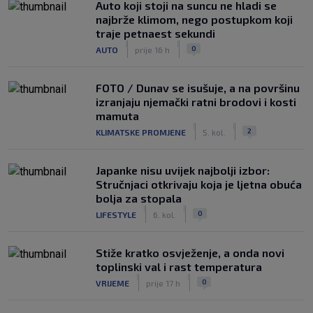
Auto koji stoji na suncu ne hladi se
najbrže klimom, nego postupkom koji
traje petnaest sekundi
|
|
0
AUTO
prije 16 h
FOTO / Dunav se isušuje, a na površinu
izranjaju njemački ratni brodovi i kosti
mamuta
|
|
2
KLIMATSKE PROMJENE
5. kol.
Japanke nisu uvijek najbolji izbor:
Stručnjaci otkrivaju koja je ljetna obuća
bolja za stopala
|
|
0
LIFESTYLE
6. kol.
Stiže kratko osvježenje, a onda novi
toplinski val i rast temperatura
|
|
0
VRIJEME
prije 17 h