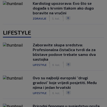
Kardiolog upozorava: Evo što se
događa s krvnim tlakom ako dugo
boravite na vrućini
|
|
0
ZDRAVLJE
5. kol.
LIFESTYLE
Zaboravite skupa sredstva:
Profesionalna čistačica tvrdi da za
blistave podove trebate samo dva
sastojka
|
|
0
LIFESTYLE
6. kol.
Ovo su najbolji europski "drugi
gradovi" koje vrijedi posjetiti. Među
njima i jedan hrvatski
|
|
0
LIFESTYLE
6. kol.
Prirodni fenomen u susjedstvu pruža