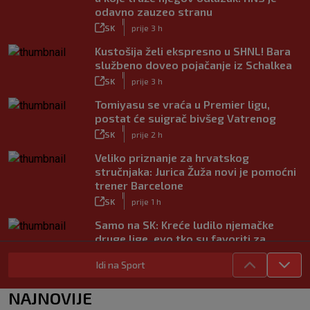
odavno zauzeo stranu
|
SK
prije 3 h
Kustošija želi ekspresno u SHNL! Bara
službeno doveo pojačanje iz Schalkea
|
SK
prije 3 h
Tomiyasu se vraća u Premier ligu,
postat će suigrač bivšeg Vatrenog
|
SK
prije 2 h
Veliko priznanje za hrvatskog
stručnjaka: Jurica Žuža novi je pomoćni
trener Barcelone
|
SK
prije 1 h
Samo na SK: Kreće ludilo njemačke
druge lige, evo tko su favoriti za
povratak u Bundesligu
Idi na Sport
|
SK
prije 4 h
Trener Istre uoči Poljuda: Prvenstvo je
NAJNOVIJE
dugo, želimo pobijediti u svakoj