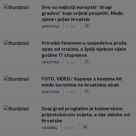
Ovo su najbolji europski "drugi
gradovi" koje vrijedi posjetiti. Među
njima i jedan hrvatski
|
|
0
LIFESTYLE
6. kol.
Prirodni fenomen u susjedstvu pruža
spas od vrućina, u špilji tijekom cijele
godine 11 stupnjeva
|
|
1
LIFESTYLE
6. kol.
FOTO, VIDEO/ Kupanje s konjima hit
među turistima na hrvatskoj obali
|
|
1
LIFESTYLE
6. kol.
Ovaj grad proglašen je kulinarskom
prijestolnicom svijeta, a nije daleko od
Hrvatske
|
|
0
COOKING
5. kol.