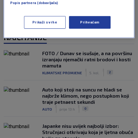
Popis partnera (dobavljača)
Prikaži svrhe
Prihvaćam
NAJČITANIJE
FOTO / Dunav se isušuje, a na površinu
izranjaju njemački ratni brodovi i kosti
mamuta
|
|
2
KLIMATSKE PROMJENE
5. kol.
Auto koji stoji na suncu ne hladi se
najbrže klimom, nego postupkom koji
traje petnaest sekundi
|
|
0
AUTO
prije 13 h
Japanke nisu uvijek najbolji izbor:
Stručnjaci otkrivaju koja je ljetna obuća