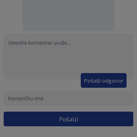
Pošalji odgovor
Pošalji