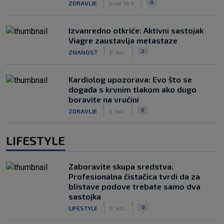
0
ZDRAVLJE
prije 14 h
Izvanredno otkriće: Aktivni sastojak
Viagre zaustavlja metastaze
|
|
2
ZNANOST
6. kol.
Kardiolog upozorava: Evo što se
događa s krvnim tlakom ako dugo
boravite na vrućini
|
|
0
ZDRAVLJE
5. kol.
LIFESTYLE
Zaboravite skupa sredstva:
Profesionalna čistačica tvrdi da za
blistave podove trebate samo dva
sastojka
|
|
0
LIFESTYLE
6. kol.