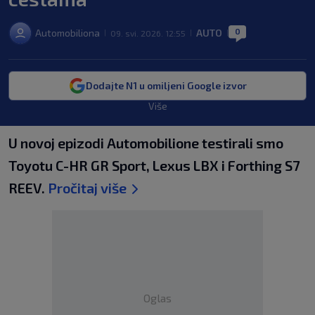
0
Automobiliona
AUTO
09. svi. 2026. 12:55
|
|
|
Dodajte N1 u omiljeni Google izvor
Više
U novoj epizodi Automobilione testirali smo
Toyotu C-HR GR Sport, Lexus LBX i Forthing S7
REEV.
Pročitaj više
Oglas