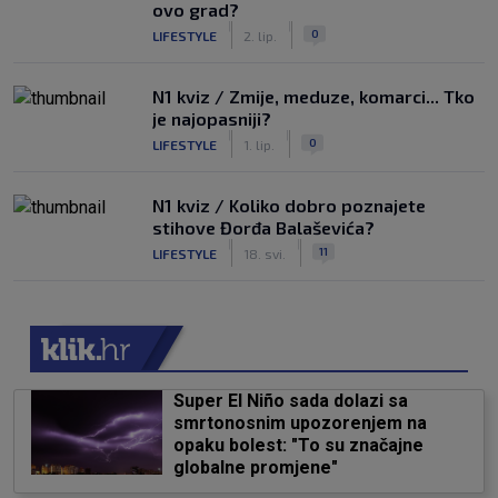
ovo grad?
|
|
0
LIFESTYLE
2. lip.
N1 kviz / Zmije, meduze, komarci... Tko
je najopasniji?
|
|
0
LIFESTYLE
1. lip.
N1 kviz / Koliko dobro poznajete
stihove Đorđa Balaševića?
|
|
11
LIFESTYLE
18. svi.
Super El Niño sada dolazi sa
smrtonosnim upozorenjem na
opaku bolest: "To su značajne
globalne promjene"