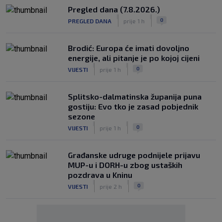
Pregled dana (7.8.2026.)
|
|
0
PREGLED DANA
prije 1 h
Brodić: Europa će imati dovoljno
energije, ali pitanje je po kojoj cijeni
|
|
0
VIJESTI
prije 1 h
Splitsko-dalmatinska županija puna
gostiju: Evo tko je zasad pobjednik
sezone
|
|
0
VIJESTI
prije 1 h
Građanske udruge podnijele prijavu
MUP-u i DORH-u zbog ustaških
pozdrava u Kninu
|
|
0
VIJESTI
prije 2 h