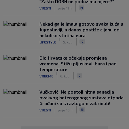
"Zašto DORH ne poduzima mjere?"
|
|
14
VIJESTI
prije 11 h
Nekad ga je imala gotovo svaka kuća u
Jugoslaviji, a danas postiže cijenu od
nekoliko stotina eura
|
|
0
LIFESTYLE
5. kol.
Dio Hrvatske očekuje promjena
vremena: Stižu pljuskovi, bura i pad
temperature
|
|
0
VRIJEME
6. kol.
Vučković: Ne postoji hitna sanacija
ovakvog heterogenog sastava otpada.
Građani su s razlogom zabrinuti!
|
|
13
VIJESTI
prije 10 h