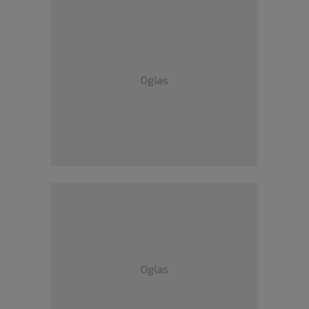
Oglas
Oglas