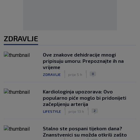
ZDRAVLJE
Ove znakove dehidracije mnogi
pripisuju umoru: Prepoznajte ih na
vrijeme
|
|
0
ZDRAVLJE
prije 5 h
Kardiologinja upozorava: Ovo
popularno piće moglo bi pridonijeti
začepljenju arterija
|
|
2
LIFESTYLE
prije 13 h
Stalno ste pospani tijekom dana?
Znanstvenici su možda otkrili zašto
|
|