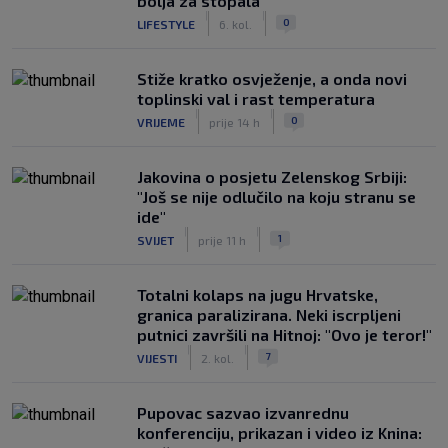
bolja za stopala
|
|
0
LIFESTYLE
6. kol.
Stiže kratko osvježenje, a onda novi
toplinski val i rast temperatura
|
|
0
VRIJEME
prije 14 h
Jakovina o posjetu Zelenskog Srbiji:
"Još se nije odlučilo na koju stranu se
ide"
|
|
1
SVIJET
prije 11 h
Totalni kolaps na jugu Hrvatske,
granica paralizirana. Neki iscrpljeni
putnici završili na Hitnoj: "Ovo je teror!"
|
|
7
VIJESTI
2. kol.
Pupovac sazvao izvanrednu
konferenciju, prikazan i video iz Knina: