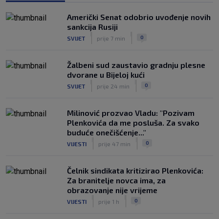
utakmici
|
Američki Senat odobrio uvođenje novih
SK
prije 4 h
sankcija Rusiji
Fruk je zbog ozljede napustio igru na
|
|
0
SVIJET
prije 7 min
poluvremenu, u Rijeci su s pravom
zabrinuti
|
Žalbeni sud zaustavio gradnju plesne
SK
prije 5 h
dvorane u Bijeloj kući
|
|
0
SVIJET
prije 24 min
Milinović prozvao Vladu: "Pozivam
Plenkovića da me posluša. Za svako
buduće onečišćenje..."
|
|
0
VIJESTI
prije 47 min
Čelnik sindikata kritizirao Plenkovića:
Za branitelje novca ima, za
obrazovanje nije vrijeme
|
|
0
VIJESTI
prije 1 h