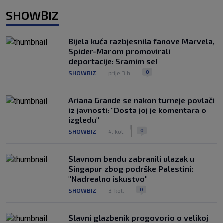
SHOWBIZ
Bijela kuća razbjesnila fanove Marvela,
Spider-Manom promovirali
deportacije: Sramim se!
|
|
0
SHOWBIZ
prije 3 h
Ariana Grande se nakon turneje povlači
iz javnosti: "Dosta joj je komentara o
izgledu"
|
|
0
SHOWBIZ
4. kol.
Slavnom bendu zabranili ulazak u
Singapur zbog podrške Palestini:
"Nadrealno iskustvo"
|
|
0
SHOWBIZ
3. kol.
Slavni glazbenik progovorio o velikoj