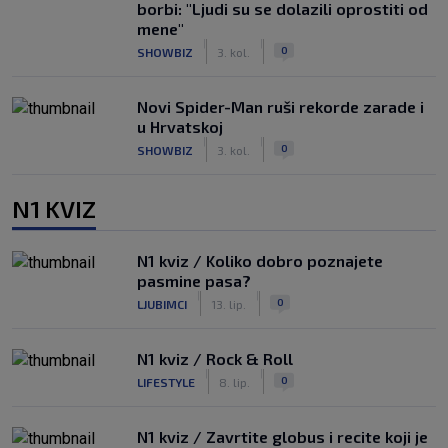
borbi: "Ljudi su se dolazili oprostiti od
mene"
|
|
0
SHOWBIZ
3. kol.
Novi Spider-Man ruši rekorde zarade i
u Hrvatskoj
|
|
0
SHOWBIZ
3. kol.
N1 KVIZ
N1 kviz / Koliko dobro poznajete
pasmine pasa?
|
|
0
LJUBIMCI
13. lip.
N1 kviz / Rock & Roll
|
|
0
LIFESTYLE
8. lip.
N1 kviz / Zavrtite globus i recite koji je