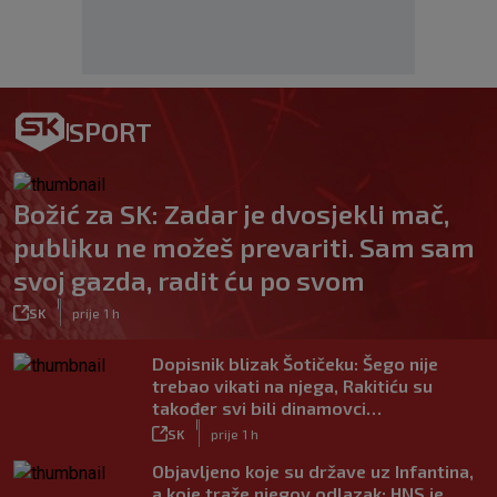
SPORT
Božić za SK: Zadar je dvosjekli mač,
publiku ne možeš prevariti. Sam sam
svoj gazda, radit ću po svom
|
SK
prije 1 h
Dopisnik blizak Šotičeku: Šego nije
trebao vikati na njega, Rakitiću su
također svi bili dinamovci…
|
SK
prije 1 h
Objavljeno koje su države uz Infantina,
a koje traže njegov odlazak: HNS je