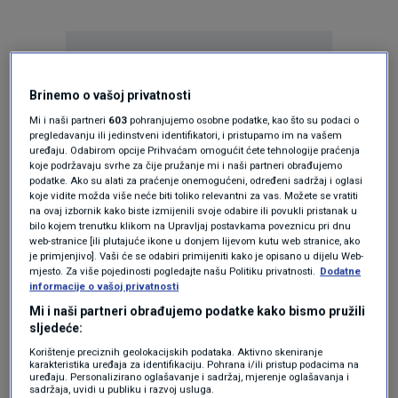
Brinemo o vašoj privatnosti
Mi i naši partneri
603
pohranjujemo osobne podatke, kao što su podaci o
pregledavanju ili jedinstveni identifikatori, i pristupamo im na vašem
Oglas
uređaju. Odabirom opcije Prihvaćam omogućit ćete tehnologije praćenja
koje podržavaju svrhe za čije pružanje mi i naši partneri obrađujemo
podatke. Ako su alati za praćenje onemogućeni, određeni sadržaj i oglasi
koje vidite možda više neće biti toliko relevantni za vas. Možete se vratiti
na ovaj izbornik kako biste izmijenili svoje odabire ili povukli pristanak u
bilo kojem trenutku klikom na Upravljaj postavkama poveznicu pri dnu
web-stranice [ili plutajuće ikone u donjem lijevom kutu web stranice, ako
je primjenjivo]. Vaši će se odabiri primijeniti kako je opisano u dijelu Web-
mjesto. Za više pojedinosti pogledajte našu Politiku privatnosti.
Dodatne
informacije o vašoj privatnosti
Mi i naši partneri obrađujemo podatke kako bismo pružili
sljedeće:
Korištenje preciznih geolokacijskih podataka. Aktivno skeniranje
Oglas
karakteristika uređaja za identifikaciju. Pohrana i/ili pristup podacima na
uređaju. Personalizirano oglašavanje i sadržaj, mjerenje oglašavanja i
sadržaja, uvidi u publiku i razvoj usluga.