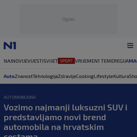
Oglas
NAJNOVIJE
VIJESTI
SVIJET
VRIJEME
N1 TEME
REGIJA
MA
Auto
Znanost
Tehnologija
Zdravlje
Cooking
Lifestyle
Kultura
Sh
AUTOMOBILIONA
Vozimo najmanji luksuzni SUV i
predstavljamo novi brend
automobila na hrvatskim
cestama