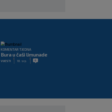
KOMENTAR TJEDNA
Bura u čaši limunade
|
|
0
VIJESTI
18. srp.