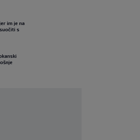
jer im je na
suočiti s
okanski
rošnje