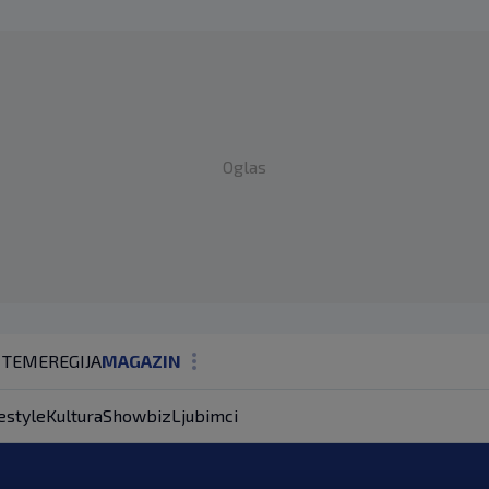
Oglas
 TEME
REGIJA
MAGAZIN
N1 KOMENTAR
estyle
Kultura
Showbiz
Ljubimci
KOLUMNE