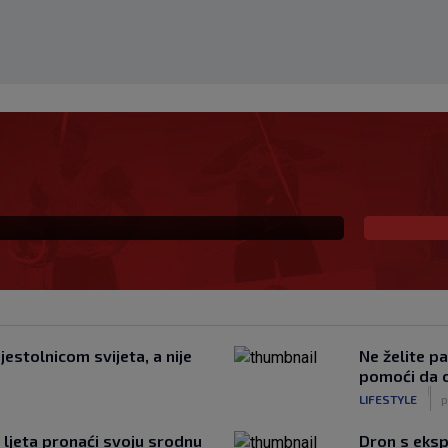
 Vatrene, opet je
naikos!
estolnicom svijeta, a nije
Ne želite pa
pomoći da 
|
LIFESTYLE
p
 ljeta pronaći svoju srodnu
Dron s eksp