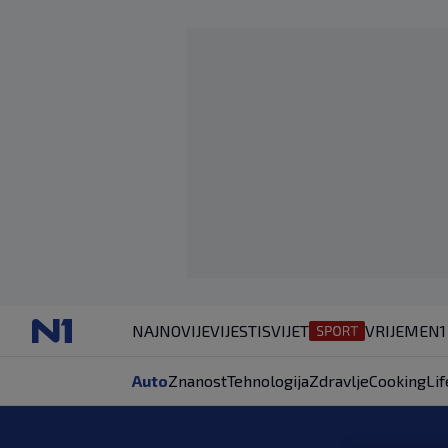
NAJNOVIJE
VIJESTI
SVIJET
VRIJEME
N1
Auto
Znanost
Tehnologija
Zdravlje
Cooking
Lif