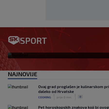
Jagušić u misiji ulaska među
SPORT
postigao pogodak za Panathi
|
SK
prije 1 h
NAJNOVIJE
Ovaj grad proglašen je kulinarskom prij
daleko od Hrvatske
|
|
0
COOKING
prije 0 min.
Pet horoskopskih znakova koji bi ovog