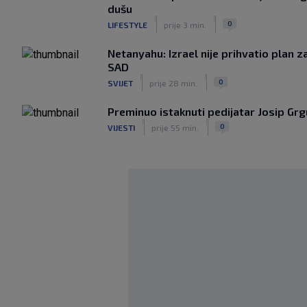
dušu
|
|
0
LIFESTYLE
prije 3 min.
Netanyahu: Izrael nije prihvatio plan 
SAD
|
|
0
SVIJET
prije 28 min.
Preminuo istaknuti pedijatar Josip Grg
|
|
0
VIJESTI
prije 55 min.