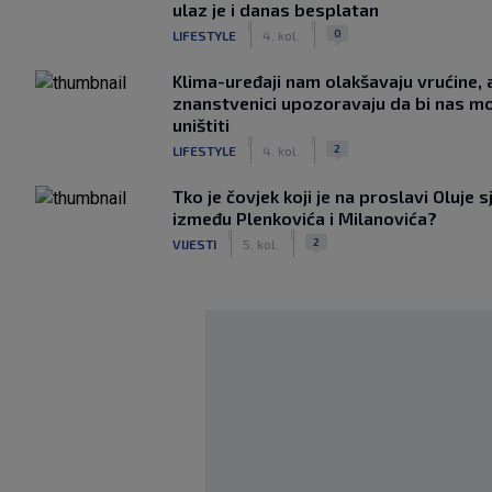
ulaz je i danas besplatan
|
|
0
LIFESTYLE
4. kol.
Klima-uređaji nam olakšavaju vrućine, a
znanstvenici upozoravaju da bi nas mo
uništiti
|
|
2
LIFESTYLE
4. kol.
Tko je čovjek koji je na proslavi Oluje s
između Plenkovića i Milanovića?
|
|
2
VIJESTI
5. kol.