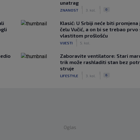
unatrag
|
|
0
ZNANOST
3. kol.
li
Klasić: U Srbiji neće biti promjena 
gli
čelu Vučić, a on bi se trebao prvo 
vlastitom prošlošću
|
VIJESTI
5. kol.
jedio
Zaboravite ventilatore: Stari mar
trik može rashladiti stan bez pot
struje
|
|
6
LIFESTYLE
3. kol.
Oglas