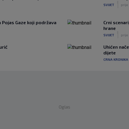
|
SVIJET
prije
za Pojas Gaze koji podržava
Crni scenari
hrane
|
SVIJET
prije
urić
Uhićen načel
dijete
CRNA KRONIKA
Oglas