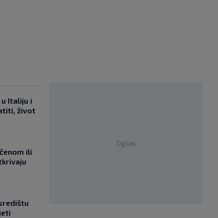
 Italiju i
titi, život
Oglas
učenom ili
tkrivaju
središtu
jeti