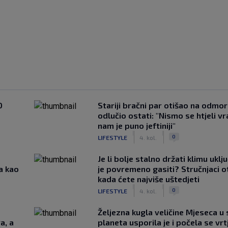
0
Stariji bračni par otišao na odmor u
odlučio ostati: "Nismo se htjeli vra
nam je puno jeftiniji"
|
|
0
LIFESTYLE
4. kol.
Je li bolje stalno držati klimu uklj
a kao
je povremeno gasiti? Stručnjaci o
kada ćete najviše uštedjeti
|
|
0
LIFESTYLE
4. kol.
Željezna kugla veličine Mjeseca u 
a, a
planeta usporila je i počela se vrt