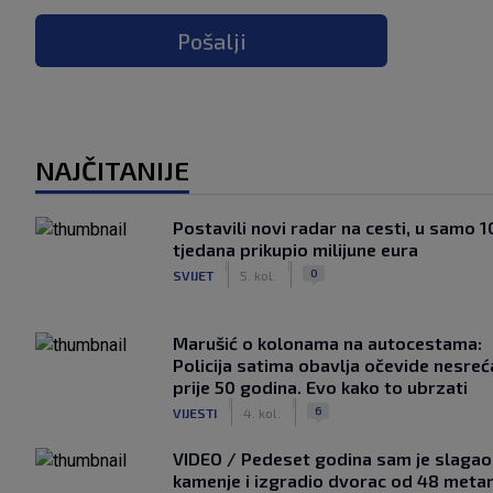
Pošalji
NAJČITANIJE
Postavili novi radar na cesti, u samo 1
tjedana prikupio milijune eura
|
|
0
SVIJET
5. kol.
Marušić o kolonama na autocestama:
Policija satima obavlja očevide nesreć
prije 50 godina. Evo kako to ubrzati
|
|
6
VIJESTI
4. kol.
VIDEO / Pedeset godina sam je slagao
kamenje i izgradio dvorac od 48 metar