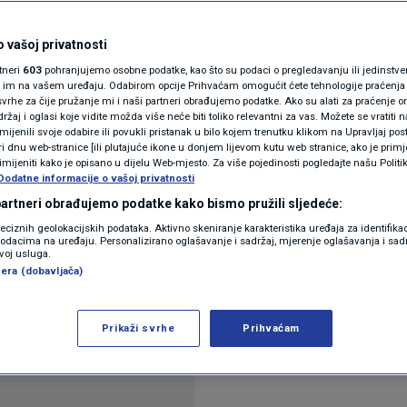
N1(DIS)INFO
obila političari mogli
KLIMATSKE PROMJENE
 vašoj privatnosti
rtneri
603
pohranjujemo osobne podatke, kao što su podaci o pregledavanju ili jedinstveni 
FOTO
o im na vašem uređaju. Odabirom opcije Prihvaćam omogućit ćete tehnologije praćenja
vrhe za čije pružanje mi i naši partneri obrađujemo podatke. Ako su alati za praćenje
žaj i oglasi koje vidite možda više neće biti toliko relevantni za vas. Možete se vratiti n
VIDEO
zmijenili svoje odabire ili povukli pristanak u bilo kojem trenutku klikom na Upravljaj p
0
O
komentara
|
i dnu web-stranice [ili plutajuće ikone u donjem lijevom kutu web stranice, ako je primje
rimijeniti kako je opisano u dijelu Web-mjesto. Za više pojedinosti pogledajte našu Politi
Dodatne informacije o vašoj privatnosti
 partneri obrađujemo podatke kako bismo pružili sljedeće:
reciznih geolokacijskih podataka. Aktivno skeniranje karakteristika uređaja za identifika
p podacima na uređaju. Personalizirano oglašavanje i sadržaj, mjerenje oglašavanja i sadr
zvoj usluga.
era (dobavljača)
 LM, MG4 i Toyotu Aygo X, a donosimo i priču iz J
Prikaži svrhe
Prihvaćam