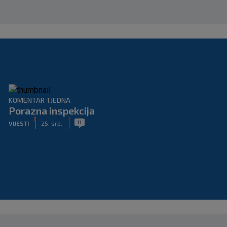
KOMENTAR TJEDNA
Porazna inspekcija
|
|
11
VIJESTI
25. srp.