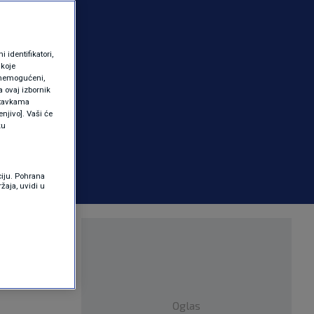
identifikatori,
 koje
 onemogućeni,
a ovaj izbornik
ostavkama
njivo]. Vaši će
ku
ciju. Pohrana
žaja, uvidi u
apana.
Oglas