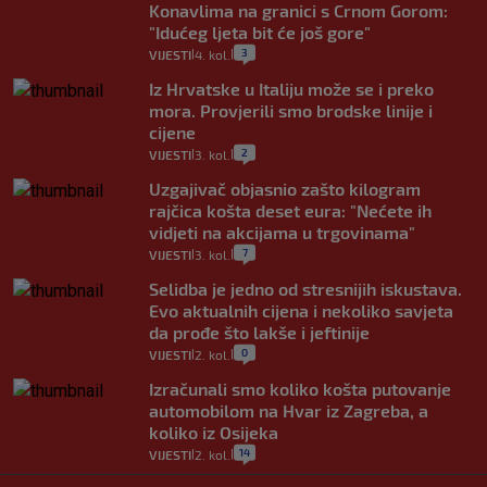
Konavlima na granici s Crnom Gorom:
"Idućeg ljeta bit će još gore"
3
VIJESTI
4. kol.
|
|
Iz Hrvatske u Italiju može se i preko
mora. Provjerili smo brodske linije i
cijene
2
VIJESTI
3. kol.
|
|
Uzgajivač objasnio zašto kilogram
rajčica košta deset eura: "Nećete ih
vidjeti na akcijama u trgovinama"
7
VIJESTI
3. kol.
|
|
Selidba je jedno od stresnijih iskustava.
Evo aktualnih cijena i nekoliko savjeta
da prođe što lakše i jeftinije
0
VIJESTI
2. kol.
|
|
Izračunali smo koliko košta putovanje
automobilom na Hvar iz Zagreba, a
koliko iz Osijeka
14
VIJESTI
2. kol.
|
|