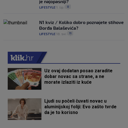
je najopasniji?
0
LIFESTYLE
1. lip.
|
|
N1 kviz / Koliko dobro poznajete stihove
Đorđa Balaševića?
11
LIFESTYLE
18. svi.
|
|
Uz ovaj dodatan posao zaradite
dobar novac sa strane, a ne
morate izlaziti iz kuće
Ljudi su počeli čuvati novac u
aluminijskoj foliji: Evo zašto tvrde
da je to korisno