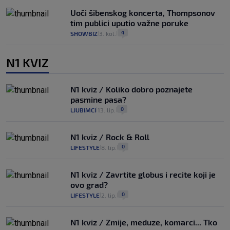
Uoči šibenskog koncerta, Thompsonov
tim publici uputio važne poruke
4
SHOWBIZ
3. kol.
|
|
N1 KVIZ
N1 kviz / Koliko dobro poznajete
pasmine pasa?
0
LJUBIMCI
13. lip.
|
|
N1 kviz / Rock & Roll
0
LIFESTYLE
8. lip.
|
|
N1 kviz / Zavrtite globus i recite koji je
ovo grad?
0
LIFESTYLE
2. lip.
|
|
N1 kviz / Zmije, meduze, komarci... Tko