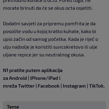
prethodno kuhate u octu. Pored toga, ne
morate brinuti da će se okus octa osjetiti.
Dodatni savjeti za pripremu pomfrita je da
posolite vodu u kojoj kratko kuhate, kako bi
upio začin od samog početka. Kada je riječ o
ulju najbolje je koristiti suncokretovo ili ulje
uljane repice jer su neutralnog okusa.
N1 pratite putem aplikacija
za
Android
|
iPhone/iPad
i
mreža
Twitter
|
Facebook
|
Instagram
|
TikTok
.
Teme