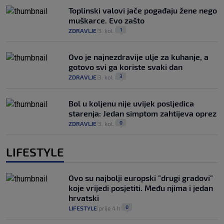
Toplinski valovi jače pogađaju žene nego
muškarce. Evo zašto
1
ZDRAVLJE
3. kol.
|
|
Ovo je najnezdravije ulje za kuhanje, a
gotovo svi ga koriste svaki dan
3
ZDRAVLJE
3. kol.
|
|
Bol u koljenu nije uvijek posljedica
starenja: Jedan simptom zahtijeva oprez
0
ZDRAVLJE
3. kol.
|
|
LIFESTYLE
Ovo su najbolji europski "drugi gradovi"
koje vrijedi posjetiti. Među njima i jedan
hrvatski
0
LIFESTYLE
prije 4 h
|
|