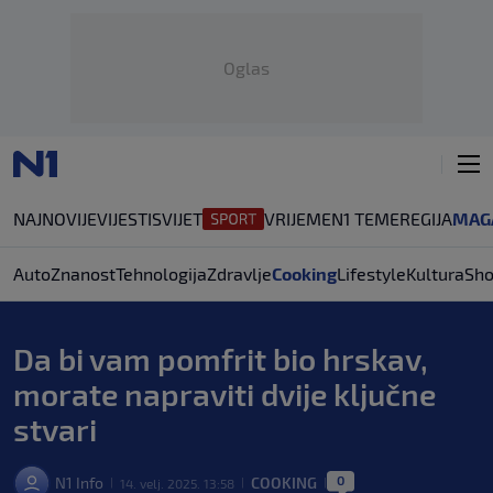
Oglas
NAJNOVIJE
VIJESTI
SVIJET
VRIJEME
N1 TEME
REGIJA
MAG
Auto
Znanost
Tehnologija
Zdravlje
Cooking
Lifestyle
Kultura
Sh
Da bi vam pomfrit bio hrskav,
morate napraviti dvije ključne
stvari
0
N1 Info
COOKING
14. velj. 2025. 13:58
|
|
|