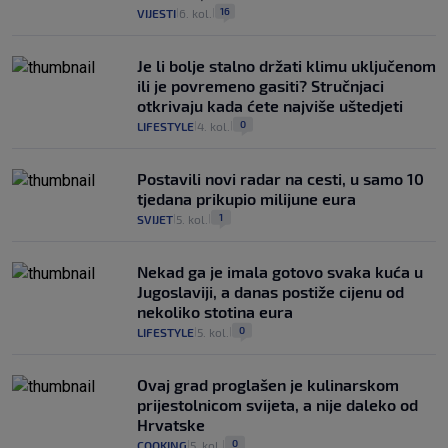
16
VIJESTI
6. kol.
|
|
Je li bolje stalno držati klimu uključenom
ili je povremeno gasiti? Stručnjaci
otkrivaju kada ćete najviše uštedjeti
0
LIFESTYLE
4. kol.
|
|
Postavili novi radar na cesti, u samo 10
tjedana prikupio milijune eura
1
SVIJET
5. kol.
|
|
Nekad ga je imala gotovo svaka kuća u
Jugoslaviji, a danas postiže cijenu od
nekoliko stotina eura
0
LIFESTYLE
5. kol.
|
|
Ovaj grad proglašen je kulinarskom
prijestolnicom svijeta, a nije daleko od
Hrvatske
0
COOKING
5. kol.
|
|