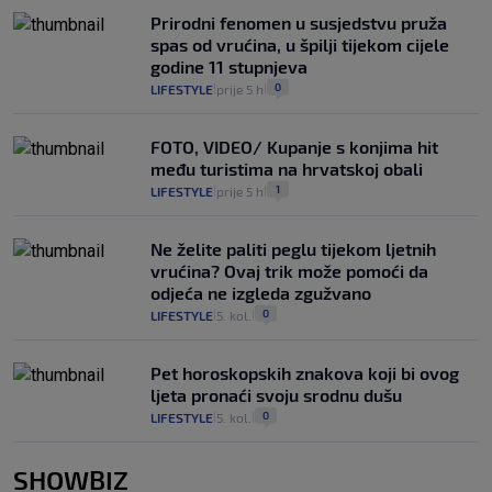
Prirodni fenomen u susjedstvu pruža
spas od vrućina, u špilji tijekom cijele
godine 11 stupnjeva
0
LIFESTYLE
prije 5 h
|
|
FOTO, VIDEO/ Kupanje s konjima hit
među turistima na hrvatskoj obali
1
LIFESTYLE
prije 5 h
|
|
Ne želite paliti peglu tijekom ljetnih
vrućina? Ovaj trik može pomoći da
odjeća ne izgleda zgužvano
0
LIFESTYLE
5. kol.
|
|
Pet horoskopskih znakova koji bi ovog
ljeta pronaći svoju srodnu dušu
0
LIFESTYLE
5. kol.
|
|
SHOWBIZ