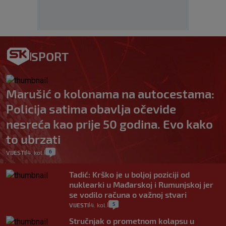
SPORT
Marušić o kolonama na autocestama:
Policija satima obavlja očevide
nesreća kao prije 50 godina. Evo kako
to ubrzati
6
VIJESTI
4. kol.
|
|
Tadić: Krško je u boljoj poziciji od
nuklearki u Mađarskoj i Rumunjskoj jer
se vodilo računa o važnoj stvari
5
VIJESTI
4. kol.
|
|
Stručnjak o prometnom kolapsu u