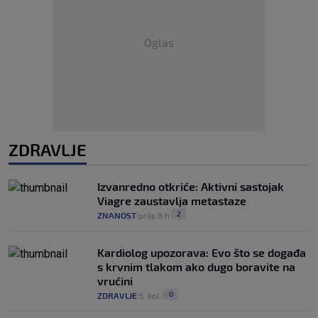
Oglas
ZDRAVLJE
Izvanredno otkriće: Aktivni sastojak
Viagre zaustavlja metastaze
2
ZNANOST
prije 6 h
|
|
Kardiolog upozorava: Evo što se događa
s krvnim tlakom ako dugo boravite na
vrućini
0
ZDRAVLJE
5. kol.
|
|