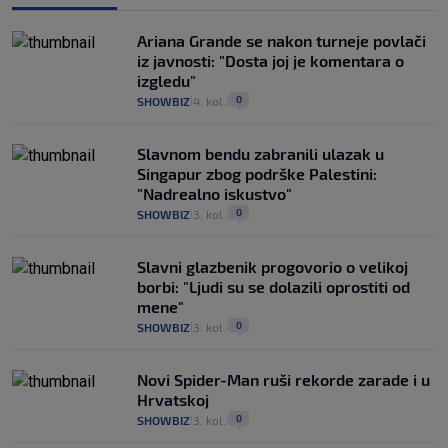
Ariana Grande se nakon turneje povlači
iz javnosti: "Dosta joj je komentara o
izgledu"
0
SHOWBIZ
4. kol.
|
|
Slavnom bendu zabranili ulazak u
Singapur zbog podrške Palestini:
"Nadrealno iskustvo"
0
SHOWBIZ
3. kol.
|
|
Slavni glazbenik progovorio o velikoj
borbi: "Ljudi su se dolazili oprostiti od
mene"
0
SHOWBIZ
3. kol.
|
|
Novi Spider-Man ruši rekorde zarade i u
Hrvatskoj
0
SHOWBIZ
3. kol.
|
|