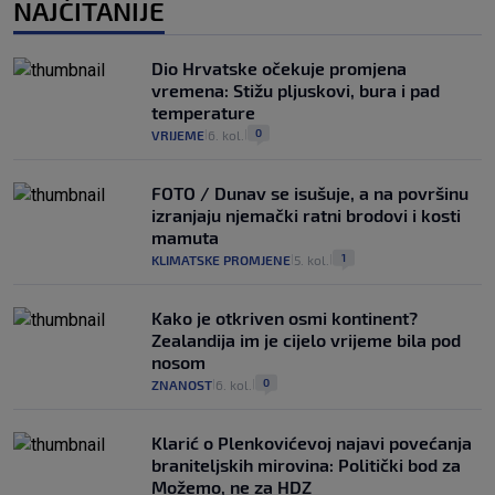
NAJČITANIJE
Dio Hrvatske očekuje promjena
vremena: Stižu pljuskovi, bura i pad
temperature
0
VRIJEME
6. kol.
|
|
FOTO / Dunav se isušuje, a na površinu
izranjaju njemački ratni brodovi i kosti
mamuta
1
KLIMATSKE PROMJENE
5. kol.
|
|
Kako je otkriven osmi kontinent?
Zealandija im je cijelo vrijeme bila pod
nosom
0
ZNANOST
6. kol.
|
|
Klarić o Plenkovićevoj najavi povećanja
braniteljskih mirovina: Politički bod za
Možemo, ne za HDZ