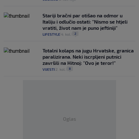
Stariji bračni par otišao na odmor u
Italiju i odlučio ostati: "Nismo se htjeli
vratiti, život nam je puno jeftiniji"
2
LIFESTYLE
4. kol.
|
|
Totalni kolaps na jugu Hrvatske, granica
paralizirana. Neki iscrpljeni putnici
završili na Hitnoj: "Ovo je teror!"
8
VIJESTI
2. kol.
|
|
Oglas