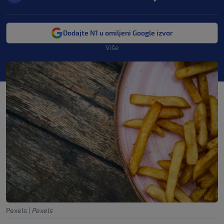
Dodajte N1 u omiljeni Google izvor
Više
Pexels
|
Pexels