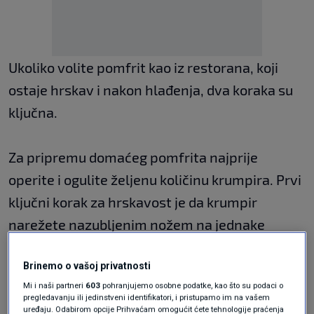
Ukoliko volite pomfrit kao iz restorana, koji
ostaje hrskav i nakon hlađenja, dva koraka su
ključna.
Za pripremu domaćeg pomfrita najprije
operite i ogulite željenu količinu krumpira. Prvi
ključni korak za hrskavost je da krumpir
narežete nazubljenim nožem na jednake
komadiće. Iako nije vidljivo oku, ova metoda
Brinemo o vašoj privatnosti
čini površinu krumpira hrapavijom, stvarajući
Mi i naši partneri
603
pohranjujemo osobne podatke, kao što su podaci o
više površine za hrskavost.
pregledavanju ili jedinstveni identifikatori, i pristupamo im na vašem
uređaju. Odabirom opcije Prihvaćam omogućit ćete tehnologije praćenja