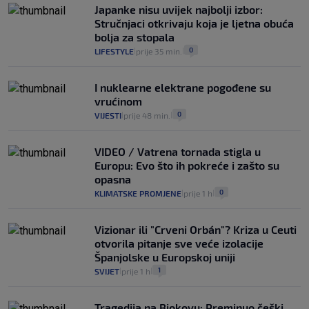
Japanke nisu uvijek najbolji izbor:
Stručnjaci otkrivaju koja je ljetna obuća
bolja za stopala
0
LIFESTYLE
prije 35 min.
|
|
I nuklearne elektrane pogođene su
vrućinom
0
VIJESTI
prije 48 min.
|
|
VIDEO / Vatrena tornada stigla u
Europu: Evo što ih pokreće i zašto su
opasna
0
KLIMATSKE PROMJENE
prije 1 h
|
|
Vizionar ili "Crveni Orbán"? Kriza u Ceuti
otvorila pitanje sve veće izolacije
Španjolske u Europskoj uniji
1
SVIJET
prije 1 h
|
|
Tragedija na Biokovu: Preminuo češki