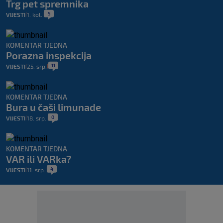
Trg pet spremnika
5
VIJESTI
1. kol.
|
|
KOMENTAR TJEDNA
Porazna inspekcija
11
VIJESTI
25. srp.
|
|
KOMENTAR TJEDNA
Bura u čaši limunade
0
VIJESTI
18. srp.
|
|
KOMENTAR TJEDNA
VAR ili VARka?
4
VIJESTI
11. srp.
|
|