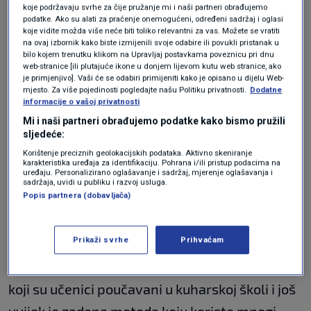
koje podržavaju svrhe za čije pružanje mi i naši partneri obrađujemo
podatke. Ako su alati za praćenje onemogućeni, određeni sadržaj i oglasi
Obično se savjetuje da narezane krumpiriće
koje vidite možda više neće biti toliko relevantni za vas. Možete se vratiti
potopite u vodi prije prženja, ali u ovom slučaju
na ovaj izbornik kako biste izmijenili svoje odabire ili povukli pristanak u
bilo kojem trenutku klikom na Upravljaj postavkama poveznicu pri dnu
to nije potrebno. Dovoljno ih je samo kratko
web-stranice [ili plutajuće ikone u donjem lijevom kutu web stranice, ako
je primjenjivo]. Vaši će se odabiri primijeniti kako je opisano u dijelu Web-
isprati pod vodom.
mjesto. Za više pojedinosti pogledajte našu Politiku privatnosti.
Dodatne
informacije o vašoj privatnosti
Mi i naši partneri obrađujemo podatke kako bismo pružili
Drugi korak kojim ćete postići hrskavost je da
sljedeće:
kuhate krumpir u vodi kojoj ste prethodno
Korištenje preciznih geolokacijskih podataka. Aktivno skeniranje
karakteristika uređaja za identifikaciju. Pohrana i/ili pristup podacima na
uređaju. Personalizirano oglašavanje i sadržaj, mjerenje oglašavanja i
dodali jednu žlicu bijelog octa otprilike 10
sadržaja, uvidi u publiku i razvoj usluga.
Popis partnera (dobavljača)
minuta. Nakon toga, izvadite ih iz vode i pržite
ih dva puta u zagrijanom ulju, piše
Klix.ba.
Prikaži svrhe
Prihvaćam
Takozvano dvostruko prženje je bio način na
koji su učenici poučavani u kuharskoj školi i još