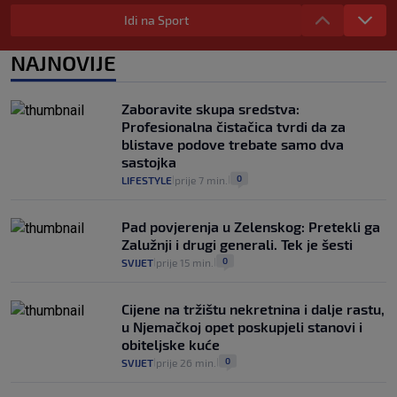
"Kći je otišla na more, a zaboravila
zdravstvenu iskaznicu". Kakva su prava
Idi na Sport
pacijenata izvan mjesta prebivališta?
1
VIJESTI
1. kol.
NAJNOVIJE
|
|
Provjerili smo "što ćemo onda" ako
Plenković na 15 dana ukine mjere: "Ne bi
Zaboravite skupa sredstva:
se dogodilo ništa. Vlada se zaljubila u te
Profesionalna čistačica tvrdi da za
intervencije"
blistave podove trebate samo dva
25
VIJESTI
30. srp.
|
|
sastojka
0
LIFESTYLE
prije 7 min.
|
|
Pad povjerenja u Zelenskog: Pretekli ga
Zalužnji i drugi generali. Tek je šesti
0
SVIJET
prije 15 min.
|
|
Cijene na tržištu nekretnina i dalje rastu,
u Njemačkoj opet poskupjeli stanovi i
obiteljske kuće
0
SVIJET
prije 26 min.
|
|