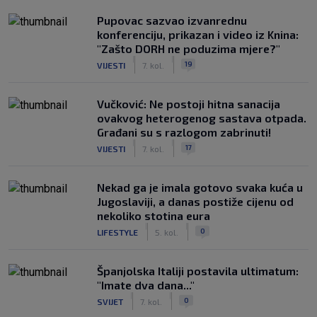
Pupovac sazvao izvanrednu
konferenciju, prikazan i video iz Knina:
"Zašto DORH ne poduzima mjere?"
|
|
19
VIJESTI
7. kol.
Vučković: Ne postoji hitna sanacija
ovakvog heterogenog sastava otpada.
Građani su s razlogom zabrinuti!
|
|
17
VIJESTI
7. kol.
Nekad ga je imala gotovo svaka kuća u
Jugoslaviji, a danas postiže cijenu od
nekoliko stotina eura
|
|
0
LIFESTYLE
5. kol.
Španjolska Italiji postavila ultimatum:
"Imate dva dana..."
|
|
0
SVIJET
7. kol.