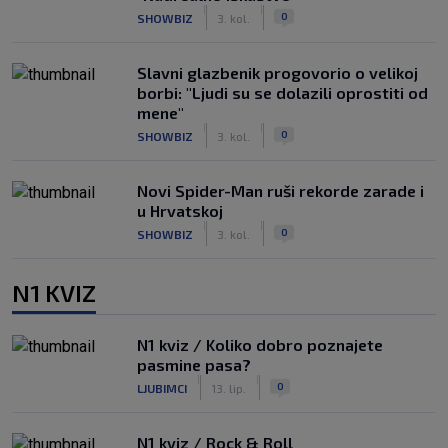
|
|
0
SHOWBIZ
3. kol.
Slavni glazbenik progovorio o velikoj
borbi: "Ljudi su se dolazili oprostiti od
mene"
|
|
0
SHOWBIZ
3. kol.
Novi Spider-Man ruši rekorde zarade i
u Hrvatskoj
|
|
0
SHOWBIZ
3. kol.
N1 KVIZ
N1 kviz / Koliko dobro poznajete
pasmine pasa?
|
|
0
LJUBIMCI
13. lip.
N1 kviz / Rock & Roll