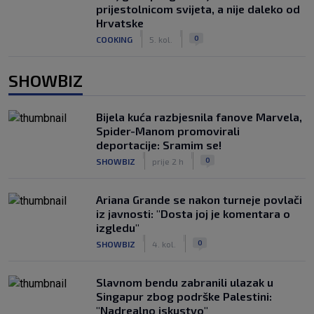
prijestolnicom svijeta, a nije daleko od
Hrvatske
|
|
0
COOKING
5. kol.
SHOWBIZ
Bijela kuća razbjesnila fanove Marvela,
Spider-Manom promovirali
deportacije: Sramim se!
|
|
0
SHOWBIZ
prije 2 h
Ariana Grande se nakon turneje povlači
iz javnosti: "Dosta joj je komentara o
izgledu"
|
|
0
SHOWBIZ
4. kol.
Slavnom bendu zabranili ulazak u
Singapur zbog podrške Palestini:
"Nadrealno iskustvo"