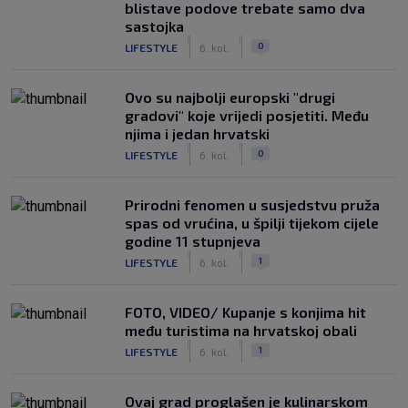
blistave podove trebate samo dva
sastojka
|
|
0
LIFESTYLE
6. kol.
Ovo su najbolji europski "drugi
gradovi" koje vrijedi posjetiti. Među
njima i jedan hrvatski
|
|
0
LIFESTYLE
6. kol.
Prirodni fenomen u susjedstvu pruža
spas od vrućina, u špilji tijekom cijele
godine 11 stupnjeva
|
|
1
LIFESTYLE
6. kol.
FOTO, VIDEO/ Kupanje s konjima hit
među turistima na hrvatskoj obali
|
|
1
LIFESTYLE
6. kol.
Ovaj grad proglašen je kulinarskom