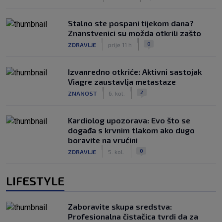
Stalno ste pospani tijekom dana?
Znanstvenici su možda otkrili zašto
|
|
0
ZDRAVLJE
prije 11 h
Izvanredno otkriće: Aktivni sastojak
Viagre zaustavlja metastaze
|
|
2
ZNANOST
6. kol.
Kardiolog upozorava: Evo što se
događa s krvnim tlakom ako dugo
boravite na vrućini
|
|
0
ZDRAVLJE
5. kol.
LIFESTYLE
Zaboravite skupa sredstva:
Profesionalna čistačica tvrdi da za