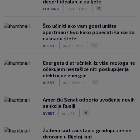
desert idealan je za ljeto
|
|
0
COOKING
prije 30 min.
Što učiniti ako vam gosti unište
apartman? Evo kako povećati šanse za
naknadu štete
|
|
0
VIJESTI
prije 31 min.
Energetski stručnjak: Iz više razloga ne
očekujem nestašice niti poskupljenja
električne energije
|
|
0
VIJESTI
prije 49 min.
Američki Senat odobrio uvođenje novih
sankcija Rusiji
|
|
0
SVIJET
prije 1 h
Žalbeni sud zaustavio gradnju plesne
dvorane u Bijeloj kući