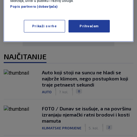
sadržaja, uvidi u publiku i razvoj usluga.
Popis partnera (dobavljača)
Oglas
Prikaži svrhe
Prihvaćam
NAJČITANIJE
Auto koji stoji na suncu ne hladi se
najbrže klimom, nego postupkom koji
traje petnaest sekundi
|
|
0
AUTO
7. kol.
FOTO / Dunav se isušuje, a na površinu
izranjaju njemački ratni brodovi i kosti
mamuta
|
|
2
KLIMATSKE PROMJENE
5. kol.