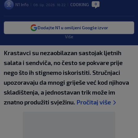
0
N1 Info
COOKING
06. lip. 2026. 16:22
|
|
|
Dodajte N1 u omiljeni Google izvor
Više
Krastavci su nezaobilazan sastojak ljetnih
salata i sendviča, no često se pokvare prije
nego što ih stignemo iskoristiti. Stručnjaci
upozoravaju da mnogi griješe već kod njihova
skladištenja, a jednostavan trik može im
znatno produžiti svježinu.
Pročitaj više