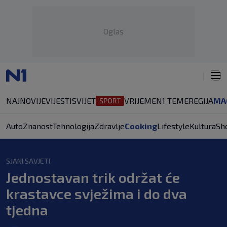
Oglas
NAJNOVIJE
VIJESTI
SVIJET
VRIJEME
N1 TEME
REGIJA
MA
Auto
Znanost
Tehnologija
Zdravlje
Cooking
Lifestyle
Kultura
Sh
SJANI SAVJETI
Jednostavan trik održat će
krastavce svježima i do dva
tjedna