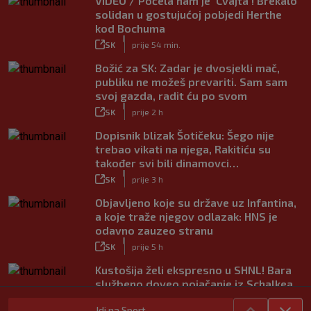
VIDEO / Počela nam je ‘Cvajta’! Brekalo
solidan u gostujućoj pobjedi Herthe
kod Bochuma
|
SK
prije 54 min.
Božić za SK: Zadar je dvosjekli mač,
publiku ne možeš prevariti. Sam sam
svoj gazda, radit ću po svom
|
SK
prije 2 h
Dopisnik blizak Šotičeku: Šego nije
trebao vikati na njega, Rakitiću su
također svi bili dinamovci…
|
SK
prije 3 h
Objavljeno koje su države uz Infantina,
a koje traže njegov odlazak: HNS je
odavno zauzeo stranu
|
SK
prije 5 h
Kustošija želi ekspresno u SHNL! Bara
službeno doveo pojačanje iz Schalkea
|
SK
prije 4 h
Idi na Sport