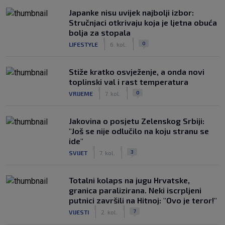
Japanke nisu uvijek najbolji izbor:
Stručnjaci otkrivaju koja je ljetna obuća
bolja za stopala
|
|
0
LIFESTYLE
6. kol.
Stiže kratko osvježenje, a onda novi
toplinski val i rast temperatura
|
|
0
VRIJEME
7. kol.
Jakovina o posjetu Zelenskog Srbiji:
"Još se nije odlučilo na koju stranu se
ide"
|
|
3
SVIJET
7. kol.
Totalni kolaps na jugu Hrvatske,
granica paralizirana. Neki iscrpljeni
putnici završili na Hitnoj: "Ovo je teror!"
|
|
7
VIJESTI
2. kol.