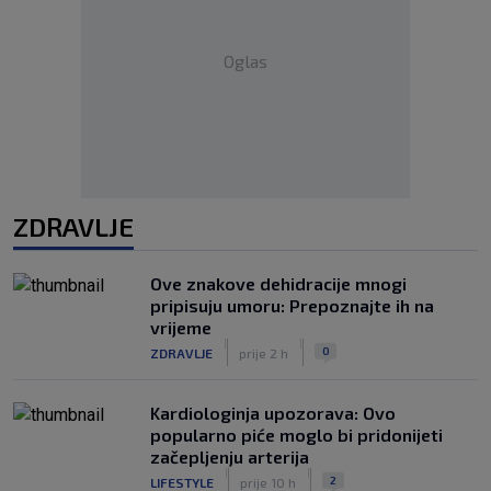
Oglas
ZDRAVLJE
Ove znakove dehidracije mnogi
pripisuju umoru: Prepoznajte ih na
vrijeme
|
|
0
ZDRAVLJE
prije 2 h
Kardiologinja upozorava: Ovo
popularno piće moglo bi pridonijeti
začepljenju arterija
|
|
2
LIFESTYLE
prije 10 h