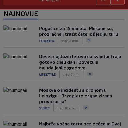
Tomiyasu se vraća u Premier ligu,
postat će suigrač bivšeg Vatrenog
NAJNOVIJE
|
SK
prije 3 h
Veliko priznanje za hrvatskog
Pogačice za 15 minuta: Mekane su,
stručnjaka: Jurica Žuža novi je pomoćni
prozračne i tražit ćete još jednu turu
trener Barcelone
|
|
0
COOKING
prije 0 min.
|
SK
prije 2 h
Deset najdužih letova na svijetu: Traju
gotovo cijeli dan i povezuju
najudaljenije gradove
|
|
0
LIFESTYLE
prije 6 min.
Moskva o incidentu s dronom u
Leipzigu: "Brzopleto organizirana
provokacija"
|
|
0
SVIJET
prije 18 min.
Najbrža voćna torta bez pečenja: Ovaj