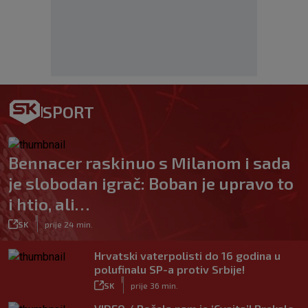
SPORT
Bennacer raskinuo s Milanom i sada
je slobodan igrač: Boban je upravo to
i htio, ali…
|
SK
prije 24 min.
Hrvatski vaterpolisti do 16 godina u
polufinalu SP-a protiv Srbije!
|
SK
prije 36 min.