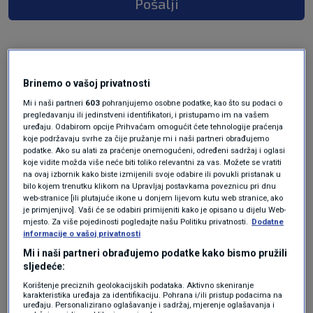
Pošalji
Brinemo o vašoj privatnosti
Mi i naši partneri
603
pohranjujemo osobne podatke, kao što su podaci o
pregledavanju ili jedinstveni identifikatori, i pristupamo im na vašem
uređaju. Odabirom opcije Prihvaćam omogućit ćete tehnologije praćenja
koje podržavaju svrhe za čije pružanje mi i naši partneri obrađujemo
podatke. Ako su alati za praćenje onemogućeni, određeni sadržaj i oglasi
Oglas
koje vidite možda više neće biti toliko relevantni za vas. Možete se vratiti
na ovaj izbornik kako biste izmijenili svoje odabire ili povukli pristanak u
bilo kojem trenutku klikom na Upravljaj postavkama poveznicu pri dnu
web-stranice [ili plutajuće ikone u donjem lijevom kutu web stranice, ako
je primjenjivo]. Vaši će se odabiri primijeniti kako je opisano u dijelu Web-
mjesto. Za više pojedinosti pogledajte našu Politiku privatnosti.
Dodatne
informacije o vašoj privatnosti
Mi i naši partneri obrađujemo podatke kako bismo pružili
sljedeće:
Korištenje preciznih geolokacijskih podataka. Aktivno skeniranje
karakteristika uređaja za identifikaciju. Pohrana i/ili pristup podacima na
uređaju. Personalizirano oglašavanje i sadržaj, mjerenje oglašavanja i