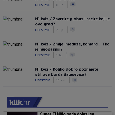
|
|
0
LIFESTYLE
8. lip.
N1 kviz / Zavrtite globus i recite koji je
ovo grad?
|
|
0
LIFESTYLE
2. lip.
N1 kviz / Zmije, meduze, komarci... Tko
je najopasniji?
|
|
0
LIFESTYLE
1. lip.
N1 kviz / Koliko dobro poznajete
stihove Đorđa Balaševića?
|
|
11
LIFESTYLE
18. svi.
Super El Niño sada dolazi sa