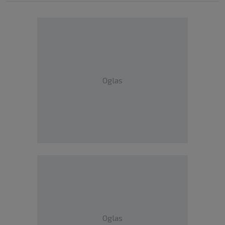
Oglas
Oglas