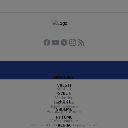
NAJNOVIJE
VIJESTI
Kontakt
O Nama
SVIJET
Marketing
SPORT
Impressum
Uvjeti korištenja
VRIJEME
Politika privatnosti
RSS
N1 TEME
Vaše primjedbe
REGIJA
Member of
United Media
- Copyright 2026