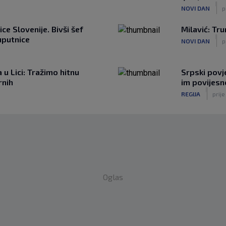
|
NOVI DAN
p
e Slovenije. Bivši šef
Milavić: Tr
|
uputnice
NOVI DAN
p
 u Lici: Tražimo hitnu
Srpski povje
rnih
im povijesn
|
REGIJA
prije
Oglas