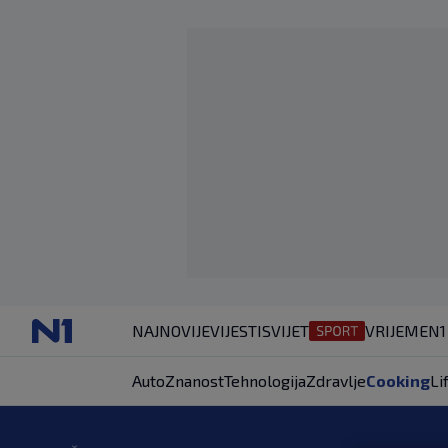
NAJNOVIJE
VIJESTI
SVIJET
VRIJEME
N1
Auto
Znanost
Tehnologija
Zdravlje
Cooking
Li