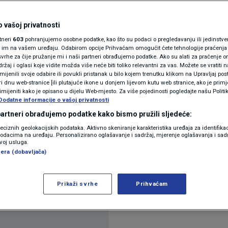
N1(DIS)INFO
koje se mrve? Uz ove
KLIMATSKE PROMJENE
 vašoj privatnosti
rtneri
603
pohranjujemo osobne podatke, kao što su podaci o pregledavanju ili jedinstveni 
jstor roštilja
FOTO
o im na vašem uređaju. Odabirom opcije Prihvaćam omogućit ćete tehnologije praćenja
vrhe za čije pružanje mi i naši partneri obrađujemo podatke. Ako su alati za praćenje
žaj i oglasi koje vidite možda više neće biti toliko relevantni za vas. Možete se vratiti n
VIDEO
zmijenili svoje odabire ili povukli pristanak u bilo kojem trenutku klikom na Upravljaj p
entara
i dnu web-stranice [ili plutajuće ikone u donjem lijevom kutu web stranice, ako je primje
rimijeniti kako je opisano u dijelu Web-mjesto. Za više pojedinosti pogledajte našu Politi
Dodatne informacije o vašoj privatnosti
 partneri obrađujemo podatke kako bismo pružili sljedeće:
reciznih geolokacijskih podataka. Aktivno skeniranje karakteristika uređaja za identifika
p podacima na uređaju. Personalizirano oglašavanje i sadržaj, mjerenje oglašavanja i sadr
zvoj usluga.
era (dobavljača)
kulinarski dragulj Balkana, često nam zadaje glavob
Prikaži svrhe
Prihvaćam