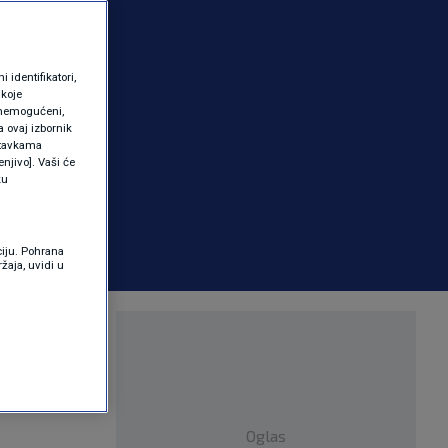
identifikatori,
 koje
 onemogućeni,
a ovaj izbornik
ostavkama
njivo]. Vaši će
ku
ciju. Pohrana
žaja, uvidi u
olje
Oglas