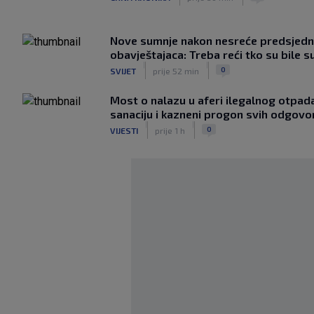
Nove sumnje nakon nesreće predsjednic
obavještajaca: Treba reći tko su bile s
|
|
0
SVIJET
prije 52 min
Most o nalazu u aferi ilegalnog otpada
sanaciju i kazneni progon svih odgovo
|
|
0
VIJESTI
prije 1 h