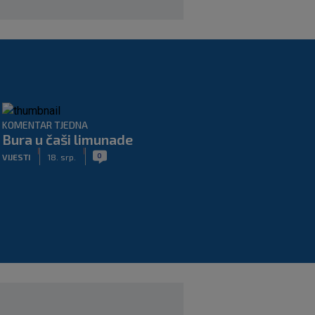
KOMENTAR TJEDNA
Bura u čaši limunade
|
|
0
VIJESTI
18. srp.