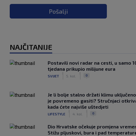
Pošalji
NAJČITANIJE
Postavili novi radar na cesti, u samo 1
tjedana prikupio milijune eura
|
|
0
SVIJET
5. kol.
Je li bolje stalno držati klimu uključeno
je povremeno gasiti? Stručnjaci otkriv
kada ćete najviše uštedjeti
|
|
0
LIFESTYLE
4. kol.
Dio Hrvatske očekuje promjena vreme
Stižu pljuskovi, bura i pad temperatur