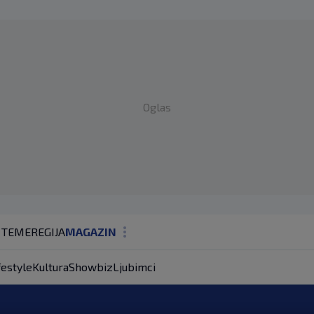
Oglas
 TEME
REGIJA
MAGAZIN
N1 KOMENTAR
festyle
Kultura
Showbiz
Ljubimci
KOLUMNE