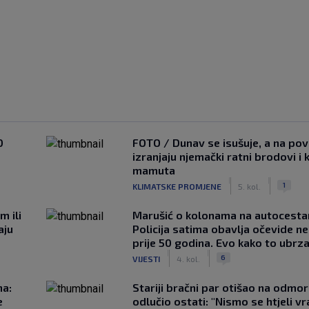
0
FOTO / Dunav se isušuje, a na pov
izranjaju njemački ratni brodovi i 
mamuta
|
|
1
KLIMATSKE PROMJENE
5. kol.
m ili
Marušić o kolonama na autocesta
aju
Policija satima obavlja očevide n
prije 50 godina. Evo kako to ubrza
|
|
6
VIJESTI
4. kol.
na:
Stariji bračni par otišao na odmor u
e
odlučio ostati: "Nismo se htjeli vra