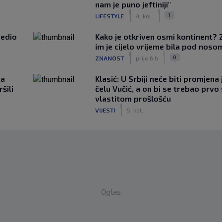
nam je puno jeftiniji"
|
|
1
LIFESTYLE
4. kol.
jedio
Kako je otkriven osmi kontinent? 
im je cijelo vrijeme bila pod noso
|
|
0
ZNANOST
prije 6 h
ca
Klasić: U Srbiji neće biti promjena 
šili
čelu Vučić, a on bi se trebao prvo 
vlastitom prošlošću
|
VIJESTI
5. kol.
Oglas