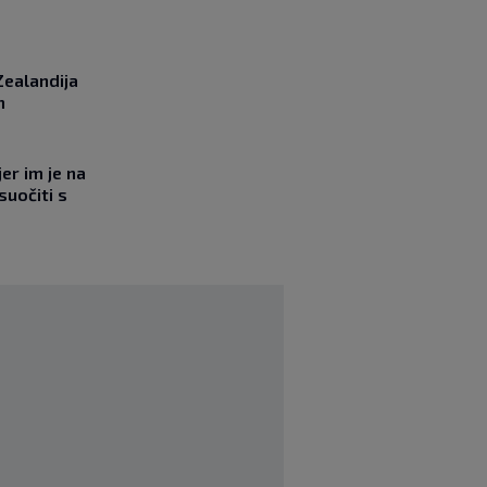
Zealandija
m
jer im je na
suočiti s