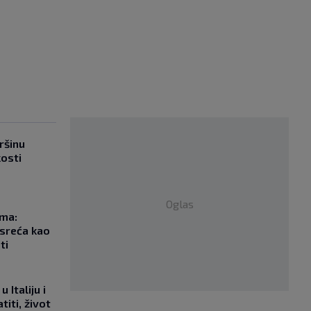
ršinu
kosti
Oglas
ma:
esreća kao
ti
 Italiju i
titi, život