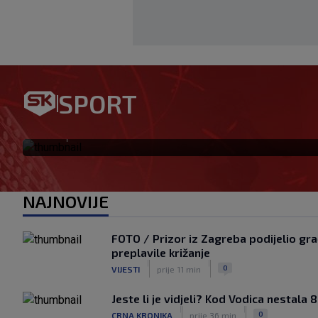
Garcia odabrao početnih 11 za
SPORT
se vraća na klupu
|
SK
prije 4 h
NAJNOVIJE
FOTO / Prizor iz Zagreba podijelio gr
preplavile križanje
|
|
0
VIJESTI
prije 11 min
Jeste li je vidjeli? Kod Vodica nestala 
|
|
0
CRNA KRONIKA
prije 36 min