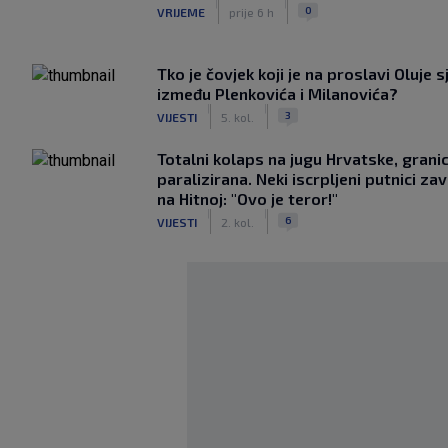
|
|
0
VRIJEME
prije 6 h
Tko je čovjek koji je na proslavi Oluje s
između Plenkovića i Milanovića?
|
|
3
VIJESTI
5. kol.
Totalni kolaps na jugu Hrvatske, grani
paralizirana. Neki iscrpljeni putnici zavr
na Hitnoj: "Ovo je teror!"
|
|
6
VIJESTI
2. kol.