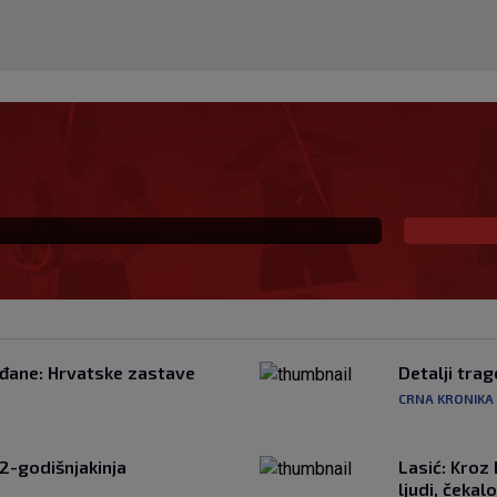
 Litvu? Livaja se čini
ađane: Hrvatske zastave
Detalji tra
CRNA KRONIKA
82-godišnjakinja
Lasić: Kroz
ljudi, čekalo