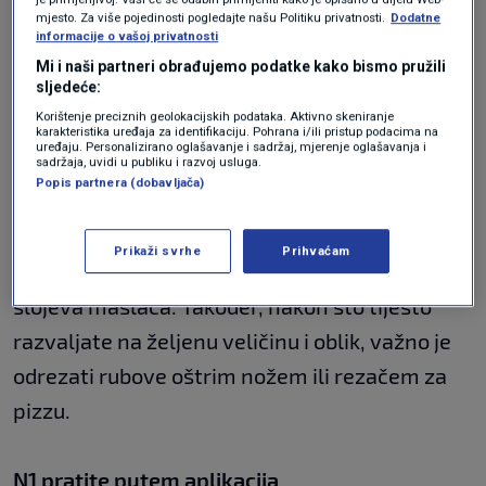
mjesto. Za više pojedinosti pogledajte našu Politiku privatnosti.
Dodatne
Ako koristite zamrznuto lisnato
tijesto
,
informacije o vašoj privatnosti
pobrinite se da se potpuno odmrzne prije
Mi i naši partneri obrađujemo podatke kako bismo pružili
sljedeće:
valjanja. Počnite od sredine i valjajte prema
Korištenje preciznih geolokacijskih podataka. Aktivno skeniranje
van, ali ne prelazite preko rubova kako biste
karakteristika uređaja za identifikaciju. Pohrana i/ili pristup podacima na
uređaju. Personalizirano oglašavanje i sadržaj, mjerenje oglašavanja i
sadržaja, uvidi u publiku i razvoj usluga.
očuvali strukturu slojeva.
Popis partnera (dobavljača)
Tijekom ovog postupka važno je održavati
Prikaži svrhe
Prihvaćam
tijesto hladnim kako bi se sačuvao integritet
slojeva maslaca. Također, nakon što tijesto
razvaljate na željenu veličinu i oblik, važno je
odrezati rubove oštrim nožem ili rezačem za
pizzu.
N1 pratite putem aplikacija