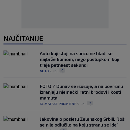
NAJČITANIJE
Auto koji stoji na suncu ne hladi se
najbrže klimom, nego postupkom koji
traje petnaest sekundi
0
AUTO
7. kol.
|
|
FOTO / Dunav se isušuje, a na površinu
izranjaju njemački ratni brodovi i kosti
mamuta
2
KLIMATSKE PROMJENE
5. kol.
|
|
Jakovina o posjetu Zelenskog Srbiji: "Još
se nije odlučilo na koju stranu se ide"