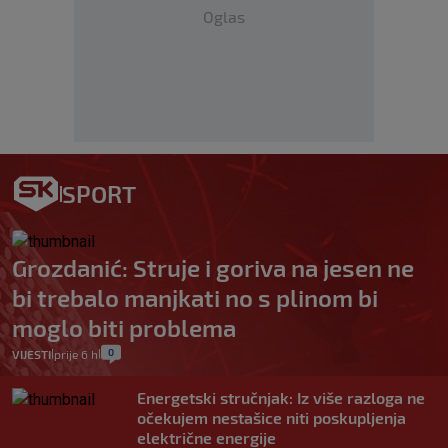
Oglas
SPORT
Grozdanić: Struje i goriva na jesen ne
bi trebalo manjkati no s plinom bi
moglo biti problema
0
VIJESTI
prije 6 h
|
|
Energetski stručnjak: Iz više razloga ne
očekujem nestašice niti poskupljenja
električne energije