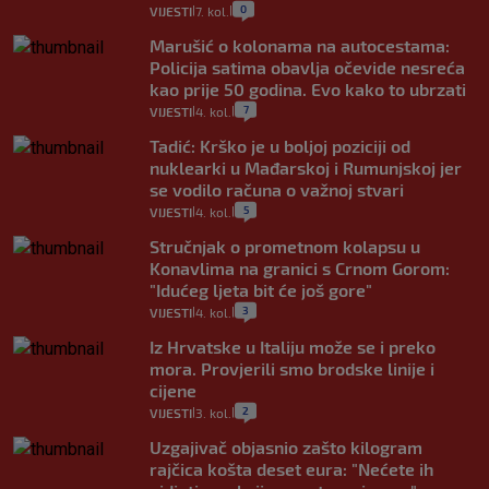
0
VIJESTI
7. kol.
|
|
Marušić o kolonama na autocestama:
Policija satima obavlja očevide nesreća
kao prije 50 godina. Evo kako to ubrzati
7
VIJESTI
4. kol.
|
|
Tadić: Krško je u boljoj poziciji od
nuklearki u Mađarskoj i Rumunjskoj jer
se vodilo računa o važnoj stvari
5
VIJESTI
4. kol.
|
|
Stručnjak o prometnom kolapsu u
Konavlima na granici s Crnom Gorom:
"Idućeg ljeta bit će još gore"
3
VIJESTI
4. kol.
|
|
Iz Hrvatske u Italiju može se i preko
mora. Provjerili smo brodske linije i
cijene
2
VIJESTI
3. kol.
|
|
Uzgajivač objasnio zašto kilogram
rajčica košta deset eura: "Nećete ih