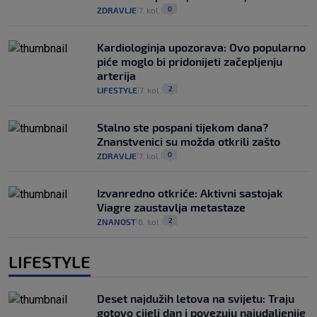
0
ZDRAVLJE
7. kol.
|
|
Kardiologinja upozorava: Ovo popularno
piće moglo bi pridonijeti začepljenju
arterija
2
LIFESTYLE
7. kol.
|
|
Stalno ste pospani tijekom dana?
Znanstvenici su možda otkrili zašto
0
ZDRAVLJE
7. kol.
|
|
Izvanredno otkriće: Aktivni sastojak
Viagre zaustavlja metastaze
2
ZNANOST
6. kol.
|
|
LIFESTYLE
Deset najdužih letova na svijetu: Traju
gotovo cijeli dan i povezuju najudaljenije