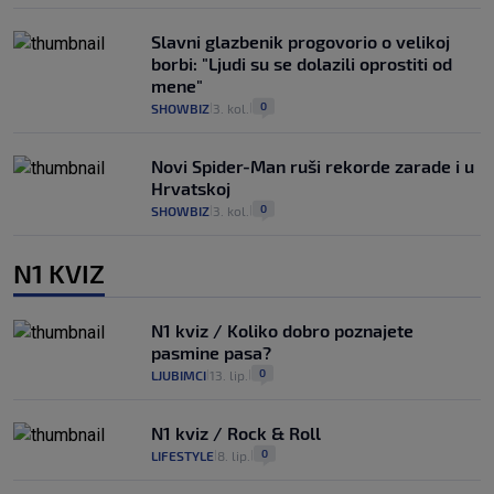
Slavni glazbenik progovorio o velikoj
borbi: "Ljudi su se dolazili oprostiti od
mene"
0
SHOWBIZ
3. kol.
|
|
Novi Spider-Man ruši rekorde zarade i u
Hrvatskoj
0
SHOWBIZ
3. kol.
|
|
N1 KVIZ
N1 kviz / Koliko dobro poznajete
pasmine pasa?
0
LJUBIMCI
13. lip.
|
|
N1 kviz / Rock & Roll
0
LIFESTYLE
8. lip.
|
|