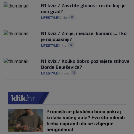
N1 kviz / Zavrtite globus i recite koji je
ovo grad?
0
LIFESTYLE
2. lip.
|
|
N1 kviz / Zmije, meduze, komarci... Tko
je najopasniji?
0
LIFESTYLE
1. lip.
|
|
N1 kviz / Koliko dobro poznajete stihove
Đorđa Balaševića?
11
LIFESTYLE
18. svi.
|
|
Pronašli se plastičnu bocu pokraj
kotača vašeg auta? Evo što odmah
treba napraviti da se izbjegne
neugodnost