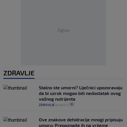
Oglas
ZDRAVLJE
Stalno ste umorni? Liječnici upozoravaju
da bi uzrok mogao biti nedostatak ovog
važnog nutrijenta
0
ZDRAVLJE
prije 6 h
|
|
Ove znakove dehidracije mnogi pripisuju
umoru: Prepoznajte ih na vrijeme