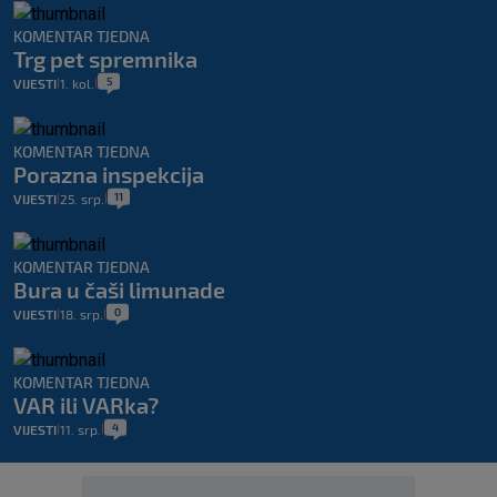
KOMENTAR TJEDNA
Trg pet spremnika
5
VIJESTI
1. kol.
|
|
KOMENTAR TJEDNA
Porazna inspekcija
11
VIJESTI
25. srp.
|
|
KOMENTAR TJEDNA
Bura u čaši limunade
0
VIJESTI
18. srp.
|
|
KOMENTAR TJEDNA
VAR ili VARka?
4
VIJESTI
11. srp.
|
|