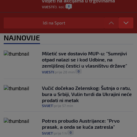
vidjeti na akcijama u trgovinama"
8
VIJESTI
3. kol.
|
|
Selidba je jedno od stresnijih iskustava.
Evo aktualnih cijena i nekoliko savjeta
Idi na Sport
da prođe što lakše i jeftinije
0
VIJESTI
2. kol.
NAJNOVIJE
|
|
Izračunali smo koliko košta putovanje
automobilom na Hvar iz Zagreba, a
Miletić sve dostavio MUP-u: "Sumnjivi
koliko iz Osijeka
otpad nalazi se i kod Udbine, na
14
VIJESTI
2. kol.
|
|
zemljišnoj čestici u vlasništvu države"
0
VIJESTI
prije 28 min
|
|
Vučić dočekao Zelenskog: Šutnja o ratu,
bura u Srbiji, Vulin tvrdi da Ukrajini neće
prodati ni metak
SVIJET
prije 57 min
|
Potres probudio Austrijance: "Prvo
prasak, a onda se kuća zatresla"
0
SVIJET
prije 1 h
|
|