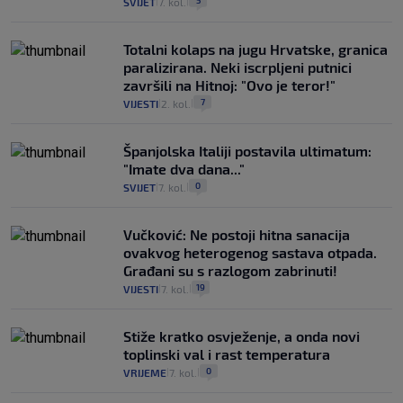
5
SVIJET
7. kol.
|
|
Totalni kolaps na jugu Hrvatske, granica
paralizirana. Neki iscrpljeni putnici
završili na Hitnoj: "Ovo je teror!"
7
VIJESTI
2. kol.
|
|
Španjolska Italiji postavila ultimatum:
"Imate dva dana..."
0
SVIJET
7. kol.
|
|
Vučković: Ne postoji hitna sanacija
ovakvog heterogenog sastava otpada.
Građani su s razlogom zabrinuti!
19
VIJESTI
7. kol.
|
|
Stiže kratko osvježenje, a onda novi
toplinski val i rast temperatura
0
VRIJEME
7. kol.
|
|