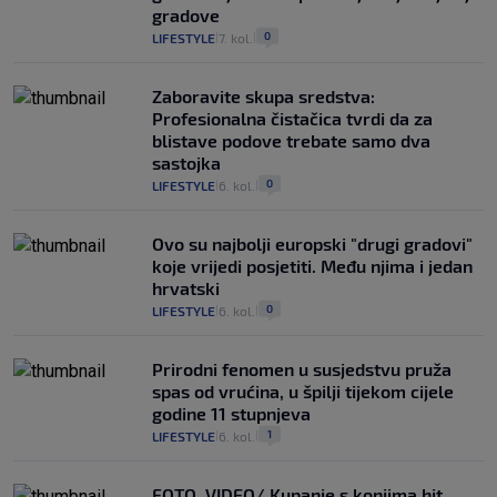
gradove
0
LIFESTYLE
7. kol.
|
|
Zaboravite skupa sredstva:
Profesionalna čistačica tvrdi da za
blistave podove trebate samo dva
sastojka
0
LIFESTYLE
6. kol.
|
|
Ovo su najbolji europski "drugi gradovi"
koje vrijedi posjetiti. Među njima i jedan
hrvatski
0
LIFESTYLE
6. kol.
|
|
Prirodni fenomen u susjedstvu pruža
spas od vrućina, u špilji tijekom cijele
godine 11 stupnjeva
1
LIFESTYLE
6. kol.
|
|
FOTO, VIDEO/ Kupanje s konjima hit