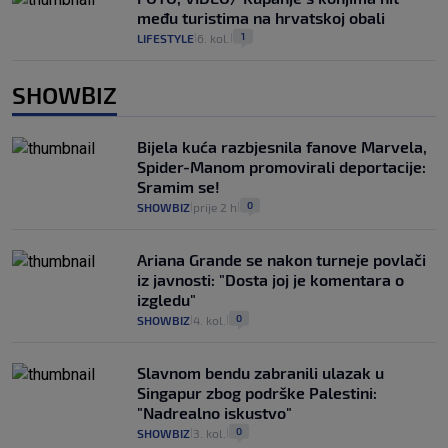
među turistima na hrvatskoj obali
1
LIFESTYLE
6. kol.
|
|
SHOWBIZ
Bijela kuća razbjesnila fanove Marvela,
Spider-Manom promovirali deportacije:
Sramim se!
0
SHOWBIZ
prije 2 h
|
|
Ariana Grande se nakon turneje povlači
iz javnosti: "Dosta joj je komentara o
izgledu"
0
SHOWBIZ
4. kol.
|
|
Slavnom bendu zabranili ulazak u
Singapur zbog podrške Palestini:
"Nadrealno iskustvo"
0
SHOWBIZ
3. kol.
|
|