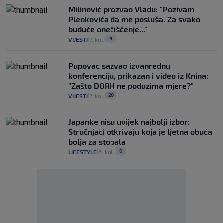
Milinović prozvao Vladu: "Pozivam
Plenkovića da me posluša. Za svako
buduće onečišćenje..."
9
VIJESTI
7. kol.
|
|
Pupovac sazvao izvanrednu
konferenciju, prikazan i video iz Knina:
"Zašto DORH ne poduzima mjere?"
20
VIJESTI
7. kol.
|
|
Japanke nisu uvijek najbolji izbor:
Stručnjaci otkrivaju koja je ljetna obuća
bolja za stopala
0
LIFESTYLE
6. kol.
|
|