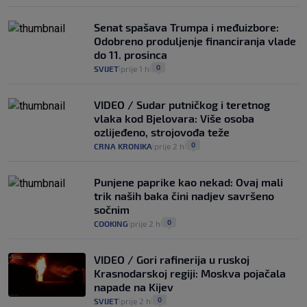
Senat spašava Trumpa i međuizbore:
Odobreno produljenje financiranja vlade
do 11. prosinca
0
SVIJET
prije 1 h
|
|
VIDEO / Sudar putničkog i teretnog
vlaka kod Bjelovara: Više osoba
ozlijeđeno, strojovođa teže
0
CRNA KRONIKA
prije 2 h
|
|
Punjene paprike kao nekad: Ovaj mali
trik naših baka čini nadjev savršeno
sočnim
0
COOKING
prije 2 h
|
|
VIDEO / Gori rafinerija u ruskoj
Krasnodarskoj regiji: Moskva pojačala
napade na Kijev
0
SVIJET
prije 2 h
|
|