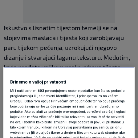
Iskustvo s lisnatim tijestom temelji se na
slojevima maslaca i tijesta koji zarobljavaju
paru tijekom pečenja, uzrokujući njegovo
dizanje i stvarajući laganu teksturu. Međutim,
kada pređete valjkom preko rubova tijesta,
komprimirate slojeve i praktički ih
Brinemo o vašoj privatnosti
zapečaćujete. To sprječava paru da ispravno
Mi i naši partneri
603
pohranjujemo osobne podatke, kao što su podaci o
cirkulira i može rezultirati gustom,
pregledavanju ili jedinstveni identifikatori, i pristupamo im na vašem
uređaju. Odabirom opcije Prihvaćam omogućit ćete tehnologije praćenja
spljoštenom teksturom – suprotnim od onoga
koje podržavaju svrhe za čije pružanje mi i naši partneri obrađujemo
podatke. Ako su alati za praćenje onemogućeni, određeni sadržaj i oglasi
što želite postići. Da biste to izbjegli, tijesto
koje vidite možda više neće biti toliko relevantni za vas. Možete se vratiti
na ovaj izbornik kako biste izmijenili svoje odabire ili povukli pristanak u
lagano razvaljajte valjkom i pazite da ne
bilo kojem trenutku klikom na Upravljaj postavkama poveznicu pri dnu
web-stranice [ili plutajuće ikone u donjem lijevom kutu web stranice, ako
prelazite preko rubova, piše
daily meal.
je primjenjivo]. Vaši će se odabiri primijeniti kako je opisano u dijelu Web-