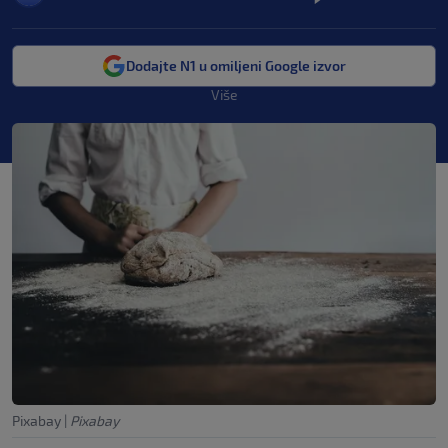
Dodajte N1 u omiljeni Google izvor
Više
Pixabay
|
Pixabay