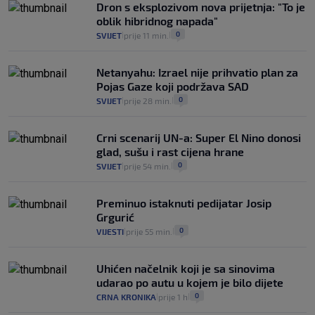
Dron s eksplozivom nova prijetnja: "To je
oblik hibridnog napada"
0
SVIJET
prije 11 min.
|
|
Netanyahu: Izrael nije prihvatio plan za
Pojas Gaze koji podržava SAD
0
SVIJET
prije 28 min.
|
|
Crni scenarij UN-a: Super El Nino donosi
glad, sušu i rast cijena hrane
0
SVIJET
prije 54 min.
|
|
Preminuo istaknuti pedijatar Josip
Grgurić
0
VIJESTI
prije 55 min.
|
|
Uhićen načelnik koji je sa sinovima
udarao po autu u kojem je bilo dijete
0
CRNA KRONIKA
prije 1 h
|
|