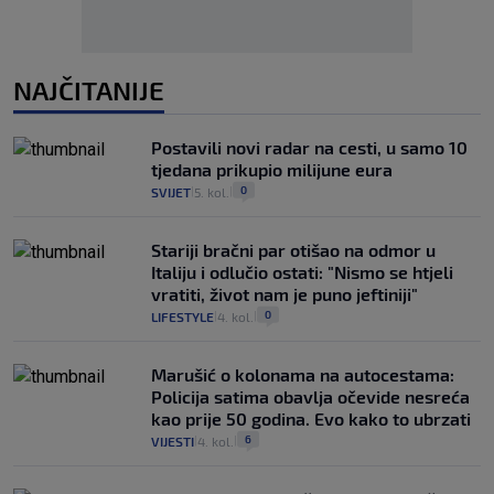
NAJČITANIJE
Postavili novi radar na cesti, u samo 10
tjedana prikupio milijune eura
0
SVIJET
5. kol.
|
|
Stariji bračni par otišao na odmor u
Italiju i odlučio ostati: "Nismo se htjeli
vratiti, život nam je puno jeftiniji"
0
LIFESTYLE
4. kol.
|
|
Marušić o kolonama na autocestama:
Policija satima obavlja očevide nesreća
kao prije 50 godina. Evo kako to ubrzati
6
VIJESTI
4. kol.
|
|