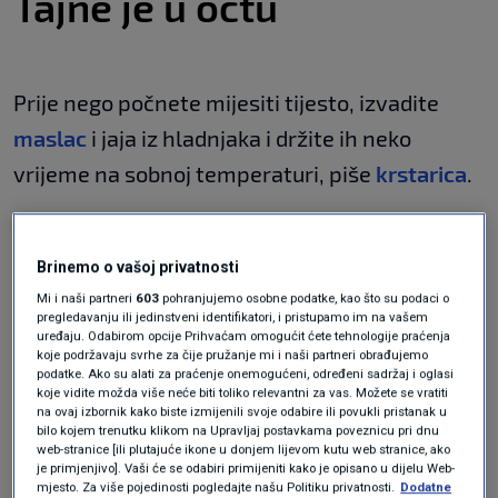
Tajne je u octu
Prije nego počnete mijesiti tijesto, izvadite
maslac
i jaja iz hladnjaka i držite ih neko
vrijeme na sobnoj temperaturi, piše
krstarica
.
Nemojte pretjerati s količinom praška za
Brinemo o vašoj privatnosti
pecivo ili kvasca jer postoji mogućnost da se
Mi i naši partneri
603
pohranjujemo osobne podatke, kao što su podaci o
tijesto previše digne i popuca.
pregledavanju ili jedinstveni identifikatori, i pristupamo im na vašem
uređaju. Odabirom opcije Prihvaćam omogućit ćete tehnologije praćenja
koje podržavaju svrhe za čije pružanje mi i naši partneri obrađujemo
podatke. Ako su alati za praćenje onemogućeni, određeni sadržaj i oglasi
Tijesto uvijek stavljajte u zagrijanu
pećnicu
jer
koje vidite možda više neće biti toliko relevantni za vas. Možete se vratiti
na ovaj izbornik kako biste izmijenili svoje odabire ili povukli pristanak u
sva tijesta s praškom za pecivo i kvascem to
bilo kojem trenutku klikom na Upravljaj postavkama poveznicu pri dnu
web-stranice [ili plutajuće ikone u donjem lijevom kutu web stranice, ako
"traže".
je primjenjivo]. Vaši će se odabiri primijeniti kako je opisano u dijelu Web-
mjesto. Za više pojedinosti pogledajte našu Politiku privatnosti.
Dodatne
Kada se spoje mokri i suhi sastojci, dolazi do