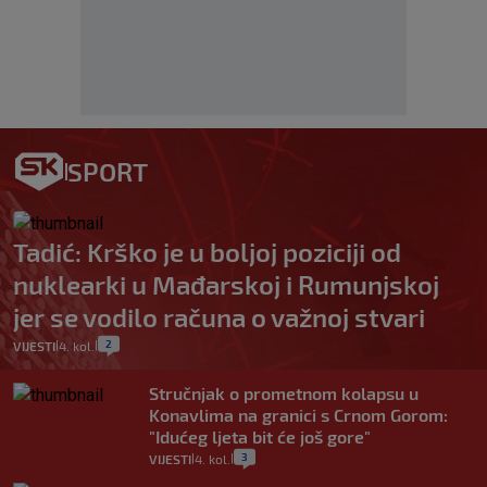
SPORT
Tadić: Krško je u boljoj poziciji od
nuklearki u Mađarskoj i Rumunjskoj
jer se vodilo računa o važnoj stvari
2
VIJESTI
4. kol.
|
|
Stručnjak o prometnom kolapsu u
Konavlima na granici s Crnom Gorom:
"Idućeg ljeta bit će još gore"
3
VIJESTI
4. kol.
|
|