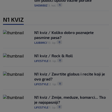
tim publici uputio važne poruke
4
SHOWBIZ
3. kol.
|
|
N1 KVIZ
N1 kviz / Koliko dobro poznajete
pasmine pasa?
0
LJUBIMCI
13. lip.
|
|
N1 kviz / Rock & Roll
0
LIFESTYLE
8. lip.
|
|
N1 kviz / Zavrtite globus i recite koji je
ovo grad?
0
LIFESTYLE
2. lip.
|
|
N1 kviz / Zmije, meduze, komarci... Tko
je najopasniji?
0
LIFESTYLE
1. lip.
|
|