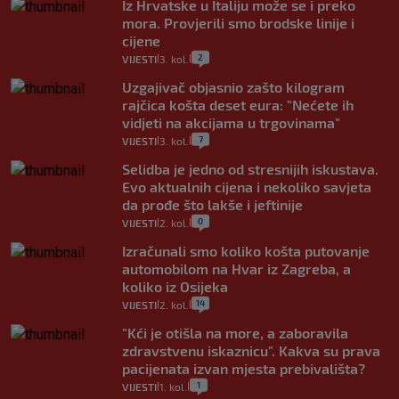
Iz Hrvatske u Italiju može se i preko
mora. Provjerili smo brodske linije i
cijene
2
VIJESTI
3. kol.
|
|
Uzgajivač objasnio zašto kilogram
rajčica košta deset eura: "Nećete ih
vidjeti na akcijama u trgovinama"
7
VIJESTI
3. kol.
|
|
Selidba je jedno od stresnijih iskustava.
Evo aktualnih cijena i nekoliko savjeta
da prođe što lakše i jeftinije
0
VIJESTI
2. kol.
|
|
Izračunali smo koliko košta putovanje
automobilom na Hvar iz Zagreba, a
koliko iz Osijeka
14
VIJESTI
2. kol.
|
|
"Kći je otišla na more, a zaboravila
zdravstvenu iskaznicu". Kakva su prava
pacijenata izvan mjesta prebivališta?
1
VIJESTI
1. kol.
|
|