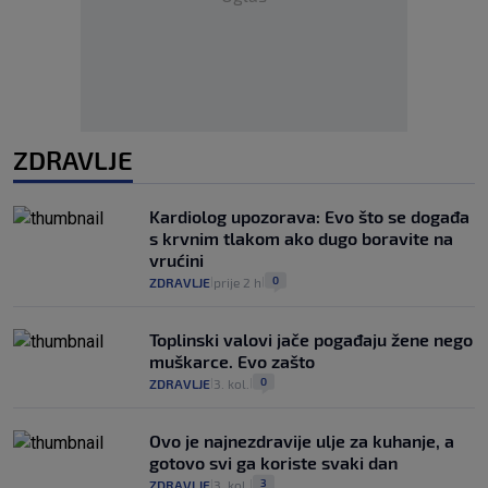
ZDRAVLJE
Kardiolog upozorava: Evo što se događa
s krvnim tlakom ako dugo boravite na
vrućini
0
ZDRAVLJE
prije 2 h
|
|
Toplinski valovi jače pogađaju žene nego
muškarce. Evo zašto
0
ZDRAVLJE
3. kol.
|
|
Ovo je najnezdravije ulje za kuhanje, a
gotovo svi ga koriste svaki dan
3
ZDRAVLJE
3. kol.
|
|