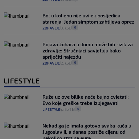
Bol u koljenu nije uvijek posljedica
starenja: Jedan simptom zahtijeva oprez
0
ZDRAVLJE
3. kol.
|
|
Pojava žohara u domu može biti rizik za
zdravlje: Stručnjaci savjetuju kako
spriječiti najezdu
0
ZDRAVLJE
2. kol.
|
|
LIFESTYLE
Ruže uz ove biljke neće bujno cvjetati:
Evo koje greške treba izbjegavati
0
LIFESTYLE
prije 1 h
|
|
Nekad ga je imala gotovo svaka kuća u
Jugoslaviji, a danas postiže cijenu od
nekoliko stotina eura