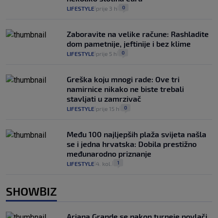
0
LIFESTYLE
prije 3 h
|
|
Zaboravite na velike račune: Rashladite
dom pametnije, jeftinije i bez klime
0
LIFESTYLE
prije 5 h
|
|
Greška koju mnogi rade: Ove tri
namirnice nikako ne biste trebali
stavljati u zamrzivač
0
LIFESTYLE
prije 15 h
|
|
Među 100 najljepših plaža svijeta našla
se i jedna hrvatska: Dobila prestižno
međunarodno priznanje
1
LIFESTYLE
4. kol.
|
|
SHOWBIZ
Ariana Grande se nakon turneje povlači