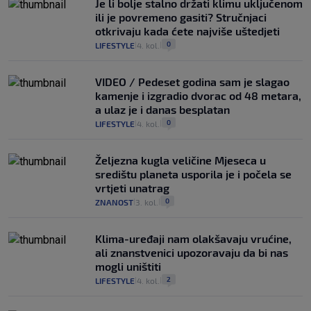
Je li bolje stalno držati klimu uključenom
ili je povremeno gasiti? Stručnjaci
otkrivaju kada ćete najviše uštedjeti
0
LIFESTYLE
4. kol.
|
|
VIDEO / Pedeset godina sam je slagao
kamenje i izgradio dvorac od 48 metara,
a ulaz je i danas besplatan
0
LIFESTYLE
4. kol.
|
|
Željezna kugla veličine Mjeseca u
središtu planeta usporila je i počela se
vrtjeti unatrag
0
ZNANOST
3. kol.
|
|
Klima-uređaji nam olakšavaju vrućine,
ali znanstvenici upozoravaju da bi nas
mogli uništiti
2
LIFESTYLE
4. kol.
|
|