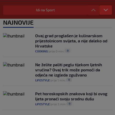
Provjerili smo "što ćemo onda" ako
Plenković na 15 dana ukine mjere: "Ne bi
Idi na Sport
se dogodilo ništa. Vlada se zaljubila u te
intervencije"
NAJNOVIJE
25
VIJESTI
30. srp.
|
|
Analitičar o Mostu: Oni su u yin-yang
Ovaj grad proglašen je kulinarskom
poziciji i imaju drugog najpoznatijeg
prijestolnicom svijeta, a nije daleko od
bravara u povijesti Hrvatske
Hrvatske
16
VIJESTI
30. srp.
|
|
0
COOKING
prije 0 min.
|
|
Ne želite paliti peglu tijekom ljetnih
vrućina? Ovaj trik može pomoći da
odjeća ne izgleda zgužvano
0
LIFESTYLE
prije 1 min.
|
|
Pet horoskopskih znakova koji bi ovog
ljeta pronaći svoju srodnu dušu
0
LIFESTYLE
prije 3 min.
|
|