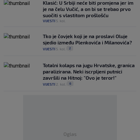
Klasić: U Srbiji neće biti promjena jer im
je na čelu Vučić, a on bi se trebao prvo
suočiti s vlastitom prošlošću
VIJESTI
5. kol.
|
Tko je čovjek koji je na proslavi Oluje
sjedio između Plenkovića i Milanovića?
2
VIJESTI
5. kol.
|
|
Totalni kolaps na jugu Hrvatske, granica
paralizirana. Neki iscrpljeni putnici
završili na Hitnoj: "Ovo je teror!"
6
VIJESTI
2. kol.
|
|
Oglas