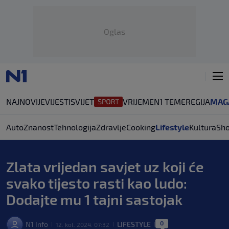
Oglas
NAJNOVIJE
VIJESTI
SVIJET
VRIJEME
N1 TEME
REGIJA
MAG
Auto
Znanost
Tehnologija
Zdravlje
Cooking
Lifestyle
Kultura
Sh
Zlata vrijedan savjet uz koji će
svako tijesto rasti kao ludo:
Dodajte mu 1 tajni sastojak
0
N1 Info
LIFESTYLE
12. kol. 2024. 07:32
|
|
|