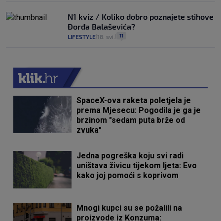
N1 kviz / Koliko dobro poznajete stihove
Đorđa Balaševića?
11
LIFESTYLE
18. svi.
|
|
SpaceX-ova raketa poletjela je
prema Mjesecu: Pogodila je ga je
brzinom "sedam puta brže od
zvuka"
Jedna pogreška koju svi radi
uništava živicu tijekom ljeta: Evo
kako joj pomoći s koprivom
Mnogi kupci su se požalili na
proizvode iz Konzuma: