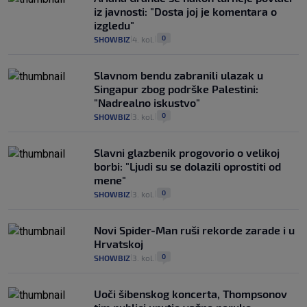
iz javnosti: "Dosta joj je komentara o
izgledu"
0
SHOWBIZ
4. kol.
|
|
Slavnom bendu zabranili ulazak u
Singapur zbog podrške Palestini:
"Nadrealno iskustvo"
0
SHOWBIZ
3. kol.
|
|
Slavni glazbenik progovorio o velikoj
borbi: "Ljudi su se dolazili oprostiti od
mene"
0
SHOWBIZ
3. kol.
|
|
Novi Spider-Man ruši rekorde zarade i u
Hrvatskoj
0
SHOWBIZ
3. kol.
|
|
Uoči šibenskog koncerta, Thompsonov