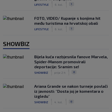
|
|
1
LIFESTYLE
6. kol.
FOTO, VIDEO/ Kupanje s konjima hit
među turistima na hrvatskoj obali
|
|
1
LIFESTYLE
6. kol.
SHOWBIZ
Bijela kuća razbjesnila fanove Marvela,
Spider-Manom promovirali
deportacije: Sramim se!
|
|
0
SHOWBIZ
prije 2 h
Ariana Grande se nakon turneje povlači
iz javnosti: "Dosta joj je komentara o
izgledu"
|
|
0
SHOWBIZ
4. kol.