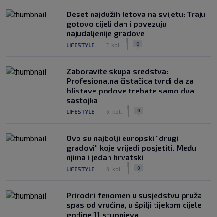
Deset najdužih letova na svijetu: Traju
gotovo cijeli dan i povezuju
najudaljenije gradove
|
|
0
LIFESTYLE
7. kol.
Zaboravite skupa sredstva:
Profesionalna čistačica tvrdi da za
blistave podove trebate samo dva
sastojka
|
|
0
LIFESTYLE
6. kol.
Ovo su najbolji europski "drugi
gradovi" koje vrijedi posjetiti. Među
njima i jedan hrvatski
|
|
0
LIFESTYLE
6. kol.
Prirodni fenomen u susjedstvu pruža
spas od vrućina, u špilji tijekom cijele
godine 11 stupnjeva