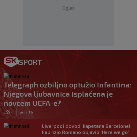
Oglas
SPORT
Telegraph ozbiljno optužio Infantina:
Njegova ljubavnica isplaćena je
novcem UEFA-e?
|
SK
prije 1 h
Liverpool dovodi kapetana Barcelone!
Fabrizio Romano objavio ‘Here we go’
|