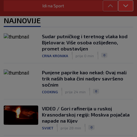
ponuda ne nedostaje
Idi na Sport
|
SK
7. kol.
Bennacer raskinuo s Milanom i sada je
NAJNOVIJE
slobodan igrač: Boban je upravo to i
htio, ali…
|
Sudar putničkog i teretnog vlaka kod
SK
7. kol.
Bjelovara: Više osoba ozlijeđeno,
VIDEO / Počela nam je ‘Cvajta’! Brekalo
promet obustavljen
solidan u gostujućoj pobjedi Herthe
|
|
0
CRNA KRONIKA
prije 0 min
kod Bochuma
|
SK
7. kol.
Punjene paprike kao nekad: Ovaj mali
trik naših baka čini nadjev savršeno
sočnim
|
|
0
COOKING
prije 24 min
VIDEO / Gori rafinerija u ruskoj
Krasnodarskoj regiji: Moskva pojačala
napade na Kijev
|
|
0
SVIJET
prije 28 min