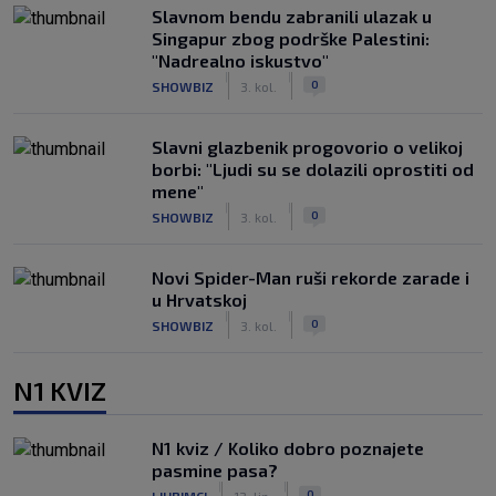
Slavnom bendu zabranili ulazak u
Singapur zbog podrške Palestini:
"Nadrealno iskustvo"
|
|
0
SHOWBIZ
3. kol.
Slavni glazbenik progovorio o velikoj
borbi: "Ljudi su se dolazili oprostiti od
mene"
|
|
0
SHOWBIZ
3. kol.
Novi Spider-Man ruši rekorde zarade i
u Hrvatskoj
|
|
0
SHOWBIZ
3. kol.
N1 KVIZ
N1 kviz / Koliko dobro poznajete
pasmine pasa?
|
|
0
LJUBIMCI
13. lip.