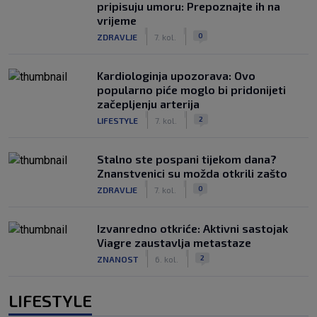
pripisuju umoru: Prepoznajte ih na
vrijeme
|
|
0
ZDRAVLJE
7. kol.
Kardiologinja upozorava: Ovo
popularno piće moglo bi pridonijeti
začepljenju arterija
|
|
2
LIFESTYLE
7. kol.
Stalno ste pospani tijekom dana?
Znanstvenici su možda otkrili zašto
|
|
0
ZDRAVLJE
7. kol.
Izvanredno otkriće: Aktivni sastojak
Viagre zaustavlja metastaze
|
|
2
ZNANOST
6. kol.
LIFESTYLE