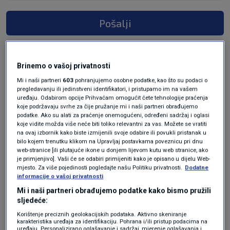
Pošalji
Brinemo o vašoj privatnosti
Mi i naši partneri
603
pohranjujemo osobne podatke, kao što su podaci o
pregledavanju ili jedinstveni identifikatori, i pristupamo im na vašem
uređaju. Odabirom opcije Prihvaćam omogućit ćete tehnologije praćenja
koje podržavaju svrhe za čije pružanje mi i naši partneri obrađujemo
podatke. Ako su alati za praćenje onemogućeni, određeni sadržaj i oglasi
koje vidite možda više neće biti toliko relevantni za vas. Možete se vratiti
na ovaj izbornik kako biste izmijenili svoje odabire ili povukli pristanak u
Oglas
bilo kojem trenutku klikom na Upravljaj postavkama poveznicu pri dnu
web-stranice [ili plutajuće ikone u donjem lijevom kutu web stranice, ako
je primjenjivo]. Vaši će se odabiri primijeniti kako je opisano u dijelu Web-
mjesto. Za više pojedinosti pogledajte našu Politiku privatnosti.
Dodatne
informacije o vašoj privatnosti
Mi i naši partneri obrađujemo podatke kako bismo pružili
sljedeće:
Korištenje preciznih geolokacijskih podataka. Aktivno skeniranje
karakteristika uređaja za identifikaciju. Pohrana i/ili pristup podacima na
uređaju. Personalizirano oglašavanje i sadržaj, mjerenje oglašavanja i