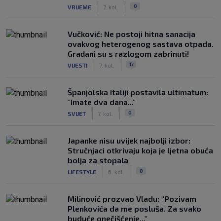
|
|
0
VRIJEME
7. kol.
Vučković: Ne postoji hitna sanacija
ovakvog heterogenog sastava otpada.
Građani su s razlogom zabrinuti!
|
|
17
VIJESTI
7. kol.
Španjolska Italiji postavila ultimatum:
"Imate dva dana..."
|
|
0
SVIJET
7. kol.
Japanke nisu uvijek najbolji izbor:
Stručnjaci otkrivaju koja je ljetna obuća
bolja za stopala
|
|
0
LIFESTYLE
6. kol.
Milinović prozvao Vladu: "Pozivam
Plenkovića da me posluša. Za svako
buduće onečišćenje..."