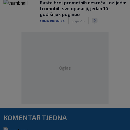
Raste broj prometnih nesreća i ozljeda:
I romobili sve opasniji, jedan 14-
godišnjak poginuo
|
|
0
CRNA KRONIKA
prije 2 h
Oglas
KOMENTAR TJEDNA