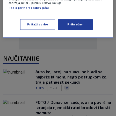
sadržaja, uvidi u publiku i razvoj usluga.
Popis partnera (dobavljača)
Oglas
Prikaži svrhe
Prihvaćam
NAJČITANIJE
Auto koji stoji na suncu ne hladi se
najbrže klimom, nego postupkom koji
traje petnaest sekundi
|
|
0
AUTO
7. kol.
FOTO / Dunav se isušuje, a na površinu
izranjaju njemački ratni brodovi i kosti
mamuta