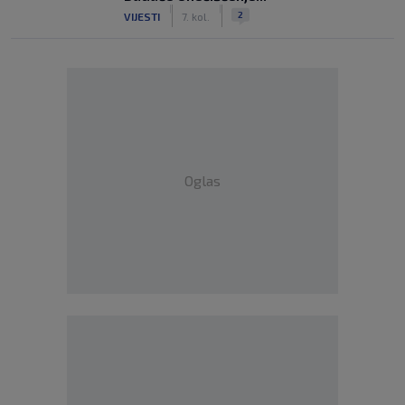
|
|
2
VIJESTI
7. kol.
Oglas