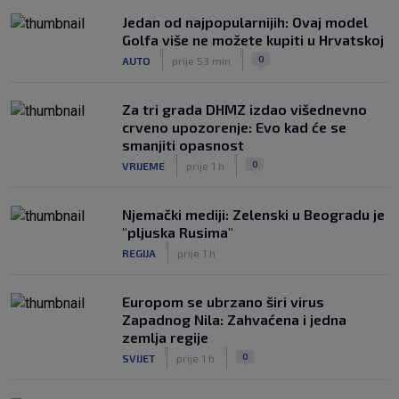
Jedan od najpopularnijih: Ovaj model
Golfa više ne možete kupiti u Hrvatskoj
|
|
0
AUTO
prije 53 min
Za tri grada DHMZ izdao višednevno
crveno upozorenje: Evo kad će se
smanjiti opasnost
|
|
0
VRIJEME
prije 1 h
Njemački mediji: Zelenski u Beogradu je
"pljuska Rusima"
|
REGIJA
prije 1 h
Europom se ubrzano širi virus
Zapadnog Nila: Zahvaćena i jedna
zemlja regije
|
|
0
SVIJET
prije 1 h