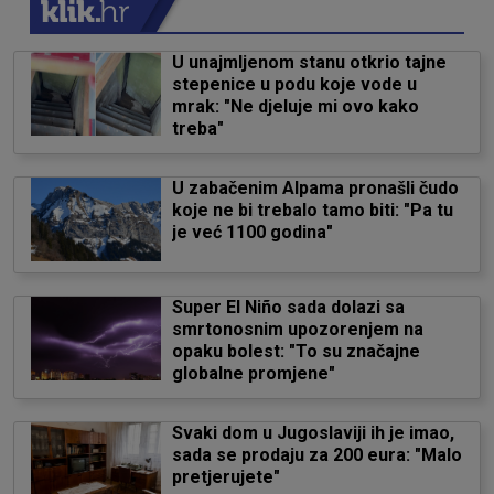
U unajmljenom stanu otkrio tajne
stepenice u podu koje vode u
mrak: "Ne djeluje mi ovo kako
treba"
U zabačenim Alpama pronašli čudo
koje ne bi trebalo tamo biti: "Pa tu
je već 1100 godina"
Super El Niño sada dolazi sa
smrtonosnim upozorenjem na
opaku bolest: "To su značajne
globalne promjene"
Svaki dom u Jugoslaviji ih je imao,
sada se prodaju za 200 eura: "Malo
pretjerujete"