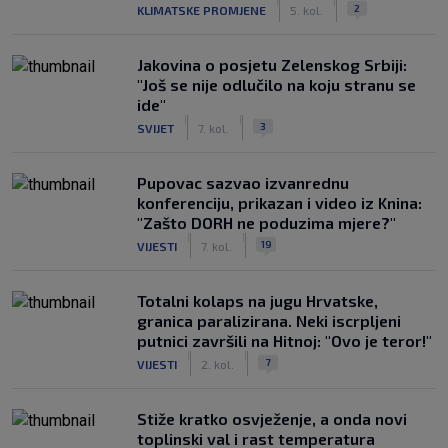
|
|
2
KLIMATSKE PROMJENE
5. kol.
Jakovina o posjetu Zelenskog Srbiji:
"Još se nije odlučilo na koju stranu se
ide"
|
|
3
SVIJET
7. kol.
Pupovac sazvao izvanrednu
konferenciju, prikazan i video iz Knina:
"Zašto DORH ne poduzima mjere?"
|
|
19
VIJESTI
7. kol.
Totalni kolaps na jugu Hrvatske,
granica paralizirana. Neki iscrpljeni
putnici završili na Hitnoj: "Ovo je teror!"
|
|
7
VIJESTI
2. kol.
Stiže kratko osvježenje, a onda novi
toplinski val i rast temperatura