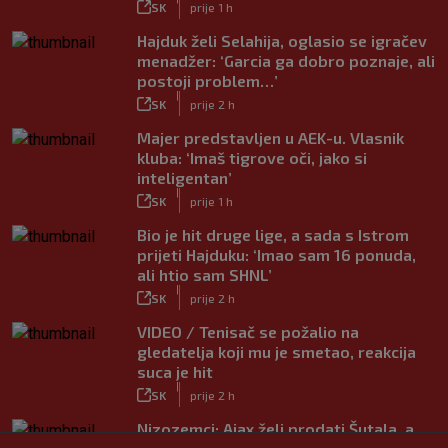
SK
prije 1 h
Hajduk želi Selahija, oglasio se igračev
menadžer: ‘Garcia ga dobro poznaje, ali
postoji problem…’
|
SK
prije 2 h
Majer predstavljen u AEK-u. Vlasnik
kluba: ‘Imaš tigrove oči, jako si
inteligentan’
|
SK
prije 1 h
Bio je hit druge lige, a sada s Istrom
prijeti Hajduku: ‘Imao sam 16 ponuda,
ali htio sam SHNL’
|
SK
prije 2 h
VIDEO / Tenisač se požalio na
gledatelja koji mu je smetao, reakcija
suca je hit
|
SK
prije 2 h
Nizozemci: Ajax želi prodati Šutala, a