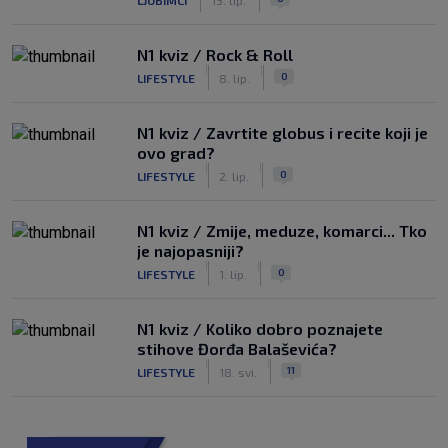
N1 kviz / Rock & Roll
|
|
0
LIFESTYLE
8. lip.
N1 kviz / Zavrtite globus i recite koji je
ovo grad?
|
|
0
LIFESTYLE
2. lip.
N1 kviz / Zmije, meduze, komarci... Tko
je najopasniji?
|
|
0
LIFESTYLE
1. lip.
N1 kviz / Koliko dobro poznajete
stihove Đorđa Balaševića?
|
|
11
LIFESTYLE
18. svi.