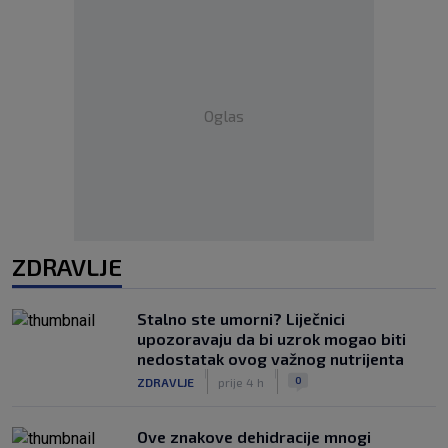
Oglas
ZDRAVLJE
Stalno ste umorni? Liječnici
upozoravaju da bi uzrok mogao biti
nedostatak ovog važnog nutrijenta
|
|
0
ZDRAVLJE
prije 4 h
Ove znakove dehidracije mnogi