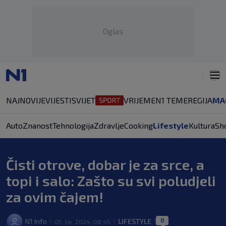
Oglas
NAJNOVIJE
VIJESTI
SVIJET
VRIJEME
N1 TEME
REGIJA
MA
Auto
Znanost
Tehnologija
Zdravlje
Cooking
Lifestyle
Kultura
Sh
Čisti otrove, dobar je za srce, a
topi i salo: Zašto su svi poludjeli
za ovim čajem!
0
N1 Info
LIFESTYLE
05. lip. 2024. 08:45
|
|
|