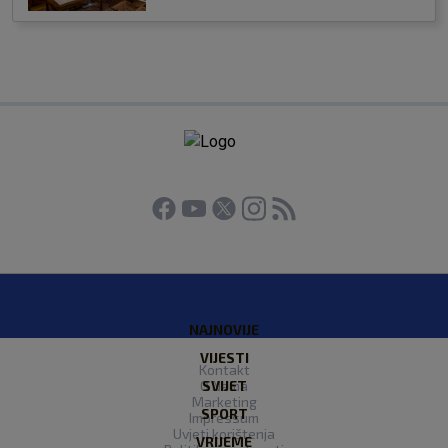
NAJNOVIJE
VIJESTI
Kontakt
O Nama
SVIJET
Marketing
SPORT
Impressum
Uvjeti korištenja
VRIJEME