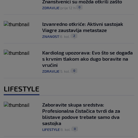
Znanstvenici su možda otkrili zašto
0
ZDRAVLJE
prije 12 h
|
|
Izvanredno otkriće: Aktivni sastojak
Viagre zaustavlja metastaze
2
ZNANOST
6. kol.
|
|
Kardiolog upozorava: Evo što se događa
s krvnim tlakom ako dugo boravite na
vrućini
0
ZDRAVLJE
5. kol.
|
|
LIFESTYLE
Zaboravite skupa sredstva:
Profesionalna čistačica tvrdi da za
blistave podove trebate samo dva
sastojka
0
LIFESTYLE
6. kol.
|
|