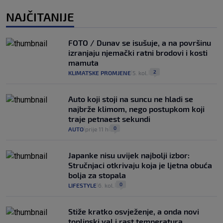
NAJČITANIJE
FOTO / Dunav se isušuje, a na površinu
izranjaju njemački ratni brodovi i kosti
mamuta
2
KLIMATSKE PROMJENE
5. kol.
|
|
Auto koji stoji na suncu ne hladi se
najbrže klimom, nego postupkom koji
traje petnaest sekundi
0
AUTO
prije 11 h
|
|
Japanke nisu uvijek najbolji izbor:
Stručnjaci otkrivaju koja je ljetna obuća
bolja za stopala
0
LIFESTYLE
6. kol.
|
|
Stiže kratko osvježenje, a onda novi
toplinski val i rast temperatura