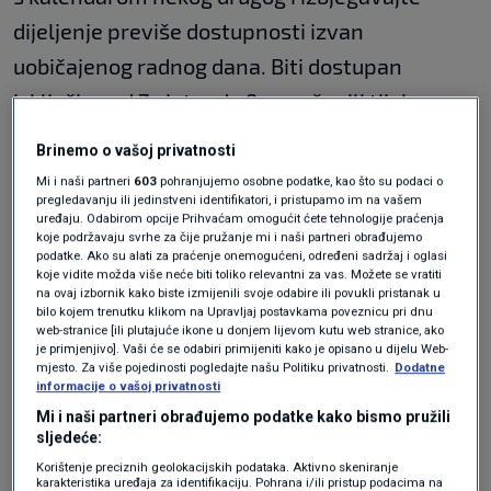
dijeljenje previše dostupnosti izvan
uobičajenog radnog dana. Biti dostupan
isključivo od 7 ujutro do 9 navečer ili tijekom
vrlo kratkog vremena je jednostavan način
Brinemo o vašoj privatnosti
izazivanja
frustracije
kod osobe koja vas
Mi i naši partneri
603
pohranjujemo osobne podatke, kao što su podaci o
pregledavanju ili jedinstveni identifikatori, i pristupamo im na vašem
intervjuira.
uređaju. Odabirom opcije Prihvaćam omogućit ćete tehnologije praćenja
koje podržavaju svrhe za čije pružanje mi i naši partneri obrađujemo
Oslovite ljude imenom
podatke. Ako su alati za praćenje onemogućeni, određeni sadržaj i oglasi
koje vidite možda više neće biti toliko relevantni za vas. Možete se vratiti
na ovaj izbornik kako biste izmijenili svoje odabire ili povukli pristanak u
bilo kojem trenutku klikom na Upravljaj postavkama poveznicu pri dnu
web-stranice [ili plutajuće ikone u donjem lijevom kutu web stranice, ako
je primjenjivo]. Vaši će se odabiri primijeniti kako je opisano u dijelu Web-
Može se činiti kao sitan detalj, ali oslovljavanje
mjesto. Za više pojedinosti pogledajte našu Politiku privatnosti.
Dodatne
informacije o vašoj privatnosti
ljudi po imenu može puno pomoći u izgradnji
Mi i naši partneri obrađujemo podatke kako bismo pružili
odnosa s nekim novim.
sljedeće:
Korištenje preciznih geolokacijskih podataka. Aktivno skeniranje
karakteristika uređaja za identifikaciju. Pohrana i/ili pristup podacima na