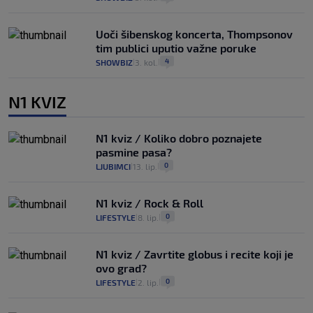
Uoči šibenskog koncerta, Thompsonov
tim publici uputio važne poruke
4
SHOWBIZ
3. kol.
|
|
N1 KVIZ
N1 kviz / Koliko dobro poznajete
pasmine pasa?
0
LJUBIMCI
13. lip.
|
|
N1 kviz / Rock & Roll
0
LIFESTYLE
8. lip.
|
|
N1 kviz / Zavrtite globus i recite koji je
ovo grad?
0
LIFESTYLE
2. lip.
|
|