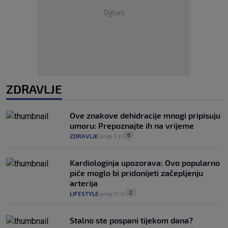
Oglas
ZDRAVLJE
Ove znakove dehidracije mnogi pripisuju
umoru: Prepoznajte ih na vrijeme
0
ZDRAVLJE
prije 3 h
|
|
Kardiologinja upozorava: Ovo popularno
piće moglo bi pridonijeti začepljenju
arterija
2
LIFESTYLE
prije 11 h
|
|
Stalno ste pospani tijekom dana?