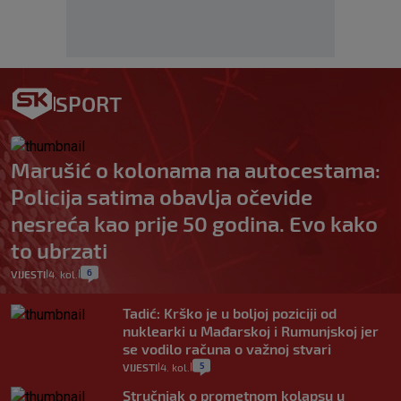
SPORT
Marušić o kolonama na autocestama:
Policija satima obavlja očevide
nesreća kao prije 50 godina. Evo kako
to ubrzati
6
VIJESTI
4. kol.
|
|
Tadić: Krško je u boljoj poziciji od
nuklearki u Mađarskoj i Rumunjskoj jer
se vodilo računa o važnoj stvari
5
VIJESTI
4. kol.
|
|
Stručnjak o prometnom kolapsu u