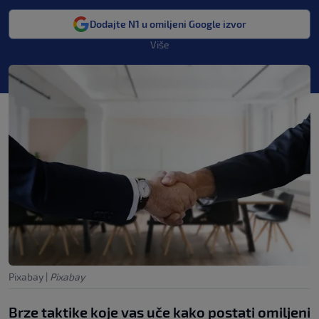
Dodajte N1 u omiljeni Google izvor
Više
Pixabay
|
Pixabay
Brze taktike koje vas uče kako postati omiljeni