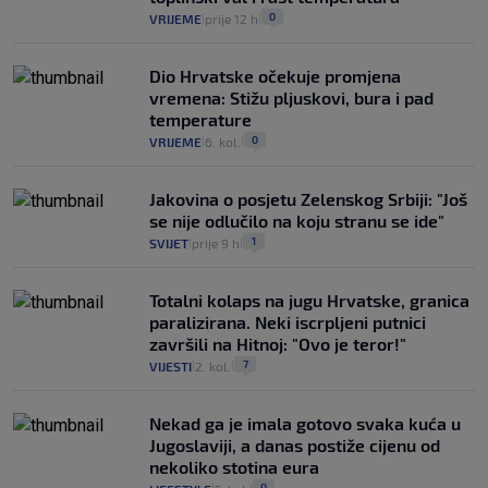
0
VRIJEME
prije 12 h
|
|
Dio Hrvatske očekuje promjena
vremena: Stižu pljuskovi, bura i pad
temperature
0
VRIJEME
6. kol.
|
|
Jakovina o posjetu Zelenskog Srbiji: "Još
se nije odlučilo na koju stranu se ide"
1
SVIJET
prije 9 h
|
|
Totalni kolaps na jugu Hrvatske, granica
paralizirana. Neki iscrpljeni putnici
završili na Hitnoj: "Ovo je teror!"
7
VIJESTI
2. kol.
|
|
Nekad ga je imala gotovo svaka kuća u
Jugoslaviji, a danas postiže cijenu od
nekoliko stotina eura
0