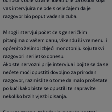
odnosa s obje strane. Idealno je da osoba koja
vas intervjuira ne ode s osjećajem da je
razgovor bio poput vađenja zuba.
Mnogi intervjui počet će s generičkim
pitanjima o vašem danu, vikendu ili vremenu, i
općenito želimo izbjeći monotoniju koju takvi
razgovori nerijetko donesu.
Ako ste nervozni prije intervjua i bojite se da se
nećete moći opustiti dovoljno za prirodan
razgovor, razmislite o tome da malo prošetate
po kući kako biste se opustili te napravite
nekoliko brzih vježbi disanja
.