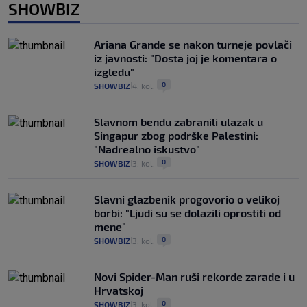
SHOWBIZ
Ariana Grande se nakon turneje povlači
iz javnosti: "Dosta joj je komentara o
izgledu"
0
SHOWBIZ
4. kol.
|
|
Slavnom bendu zabranili ulazak u
Singapur zbog podrške Palestini:
"Nadrealno iskustvo"
0
SHOWBIZ
3. kol.
|
|
Slavni glazbenik progovorio o velikoj
borbi: "Ljudi su se dolazili oprostiti od
mene"
0
SHOWBIZ
3. kol.
|
|
Novi Spider-Man ruši rekorde zarade i u
Hrvatskoj
0
SHOWBIZ
3. kol.
|
|