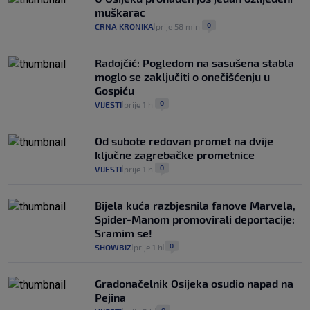
muškarac
0
CRNA KRONIKA
prije 58 min
|
|
Radojčić: Pogledom na sasušena stabla
moglo se zaključiti o onečišćenju u
Gospiću
0
VIJESTI
prije 1 h
|
|
Od subote redovan promet na dvije
ključne zagrebačke prometnice
0
VIJESTI
prije 1 h
|
|
Bijela kuća razbjesnila fanove Marvela,
Spider-Manom promovirali deportacije:
Sramim se!
0
SHOWBIZ
prije 1 h
|
|
Gradonačelnik Osijeka osudio napad na
Pejina