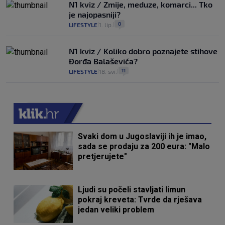
N1 kviz / Zmije, meduze, komarci... Tko
je najopasniji?
0
LIFESTYLE
1. lip.
|
|
N1 kviz / Koliko dobro poznajete stihove
Đorđa Balaševića?
11
LIFESTYLE
18. svi.
|
|
Svaki dom u Jugoslaviji ih je imao,
sada se prodaju za 200 eura: "Malo
pretjerujete"
Ljudi su počeli stavljati limun
pokraj kreveta: Tvrde da rješava
jedan veliki problem