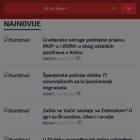
"Kći je otišla na more, a zaboravila
zdravstvenu iskaznicu". Kakva su prava
Idi na Sport
pacijenata izvan mjesta prebivališta?
1
VIJESTI
1. kol.
NAJNOVIJE
|
|
Kako spriječiti nasilje? "Tako da glavni
junaci naših priča budu oni koji pomažu,
Građanske udruge podnijele prijavu
a ne oni koji su pobijedili nekoga"
MUP-u i DORH-u zbog ustaških
2
VIJESTI
30. srp.
|
|
pozdrava u Kninu
0
VIJESTI
prije 3 min
|
|
Španjolska policija uhitila 77
osumnjičenih za krijumčarenje
migranata
0
SVIJET
prije 18 min
|
|
Zašto se Vučić sastaje sa Zelenskim? U
igri su Bruxelles, izbori i oružje
0
REGIJA
prije 52 min
|
|
U Osijeku pronađen još jedan ozlijeđeni