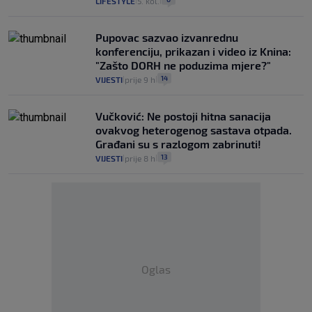
LIFESTYLE
5. kol.
|
|
Pupovac sazvao izvanrednu
konferenciju, prikazan i video iz Knina:
"Zašto DORH ne poduzima mjere?"
14
VIJESTI
prije 9 h
|
|
Vučković: Ne postoji hitna sanacija
ovakvog heterogenog sastava otpada.
Građani su s razlogom zabrinuti!
13
VIJESTI
prije 8 h
|
|
Oglas