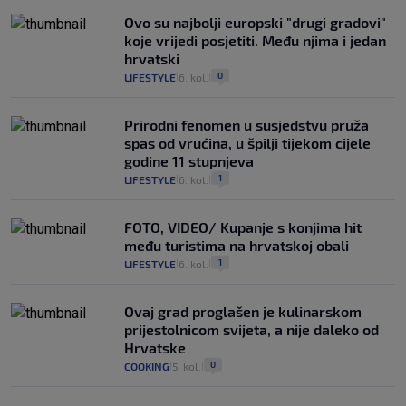
Ovo su najbolji europski "drugi gradovi"
koje vrijedi posjetiti. Među njima i jedan
hrvatski
0
LIFESTYLE
6. kol.
|
|
Prirodni fenomen u susjedstvu pruža
spas od vrućina, u špilji tijekom cijele
godine 11 stupnjeva
1
LIFESTYLE
6. kol.
|
|
FOTO, VIDEO/ Kupanje s konjima hit
među turistima na hrvatskoj obali
1
LIFESTYLE
6. kol.
|
|
Ovaj grad proglašen je kulinarskom
prijestolnicom svijeta, a nije daleko od
Hrvatske
0
COOKING
5. kol.
|
|