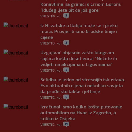
Konavlima na granici s Crnom Gorom:
"Idućeg ljeta bit će još gore"
3
VIJESTI
4. kol.
|
|
Iz Hrvatske u Italiju može se i preko
mora. Provjerili smo brodske linije i
cijene
2
VIJESTI
3. kol.
|
|
Uzgajivač objasnio zašto kilogram
rajčica košta deset eura: "Nećete ih
vidjeti na akcijama u trgovinama"
8
VIJESTI
3. kol.
|
|
Selidba je jedno od stresnijih iskustava.
Evo aktualnih cijena i nekoliko savjeta
da prođe što lakše i jeftinije
0
VIJESTI
2. kol.
|
|
Izračunali smo koliko košta putovanje
automobilom na Hvar iz Zagreba, a
koliko iz Osijeka
14
VIJESTI
2. kol.
|
|