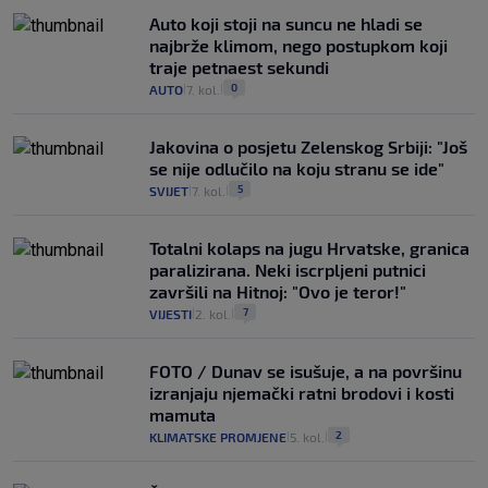
Auto koji stoji na suncu ne hladi se
najbrže klimom, nego postupkom koji
traje petnaest sekundi
0
AUTO
7. kol.
|
|
Jakovina o posjetu Zelenskog Srbiji: "Još
se nije odlučilo na koju stranu se ide"
5
SVIJET
7. kol.
|
|
Totalni kolaps na jugu Hrvatske, granica
paralizirana. Neki iscrpljeni putnici
završili na Hitnoj: "Ovo je teror!"
7
VIJESTI
2. kol.
|
|
FOTO / Dunav se isušuje, a na površinu
izranjaju njemački ratni brodovi i kosti
mamuta
2
KLIMATSKE PROMJENE
5. kol.
|
|