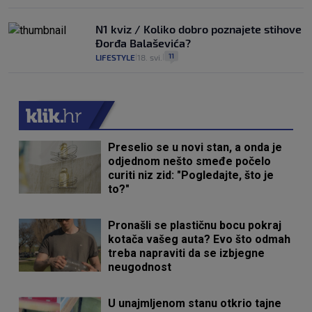
N1 kviz / Koliko dobro poznajete stihove
Đorđa Balaševića?
11
LIFESTYLE
18. svi.
|
|
Preselio se u novi stan, a onda je
odjednom nešto smeđe počelo
curiti niz zid: "Pogledajte, što je
to?"
Pronašli se plastičnu bocu pokraj
kotača vašeg auta? Evo što odmah
treba napraviti da se izbjegne
neugodnost
U unajmljenom stanu otkrio tajne