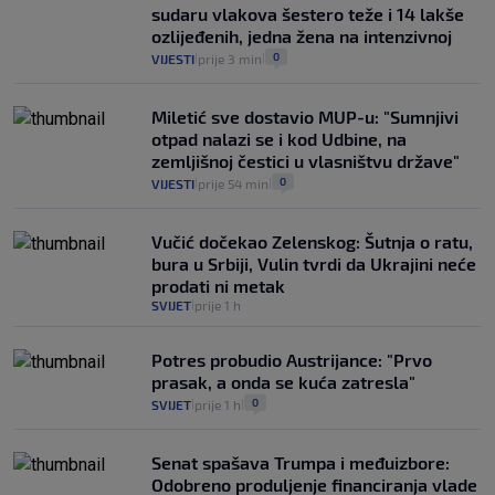
koliko iz Osijeka
sudaru vlakova šestero teže i 14 lakše
14
VIJESTI
2. kol.
|
|
ozlijeđenih, jedna žena na intenzivnoj
0
VIJESTI
prije 3 min
|
|
Miletić sve dostavio MUP-u: "Sumnjivi
otpad nalazi se i kod Udbine, na
zemljišnoj čestici u vlasništvu države"
0
VIJESTI
prije 54 min
|
|
Vučić dočekao Zelenskog: Šutnja o ratu,
bura u Srbiji, Vulin tvrdi da Ukrajini neće
prodati ni metak
SVIJET
prije 1 h
|
Potres probudio Austrijance: "Prvo
prasak, a onda se kuća zatresla"
0
SVIJET
prije 1 h
|
|
Senat spašava Trumpa i međuizbore:
Odobreno produljenje financiranja vlade