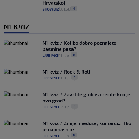
Hrvatskoj
0
SHOWBIZ
3. kol.
|
|
N1 KVIZ
N1 kviz / Koliko dobro poznajete
pasmine pasa?
0
LJUBIMCI
13. lip.
|
|
N1 kviz / Rock & Roll
0
LIFESTYLE
8. lip.
|
|
N1 kviz / Zavrtite globus i recite koji je
ovo grad?
0
LIFESTYLE
2. lip.
|
|
N1 kviz / Zmije, meduze, komarci... Tko
je najopasniji?
0
LIFESTYLE
1. lip.
|
|