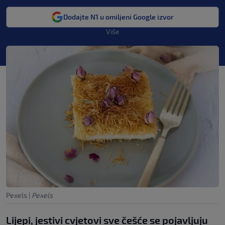
Dodajte N1 u omiljeni Google izvor
Više
Pexels
|
Pexels
Lijepi, jestivi cvjetovi sve češće se pojavljuju