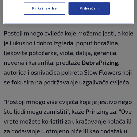
Najbolje cvijeće za jelo
Prikaži svrhe
Prihvaćam
Postoji mnogo cvijeća koje možemo jesti, a koje
je i ukusno i dobro izgleda, poput boražina,
ljekovite potočarke, viola, dalija, geranija,
nevena i karanfila, predlaže
Debra
Prizing
,
autorica i osnivačica pokreta Slow Flowers koji
se fokusira na podržavanje uzgajivača cvijeća.
"Postoji mnogo više cvijeća koje je jestivo nego
što ljudi mogu zamisliti", kaže Prinzing za. “Ove
vrste možete koristiti za ukrašavanje kolača ili
za dodavanje u otmjeno piće ili kao dodatak u