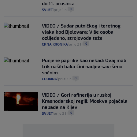
do 11. prosinca
0
SVIJET
prije 1 h
|
|
VIDEO / Sudar putničkog i teretnog
vlaka kod Bjelovara: Više osoba
ozlijeđeno, strojovođa teže
0
CRNA KRONIKA
prije 2 h
|
|
Punjene paprike kao nekad: Ovaj mali
trik naših baka čini nadjev savršeno
sočnim
0
COOKING
prije 3 h
|
|
VIDEO / Gori rafinerija u ruskoj
Krasnodarskoj regiji: Moskva pojačala
napade na Kijev
0
SVIJET
prije 3 h
|
|