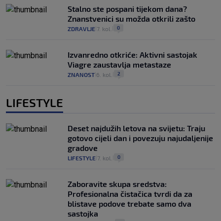
Stalno ste pospani tijekom dana?
Znanstvenici su možda otkrili zašto
0
ZDRAVLJE
7. kol.
|
|
Izvanredno otkriće: Aktivni sastojak
Viagre zaustavlja metastaze
2
ZNANOST
6. kol.
|
|
LIFESTYLE
Deset najdužih letova na svijetu: Traju
gotovo cijeli dan i povezuju najudaljenije
gradove
0
LIFESTYLE
7. kol.
|
|
Zaboravite skupa sredstva:
Profesionalna čistačica tvrdi da za
blistave podove trebate samo dva
sastojka