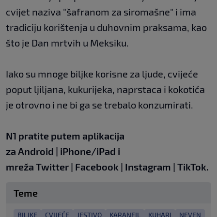
cvijet naziva "šafranom za siromašne" i ima
tradiciju korištenja u duhovnim praksama, kao
što je Dan mrtvih u Meksiku.
Iako su mnoge biljke korisne za ljude, cvijeće
poput ljiljana, kukurijeka, naprstaca i kokotića
je otrovno i ne bi ga se trebalo konzumirati.
N1 pratite putem aplikacija
za
Android
|
iPhone/iPad
i
mreža
Twitter
|
Facebook
|
Instagram
|
TikTok
.
Teme
BILJKE
CVIJEĆE
JESTIVO
KARANFIL
KUHARI
NEVEN