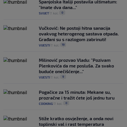
Španjolska Italiji postavila ultimatum:
"Imate dva dana..."
0
SVIJET
7. kol.
|
|
Vučković: Ne postoji hitna sanacija
ovakvog heterogenog sastava otpada.
Građani su s razlogom zabrinuti!
19
VIJESTI
7. kol.
|
|
Milinović prozvao Vladu: "Pozivam
Plenkovića da me posluša. Za svako
buduće onečišćenje..."
9
VIJESTI
7. kol.
|
|
Pogačice za 15 minuta: Mekane su,
prozračne i tražit ćete još jednu turu
0
COOKING
7. kol.
|
|
Stiže kratko osvježenje, a onda novi
toplinski val i rast temperatura