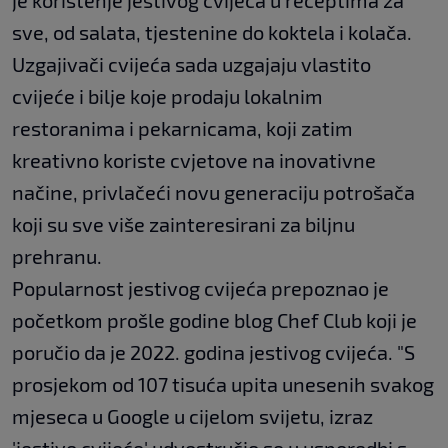
sve, od salata, tjestenine do koktela i kolača.
Uzgajivači cvijeća sada uzgajaju vlastito
cvijeće i bilje koje prodaju lokalnim
restoranima i pekarnicama, koji zatim
kreativno koriste cvjetove na inovativne
načine, privlačeći novu generaciju potrošača
koji su sve više zainteresirani za biljnu
prehranu.
Popularnost jestivog cvijeća prepoznao je
početkom prošle godine blog Chef Club koji je
poručio da je 2022. godina jestivog cvijeća. "S
prosjekom od 107 tisuća upita unesenih svakog
mjeseca u Google u cijelom svijetu, izraz
'jestivo cvijeće' udvostručio se u usporedbi s