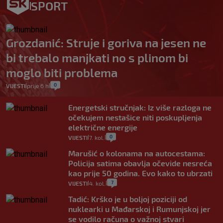
SPORT
Grozdanić: Struje i goriva na jesen ne
bi trebalo manjkati no s plinom bi
moglo biti problema
0
VIJESTI
prije 6 h
|
|
Energetski stručnjak: Iz više razloga ne
očekujem nestašice niti poskupljenja
električne energije
0
VIJESTI
7. kol.
|
|
Marušić o kolonama na autocestama:
Policija satima obavlja očevide nesreća
kao prije 50 godina. Evo kako to ubrzati
7
VIJESTI
4. kol.
|
|
Tadić: Krško je u boljoj poziciji od
nuklearki u Mađarskoj i Rumunjskoj jer
se vodilo računa o važnoj stvari