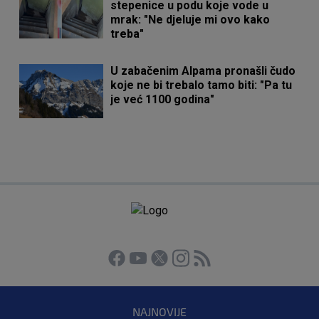
stepenice u podu koje vode u
mrak: "Ne djeluje mi ovo kako
treba"
U zabačenim Alpama pronašli čudo
koje ne bi trebalo tamo biti: "Pa tu
je već 1100 godina"
NAJNOVIJE