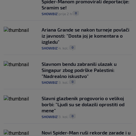
Spider-Manom promovirali deportacije:
Sramim se!
0
SHOWBIZ
prije 2 h
|
|
Ariana Grande se nakon turneje povlači
iz javnosti: "Dosta joj je komentara o
izgledu"
0
SHOWBIZ
4. kol.
|
|
Slavnom bendu zabranili ulazak u
Singapur zbog podrške Palestini:
"Nadrealno iskustvo"
0
SHOWBIZ
3. kol.
|
|
Slavni glazbenik progovorio o velikoj
borbi: "Ljudi su se dolazili oprostiti od
mene"
0
SHOWBIZ
3. kol.
|
|
Novi Spider-Man ruši rekorde zarade i u