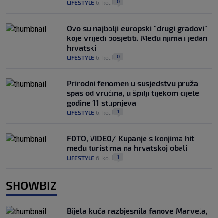
0
LIFESTYLE
6. kol.
|
|
Ovo su najbolji europski "drugi gradovi"
koje vrijedi posjetiti. Među njima i jedan
hrvatski
0
LIFESTYLE
6. kol.
|
|
Prirodni fenomen u susjedstvu pruža
spas od vrućina, u špilji tijekom cijele
godine 11 stupnjeva
1
LIFESTYLE
6. kol.
|
|
FOTO, VIDEO/ Kupanje s konjima hit
među turistima na hrvatskoj obali
1
LIFESTYLE
6. kol.
|
|
SHOWBIZ
Bijela kuća razbjesnila fanove Marvela,