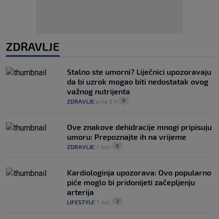
ZDRAVLJE
Stalno ste umorni? Liječnici upozoravaju
da bi uzrok mogao biti nedostatak ovog
važnog nutrijenta
0
ZDRAVLJE
prije 6 h
|
|
Ove znakove dehidracije mnogi pripisuju
umoru: Prepoznajte ih na vrijeme
0
ZDRAVLJE
7. kol.
|
|
Kardiologinja upozorava: Ovo popularno
piće moglo bi pridonijeti začepljenju
arterija
2
LIFESTYLE
7. kol.
|
|