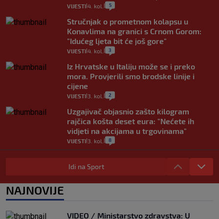
5
VIJESTI
4. kol.
|
|
Stručnjak o prometnom kolapsu u
Konavlima na granici s Crnom Gorom:
"Idućeg ljeta bit će još gore"
3
VIJESTI
4. kol.
|
|
Iz Hrvatske u Italiju može se i preko
mora. Provjerili smo brodske linije i
cijene
2
VIJESTI
3. kol.
|
|
Uzgajivač objasnio zašto kilogram
rajčica košta deset eura: "Nećete ih
vidjeti na akcijama u trgovinama"
8
VIJESTI
3. kol.
|
|
Selidba je jedno od stresnijih iskustava.
Evo aktualnih cijena i nekoliko savjeta
Idi na Sport
da prođe što lakše i jeftinije
0
VIJESTI
2. kol.
NAJNOVIJE
|
|
Izračunali smo koliko košta putovanje
automobilom na Hvar iz Zagreba, a
VIDEO / Ministarstvo zdravstva: U