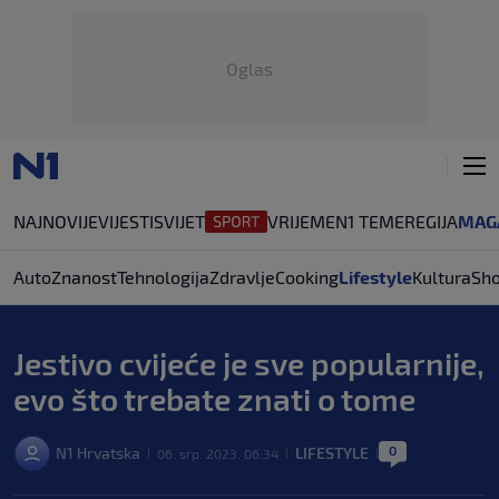
Oglas
NAJNOVIJE
VIJESTI
SVIJET
VRIJEME
N1 TEME
REGIJA
MAG
Auto
Znanost
Tehnologija
Zdravlje
Cooking
Lifestyle
Kultura
Sh
Jestivo cvijeće je sve popularnije,
evo što trebate znati o tome
0
N1 Hrvatska
LIFESTYLE
06. srp. 2023. 06:34
|
|
|