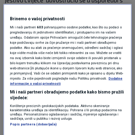
2019.", stoji u objavi Chef Cluba. “Lokalni
proizvođači odlučuju se za uzgoj jestivog
Brinemo o vašoj privatnosti
Mi i naši partneri
603
pohranjujemo osobne podatke, kao što su podaci o
cvijeća, opskrbljujući lokalno tržište koje
pregledavanju ili jedinstveni identifikatori, i pristupamo im na vašem
poštuje ekosustav i godišnja doba", prenosi
uređaju. Odabirom opcije Prihvaćam omogućit ćete tehnologije praćenja
koje podržavaju svrhe za čije pružanje mi i naši partneri obrađujemo
BHG
.
podatke. Ako su alati za praćenje onemogućeni, određeni sadržaj i oglasi
koje vidite možda više neće biti toliko relevantni za vas. Možete se vratiti
na ovaj izbornik kako biste izmijenili svoje odabire ili povukli pristanak u
bilo kojem trenutku klikom na Upravljaj postavkama poveznicu pri dnu
Mogućnosti s korištenjem jestivog cvijeća u
web-stranice [ili plutajuće ikone u donjem lijevom kutu web stranice, ako
je primjenjivo]. Vaši će se odabiri primijeniti kako je opisano u dijelu Web-
novinarstvu su veoma široke, dodaju. "Svježim
mjesto. Za više pojedinosti pogledajte našu Politiku privatnosti.
Dodatne
informacije o vašoj privatnosti
cvijećem možete ukrasiti i slatka i slana jela.
Mi i naši partneri obrađujemo podatke kako bismo pružili
Staviti ga u kocku leda i poboljšavate koktele.
sljedeće:
Osušeni se mogu koristiti u napitcima,
Korištenje preciznih geolokacijskih podataka. Aktivno skeniranje
karakteristika uređaja za identifikaciju. Pohrana i/ili pristup podacima na
džemovima, kruhu i umacima", samo su neke
uređaju. Personalizirano oglašavanje i sadržaj, mjerenje oglašavanja i
sadržaja, uvidi u publiku i razvoj usluga.
od navedenih mogućnosti.
Popis partnera (dobavljača)