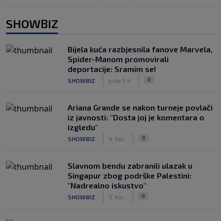
SHOWBIZ
Bijela kuća razbjesnila fanove Marvela,
Spider-Manom promovirali
deportacije: Sramim se!
|
|
0
SHOWBIZ
prije 5 h
Ariana Grande se nakon turneje povlači
iz javnosti: "Dosta joj je komentara o
izgledu"
|
|
0
SHOWBIZ
4. kol.
Slavnom bendu zabranili ulazak u
Singapur zbog podrške Palestini:
"Nadrealno iskustvo"
|
|
0
SHOWBIZ
3. kol.