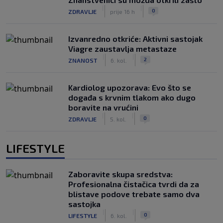
|
|
0
ZDRAVLJE
prije 16 h
Izvanredno otkriće: Aktivni sastojak
Viagre zaustavlja metastaze
|
|
2
ZNANOST
6. kol.
Kardiolog upozorava: Evo što se
događa s krvnim tlakom ako dugo
boravite na vrućini
|
|
0
ZDRAVLJE
5. kol.
LIFESTYLE
Zaboravite skupa sredstva:
Profesionalna čistačica tvrdi da za
blistave podove trebate samo dva
sastojka
|
|
0
LIFESTYLE
6. kol.