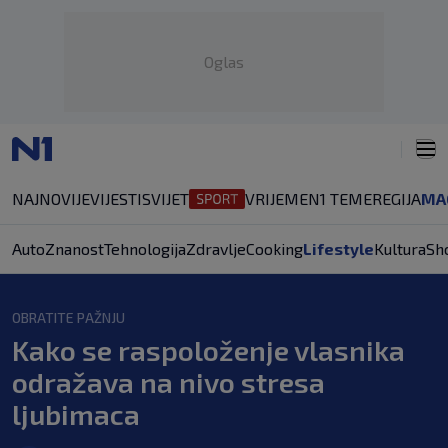
Oglas
NAJNOVIJE
VIJESTI
SVIJET
VRIJEME
N1 TEME
REGIJA
MA
Auto
Znanost
Tehnologija
Zdravlje
Cooking
Lifestyle
Kultura
Sh
OBRATITE PAŽNJU
Kako se raspoloženje vlasnika
odražava na nivo stresa
ljubimaca