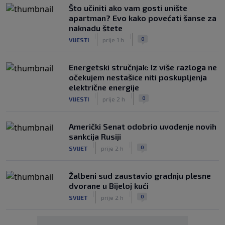
Što učiniti ako vam gosti unište
apartman? Evo kako povećati šanse za
naknadu štete
|
|
0
VIJESTI
prije 1 h
Energetski stručnjak: Iz više razloga ne
očekujem nestašice niti poskupljenja
električne energije
|
|
0
VIJESTI
prije 2 h
Američki Senat odobrio uvođenje novih
sankcija Rusiji
|
|
0
SVIJET
prije 2 h
Žalbeni sud zaustavio gradnju plesne
dvorane u Bijeloj kući
|
|
0
SVIJET
prije 2 h