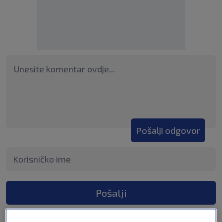
Pošalji odgovor
Pošalji