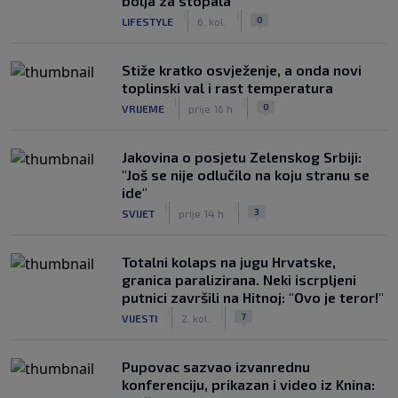
bolja za stopala
|
|
0
LIFESTYLE
6. kol.
Stiže kratko osvježenje, a onda novi
toplinski val i rast temperatura
|
|
0
VRIJEME
prije 16 h
Jakovina o posjetu Zelenskog Srbiji:
"Još se nije odlučilo na koju stranu se
ide"
|
|
3
SVIJET
prije 14 h
Totalni kolaps na jugu Hrvatske,
granica paralizirana. Neki iscrpljeni
putnici završili na Hitnoj: "Ovo je teror!"
|
|
7
VIJESTI
2. kol.
Pupovac sazvao izvanrednu
konferenciju, prikazan i video iz Knina: