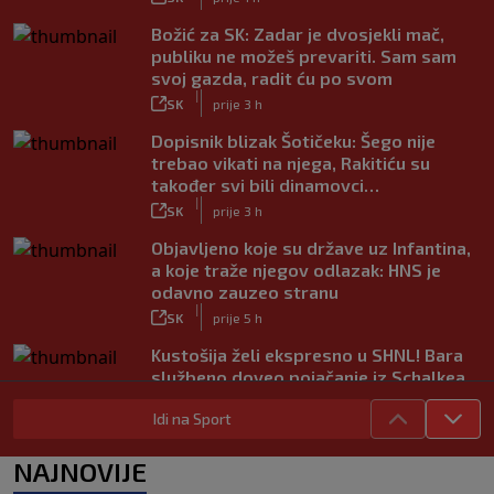
Božić za SK: Zadar je dvosjekli mač,
publiku ne možeš prevariti. Sam sam
svoj gazda, radit ću po svom
|
SK
prije 3 h
Dopisnik blizak Šotičeku: Šego nije
trebao vikati na njega, Rakitiću su
također svi bili dinamovci…
|
SK
prije 3 h
Objavljeno koje su države uz Infantina,
a koje traže njegov odlazak: HNS je
odavno zauzeo stranu
|
SK
prije 5 h
Kustošija želi ekspresno u SHNL! Bara
službeno doveo pojačanje iz Schalkea
|
SK
prije 5 h
Idi na Sport
Tomiyasu se vraća u Premier ligu,
postat će suigrač bivšeg Vatrenog
NAJNOVIJE
|
SK
prije 4 h