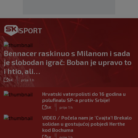
SPORT
Bennacer raskinuo s Milanom i sada
je slobodan igrač: Boban je upravo to
i htio, ali…
|
SK
prije 1 h
Hrvatski vaterpolisti do 16 godina u
polufinalu SP-a protiv Srbije!
|
SK
prije 1 h
VIDEO / Počela nam je ‘Cvajta’! Brekalo
solidan u gostujućoj pobjedi Herthe
kod Bochuma
|
SK
prije 1 h