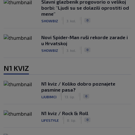
Slavni glazbenik progovorio o velikoj
borbi: "Ljudi su se dolazili oprostiti od
mene"
|
|
0
SHOWBIZ
3. kol.
Novi Spider-Man ruši rekorde zarade i
u Hrvatskoj
|
|
0
SHOWBIZ
3. kol.
N1 KVIZ
N1 kviz / Koliko dobro poznajete
pasmine pasa?
|
|
0
LJUBIMCI
13. lip.
N1 kviz / Rock & Roll
|
|
0
LIFESTYLE
8. lip.