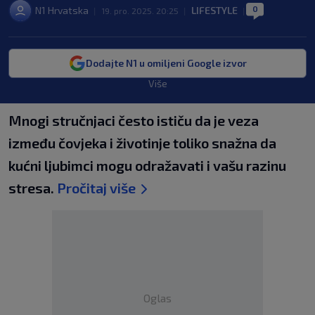
0
N1 Hrvatska
LIFESTYLE
|
19. pro. 2025. 20:25
|
|
Dodajte N1 u omiljeni Google izvor
Više
Mnogi stručnjaci često ističu da je veza
između čovjeka i životinje toliko snažna da
kućni ljubimci mogu odražavati i vašu razinu
stresa.
Pročitaj više
Oglas