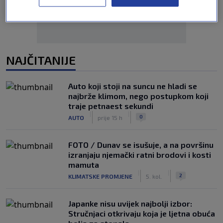
NAJČITANIJE
Auto koji stoji na suncu ne hladi se
najbrže klimom, nego postupkom koji
traje petnaest sekundi
|
|
0
AUTO
prije 15 h
FOTO / Dunav se isušuje, a na površinu
izranjaju njemački ratni brodovi i kosti
mamuta
|
|
2
KLIMATSKE PROMJENE
5. kol.
Japanke nisu uvijek najbolji izbor:
Stručnjaci otkrivaju koja je ljetna obuća