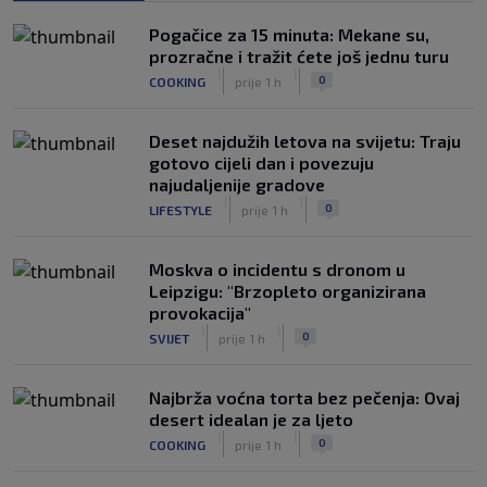
Veliko priznanje za hrvatskog
Pogačice za 15 minuta: Mekane su,
stručnjaka: Jurica Žuža novi je pomoćni
prozračne i tražit ćete još jednu turu
trener Barcelone
|
|
0
COOKING
prije 1 h
|
SK
prije 3 h
Deset najdužih letova na svijetu: Traju
gotovo cijeli dan i povezuju
najudaljenije gradove
|
|
0
LIFESTYLE
prije 1 h
Moskva o incidentu s dronom u
Leipzigu: "Brzopleto organizirana
provokacija"
|
|
0
SVIJET
prije 1 h
Najbrža voćna torta bez pečenja: Ovaj
desert idealan je za ljeto
|
|
0
COOKING
prije 1 h