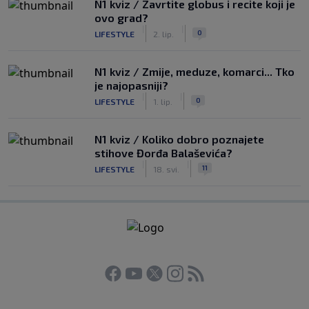
N1 kviz / Zavrtite globus i recite koji je
ovo grad?
|
|
0
LIFESTYLE
2. lip.
N1 kviz / Zmije, meduze, komarci... Tko
je najopasniji?
|
|
0
LIFESTYLE
1. lip.
N1 kviz / Koliko dobro poznajete
stihove Đorđa Balaševića?
|
|
11
LIFESTYLE
18. svi.