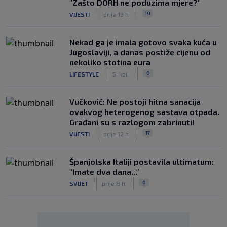
"Zašto DORH ne poduzima mjere?"
|
|
19
VIJESTI
prije 13 h
Nekad ga je imala gotovo svaka kuća u
Jugoslaviji, a danas postiže cijenu od
nekoliko stotina eura
|
|
0
LIFESTYLE
5. kol.
Vučković: Ne postoji hitna sanacija
ovakvog heterogenog sastava otpada.
Građani su s razlogom zabrinuti!
|
|
17
VIJESTI
prije 12 h
Španjolska Italiji postavila ultimatum:
"Imate dva dana..."
|
|
0
SVIJET
prije 8 h