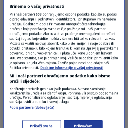
Brinemo o vašoj privatnosti
Mi i naši partneri
603
pohranjujemo osobne podatke, kao što su podaci
o pregledavanju ili jedinstveni identifikatori, i pristupamo im na vašem
uređaju. Odabirom opcije Prihvaćam omogućit ćete tehnologije
praćenja koje podržavaju svrhe za čije pružanje mi i naši partneri
obrađujemo podatke. Ako su alati za praćenje onemogućeni, određeni
sadržaj i oglasi koje vidite možda više neće biti toliko relevantni za vas.
Možete se vratiti na ovaj izbornik kako biste izmijenili svoje odabire ili
Oglas
povukli pristanak u bilo kojem trenutku klikom na Upravljaj postavkama
poveznicu pri dnu web-stranice [ili plutajuće ikone u donjem lijevom
kutu web stranice, ako je primjenjivo]. Vaši će se odabiri primijeniti kako
je opisano u dijelu Web-mjesto. Za više pojedinosti pogledajte našu
Politiku privatnosti.
Dodatne informacije o vašoj privatnosti
Mi i naši partneri obrađujemo podatke kako bismo
pružili sljedeće:
Korištenje preciznih geolokacijskih podataka. Aktivno skeniranje
karakteristika uređaja za identifikaciju. Pohrana i/ili pristup podacima na
uređaju. Personalizirano oglašavanje i sadržaj, mjerenje oglašavanja i
sadržaja, uvidi u publiku i razvoj usluga.
Popis partnera (dobavljača)
Oglas
Prikaži svrhe
Prihvaćam