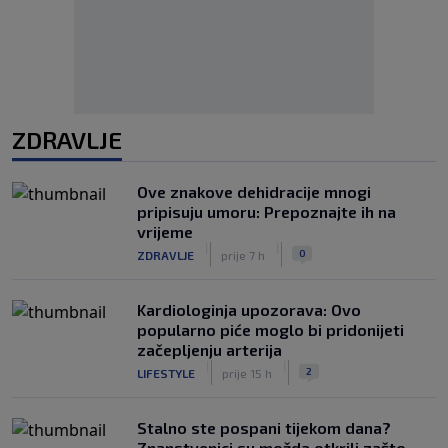
ZDRAVLJE
Ove znakove dehidracije mnogi
pripisuju umoru: Prepoznajte ih na
vrijeme
|
|
0
ZDRAVLJE
prije 7 h
Kardiologinja upozorava: Ovo
popularno piće moglo bi pridonijeti
začepljenju arterija
|
|
2
LIFESTYLE
prije 15 h
Stalno ste pospani tijekom dana?
Znanstvenici su možda otkrili zašto