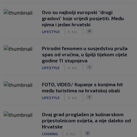
Ovo su najbolji europski "drugi
gradovi" koje vrijedi posjetiti. Među
njima i jedan hrvatski
|
|
0
LIFESTYLE
6. kol.
Prirodni fenomen u susjedstvu pruža
spas od vrućina, u špilji tijekom cijele
godine 11 stupnjeva
|
|
1
LIFESTYLE
6. kol.
FOTO, VIDEO/ Kupanje s konjima hit
među turistima na hrvatskoj obali
|
|
1
LIFESTYLE
6. kol.
Ovaj grad proglašen je kulinarskom
prijestolnicom svijeta, a nije daleko od
Hrvatske
|
|
0
COOKING
5. kol.