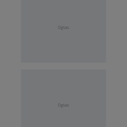
Oglas
Oglas